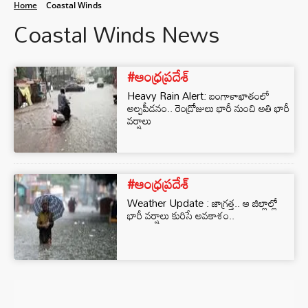
Home
Coastal Winds
Coastal Winds News
#ఆంధ్రప్రదేశ్
Heavy Rain Alert: బంగాళాఖాతంలో
అల్పపీడనం.. రెండ్రోజులు భారీ నుంచి అతి భారీ
వర్షాలు
#ఆంధ్రప్రదేశ్
Weather Update : జాగ్రత్త.. ఆ జిల్లాల్లో
భారీ వర్షాలు కురిసే అవకాశం..