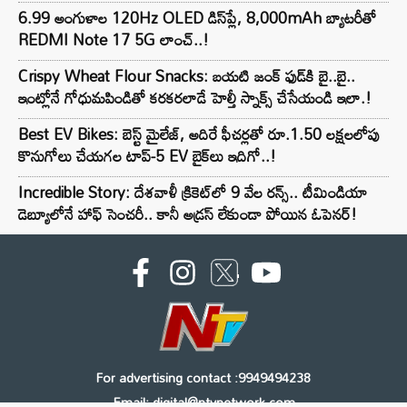
6.99 అంగుళాల 120Hz OLED డిస్‌ప్లే, 8,000mAh బ్యాటరీతో
REDMI Note 17 5G లాంచ్..!
Crispy Wheat Flour Snacks: బయటి జంక్ ఫుడ్‌కి బై..బై..
ఇంట్లోనే గోధుమపిండితో కరకరలాడే హెల్తీ స్నాక్స్ చేసేయండి ఇలా.!
Best EV Bikes: బెస్ట్ మైలేజ్, అదిరే ఫీచర్లతో రూ.1.50 లక్షలలోపు
కొనుగోలు చేయగల టాప్-5 EV బైక్‌లు ఇదిగో..!
Incredible Story: దేశవాళీ క్రికెట్‌లో 9 వేల రన్స్.. టీమిండియా
డెబ్యూలోనే హాఫ్ సెంచరీ.. కానీ అడ్రస్ లేకుండా పోయిన ఓపెనర్!
For advertising contact :9949494238
Email: digital@ntvnetwork.com