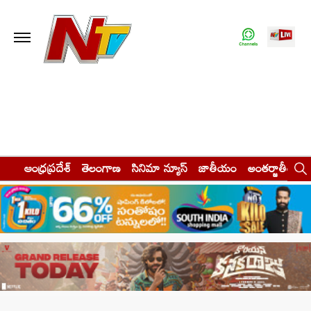
ఆంధ్రప్రదేశ్
తెలంగాణ
సినిమా న్యూస్
జాతీయం
అంతర్జాతీయం