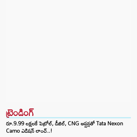
ట్రెండింగ్‌
రూ.9.99 లక్షలకే పెట్రోల్, డీజిల్, CNG ఆప్షన్లతో Tata Nexon
Camo ఎడిషన్ లాంచ్..!