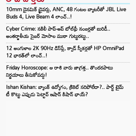
10mm డైనమిక్ డ్రైవర్లు, ANC, 48 గంటల బ్యాటరీతో JBL Live
Buds 4, Live Beam 4 లాంచ్..!
Cyber Crime: నకిలీ పాప్-అప్ టోల్‌ఫ్రీ నంబర్లతో బురిడీ..
అంతర్జాతీయ సైబర్ మోసాల ముఠా గుట్టురట్టు..
12 అంగుళాల 2K 90Hz డిస్‌ప్లే, క్వాడ్ స్పీకర్లతో HP OmniPad
12 భారత్‌లో లాంచ్..!
Friday Horoscope: ఆ రాశి వారు జాగ్రత్త.. తొందరపాటు
నిర్ణయాలు తీసుకోవద్దు!
Ishan Kishan: బ్యాంక్ ఉద్యోగం, క్రికెట్ సరిపోలేదా?.. పార్ట్ టైమ్
టీ కొట్టు ఎప్పుడు పెట్టావ్ ఇషాన్ కిషాన్ భాయ్‌?