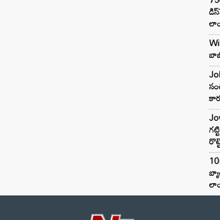
డిస
లాం
Wil
బాబ
Joh
సంచ
కార
Jow
గట్
రొట్
10
బ్
లాం