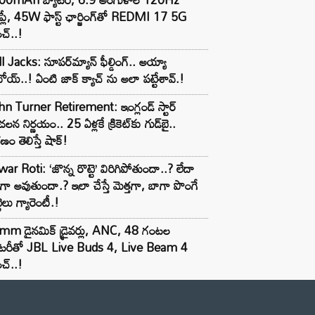
్‌ప్లే, 45W ఫాస్ట్ ఛార్జింగ్‌తో REDMI 17 5G
చ్..!
l Jacks: సూపర్‌మ్యాన్ ఫీల్డింగ్.. అయ్యా
ోయ్..! ఏంటి జాక్ క్యాచ్ ను అలా పట్టేశావ్.!
n Turner Retirement: ఇంగ్లండ్ స్టార్
లన నిర్ణయం.. 25 ఏళ్లకే క్రికెట్‌కు గుడ్‌బై..
ణం తెలిస్తే షాక్!
ar Roti: ‘జొన్న రొట్టె’ విరిగిపోతుందా..? లేదా
టిగా అవుతుందా.? ఇలా చేస్తే మెత్తగా, బాగా పొంగే
టెలు గ్యారెంటీ.!
mm డైనమిక్ డ్రైవర్లు, ANC, 48 గంటల
యాటరీతో JBL Live Buds 4, Live Beam 4
చ్..!