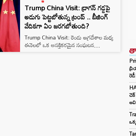
Trump China Visit: డ్రాగన్ గడ్డపై
అడుగు పెట్టబోతున్న ట్రంప్ .. బీజింగ్
వేదికగా ఏం జరగబోతుంది?
Trump China Visit: రెండు అగ్రదేశాల మధ్య
ఈనెలలో ఒక ఆసక్తికరమైన సంఘటన
త
చోటుచేసుకోబోతుంది. ఇంతకీ ఆ రెండు అగ్రదేశాలు
ఏంటో తెలుసా.. ఒకటి అమెరికా అయితే మరొకటి
Pri
చైనా. ఒక దేశం అగ్రదేశంగా వెలుగొందుతుంటే..
ప్ర
మరొక దేశం ఆ స్థానాన్ని కైవసం చేసుకోవాలని
రెడీ
గట్టిగా ప్రయత్నిస్తుంది. ఆ ఆసక్తికరమైన పరిణామం
HA
ఏంటంటే.. అమెరికా అధ్యక్షుడు డొనాల్డ్ ట్రంప్ చైనా
చెక
పర్యటనకు వెళ్లబోతున్నారు. ఇది నిజంగా నిజం.. ఈ
ఆవి
విషయాన్ని స్వయంగా చైనా విదేశాంగ మంత్రిత్వ
శాఖ…
Tra
ఒక
Tar