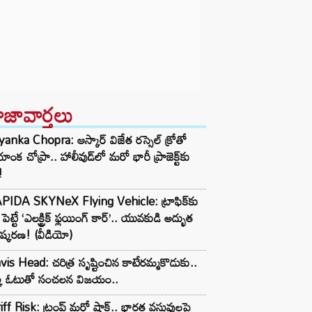
ాజావార్తలు
yanka Chopra: ఆస్కార్ విజేత రస్సెల్ క్రోతో
ియాంక చోప్రా.. హాలీవుడ్‌లో మరో భారీ ప్రాజెక్ట్‌కు
!
PIDA SKYNeX Flying Vehicle: ట్రాఫిక్‌కు
్ పెట్టే ‘ఎలక్ట్రిక్ ఫ్లయింగ్ కార్’.. యువకుడి అద్భుత
ష్కరణ! (వీడియో)
vis Head: చరిత్ర సృష్టించిన కాటేరమ్మకొడుకు..
్క ఓటుతో సంచలన విజయం..
iff Risk: ట్రంప్ మరో షాక్.. భారత వస్తువులపై