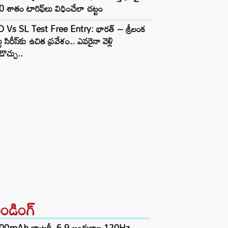
 శాతం టారిఫ్‌లు విధించేలా చట్టం
D Vs SL Test Free Entry: భారత్ – శ్రీలంక
టు సిరీస్‌కు ఉచిత ప్రవేశం.. ఎవరైనా వెళ్లి
ొచ్చు..
రెండింగ్‌
00mAh బ్యాటరీ, 6.9 అంగుళాల 120Hz