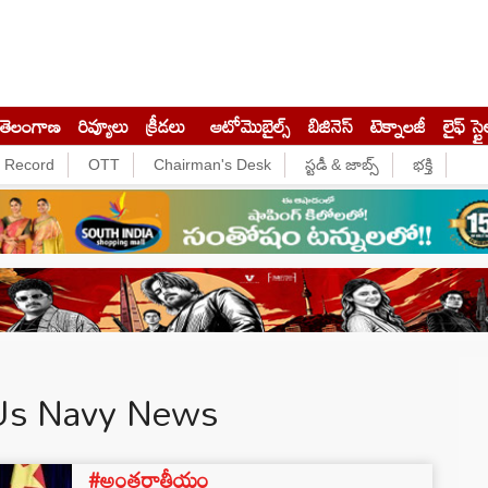
తెలంగాణ
రివ్యూలు
క్రీడలు
ఆటోమొబైల్స్
బిజినెస్‌
టెక్నాలజీ
లైఫ్ స్టై
e Record
OTT
Chairman's Desk
స్టడీ & జాబ్స్
భక్తి
 Us Navy News
#అంతర్జాతీయం