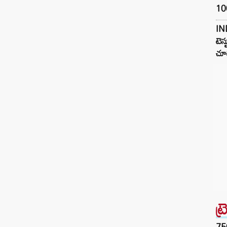
100
IN
టెస్
చూడ
ట్
75