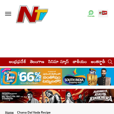
ఆంధ్రప్రదేశ్
తెలంగాణ
సినిమా న్యూస్
జాతీయం
అంతర్జాతీయం
Home
Chana Dal Vada Recipe