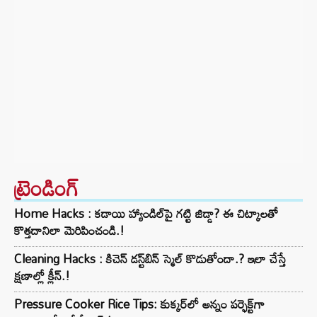
ట్రెండింగ్‌
Home Hacks : కడాయి హ్యాండిల్‌పై గట్టి జిడ్డా? ఈ చిట్కాలతో
కొత్తదానిలా మెరిపించండి.!
Cleaning Hacks : కిచెన్ డస్ట్‌బిన్ స్మెల్ కొడుతోందా.? ఇలా చేస్తే
క్షణాల్లో క్లీన్.!
Pressure Cooker Rice Tips: కుక్కర్‌లో అన్నం పర్ఫెక్ట్‌గా