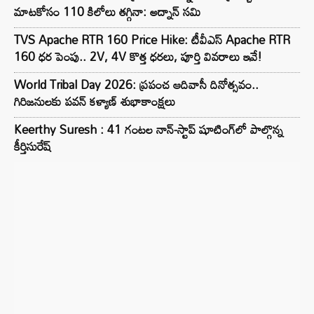
మాటకోసం 110 కిలోలు తగ్గినా: అద్నాన్ సమి
TVS Apache RTR 160 Price Hike: టీవీఎస్ Apache RTR
160 ధర పెంపు.. 2V, 4V కొత్త ధరలు, పూర్తి వివరాలు ఇవే!
World Tribal Day 2026: ప్రపంచ ఆదివాసీ దినోత్సవం..
గిరిజనులకు పవన్ కళ్యాణ్ శుభాకాంక్షలు
Keerthy Suresh : 41 గంటల నాన్-స్టాప్ షూటింగ్‌లో పాల్గొన్న
కీర్తిసురేష్‌