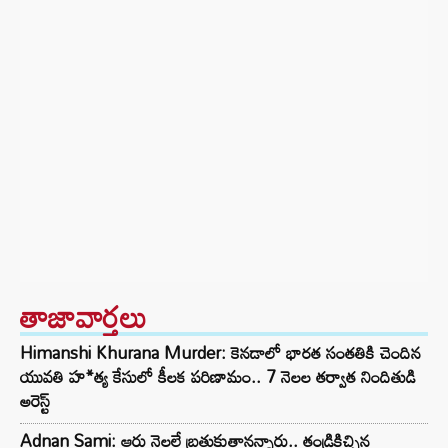
తాజావార్తలు
Himanshi Khurana Murder: కెనడాలో భారత సంతతికి చెందిన
యువతి హ*త్య కేసులో కీలక పరిణామం.. 7 నెలల తర్వాత నిందితుడి
అరెస్ట్
Adnan Sami: ఆరు నెలలే బ్రతుకుతానన్నారు.. తండ్రికిచ్చిన