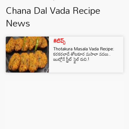
Chana Dal Vada Recipe
News
#టిప్స్
Thotakura Masala Vada Recipe:
కరకరలాడే తోటకూర మసాలా వడలు..
ఇంట్లోనే స్ట్రీట్ స్టైల్ రుచి.!