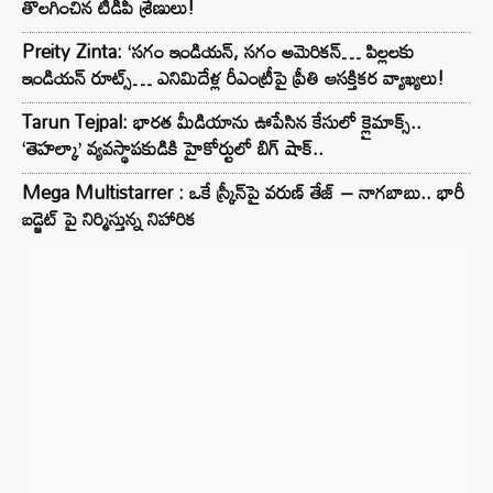
తొలగించిన టీడీపీ శ్రేణులు!
Preity Zinta: ‘సగం ఇండియన్, సగం అమెరికన్… పిల్లలకు
ఇండియన్ రూట్స్… ఎనిమిదేళ్ల రీఎంట్రీపై ప్రీతి ఆసక్తికర వ్యాఖ్యలు!
Tarun Tejpal: భారత మీడియాను ఊపేసిన కేసులో క్లైమాక్స్..
‘తెహల్కా’ వ్యవస్థాపకుడికి హైకోర్టులో బిగ్ షాక్..
Mega Multistarrer : ఒకే స్క్రీన్‌పై వరుణ్ తేజ్ – నాగబాబు.. భారీ
బడ్జెట్ పై నిర్మిస్తున్న నిహారిక