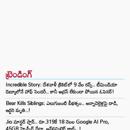
ట్రెండింగ్‌
Incredible Story: దేశవాళీ క్రికెట్‌లో 9 వేల రన్స్.. టీమిండియా
డెబ్యూలోనే హాఫ్ సెంచరీ.. కానీ అడ్రస్ లేకుండా పోయిన ఓపెనర్!
Bear Kills Siblings: ఎలుగుబంటి బీభత్సం.. అన్నాచెల్లెళ్లపై దాడి,
ఇద్దరి మృతి..!
Jio మాస్టర్ ప్లాన్.. రూ.319కే 18 నెలల Google AI Pro,
45GB హై-స్పీడ్ డేటా, అన్⁭లిమిటెడ్ కాల్స్..!