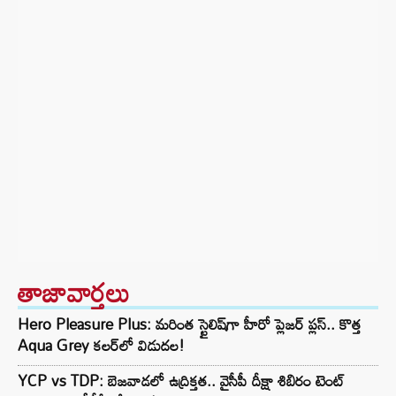
తాజావార్తలు
Hero Pleasure Plus: మరింత స్టైలిష్‌గా హీరో ప్లెజర్ ప్లస్.. కొత్త
Aqua Grey కలర్‌లో విడుదల!
YCP vs TDP: బెజవాడలో ఉద్రిక్తత.. వైసీపీ దీక్షా శిబిరం టెంట్