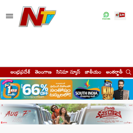
ఆంధ్రప్రదేశ్
తెలంగాణ
సినిమా న్యూస్
జాతీయం
అంతర్జాతీయం