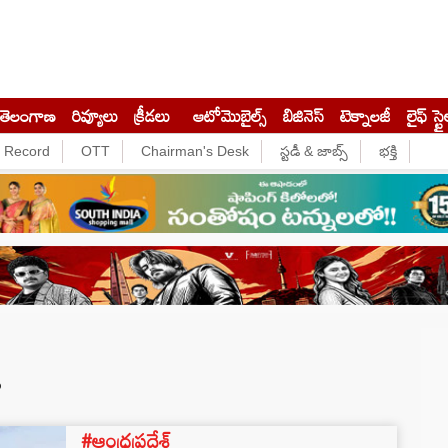
తెలంగాణ
రివ్యూలు
క్రీడలు
ఆటోమొబైల్స్
బిజినెస్‌
టెక్నాలజీ
లైఫ్ స్టై
e Record
OTT
Chairman's Desk
స్టడీ & జాబ్స్
భక్తి
s
#ఆంధ్రప్రదేశ్