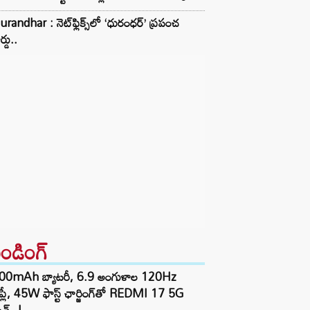
randhar : నెట్‌ఫ్లిక్స్‌లో ‘ధురంధర్’ ప్రపంచ
ర్డు..
రెండింగ్‌
00mAh బ్యాటరీ, 6.9 అంగుళాల 120Hz
్‌ప్లే, 45W ఫాస్ట్ ఛార్జింగ్‌తో REDMI 17 5G
చ్..!