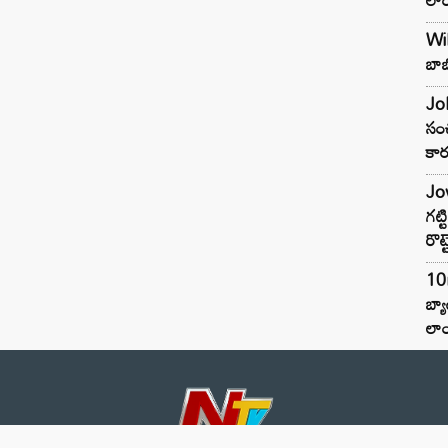
Wil
బాబ
Joh
సంచ
కార
Jow
గట్
రొట్
10
బ్
లాం