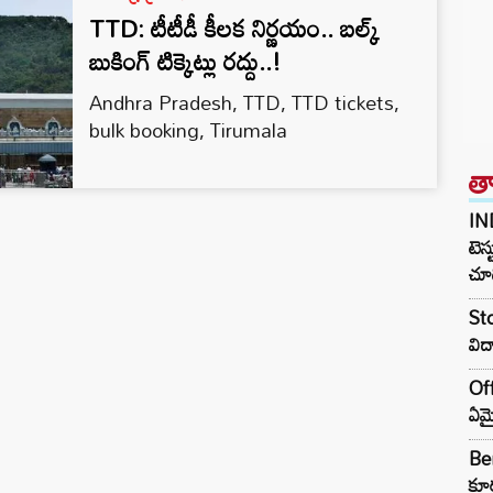
TTD: టీటీడీ కీలక నిర్ణయం.. బల్క్‌
బుకింగ్‌ టిక్కెట్లు రద్దు..!
Andhra Pradesh, TTD, TTD tickets,
bulk booking, Tirumala
త
IN
టెస్
చూడ
Sto
విద
Off
ఏమై
Ben
కూర