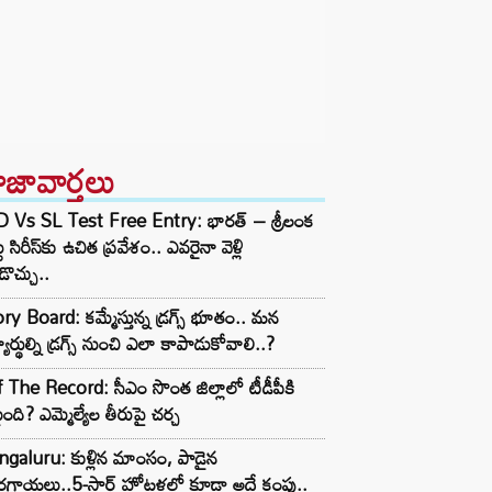
ాజావార్తలు
D Vs SL Test Free Entry: భారత్ – శ్రీలంక
టు సిరీస్‌కు ఉచిత ప్రవేశం.. ఎవరైనా వెళ్లి
ొచ్చు..
ry Board: కమ్మేస్తున్న డ్రగ్స్ భూతం.. మన
్యార్థుల్ని డ్రగ్స్ నుంచి ఎలా కాపాడుకోవాలి..?
 The Record: సీఎం సొంత జిల్లాలో టీడీపీకి
ంది? ఎమ్మెల్యేల తీరుపై చర్చ
galuru: కుళ్లిన మాంసం, పాడైన
గాయలు..5-స్టార్ హోటళ్లలో కూడా అదే కంపు..