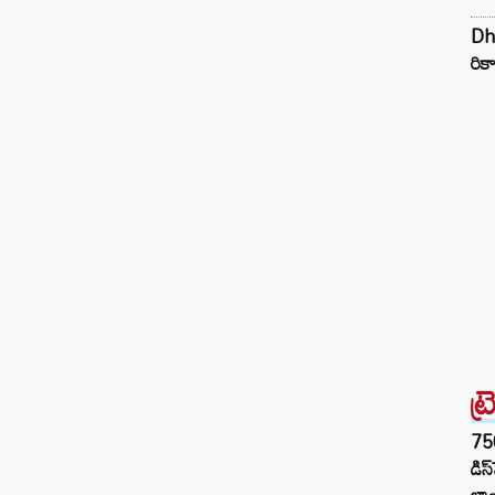
Dhu
రికా
ట్
75
డిస
లాం