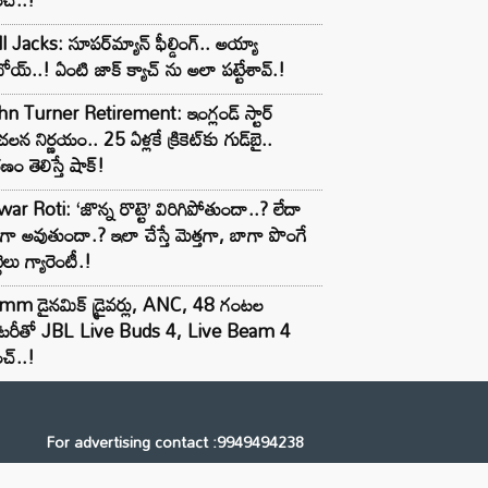
l Jacks: సూపర్‌మ్యాన్ ఫీల్డింగ్.. అయ్యా
ోయ్..! ఏంటి జాక్ క్యాచ్ ను అలా పట్టేశావ్.!
n Turner Retirement: ఇంగ్లండ్ స్టార్
లన నిర్ణయం.. 25 ఏళ్లకే క్రికెట్‌కు గుడ్‌బై..
ణం తెలిస్తే షాక్!
ar Roti: ‘జొన్న రొట్టె’ విరిగిపోతుందా..? లేదా
టిగా అవుతుందా.? ఇలా చేస్తే మెత్తగా, బాగా పొంగే
టెలు గ్యారెంటీ.!
mm డైనమిక్ డ్రైవర్లు, ANC, 48 గంటల
యాటరీతో JBL Live Buds 4, Live Beam 4
చ్..!
For advertising contact :9949494238
Email: digital@ntvnetwork.com