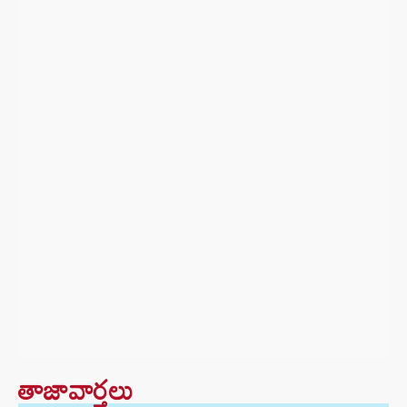
తాజావార్తలు