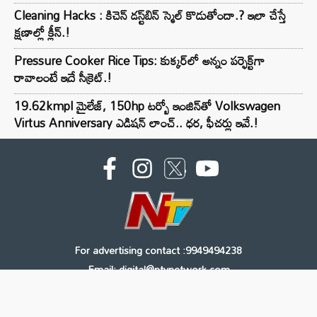
Cleaning Hacks : కిచెన్ డస్ట్‌బిన్ స్మెల్ కొడుతోందా.? ఇలా చేస్తే
క్షణాల్లో క్లీన్.!
Pressure Cooker Rice Tips: కుక్కర్‌లో అన్నం పర్ఫెక్ట్‌గా
రావాలంటే ఇదే సీక్రెట్.!
19.62kmpl మైలేజ్, 150hp టర్బో ఇంజిన్‌తో Volkswagen
Virtus Anniversary ఎడిషన్ లాంచ్.. ధర, ఫీచర్లు ఇవే.!
For advertising contact :9949494238
Email: digital@ntvnetwork.com
Copyright © 2000 - 2026 - NTV