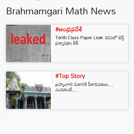
Brahmamgari Math News
#ఆంధ్రప్రదేశ్
Tenth Class Paper Leak: కడపలో టెన్త్
ప్రశ్నాపత్రం లీక్
#Top Story
బ్ర‌హ్మంగారి మ‌ఠానికి పీఠాధిప‌తులు…
ఎందుకంటే…