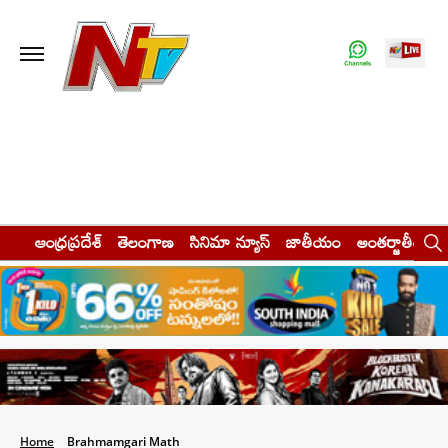
ఆంధ్రప్రదేశ్
తెలంగాణ
సినిమా న్యూస్
జాతీయం
అంతర్జాతీయం
Home
Brahmamgari Math