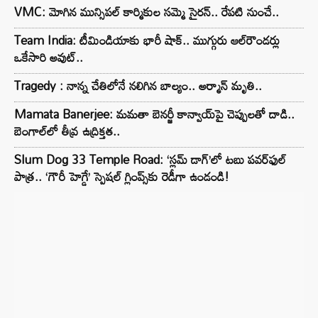
VMC: మోగిన మున్సిపల్ కార్మికుల సమ్మె సైరన్.. రేపటి నుంచే..
Team India: టీమిండియాకు భారీ షాక్.. ముగ్గురు ఆల్‌రౌండర్లు
ఒకేసారి అవుట్..
Tragedy : నాన్న చేతిలోనే నలిగిన బాల్యం.. అర్మాన్ మృతి..
Mamata Banerjee: మమతా బెనర్జీ కాన్వాయ్‌పై చెప్పులతో దాడి..
బెంగాల్‌లో తీవ్ర ఉద్రిక్తత..
Slum Dog 33 Temple Road: ‘స్లమ్ డాగ్’లో టబు పవర్‌ఫుల్
పాత్ర.. ‘గౌరీ హెగ్డే’ స్పెషల్ గ్లింప్స్‌కు రెడీగా ఉండండి!