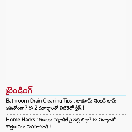
ట్రెండింగ్‌
Bathroom Drain Cleaning Tips : బాత్రూమ్ డ్రెయిన్ జామ్
అవుతోందా? ఈ 2 పదార్థాలతో చిటికెలో క్లీన్.!
Home Hacks : కడాయి హ్యాండిల్‌పై గట్టి జిడ్డా? ఈ చిట్కాలతో
కొత్తదానిలా మెరిపించండి.!