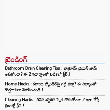
ట్రెండింగ్‌
Bathroom Drain Cleaning Tips : బాత్రూమ్ డ్రెయిన్ జామ్
అవుతోందా? ఈ 2 పదార్థాలతో చిటికెలో క్లీన్.!
Home Hacks : కడాయి హ్యాండిల్‌పై గట్టి జిడ్డా? ఈ చిట్కాలతో
కొత్తదానిలా మెరిపించండి.!
Cleaning Hacks : కిచెన్ డస్ట్‌బిన్ స్మెల్ కొడుతోందా.? ఇలా చేస్తే
క్షణాల్లో క్లీన్.!