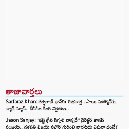
తాజావార్తలు
Sarfaraz Khan: సర్ఫరాజ్ ఖాన్‌‌కు శుభవార్త.. సాయి సుదర్శన్‌కు
బ్యాడ్ న్యూస్.. బీసీసీఐ కీలక నిర్ణయం..
Jason Sanjay: “ఫస్ట్ గ్రీన్ సిగ్నల్ నాన్నదే” డైరెక్టర్‌ జాసన్
సంజయ్.. దళపతి విజయ్ సపోర్ట్ గురించి వారసుడు ఏమన్నాడంటే?