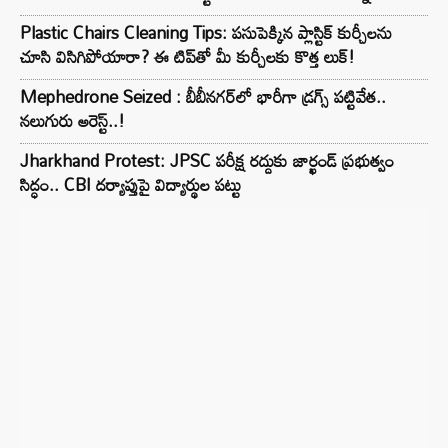
Plastic Chairs Cleaning Tips: పసుపెక్కిన ప్లాస్టిక్ కుర్చీలను
చూసి విసిగిపోయారా? ఈ టిప్‌తో మీ కుర్చీలకు కొత్త లుక్!
Mephedrone Seized : బీబీనగర్‌లో భారీగా డ్రగ్స్ పట్టివేత..
నలుగురు అరెస్ట్..!
Jharkhand Protest: JPSC పరీక్ష రద్దుకు జార్ఖండ్ ప్రభుత్వం
సిద్ధం.. CBI దర్యాప్తుపై విద్యార్థుల పట్టు