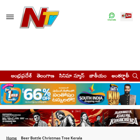
ఆంధ్రప్రదేశ్
తెలంగాణ
సినిమా న్యూస్
జాతీయం
అంతర్జాతీయం
Home
Beer Bottle Christmas Tree Kerala