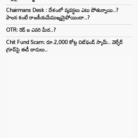
Chairmans Desk : దేశంలో వ్యవస్థలు ఎటు పోతున్నాయి..?
పాలన కంటే రాజకీయమేముఖ్యమైపోయిందా..?
OTR: రెడ్ ఐ ఎవరి మీద..?
Chit Fund Scam: రూ.2,000 కోట్ల చిట్‌ఫండ్ స్కామ్.. వెల్ఫేర్
గ్రూప్‌పై ఈడీ దాడులు..