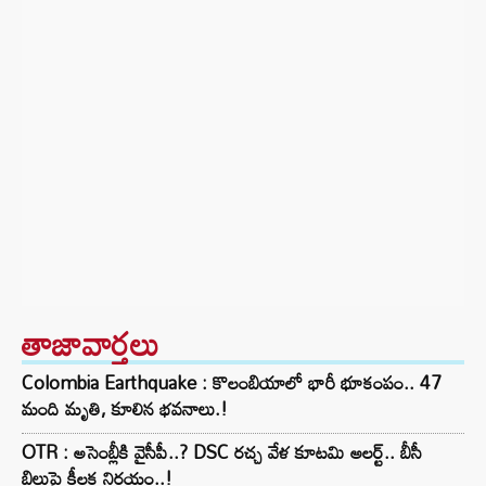
తాజావార్తలు
Colombia Earthquake : కొలంబియాలో భారీ భూకంపం.. 47
మంది మృతి, కూలిన భవనాలు.!
OTR : అసెంబ్లీకి వైసీపీ..? DSC రచ్చ వేళ కూటమి అలర్ట్.. బీసీ
బిల్లుపై కీలక నిర్ణయం..!