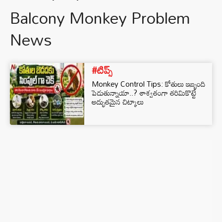
Balcony Monkey Problem
News
#టిప్స్
Monkey Control Tips: కోతులు ఇబ్బంది
పెడుతున్నాయా..? శాశ్వతంగా తరిమికొట్టే
అద్భుతమైన చిట్కాలు