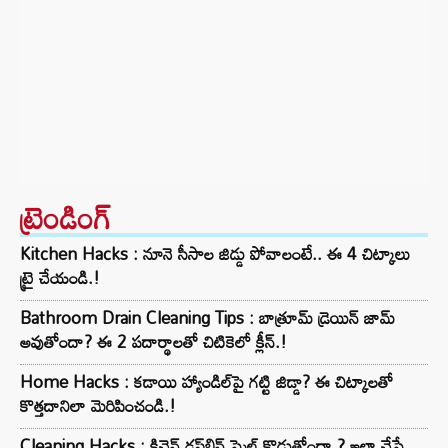
ట్రెండింగ్‌
Kitchen Hacks : నూనె సీసాల జిడ్డు పోవాలంటే.. ఈ 4 చిట్కాలు
ట్రై చేయండి.!
Bathroom Drain Cleaning Tips : బాత్రూమ్ డ్రెయిన్ జామ్
అవుతోందా? ఈ 2 పదార్థాలతో చిటికెలో క్లీన్.!
Home Hacks : కడాయి హ్యాండిల్‌పై గట్టి జిడ్డా? ఈ చిట్కాలతో
కొత్తదానిలా మెరిపించండి.!
Cleaning Hacks : కిచెన్ డస్ట్‌బిన్ స్మెల్ కొడుతోందా.? ఇలా చేస్తే