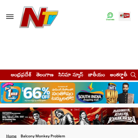
ఆంధ్రప్రదేశ్
తెలంగాణ
సినిమా న్యూస్
జాతీయం
అంతర్జాతీయం
Home
Balcony Monkey Problem