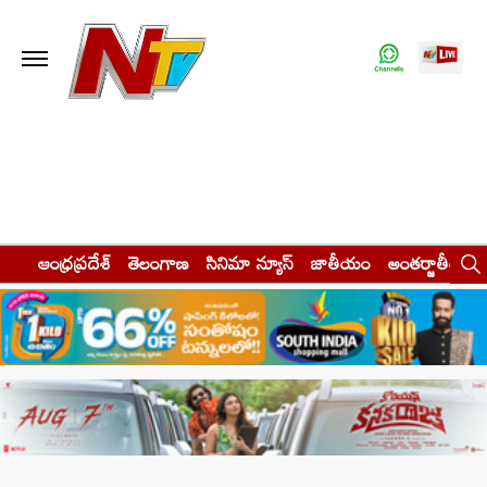
ఆంధ్రప్రదేశ్
తెలంగాణ
సినిమా న్యూస్
జాతీయం
అంతర్జాతీయం