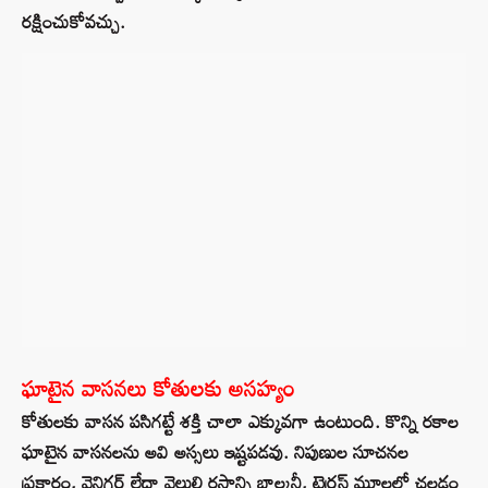
రక్షించుకోవచ్చు.
ఘాటైన వాసనలు కోతులకు అసహ్యం
కోతులకు వాసన పసిగట్టే శక్తి చాలా ఎక్కువగా ఉంటుంది. కొన్ని రకాల
ఘాటైన వాసనలను అవి అస్సలు ఇష్టపడవు. నిపుణుల సూచనల
ప్రకారం, వెనిగర్ లేదా వెల్లుల్లి రసాన్ని బాల్కనీ, టెర్రస్ మూలల్లో చల్లడం