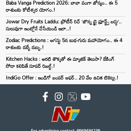
Baba Vanga Prediction 2026: బాబా వంగా జోస్యం.. ఈ 5
రాశులకు కోటీశ్వర యోగం.!
Jowar Dry Fruits Laddu: ప్రోటీన్ రిచ్ ‘జొన్న డ్రై ఫ్రూప్ట్స్ లడ్డు’..
సులువుగా ఇంట్లోనే చేసేయండి ఇలా..!
Zodiac Predictions : ఆగస్టు 5న బుధ-గురు మహాయోగం.. ఈ 4
రాశులకు డబ్బే డబ్బు.!
Kitchen Hacks : అరటి తొక్కతో ఈ మ్యాజిక్ తెలుసా? బేకింగ్
సోడా కలిపితే సూపర్ రిజల్ట్.!
IndiGo Offer : ఇండిగో బంపర్ ఆఫర్.. 20 వేల ఉచిత టికెట్లు.!
For advertising contact :9949494238