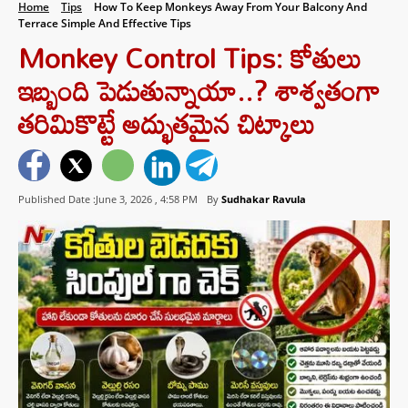
Home
Tips
How To Keep Monkeys Away From Your Balcony And
Terrace Simple And Effective Tips
Monkey Control Tips: కోతులు
ఇబ్బంది పెడుతున్నాయా..? శాశ్వతంగా
తరిమికొట్టే అద్భుతమైన చిట్కాలు
Published Date :June 3, 2026 ,
4:58 PM
By
Sudhakar Ravula