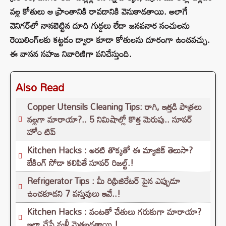
వల్ల కోతులు ఆ ప్రాంతానికి రావడానికి వెనుకాడతాయి. అలాగే
వెనిగర్‌లో నానబెట్టిన దూది గుడ్డలు లేదా జనపనార సంచులను
రెయిలింగ్‌లకు కట్టడం ద్వారా కూడా కోతులను దూరంగా ఉంచవచ్చు.
ఈ వాసన సహజ నివారిణిగా పనిచేస్తుంది.
Also Read
Copper Utensils Cleaning Tips: రాగి, ఇత్తడి పాత్రలు
నల్లగా మారాయా?.. 5 నిమిషాల్లో కొత్త మెరుపు.. సూపర్
హోం టిప్
Kitchen Hacks : అరటి తొక్కతో ఈ మ్యాజిక్ తెలుసా?
బేకింగ్ సోడా కలిపితే సూపర్ రిజల్ట్.!
Refrigerator Tips : మీ రిఫ్రిజిరేటర్ పైన ఎప్పుడూ
ఉంచకూడని 7 వస్తువులు ఇవే..!
Kitchen Hacks : వంటతో చేతులు గరుకుగా మారాయా?
ఇలా చేస్తే మళ్లీ మెత్తబడతాయి.!