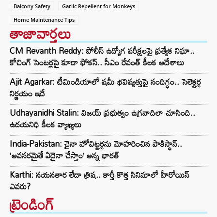
Balcony Safety
Garlic Repellent for Monkeys
Home Maintenance Tips
తాజావార్తలు
CM Revanth Reddy: పోలీస్ ఉద్యోగ పరీక్షలపై ప్రత్యేక నిఘా..
కోచింగ్ సెంటర్లపై కూడా ఫోకస్.. సీఎం రేవంత్ కీలక ఆదేశాలు
Ajit Agarkar: టీమిండియాలో షమీ భవిష్యత్తుపై సందిగ్ధం.. సెలెక్టర్ల
నిర్ణయం ఇదే
Udhayanidhi Stalin: విజయ్ ప్రభుత్వం ఉగ్రవాదిలా చూసింది..
ఉదయనిధి కీలక వ్యాఖ్యలు
India-Pakistan: చైనా హోవిట్జర్లను మోహరించిన పాకిస్థాన్..
‘అవసరమైతే ఏదైనా చేస్తాం’ అన్న భారత్
Karthi: నయనతార లేదా త్రిష.. కార్తీ కొత్త సినిమాలో హీరోయిన్
ఎవరు?
ట్రెండింగ్‌