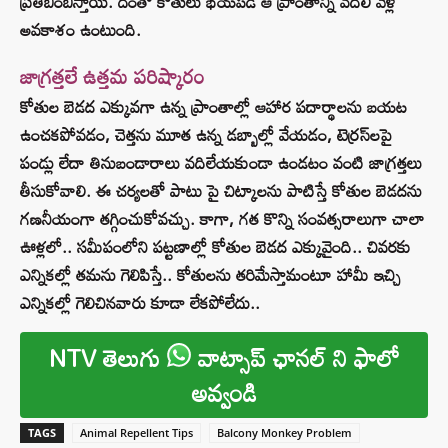
ప్రతిబింబిస్తాయి. దీంతో కోతులు భయపడి ఆ ప్రాంతాన్ని వదిలి వెళ్లే
అవకాశం ఉంటుంది.
జాగ్రత్తలే ఉత్తమ పరిష్కారం
కోతుల బెడద ఎక్కువగా ఉన్న ప్రాంతాల్లో ఆహార పదార్థాలను బయట
ఉంచకపోవడం, చెత్తను మూత ఉన్న డబ్బాల్లో వేయడం, టెర్రస్‌లపై
పండ్లు లేదా తినుబండారాలు వదిలేయకుండా ఉండటం వంటి జాగ్రత్తలు
తీసుకోవాలి. ఈ చర్యలతో పాటు పై చిట్కాలను పాటిస్తే కోతుల బెడదను
గణనీయంగా తగ్గించుకోవచ్చు. కాగా, గత కొన్ని సంవత్సరాలుగా చాలా
ఊళ్లలో.. సమీపంలోని పట్టణాల్లో కోతుల బెడద ఎక్కువైంది.. చివరకు
ఎన్నికల్లో తమను గెలిపిస్తే.. కోతులను తరిమేస్తామంటూ హామీ ఇచ్చి
ఎన్నికల్లో గెలిచినవారు కూడా లేకపోలేదు..
NTV తెలుగు
వాట్సాప్ ఛానల్ ని ఫాలో
అవ్వండి
TAGS
Animal Repellent Tips
Balcony Monkey Problem