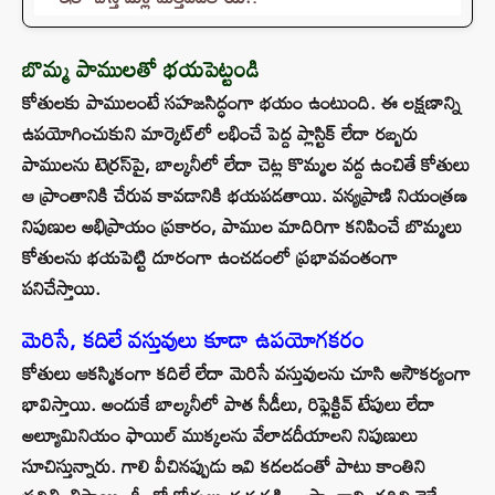
బొమ్మ పాములతో భయపెట్టండి
కోతులకు పాములంటే సహజసిద్ధంగా భయం ఉంటుంది. ఈ లక్షణాన్ని
ఉపయోగించుకుని మార్కెట్‌లో లభించే పెద్ద ప్లాస్టిక్ లేదా రబ్బరు
పాములను టెర్రస్‌పై, బాల్కనీలో లేదా చెట్ల కొమ్మల వద్ద ఉంచితే కోతులు
ఆ ప్రాంతానికి చేరువ కావడానికి భయపడతాయి. వన్యప్రాణి నియంత్రణ
నిపుణుల అభిప్రాయం ప్రకారం, పాముల మాదిరిగా కనిపించే బొమ్మలు
కోతులను భయపెట్టి దూరంగా ఉంచడంలో ప్రభావవంతంగా
పనిచేస్తాయి.
మెరిసే, కదిలే వస్తువులు కూడా ఉపయోగకరం
కోతులు ఆకస్మికంగా కదిలే లేదా మెరిసే వస్తువులను చూసి అసౌకర్యంగా
భావిస్తాయి. అందుకే బాల్కనీలో పాత సీడీలు, రిఫ్లెక్టివ్ టేపులు లేదా
అల్యూమినియం ఫాయిల్ ముక్కలను వేలాడదీయాలని నిపుణులు
సూచిస్తున్నారు. గాలి వీచినప్పుడు ఇవి కదలడంతో పాటు కాంతిని