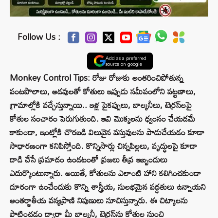
Follow Us :
Add as a preferred
source on google
Monkey Control Tips: రోజు రోజుకు అంతరించిపోతున్న
పంటపొలాలు, అడవులతో కోతులు ఇప్పుడు సమీపంలోని పట్టణాలు,
గ్రామాల్లోకి వచ్చేస్తున్నాయి.. ఇళ్ల పైకప్పులు, బాల్కనీలు, టెర్రస్‌లపై
కోతుల సంచారం పెరుగుతుంది. ఇవి మొక్కలను ధ్వంసం చేయడమే
కాకుండా, ఇంట్లోకి చొరబడి విలువైన వస్తువులను పాడుచేయడం కూడా
సాధారణంగా కనిపిస్తోంది. కొన్నిసార్లు చిన్నపిల్లలు, వృద్ధులపై కూడా
దాడి చేసే ప్రమాదం ఉండటంతో ప్రజలు తీవ్ర ఇబ్బందులు
ఎదుర్కొంటున్నారు. అయితే, కోతులను ఎలాంటి హాని కలిగించకుండా
దూరంగా ఉంచేందుకు కొన్ని శాస్త్రీయ, సులభమైన పద్ధతులు ఉన్నాయని
అంతర్జాతీయ వన్యప్రాణి నిపుణులు సూచిస్తున్నారు. ఈ చిట్కాలను
పాటించడం ద్వారా మీ బాల్కనీ, టెర్రస్‌ను కోతుల నుంచి