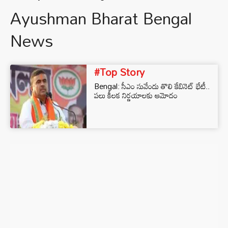
Ayushman Bharat Bengal
News
#Top Story
Bengal: సీఎం సువేందు తొలి కేబినెట్ భేటీ..
పలు కీలక నిర్ణయాలకు ఆమోదం