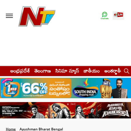
ఆంధ్రప్రదేశ్
తెలంగాణ
సినిమా న్యూస్
జాతీయం
అంతర్జాతీయం
Home
Ayushman Bharat Bengal