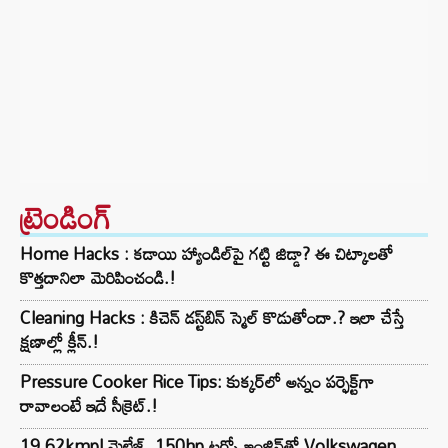
ట్రెండింగ్‌
Home Hacks : కడాయి హ్యాండిల్‌పై గట్టి జిడ్డా? ఈ చిట్కాలతో
కొత్తదానిలా మెరిపించండి.!
Cleaning Hacks : కిచెన్ డస్ట్‌బిన్ స్మెల్ కొడుతోందా.? ఇలా చేస్తే
క్షణాల్లో క్లీన్.!
Pressure Cooker Rice Tips: కుక్కర్‌లో అన్నం పర్ఫెక్ట్‌గా
రావాలంటే ఇదే సీక్రెట్.!
19.62kmpl మైలేజ్, 150hp టర్బో ఇంజిన్‌తో Volkswagen