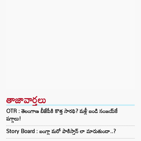
తాజావార్తలు
OTR : తెలంగాణ బీజేపీకి కొత్త సారథి? మళ్లీ బండి సంజయ్‌కే
పగ్గాలు!
Story Board : బంగ్లా మరో పాకిస్తాన్ లా మారుతుందా..?