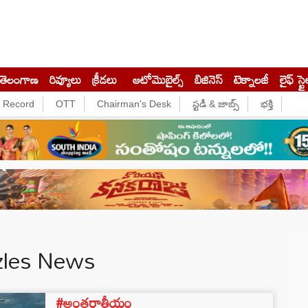
తెలంగాణ
రివ్యూలు
క్రీడలు
ఆటోమొబైల్స్
బిజినెస్‌
టెక్నాలజీ
లైఫ్ స్టై
e Record
OTT
Chairman's Desk
స్టడీ & జాబ్స్
భక్తి
zles News
#అంతర్జాతీయం