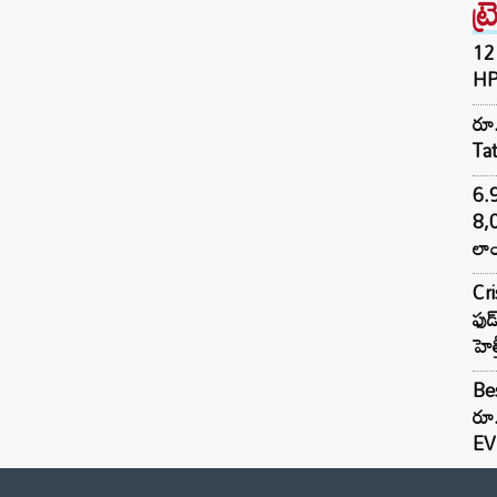
ట్
12 
HP
రూ.
Ta
6.
8,
లాం
Cr
ఫుడ
హెల
Bes
రూ
EV 