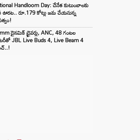
tional Handloom Day: చేనేత కుటుంబాలకు
రీ ఊరట.. రూ.179 కోట్లు జమ చేయనున్న
భుత్వం!
mm డైనమిక్ డ్రైవర్లు, ANC, 48 గంటల
యాటరీతో JBL Live Buds 4, Live Beam 4
చ్..!