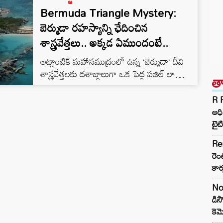
Bermuda Triangle Mystery:
బెర్ముడా రహస్యాన్ని ఛేదించిన
శాస్త్రవేత్తలు.. అక్కడ ఏముందంటే..
అట్లాంటిక్ మహాసముద్రంలో ఉన్న ‘బెర్ముడా’ దీవి
శాస్త్రవేత్తలకు దశాబ్దాలుగా ఒక పెద్ద పజిల్ లా
త
మారింది. అక్కడి అగ్నిపర్వతాలు 3 కోట్ల
సంవత్సరాల క్రితమే అంతరించిపోయినా, ఆ దీవి
R P
మాత్రం సముద్ర మట్టానికి దాదాపు 1,600 అడుగుల
ఆధి
ఎత్తులో స్థిరంగా ఎలా ఉందనేది ఎవరికీ అర్థం
టైట
కాలేదు. సాధారణంగా అగ్నిపర్వతాలు చల్లారిన
Re
తర్వాత కాలక్రమేణా ఆ ప్రాంతాలు సముద్రంలోకి
రెం
కుంగిపోవాలి. కానీ, బెర్ముడా విషయంలో అలా
కార
జరగలేదు. తాజాగా అమెరికా శాస్త్రవేత్తలు ఈ
రహస్యాన్ని ఛేదించారు. భూకంప…
No
డిస
కె