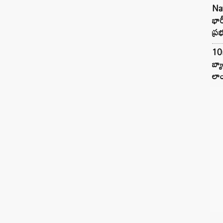
Na
భా
ప్ర
10
బ్
లాం