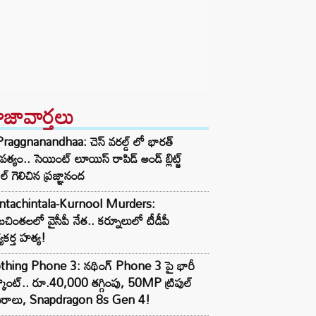
ాజావార్తలు
raggnanandhaa: చెస్ వరల్డ్ లో భారత్
పత్యం.. సెయింట్ లూయిస్ రాపిడ్ అండ్ బ్లిట్జ్
ిల్ గెలిచిన ప్రజ్ఞానంద
ntachintala-Kurnool Murders:
టచింతలలో వైసీపీ నేత.. కర్నూలులో టీడీపీ
్యకర్త హత్య!
thing Phone 3: నథింగ్ Phone 3 పై భారీ
్కౌంట్.. రూ.40,000 తగ్గింపు, 50MP ట్రిపుల్
మెరాలు, Snapdragon 8s Gen 4!