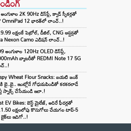
రెండింగ్‌
అంగుళాల 2K 90Hz డిస్‌ప్లే, క్వాడ్ స్పీకర్లతో
 OmniPad 12 భారత్‌లో లాంచ్..!
9.99 లక్షలకే పెట్రోల్, డీజిల్, CNG ఆప్షన్లతో
ta Nexon Camo ఎడిషన్ లాంచ్..!
99 అంగుళాల 120Hz OLED డిస్‌ప్లే,
000mAh బ్యాటరీతో REDMI Note 17 5G
చ్..!
ispy Wheat Flour Snacks: బయటి జంక్
్‌కి బై..బై.. ఇంట్లోనే గోధుమపిండితో కరకరలాడే
్తీ స్నాక్స్ చేసేయండి ఇలా.!
t EV Bikes: బెస్ట్ మైలేజ్, అదిరే ఫీచర్లతో
.1.50 లక్షలలోపు కొనుగోలు చేయగల టాప్-5
బైక్‌లు ఇదిగో..!