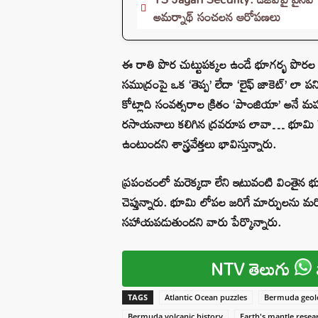
అమర్నాథ్ సంచలన ఆరోపణలు
ఈ రాతి పొర చుట్టుపక్కల ఉండే భూగర్భ పొరల క
సముద్రంపై ఒక ‘తెప్ప’ లేదా ‘లైఫ్ జాకెట్’ లా పన
కోట్లాది సంవత్సరాల క్రితం ‘పాంజియా’ అనే మ
రసాయనాలు కలిగిన ద్రవరూప లావా… భూమి పైపొరల
ఉంటుందని శాస్త్రవేత్తలు భావిస్తున్నారు.
ప్రపంచంలో మరెక్కడా లేని ఇటువంటి వింతైన భూ
చెప్తున్నారు. భూమి లోపల జరిగే మార్పులను 
సహాయపడుతుందని వారు పేర్కొన్నారు.
NTV తెలుగు
TAGS
Atlantic Ocean puzzles
Bermuda geolo
Bermuda volcanic history
Earth's mantle resea