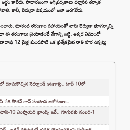
 అర్థం కాలేదు. సాధారణంగా అగ్నిపర్వతాలు చల్లారిన తర్వాత
పోవాలి. కానీ, బెర్ముడా విషయంలో అలా జరగలేదు.
ి ఛేదించారు. భూకంప తరంగాల సహాయంతో వారు బెర్ముడా భూగర్భాన్ని
 ఈ తరంగాలు ప్రయాణించే వేగాన్ని బట్టి, అక్కడ ఏముందో
ద దాదాపు 12 మైళ్ల మందపాటి ఒక ప్రత్యేకమైన రాతి పొర ఉన్నట్లు
్‌లో దూసుకొచ్చిన నెదర్లాండ్ ఆటగాళ్లు.. టాప్ 10లో
జేపీ నేత సౌరవ్ దాస్ సంచలన ఆరోపణలు..
్-10 ఎంప్లాయర్ బ్రాండ్స్ ఇవే.. గూగుల్‌కు నంబర్-1
 ఫైర్.. జగన్ పర్యటనలో భద్రత తొలగించడంపై గుడివాడ