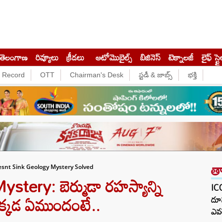
తెలంగాణ
రివ్యూలు
క్రీడలు
ఆటోమొబైల్స్
బిజినెస్‌
టెక్నాలజీ
లైఫ్ స్టై
e Record
OTT
Chairman's Desk
స్టడీ & జాబ్స్
భక్తి
త
nt Sink Geology Mystery Solved
tery: బెర్ముడా రహస్యాన్ని
ICC
. అక్కడ ఏముందంటే..
దూస
ఎవర