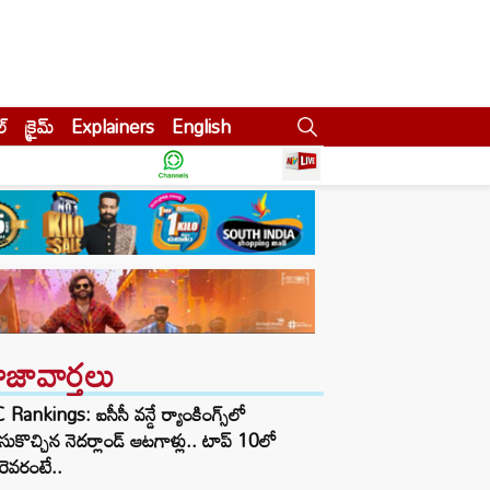
ల్
క్రైమ్
Explainers
English
ాజావార్తలు
 Rankings: ఐసీసీ వన్డే ర్యాంకింగ్స్‌లో
ుకొచ్చిన నెదర్లాండ్ ఆటగాళ్లు.. టాప్ 10లో
ెవరంటే..