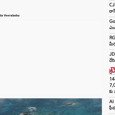
CJP
దా
da Veerababu
Go
ఎంప
RGV
మీర
JD 
చేస
ట్
144H
7,
కు 
AI 
ఫీచ