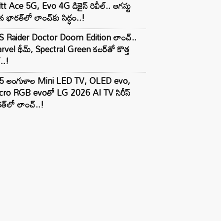
tt Ace 5G, Evo 4G డిజైన్ రివీల్.. ఆగస్టు
 భారత్‌లో లాంచ్‌కు సిద్ధం..!
S Raider Doctor Doom Edition లాంచ్..
vel థీమ్, Spectral Green కలర్‌తో కొత్త
ల్..!
5 అంగుళాల Mini LED TV, OLED evo,
cro RGB evoతో LG 2026 AI TV సిరీస్
త్‌లో లాంచ్..!