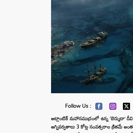
Follow Us :
అట్లాంటిక్ మహాసముద్రంలో ఉన్న ‘బెర్ముడా’ దీవి 
అగ్నిపర్వతాలు 3 కోట్ల సంవత్సరాల క్రితమే అ