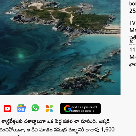
bol
25న
TV
Mar
స్టై
11
Mi
భార
Add as a preferred
source on google
శాస్త్రవేత్తలకు దశాబ్దాలుగా ఒక పెద్ద పజిల్ లా మారింది. అక్కడి
ంతరించిపోయినా, ఆ దీవి మాత్రం సముద్ర మట్టానికి దాదాపు 1,600