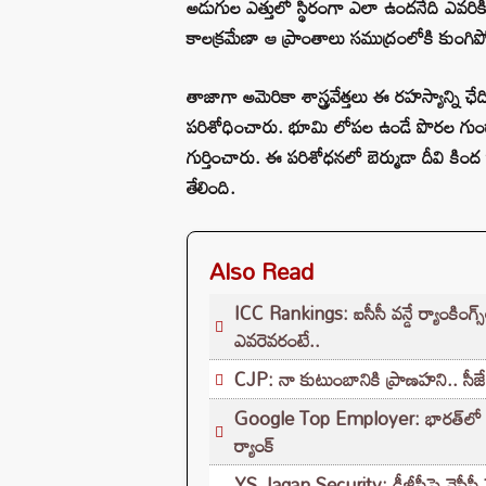
అడుగుల ఎత్తులో స్థిరంగా ఎలా ఉందనేది ఎవరికీ
కాలక్రమేణా ఆ ప్రాంతాలు సముద్రంలోకి కుంగి
తాజాగా అమెరికా శాస్త్రవేత్తలు ఈ రహస్యాన్న
పరిశోధించారు. భూమి లోపల ఉండే పొరల గుండా
గుర్తించారు. ఈ పరిశోధనలో బెర్ముడా దీవి కిం
తేలింది.
Also Read
ICC Rankings: ఐసీసీ వన్డే ర్యాంకింగ్స
ఎవరెవరంటే..
CJP: నా కుటుంబానికి ప్రాణహని.. సీ
Google Top Employer: భారత్‌లో టాప
ర్యాంక్
YS Jagan Security: డీజీపీపై వైసీపీ