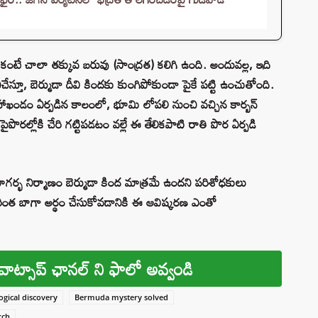
ంటే చాలా తక్కువ బరువు (సాంద్రత) కలిగి ఉంది. అందువల్ల, ఇది
ిచేస్తూ, బెర్ముడా దీవి కిందకు కుంగిపోకుండా పైకే పట్టి ఉంచుతోంది.
హాఖండం ఏర్పడిన కాలంలో, భూమి లోపలి నుంచి వచ్చిన కార్బన్
్లోకి చేరి గట్టిపడటం వల్లే ఈ తేలికపాటి రాతి పొర ఏర్పడి
గర్భ నిర్మాణం బెర్ముడా కింద మాత్రమే ఉందని పరిశోధకులు
మరింత బాగా అర్థం చేసుకోవడానికి ఈ ఆవిష్కరణ ఎంతో
వాట్సాప్ ఛానల్ ని ఫాలో అవ్వండి
gical discovery
Bermuda mystery solved
rch