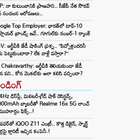
: నా కుటుంబానికి ప్రాణహని.. సీజేపీ నేత సౌరవ్
స్ సంచలన ఆరోపణలు..
ogle Top Employer: భారత్‌లో టాప్-10
్లాయర్ బ్రాండ్స్ ఇవే.. గూగుల్‌కు నంబర్-1 ర్యాంక్
: ఆర్జీవీకి జేడీ షాకింగ్ ప్రశ్న.. “పిచ్చోళ్లందరినీ
ు పెట్టుకుంటారా? లేక వాళ్లే వస్తారా?”
Chakravarthy: ఆర్జీవీకి తెలియకుండా జేడీ
ిన పని.. కోన వెంకట్‌కు అలా కలిసి వచ్చిందా?
రెండింగ్‌
z డిస్‌ప్లే, మిలిటరీ-గ్రేడ్ షాక్ రెసిస్టన్స్,
000mAh బ్యాటరీతో Realme 16x 5G లాంచ్
ముహూర్తం ఫిక్స్..!
పవర్‌తో iQOO Z11 ఎంట్రీ.. కొత్త డిజైన్, స్మార్ట్
ర్లపై క్లారిటీ ఇచ్చిన కంపెనీ.!