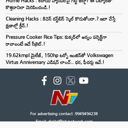
Home Hacks : కడాయి హ్యాండిల్‌పై గట్టి జిడ్డా? ఈ చిట్కాలతో
కొత్తదానిలా మెరిపించండి.!
Cleaning Hacks : కిచెన్ డస్ట్‌బిన్ స్మెల్ కొడుతోందా.? ఇలా చేస్తే
క్షణాల్లో క్లీన్.!
Pressure Cooker Rice Tips: కుక్కర్‌లో అన్నం పర్ఫెక్ట్‌గా
రావాలంటే ఇదే సీక్రెట్.!
19.62kmpl మైలేజ్, 150hp టర్బో ఇంజిన్‌తో Volkswagen
Virtus Anniversary ఎడిషన్ లాంచ్.. ధర, ఫీచర్లు ఇవే.!
For advertising contact :9949494238
Email: digital@ntvnetwork.com