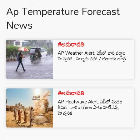
Ap Temperature Forecast
News
#అమరావతి
AP Weather Alert: ఏపీలో భారీ వర్షాల
హెచ్చరిక.. పల్నాడు సహా 7 జిల్లాలకు అలర్ట్
#అమరావతి
AP Heatwave Alert: ఏపీలో ఎండల
తీవ్రత.. వారం రోజుల పాటు హీట్‌వేవ్స్
హెచ్చరిక