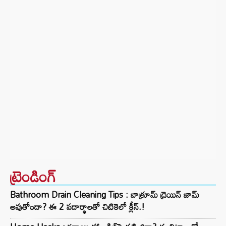
ట్రెండింగ్‌
Bathroom Drain Cleaning Tips : బాత్రూమ్ డ్రెయిన్ జామ్
అవుతోందా? ఈ 2 పదార్థాలతో చిటికెలో క్లీన్.!