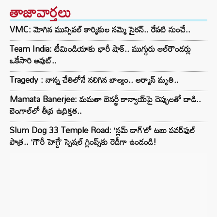
తాజావార్తలు
VMC: మోగిన మున్సిపల్ కార్మికుల సమ్మె సైరన్.. రేపటి నుంచే..
Team India: టీమిండియాకు భారీ షాక్.. ముగ్గురు ఆల్‌రౌండర్లు
ఒకేసారి అవుట్..
Tragedy : నాన్న చేతిలోనే నలిగిన బాల్యం.. అర్మాన్ మృతి..
Mamata Banerjee: మమతా బెనర్జీ కాన్వాయ్‌పై చెప్పులతో దాడి..
బెంగాల్‌లో తీవ్ర ఉద్రిక్తత..
Slum Dog 33 Temple Road: ‘స్లమ్ డాగ్’లో టబు పవర్‌ఫుల్
పాత్ర.. ‘గౌరీ హెగ్డే’ స్పెషల్ గ్లింప్స్‌కు రెడీగా ఉండండి!