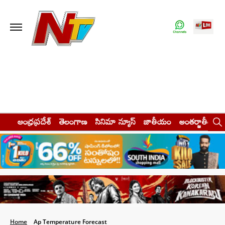
ఆంధ్రప్రదేశ్
తెలంగాణ
సినిమా న్యూస్
జాతీయం
అంతర్జాతీయం
Home
Ap Temperature Forecast