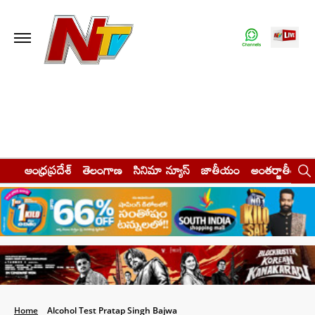
ఆంధ్రప్రదేశ్
తెలంగాణ
సినిమా న్యూస్
జాతీయం
అంతర్జాతీయం
Home
Alcohol Test Pratap Singh Bajwa