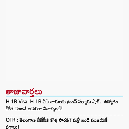
తాజావార్తలు
H-1B Visa: H-1B వీసాదారులకు ట్రంప్ సర్కారు షాక్.. ఉద్యోగం
పోతే వెంటనే అమెరికా వీడాల్సిందే!
OTR : తెలంగాణ బీజేపీకి కొత్త సారథి? మళ్లీ బండి సంజయ్‌కే
పగ్గాలు!