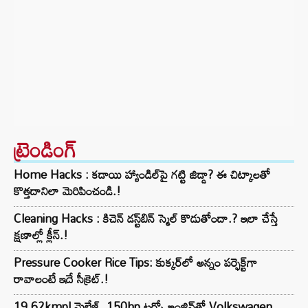
ట్రెండింగ్‌
Home Hacks : కడాయి హ్యాండిల్‌పై గట్టి జిడ్డా? ఈ చిట్కాలతో
కొత్తదానిలా మెరిపించండి.!
Cleaning Hacks : కిచెన్ డస్ట్‌బిన్ స్మెల్ కొడుతోందా.? ఇలా చేస్తే
క్షణాల్లో క్లీన్.!
Pressure Cooker Rice Tips: కుక్కర్‌లో అన్నం పర్ఫెక్ట్‌గా
రావాలంటే ఇదే సీక్రెట్.!
19.62kmpl మైలేజ్, 150hp టర్బో ఇంజిన్‌తో Volkswagen