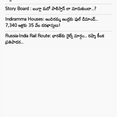
Story Board : బంగ్లా మరో పాకిస్తాన్ లా మారుతుందా..?
Indiramma Houses: ఇందిరమ్మ ఇండ్లకు ఫుల్ డిమాండ్..
7,340 ఇళ్లకు 35 వేల దరఖాస్తులు!
Russia-India Rail Route: భారత్‌కు రైల్వే మార్గం.. రష్యా కీలక
ప్రతిపాదన..