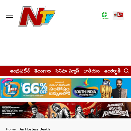
ఆంధ్రప్రదేశ్
తెలంగాణ
సినిమా న్యూస్
జాతీయం
అంతర్జాతీయం
Home
Air Hostess Death