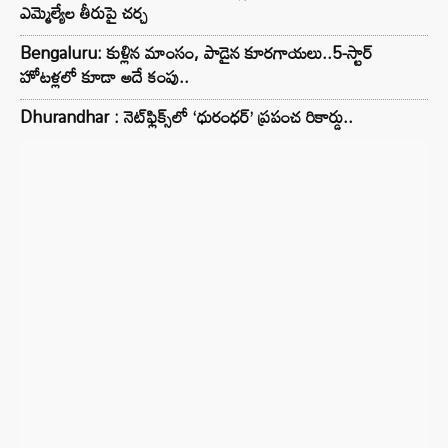
ఎమ్మెల్యేల తీరుపై చర్చ
Bengaluru: కుళ్లిన మాంసం, పాడైన కూరగాయలు..5-స్టార్
హోటళ్లలో కూడా అదే కంపు..
Dhurandhar : నెట్‌ఫ్లిక్స్‌లో ‘ధురంధర్’ ప్రపంచ రికార్డు..