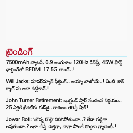
ట్రెండింగ్‌
7500mAh బ్యాటరీ, 6.9 అంగుళాల 120Hz డిస్‌ప్లే, 45W ఫాస్ట్
ఛార్జింగ్‌తో REDMI 17 5G లాంచ్..!
Will Jacks: సూపర్‌మ్యాన్ ఫీల్డింగ్.. అయ్యా బాబోయ్..! ఏంటి జాక్
క్యాచ్ ను అలా పట్టేశావ్.!
John Turner Retirement: ఇంగ్లండ్ స్టార్ సంచలన నిర్ణయం..
25 ఏళ్లకే క్రికెట్‌కు గుడ్‌బై.. కారణం తెలిస్తే షాక్!
Jowar Roti: ‘జొన్న రొట్టె’ విరిగిపోతుందా..? లేదా గట్టిగా
అవుతుందా.? ఇలా చేస్తే మెత్తగా, బాగా పొంగే రొట్టెలు గ్యారెంటీ.!