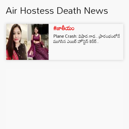
Air Hostess Death News
#జాతీయం
Plane Crash: విషాద గాధ.. ప్రారంభంలోనే
ముగిసిన ఎయిర్ హోస్టెస్ కెరీర్..