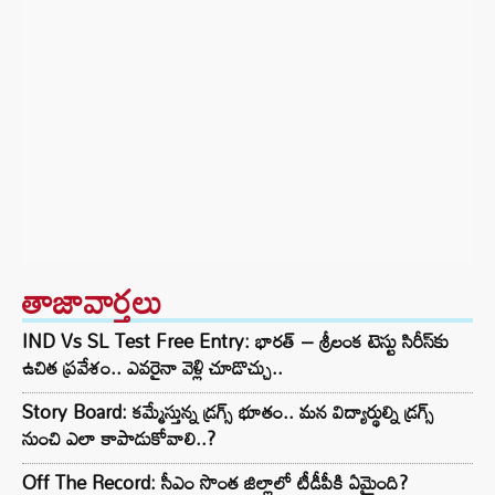
తాజావార్తలు
IND Vs SL Test Free Entry: భారత్ – శ్రీలంక టెస్టు సిరీస్‌కు
ఉచిత ప్రవేశం.. ఎవరైనా వెళ్లి చూడొచ్చు..
Story Board: కమ్మేస్తున్న డ్రగ్స్ భూతం.. మన విద్యార్థుల్ని డ్రగ్స్
నుంచి ఎలా కాపాడుకోవాలి..?
Off The Record: సీఎం సొంత జిల్లాలో టీడీపీకి ఏమైంది?