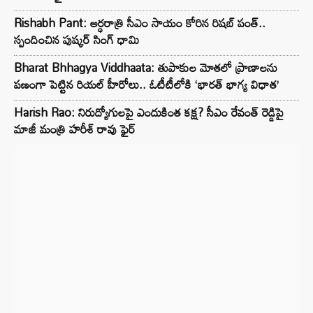
Rishabh Pant: అర్ధరాత్రి సీఎం సాయం కోరిన రిషబ్ పంత్..
స్పందించిన పుష్కర్ సింగ్ ధామి
Bharat Bhhagya Viddhaata: తుపాకుల మోతలో ప్రాణాలను
పణంగా పెట్టిన రియల్ హీరోలు.. ఓటీటీలోకి ‘భారత్ భాగ్య విధాత’
Harish Rao: నిరుద్యోగులపై ఎందుకింత కక్ష? సీఎం రేవంత్ రెడ్డిపై
మాజీ మంత్రి హరీశ్ రావు ఫైర్