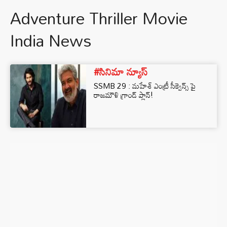
Adventure Thriller Movie
India News
#సినిమా న్యూస్
SSMB 29 : మహేశ్ ఎంట్రీ సీక్వెన్స్ పై
రాజమౌళి గ్రాండ్ ప్లాన్!