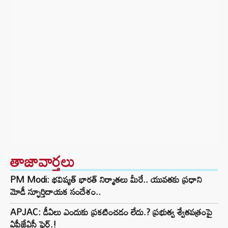
తాజావార్తలు
PM Modi: భవిష్యత్ భారత్ నిర్మాతలు మీరే.. యువతకు ప్రధాని
మోడీ స్ఫూర్తిదాయక సందేశం..
APJAC: డీఏలు ఎందుకు ప్రకటించడం లేదు.? ప్రభుత్వ శ్వేతపత్రంపై
ఏపీజేఏసీ ఫైర్.!