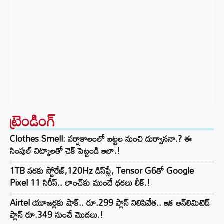
ట్రెండింగ్‌
Clothes Smell: వర్షాకాలంలో బట్టల నుంచి దుర్వాసనా.? ఈ
సింపుల్ చిట్కాలతో చెక్ పెట్టండి ఇలా.!
1TB వరకు స్టోరేజ్,120Hz డిస్‌ప్లే, Tensor G6తో Google
Pixel 11 సిరీస్.. లాంచ్⁭కు ముందే ధరలు లీక్.!
Airtel యూజర్లకు షాక్.. రూ.299 ప్లాన్ నిలిపివేత.. ఇక అన్‌లిమిటెడ్
ప్లాన్ రూ.349 నుంచే మొదలు.!