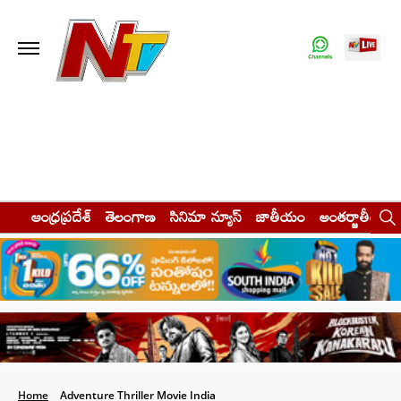
ఆంధ్రప్రదేశ్
తెలంగాణ
సినిమా న్యూస్
జాతీయం
అంతర్జాతీయం
Home
Adventure Thriller Movie India