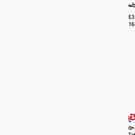
ఇషా
E3 
165
ట్
రూ.
Ta