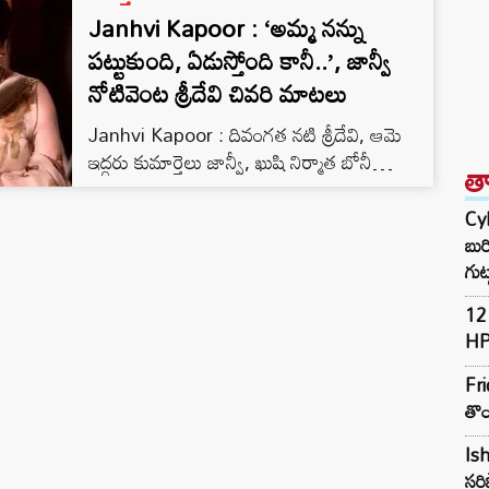
Janhvi Kapoor : ‘అమ్మ నన్ను
పట్టుకుంది, ఏడుస్తోంది కానీ..’, జాన్వీ
నోటివెంట శ్రీదేవి చివరి మాటలు
Janhvi Kapoor : దివంగత నటి శ్రీదేవి, ఆమె
ఇద్దరు కుమార్తెలు జాన్వీ, ఖుషి నిర్మాత బోనీ
త
కపూర్‌లకు రెండవ కుటుంబం ఉంది. బోనీ కపూర్
మొదటి భార్య మోనా శౌరీ కపూర్. వీరికి ఇద్దరు
Cyb
పిల్లలు. నటులు అర్జున్ కపూర్, అన్షులా కపూర్…
బుర
బోనీ కపూర్ .. శ్రీదేవి ని పెళ్లి చేసుకునేందుకు అర్జున్
గుట్
కపూర్‌ అంగీకరించలేదు.
12 
HP
Fri
తొం
Ish
సరి