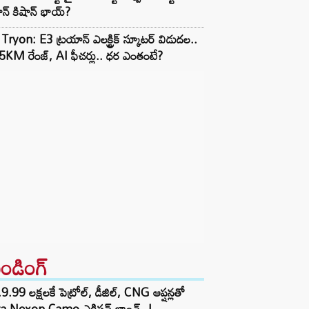
న్ కిషాన్ భాయ్‌?
Tryon: E3 ట్రయాన్ ఎలక్ట్రిక్ స్కూటర్ విడుదల..
KM రేంజ్, AI ఫీచర్లు.. ధర ఎంతంటే?
రెండింగ్‌
9.99 లక్షలకే పెట్రోల్, డీజిల్, CNG ఆప్షన్లతో
ta Nexon Camo ఎడిషన్ లాంచ్..!