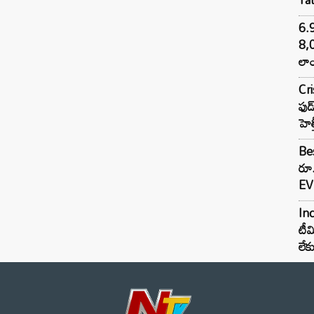
6.
8,
లాం
Cr
ఫుడ
హెల
Bes
రూ
EV 
Inc
టీమ
లే