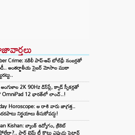
ాజావార్తలు
er Crime: నకిలీ పాప్-అప్ టోల్‌ఫ్రీ నంబర్లతో
ిడీ.. అంతర్జాతీయ సైబర్ మోసాల ముఠా
టురట్టు..
అంగుళాల 2K 90Hz డిస్‌ప్లే, క్వాడ్ స్పీకర్లతో
 OmniPad 12 భారత్‌లో లాంచ్..!
day Horoscope: ఆ రాశి వారు జాగ్రత్త..
దరపాటు నిర్ణయాలు తీసుకోవద్దు!
an Kishan: బ్యాంక్ ఉద్యోగం, క్రికెట్
పోలేదా?.. పార్ట్ టైమ్ టీ కొట్టు ఎప్పుడు పెట్టావ్