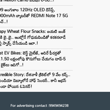
99 అంగుళాల 120Hz OLED డిస్‌ప్లే,
000mAh బ్యాటరీతో REDMI Note 17 5G
చ్..!
ispy Wheat Flour Snacks: బయటి జంక్
్‌కి బై..బై.. ఇంట్లోనే గోధుమపిండితో కరకరలాడే
్తీ స్నాక్స్ చేసేయండి ఇలా.!
t EV Bikes: బెస్ట్ మైలేజ్, అదిరే ఫీచర్లతో
.1.50 లక్షలలోపు కొనుగోలు చేయగల టాప్-5
బైక్‌లు ఇదిగో..!
redible Story: దేశవాళీ క్రికెట్‌లో 9 వేల రన్స్..
ిండియా డెబ్యూలోనే హాఫ్ సెంచరీ.. కానీ అడ్రస్
కుండా పోయిన ఓపెనర్!
For advertising contact :9949494238