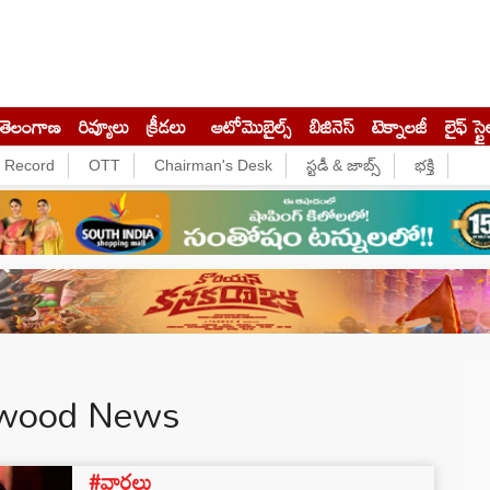
తెలంగాణ
రివ్యూలు
క్రీడలు
ఆటోమొబైల్స్
బిజినెస్‌
టెక్నాలజీ
లైఫ్ స్టై
e Record
OTT
Chairman's Desk
స్టడీ & జాబ్స్
భక్తి
lywood News
#వార్తలు