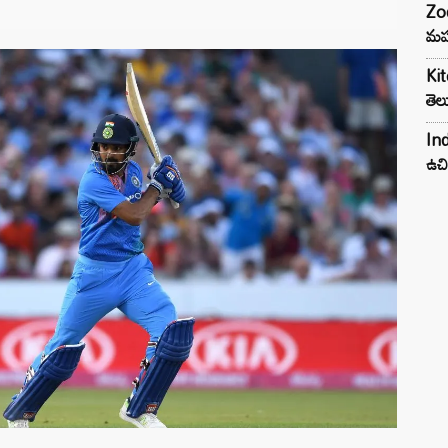
Zod
మహ
Kit
తెల
Ind
ఉచి