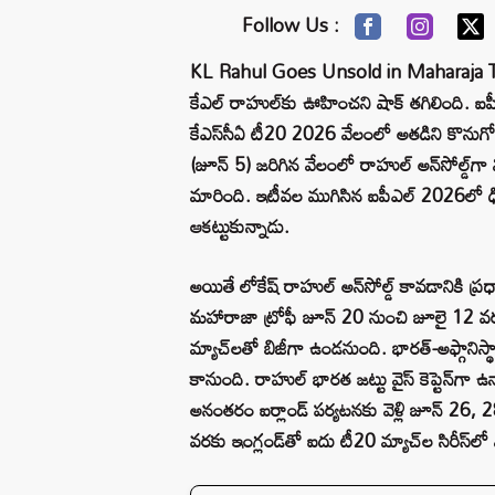
Follow Us :
KL Rahul Goes Unsold in Maharaja Trop
కేఎల్ రాహుల్‌కు ఊహించని షాక్ తగిలింది. ఐపీ
కేఎస్‌సీఏ టీ20 2026 వేలంలో అతడిని కొనుగో
(జూన్ 5) జరిగిన వేలంలో రాహుల్ అన్‌సోల్డ్‌గా మ
మారింది. ఇటీవల ముగిసిన ఐపీఎల్ 2026లో ఢిల్ల
ఆకట్టుకున్నాడు.
అయితే లోకేష్ రాహుల్ అన్‌సోల్డ్ కావడానికి ప
మహారాజా ట్రోఫీ జూన్ 20 నుంచి జూలై 12 
మ్యాచ్‌లతో బిజీగా ఉండనుంది. భారత్-అఫ్గానిస్
కానుంది. రాహుల్ భారత జట్టు వైస్ కెప్టెన్‌గా ఉ
అనంతరం ఐర్లాండ్ పర్యటనకు వెళ్లి జూన్ 26, 
వరకు ఇంగ్లండ్‌తో ఐదు టీ20 మ్యాచ్‌ల సిరీస్‌లో