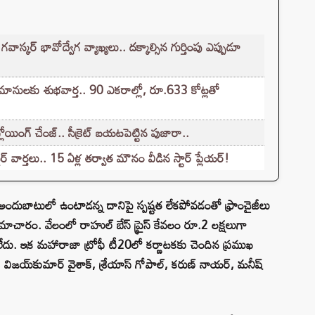
వాస్కర్ భావోద్వేగ వ్యాఖ్యలు.. దక్కాల్సిన గుర్తింపు ఎప్పుడూ
మానులకు శుభవార్త.. 90 ఎకరాల్లో, రూ.633 కోట్లతో
యింగ్ చేంజ్.. సీక్రెట్ బయటపెట్టిన పుజారా..
వార్తలు.. 15 ఏళ్ల తర్వాత మౌనం వీడిన స్టార్ ప్లేయర్!
 అందుబాటులో ఉంటాడన్న దానిపై స్పష్టత లేకపోవడంతో ఫ్రాంచైజీలు
ి సమాచారం. వేలంలో రాహుల్ బేస్ ప్రైస్ కేవలం రూ.2 లక్షలుగా
లేదు. ఇక మహారాజా ట్రోఫీ టీ20లో కర్ణాటకకు చెందిన ప్రముఖ
 విజయ్‌కుమార్ వైశాక్, శ్రేయాస్ గోపాల్, కరుణ్ నాయర్, మనీష్