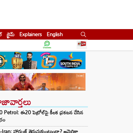
ల్
క్రైమ్
Explainers
English
ాజావార్తలు
 Petrol: ఈ20 పెట్రోల్‌పై కీలక ప్రకటన చేసిన
ద్రం
Iran: హార్ముజ్ తెరుచుకుంటుందా? అమెరికా