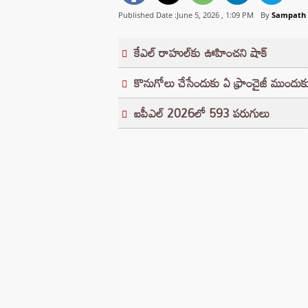
Published Date :June 5, 2026 ,
1:09 PM
By
Sampath
కేఎల్ రాహుల్‌కు ఊహించని షాక్
కొనుగోలు చేసేందుకు ఏ ఫ్రాంచైజీ ముందుక
ఐపీఎల్ 2026లో 593 పరుగులు