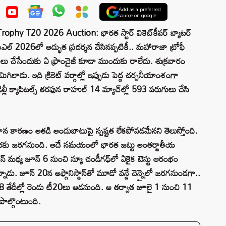
Add as a preferred
source on google
hy T20 2026 Auction: భారత స్టార్ వికెట్‌కీపర్ బ్యాటర్
ఎల్ 2026లో అద్భుత ప్రదర్శన చేసినప్పటికీ.. మహారాజా ట్రోఫీ
లు చేసేందుకు ఏ ఫ్రాంచైజీ కూడా ముందుకు రాలేదు. శుక్రవారం
ిగిలాడు. ఇది క్రికెట్ వర్గాల్లో ఇప్పుడు పెద్ద చర్చనీయాంశంగా
ీ క్యాపిటల్స్ తరఫున రాహుల్ 14 మ్యాచ్‌ల్లో 593 పరుగులు చేసి
్రధాన కారణం అతడి అందుబాటుపై స్పష్టత లేకపోవడమేనని తెలుస్తోంది.
వరకు జరగనుంది. అదే సమయంలో భారత జట్టు అంతర్జాతీయ
థాన్ మధ్య జూన్ 6 నుంచి న్యూ చండీగఢ్‌లో ఏకైక టెస్టు ఆరంభం
న్నాడు. జూన్ 20న అఫ్గానిస్థాన్‌తో మూడో వన్డే చెన్నైలో జరగనుండగా..
28 తేదీల్లో రెండు టీ20లు ఆడనుంది. ఆ తర్వాత జూలై 1 నుంచి 11
 పాల్గొంటుంది.