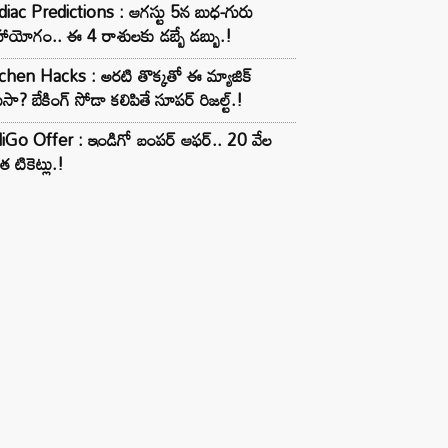
iac Predictions : ఆగస్టు 5న బుధ-గురు
ాయోగం.. ఈ 4 రాశులకు డబ్బే డబ్బు.!
chen Hacks : అరటి తొక్కతో ఈ మ్యాజిక్
ుసా? బేకింగ్ సోడా కలిపితే సూపర్ రిజల్ట్.!
iGo Offer : ఇండిగో బంపర్ ఆఫర్.. 20 వేల
త టికెట్లు.!