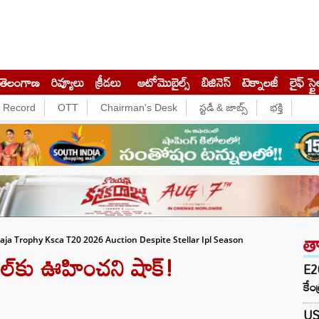
తెలంగాణ
రివ్యూలు
క్రీడలు
ఆటోమొబైల్స్
బిజినెస్‌
టెక్నాలజీ
లైఫ్ స్టై
e Record
OTT
Chairman's Desk
స్టడీ & జాబ్స్
భక్తి
త
ja Trophy Ksca T20 2026 Auction Despite Stellar Ipl Season
ల్‌కు ఊహించని షాక్!
E20
కేం
US-