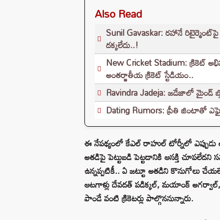
Also Read
Sunil Gavaskar: రహానే రిటైర్మెంట్‌పై గ
దక్కలేదు..!
New Cricket Stadium: క్రికెట్ అభి
అంతర్జాతీయ క్రికెట్ స్టేడియం..
Ravindra Jadeja: జడేజాలో మైండ్ బ్లో
Dating Rumors: ప్రీతి జింటాతో ఎఫైర్ 
ఈ నేపథ్యంలో కేఎల్ రాహుల్ టోర్నీలో ఎప్పుడు
అతడిపై పెట్టుబడి పెట్టడానికి ఆసక్తి చూపలేదన
ఉన్నప్పటికీ.. ఏ జట్టూ అతడిని కొనుగోలు చేయ
ఆటగాళ్లు దేవదత్ పడిక్కల్, మయాంక్ అగర్వాల్,
పాండే వంటి క్రికెటర్లు పాల్గొననున్నారు.