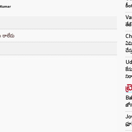
కీల
 Kumar
Va
తేజ
ు రాలేదు
Cha
ఏమి
చేస్
Udh
కేస
నిర
ట్
Ba
జోస
Jow
ఫ్ర