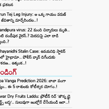
క ప్రకటన
run Tej Leg Injury: ఆ ఒక్క గాయం వరుణ్
్ జీవితాన్ని మార్చేసిందట..!
ndipura virus: 22 మంది చిన్నారులు మృతి..
టి చండీపుర వైరస్.? మెదడుపై ఎలా దాడి
తుంది.?
ayanidhi Stalin Case: ఉదయనిధి స్టాలిన్
ులో హైడ్రామా.. పోలీస్ వ్యాన్ దిగేందుకు
ాకరణ.. ఉత్కంఠ..!
రెండింగ్‌
ba Vanga Prediction 2026: బాబా వంగా
్యం.. ఈ 5 రాశులకు కోటీశ్వర యోగం.!
ar Dry Fruits Laddu: ప్రోటీన్ రిచ్ ‘జొన్న డ్రై
ూప్ట్స్ లడ్డు’.. సులువుగా ఇంట్లోనే చేసేయండి ఇలా..!