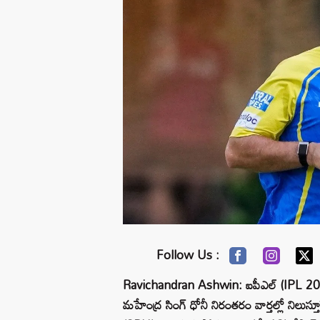
Follow Us :
Ravichandran Ashwin: ఐపీఎల్ (IPL 2026)
మహేంద్ర సింగ్ ధోనీ నిరంతరం వార్తల్లో నిలుస్తూ