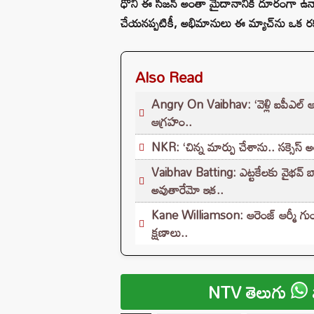
ధోనీ ఈ సీజన్ అంతా మైదానానికి దూరంగా ఉన్నా
చేయనప్పటికీ, అభిమానులు ఈ మ్యాచ్‌ను ఒక రకమైన
Also Read
Angry On Vaibhav: ‘వెళ్లి ఐపీఎల్ ఆడు
ఆగ్రహం..
NKR: ‘చిన్న మార్పు చేశాను.. సక్సెస్ అయ
Vaibhav Batting: ఎట్టకేలకు వైభవ్ బ్య
అవుతారేమో ఇక..
Kane Williamson: ఆరెంజ్ ఆర్మీ గుండెల
క్షణాలు..
NTV తెలుగు