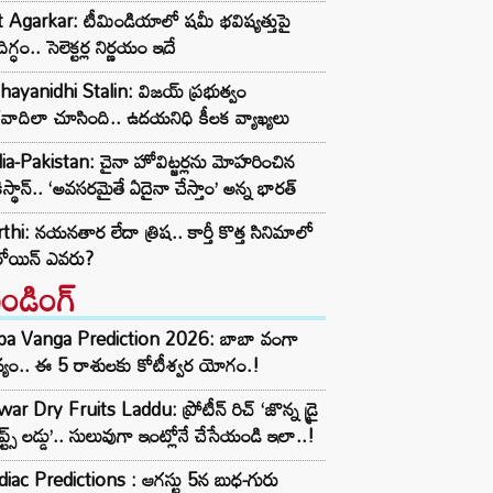
t Agarkar: టీమిండియాలో షమీ భవిష్యత్తుపై
ిగ్ధం.. సెలెక్టర్ల నిర్ణయం ఇదే
ayanidhi Stalin: విజయ్ ప్రభుత్వం
రవాదిలా చూసింది.. ఉదయనిధి కీలక వ్యాఖ్యలు
ia-Pakistan: చైనా హోవిట్జర్లను మోహరించిన
ిస్థాన్.. ‘అవసరమైతే ఏదైనా చేస్తాం’ అన్న భారత్
thi: నయనతార లేదా త్రిష.. కార్తీ కొత్త సినిమాలో
రోయిన్ ఎవరు?
రెండింగ్‌
ba Vanga Prediction 2026: బాబా వంగా
్యం.. ఈ 5 రాశులకు కోటీశ్వర యోగం.!
ar Dry Fruits Laddu: ప్రోటీన్ రిచ్ ‘జొన్న డ్రై
ూప్ట్స్ లడ్డు’.. సులువుగా ఇంట్లోనే చేసేయండి ఇలా..!
iac Predictions : ఆగస్టు 5న బుధ-గురు