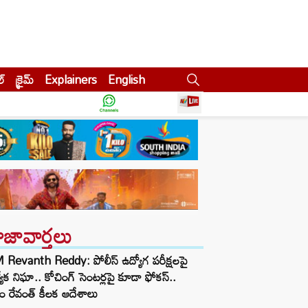
ల్
క్రైమ్
Explainers
English
ాజావార్తలు
Revanth Reddy: పోలీస్ ఉద్యోగ పరీక్షలపై
త్యేక నిఘా.. కోచింగ్ సెంటర్లపై కూడా ఫోకస్..
ం రేవంత్ కీలక ఆదేశాలు