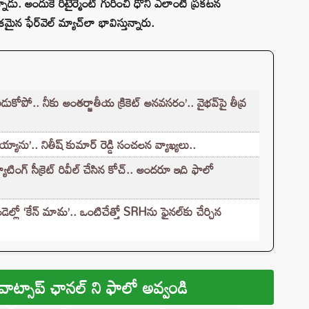
డు. అందుకే రిటైర్మెంట్ గురించి ధోనీ ఎలాంటి ప్రకటన
 ఫేర్‌వెల్ మ్యాచ్‌లా భావిస్తున్నారు.
కోపో.. నీకు అంతర్జాతీయ క్రికెట్ అనవసరం’.. వైభవ్‌పై తీవ్ర
్యాను’.. నితీష్ కుమార్ రెడ్డి సంచలన వ్యాఖ్యలు..
ాటింగ్ సీక్రెట్ రివీల్ చేసిన కోచ్.. అందరూ ఇది ఫాలో
్లో ‘కేన్‌ మామ’.. ఒంటిచేత్తో SRHను ఫైనల్‌కు చేర్చిన
వాట్సాప్ ఛానల్ ని ఫాలో అవ్వండి