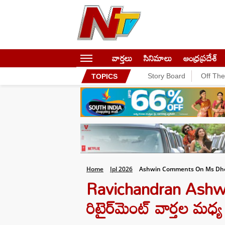
వార్తలు
సినిమాలు
ఆంధ్రప్రదేశ్
Story Board
Off Th
TOPICS
Home
Ipl 2026
Ashwin Comments On Ms Dhon
Ravichandran Ashwin:
రిటైర్‌మెంట్‌ వార్తల మధ్