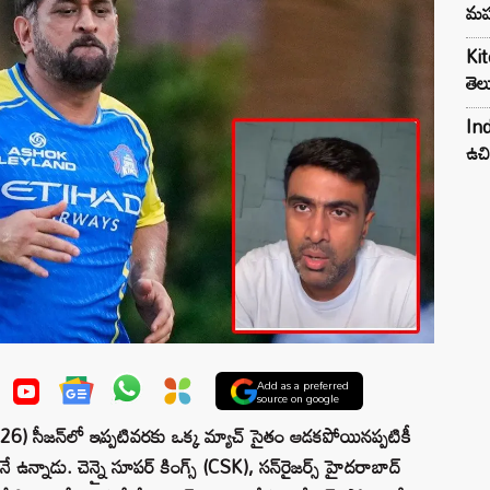
మహ
Kit
తెల
Ind
ఉచి
Add as a preferred
source on google
 సీజన్‌లో ఇప్పటివరకు ఒక్క మ్యాచ్ సైతం ఆడకపోయినప్పటికీ
నే ఉన్నాడు. చెన్నై సూపర్ కింగ్స్ (CSK), సన్‌రైజర్స్ హైదరాబాద్