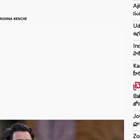
Aji
సంద
RISHNA KENCHE
Udh
ఉగ్
Ind
పాక
Kar
హీ
ట్
Ba
జోస
Jow
ఫ్ర
Zod