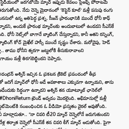
్టేడియంలో జరగబోయే మ్యాచ్ ఇప్పుడు కేవలం ప్లేఆఫ్స్ పోరాటమే
ుగుతోంది. నేడు చెన్నై మైదానంలో ‘కెప్టెన్ కూల్’ మళ్లీ పసుపు రంగు
నసులో ఉన్న అతిపెద్ద ప్రశ్న. సీజన్ ప్రారంభానికి ముందే ధోనీ కాఫ్
న్నాడని, అందుకే ప్రారంభ మ్యాచ్‌లకు అందుబాటులో ఉండడని సీఎస్‌కే
ంది. ధోనీ నెట్స్‌లో బాగానే బ్యాటింగ్ చేస్తున్నాడని, కానీ అతని రన్నింగ్,
్యాటింగ్ కోచ్ మైఖేల్ హస్సీ ముందే స్పష్టం చేశారు. మరోవైపు, హెడ్
డిస్తూ.. తాము ధోనీని త్వరగా జట్టులోకి తీసుకురావాలని
గాయం మళ్లీ తిరగబెట్టిందని చెప్పారు.
ద్రన్ అశ్విన్ ఇచ్చిన ఓ ప్రకటన క్రికెట్ ప్రపంచంలో తీవ్ర
‌తో జరిగే మ్యాచ్‌లో ధోనీ ఆడే అవకాశాలు ఎక్కువగా ఉన్నాయని, తాను
ేందుకు సిద్ధంగా ఉన్నాడని అశ్విన్ తన యూట్యూబ్ ఛానెల్‌లో
 #DhoniReturn ట్రెండ్ అవ్వడం మొదలైంది. అభిమానుల్లో మళ్లీ
ట్‌మెంట్‌కి సంబంధించిన ఓ వీడియో ప్రస్తుతం వైరల్ అవుతోంది.
ోనీ మాట్లాడుతూ.. “నా చివరి టీ20 మ్యాచ్ చెన్నైలోనే జరుగుతుందని
ేళ్ల తర్వాత చెన్నైలో సీఎస్‌కే తన చివరి లీగ్ మ్యాచ్ ఆడుతోంది. పైగా