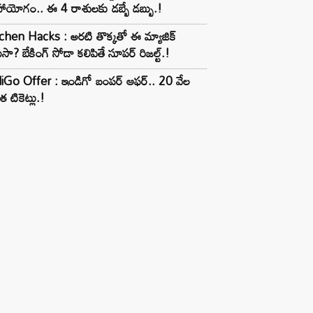
ాయోగం.. ఈ 4 రాశులకు డబ్బే డబ్బు.!
chen Hacks : అరటి తొక్కతో ఈ మ్యాజిక్
ుసా? బేకింగ్ సోడా కలిపితే సూపర్ రిజల్ట్.!
iGo Offer : ఇండిగో బంపర్ ఆఫర్.. 20 వేల
త టికెట్లు.!