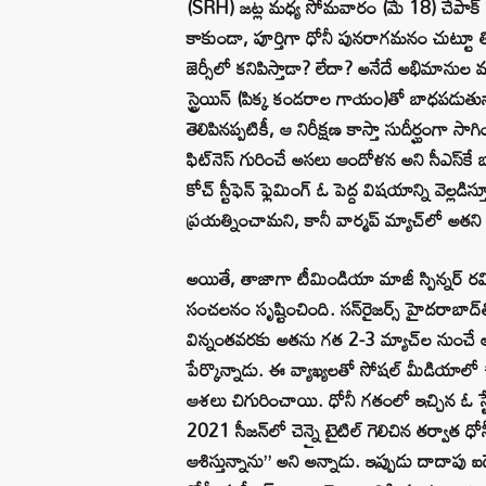
(SRH) జట్ల మధ్య సోమవారం (మే 18) చేపాక్ స
కాకుండా, పూర్తిగా ధోనీ పునరాగమనం చుట్టూ తిర
జెర్సీలో కనిపిస్తాడా? లేదా? అనేదే అభిమానుల మ
స్ట్రెయిన్ (పిక్క కండరాల గాయం)తో బాధపడుతు
తెలిపినప్పటికీ, ఆ నిరీక్షణ కాస్తా సుదీర్ఘంగా సాగి
ఫిట్‌నెస్ గురించే అసలు ఆందోళన అని సీఎస్‌కే బ
కోచ్ స్టీఫెన్ ఫ్లెమింగ్ ఓ పెద్ద విషయాన్ని వెల్ల
ప్రయత్నించామని, కానీ వార్మప్ మ్యాచ్‌లో అతని 
అయితే, తాజాగా టీమిండియా మాజీ స్పిన్నర్ రవిచం
సంచలనం సృష్టించింది. సన్‌రైజర్స్ హైదరాబాద్
విన్నంతవరకు అతను గత 2-3 మ్యాచ్‌ల నుంచే ఆడ
పేర్కొన్నాడు. ఈ వ్యాఖ్యలతో సోషల్ మీడియాలో
ఆశలు చిగురించాయి. ధోనీ గతంలో ఇచ్చిన ఓ స్టే
2021 సీజన్‌లో చెన్నై టైటిల్ గెలిచిన తర్వాత ధ
ఆశిస్తున్నాను” అని అన్నాడు. ఇప్పుడు దాదాపు ఐద