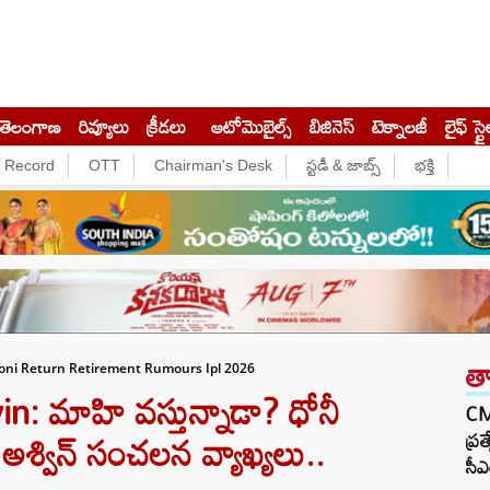
తెలంగాణ
రివ్యూలు
క్రీడలు
ఆటోమొబైల్స్
బిజినెస్‌
టెక్నాలజీ
లైఫ్ స్టై
e Record
OTT
Chairman's Desk
స్టడీ & జాబ్స్
భక్తి
త
i Return Retirement Rumours Ipl 2026
 మాహి వస్తున్నాడా? ధోనీ
CM 
య అశ్విన్ సంచలన వ్యాఖ్యలు..
ప్ర
సీఎ