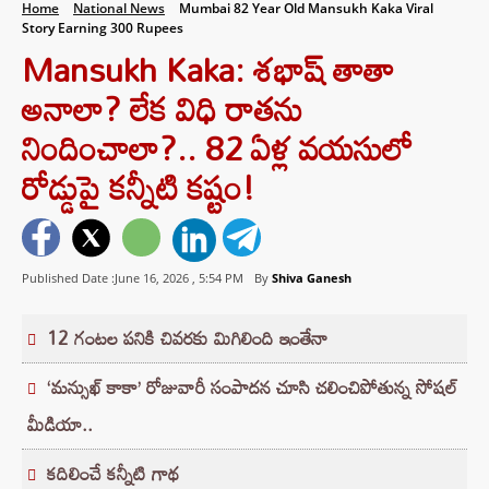
Home
National News
Mumbai 82 Year Old Mansukh Kaka Viral
Story Earning 300 Rupees
Mansukh Kaka: శభాష్ తాతా
అనాలా? లేక విధి రాతను
నిందించాలా?.. 82 ఏళ్ల వయసులో
రోడ్డుపై కన్నీటి కష్టం!
Published Date :June 16, 2026 ,
5:54 PM
By
Shiva Ganesh
12 గంటల పనికి చివరకు మిగిలింది ఇంతేనా
‘మన్సుఖ్ కాకా’ రోజువారీ సంపాదన చూసి చలించిపోతున్న సోషల్
మీడియా..
కదిలించే కన్నీటి గాథ