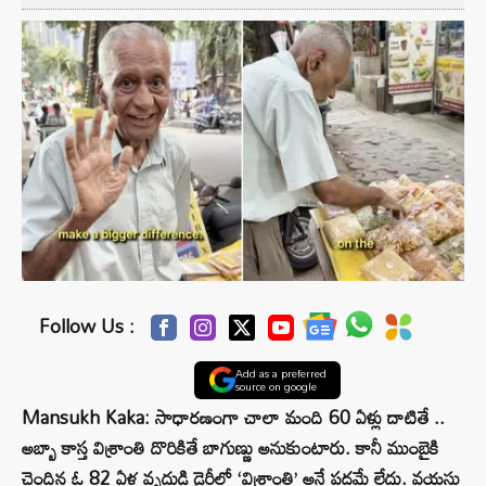
Follow Us :
Add as a preferred
source on google
Mansukh Kaka: సాధారణంగా చాలా మంది 60 ఏళ్లు దాటితే ..
అబ్బా కాస్త విశ్రాంతి దొరికితే బాగుణ్ణు అనుకుంటారు. కానీ ముంబైకి
చెందిన ఓ 82 ఏళ్ల వృద్ధుడి డైరీలో ‘విశ్రాంతి’ అనే పదమే లేదు. వయసు