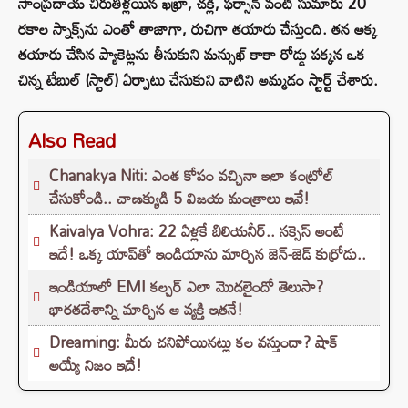
సాంప్రదాయ చిరుతిళ్లయిన ఖఖ్రా, చక్లీ, ఫర్సాన్ వంటి సుమారు 20
రకాల స్నాక్స్‌ను ఎంతో తాజాగా, రుచిగా తయారు చేస్తుంది. తన అక్క
తయారు చేసిన ప్యాకెట్లను తీసుకుని మన్సుఖ్ కాకా రోడ్డు పక్కన ఒక
చిన్న టేబుల్ (స్టాల్) ఏర్పాటు చేసుకుని వాటిని అమ్మడం స్టార్ట్ చేశారు.
Also Read
Chanakya Niti: ఎంత కోపం వచ్చినా ఇలా కంట్రోల్
చేసుకోండి.. చాణక్యుడి 5 విజయ మంత్రాలు ఇవే!
Kaivalya Vohra: 22 ఏళ్లకే బిలియనీర్.. సక్సెస్ అంటే
ఇదే! ఒక్క యాప్‌తో ఇండియాను మార్చిన జెన్-జెడ్ కుర్రోడు..
ఇండియాలో EMI కల్చర్ ఎలా మొదలైందో తెలుసా?
భారతదేశాన్ని మార్చిన ఆ వ్యక్తి ఇతనే!
Dreaming: మీరు చనిపోయినట్లు కల వస్తుందా? షాక్
అయ్యే నిజం ఇదే!