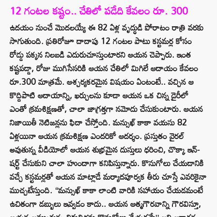
12 గంటల కష్టం.. చేతిలో పడేది కేవలం రూ. 300
ఉదయం నుంచే మొదలయ్యే ఈ 82 ఏళ్ల వృద్ధుడి పోరాటం రాత్రి వరకు
సాగుతుంది. ప్రతిరోజూ దాదాపు 12 గంటల పాటు కస్టమర్ల కోసం
రోడ్డు పక్కన నిలబడి ఎదురుచూస్తుంటారని ఆయన చెప్పారు. ఇంత
కష్టపడ్డా, రోజు ముగిసేసరికి ఆయన చేతిలో మిగిలే ఆదాయం కేవలం
రూ.300 మాత్రమే. ఆశ్చర్యకరమైన విషయం ఏంటంటే.. వచ్చిన ఆ
కొద్దిపాటి ఆదాయాన్ని, ఖర్చులను కూడా ఆయన ఒక చిన్న డైరీలో
ఎంతో క్రమశిక్షణతో, చాలా జాగ్రత్తగా నమోదు చేసుకుంటారు. ఆయన
నిజాయితీ నెటిజన్లను ఫిదా చేస్తోంది. మన్సుఖ్ కాకా వయసు 82
ఏళ్లయినా ఆయన క్రమశిక్షణ ఎందరికో ఆదర్శం. ప్రస్తుతం వైరల్
అవుతున్న వీడియోలో ఆయన శుభ్రమైన దుస్తులు ధరించి, చొక్కా ఇన్-
షర్ట్ చేసుకుని చాలా హుందాగా కనిపిస్తున్నారు. కొనుగోలు చేయడానికి
వచ్చే కస్టమర్లతో ఆయన మాట్లాడే మర్యాదపూర్వక తీరు చూస్తే ఎవరికైనా
ముచ్చటేస్తుంది. “మన్సుఖ్ కాకా లాంటి వారికి సహాయం చేయడమంటే
ఉచితంగా డబ్బులు ఇవ్వడం కాదు.. ఆయన ఆత్మగౌరవాన్ని గౌరవిస్తూ,