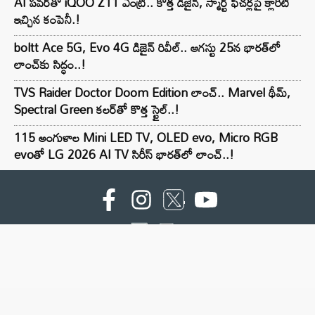
AI పవర్‌తో iQOO Z11 ఎంట్రీ.. కొత్త డిజైన్, స్మార్ట్ ఫీచర్లపై క్లారిటీ
ఇచ్చిన కంపెనీ.!
boltt Ace 5G, Evo 4G డిజైన్ రివీల్.. ఆగస్టు 25న భారత్‌లో
లాంచ్‌కు సిద్ధం..!
TVS Raider Doctor Doom Edition లాంచ్.. Marvel థీమ్,
Spectral Green కలర్‌తో కొత్త స్టైల్..!
115 అంగుళాల Mini LED TV, OLED evo, Micro RGB
evoతో LG 2026 AI TV సిరీస్ భారత్‌లో లాంచ్..!
For advertising contact :9949494238
Email: digital@ntvnetwork.com