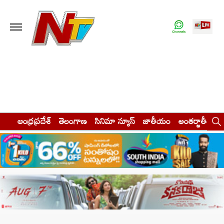
ఆంధ్రప్రదేశ్
తెలంగాణ
సినిమా న్యూస్
జాతీయం
అంతర్జాతీయం