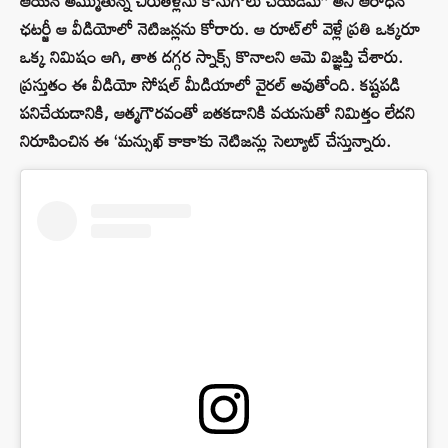
ఆయన అమ్ముతున్న చిరుతిళ్లను కొనుగోలు చేయడమే” అని ఆరాధన
ఛటర్జీ ఆ వీడియోలో నెటిజన్లను కోరారు. ఆ రూట్‌లో వెళ్లే ప్రతి ఒక్కరూ
ఒక్క నిమిషం ఆగి, తాత దగ్గర స్నాక్స్ కొనాలని ఆమె విజ్ఞప్తి చేశారు.
ప్రస్తుతం ఈ వీడియో సోషల్ మీడియాలో వైరల్ అవుతోంది. కష్టపడి
పనిచేయడానికి, ఆత్మగౌరవంతో బతకడానికి వయసుతో నిమిత్తం లేదని
నిరూపించిన ఈ ‘మన్సుఖ్ కాకా’కు నెటిజన్లు సెల్యూట్ చేస్తున్నారు.