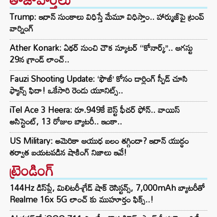
Trump: ఇరాన్ సుంకాలు విధిస్తే మేమూ విధిస్తాం.. హార్ముజ్‌పై ట్రంప్
వార్నింగ్
Ather Konark: ఏథర్ నుంచి చౌక స్కూటర్ ‘‘కోనార్క్’’.. ఆగస్టు
29న గ్రాండ్ లాంచ్..
Fauzi Shooting Update: ‘ఫౌజీ’ కోసం డార్లింగ్ స్పీడ్ చూసి
ఫ్యాన్స్ ఫిదా! ఒకేసారి రెండు యూనిట్స్..
iTel Ace 3 Heera: రూ.949కే బెస్ట్ ఫీచర్ ఫోన్.. వాయిస్
అసిస్టెంట్, 13 రోజుల బ్యాటరీ.. ఇంకా..
US Military: అమెరికా ఆయుధ బలం తగ్గిందా? ఇరాన్ యుద్ధం
తర్వాత బయటపడిన షాకింగ్ నిజాలు ఇవే!
ట్రెండింగ్‌
144Hz డిస్‌ప్లే, మిలిటరీ-గ్రేడ్ షాక్ రెసిస్టన్స్, 7,000mAh బ్యాటరీతో
Realme 16x 5G లాంచ్ కు ముహూర్తం ఫిక్స్..!