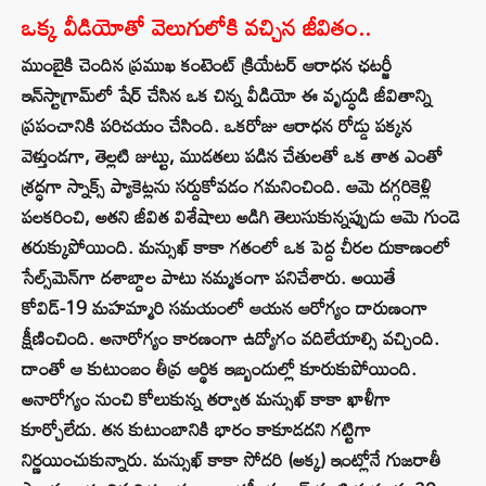
ఒక్క వీడియోతో వెలుగులోకి వచ్చిన జీవితం..
ముంబైకి చెందిన ప్రముఖ కంటెంట్ క్రియేటర్ ఆరాధన ఛటర్జీ
ఇన్‌స్టాగ్రామ్‌లో షేర్ చేసిన ఒక చిన్న వీడియో ఈ వృద్ధుడి జీవితాన్ని
ప్రపంచానికి పరిచయం చేసింది. ఒకరోజు ఆరాధన రోడ్డు పక్కన
వెళ్తుండగా, తెల్లటి జుట్టు, ముడతలు పడిన చేతులతో ఒక తాత ఎంతో
శ్రద్ధగా స్నాక్స్ ప్యాకెట్లను సర్దుకోవడం గమనించింది. ఆమె దగ్గరికెళ్లి
పలకరించి, అతని జీవిత విశేషాలు అడిగి తెలుసుకున్నప్పుడు ఆమె గుండె
తరుక్కుపోయింది. మన్సుఖ్ కాకా గతంలో ఒక పెద్ద చీరల దుకాణంలో
సేల్స్‌మెన్‌గా దశాబ్దాల పాటు నమ్మకంగా పనిచేశారు. అయితే
కోవిడ్-19 మహమ్మారి సమయంలో ఆయన ఆరోగ్యం దారుణంగా
క్షీణించింది. అనారోగ్యం కారణంగా ఉద్యోగం వదిలేయాల్సి వచ్చింది.
దాంతో ఆ కుటుంబం తీవ్ర ఆర్థిక ఇబ్బందుల్లో కూరుకుపోయింది.
అనారోగ్యం నుంచి కోలుకున్న తర్వాత మన్సుఖ్ కాకా ఖాళీగా
కూర్చోలేదు. తన కుటుంబానికి భారం కాకూడదని గట్టిగా
నిర్ణయించుకున్నారు. మన్సుఖ్ కాకా సోదరి (అక్క) ఇంట్లోనే గుజరాతీ