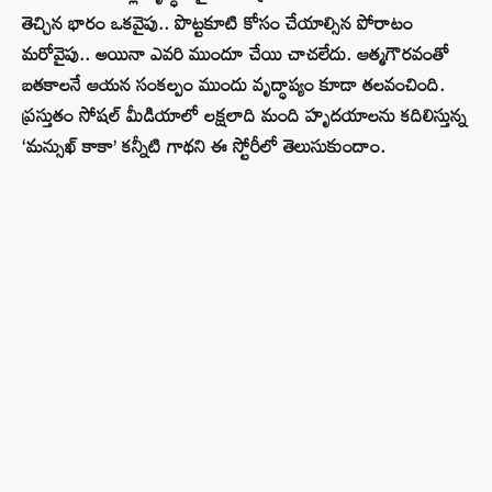
తెచ్చిన భారం ఒకవైపు.. పొట్టకూటి కోసం చేయాల్సిన పోరాటం
మరోవైపు.. అయినా ఎవరి ముందూ చేయి చాచలేదు. ఆత్మగౌరవంతో
బతకాలనే ఆయన సంకల్పం ముందు వృద్ధాప్యం కూడా తలవంచింది.
ప్రస్తుతం సోషల్ మీడియాలో లక్షలాది మంది హృదయాలను కదిలిస్తున్న
‘మన్సుఖ్ కాకా’ కన్నీటి గాథని ఈ స్టోరీలో తెలుసుకుందాం.