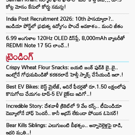
కోట్ల మోసం కేసులో కోర్టు సమన్లు!
India Post Recruitment 2026: 10th పాసయ్యారా?..
ఇండియా పోస్ట్‌లో ప్రభుత్వ ఉద్యోగం పొందే అవకాశం.. మంచి జీతం
6.99 అంగుళాల 120Hz OLED డిస్‌ప్లే, 8,000mAh బ్యాటరీతో
REDMI Note 17 5G లాంచ్..!
ట్రెండింగ్‌
Crispy Wheat Flour Snacks: బయటి జంక్ ఫుడ్‌కి బై..బై..
ఇంట్లోనే గోధుమపిండితో కరకరలాడే హెల్తీ స్నాక్స్ చేసేయండి ఇలా.!
Best EV Bikes: బెస్ట్ మైలేజ్, అదిరే ఫీచర్లతో రూ.1.50 లక్షలలోపు
కొనుగోలు చేయగల టాప్-5 EV బైక్‌లు ఇదిగో..!
Incredible Story: దేశవాళీ క్రికెట్‌లో 9 వేల రన్స్.. టీమిండియా
డెబ్యూలోనే హాఫ్ సెంచరీ.. కానీ అడ్రస్ లేకుండా పోయిన ఓపెనర్!
Bear Kills Siblings: ఎలుగుబంటి బీభత్సం.. అన్నాచెల్లెళ్లపై దాడి,
ఇద్దరి మృతి..!