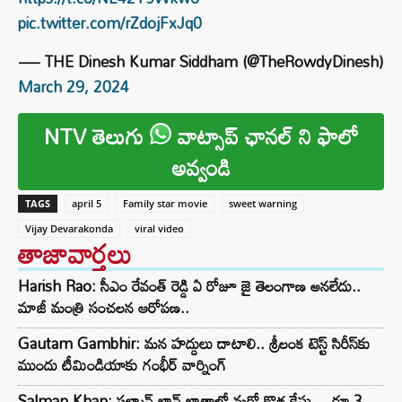
pic.twitter.com/rZdojFxJq0
— THE Dinesh Kumar Siddham (@TheRowdyDinesh)
March 29, 2024
NTV తెలుగు
వాట్సాప్ ఛానల్ ని ఫాలో
అవ్వండి
TAGS
april 5
Family star movie
sweet warning
Vijay Devarakonda
viral video
తాజావార్తలు
Harish Rao: సీఎం రేవంత్ రెడ్డి ఏ రోజూ జై తెలంగాణ అనలేదు..
మాజీ మంత్రి సంచలన ఆరోపణ..
Gautam Gambhir: మన హద్దులు దాటాలి.. శ్రీలంక టెస్ట్ సిరీస్‌కు
ముందు టీమిండియాకు గంభీర్ వార్నింగ్
Salman Khan: సల్మాన్ ఖాన్ ఖాతాలో మరో కొత్త కేసు… రూ.3