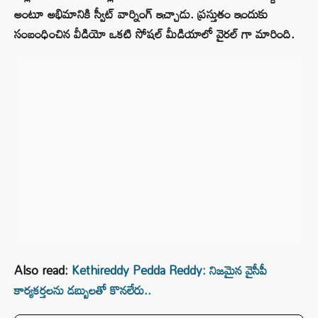
అంటూ అభిమానికి స్వీట్ వార్నింగ్ ఇచ్చాడు. ప్రస్తుతం ఇందుకు
సంబంధించిన వీడియో ఒకటి సోషల్ మీడియాలో వైరల్ గా మారింది.
Also read:
Kethireddy Pedda Reddy: నిజమైన వైసీపీ
కార్యకర్తలను డబ్బులతో కొనలేరు..