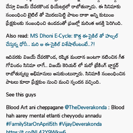
చేస్తూ విజయ్ దేవరకొండ థియేటర్లలో రాబోతున్నాడు. ఈ సినిమాకు
సంబంధించి టైటిల్ తో మొదలుపెట్టి పాటల దాకా అన్ని కుటుంబ
ప్రేక్షకులకు సంబంధించి ఉండడంతో ప్రజల్లో మరింత ఆసక్తి పెరిగింది.
Also read:
MS Dhoni E-Cycle: కొత్త ఈ-సైకిల్​ తో హల్చల్
చేస్తున్న ధోనీ.. మరి ఆ ఈ-సైకిల్ విశేషాలేంటంటే..?!
ఇదివరకు విజయ్ దేవరకొండ, రష్మిక మందాన జంటగా నటించిన గీత
గోవిందం సినిమా లాగే.. విజయ్ కెరియర్ లో మరో బ్రేకింగ్ బ్లాస్టర్
రాబోతున్నట్లు అభిమానులు అనుకుంటున్నారు. సినిమాకి సంబంధించిన
పాటలు కూడా ప్రేక్షకుల నుంచి మంచి స్పందన వచ్చింది.
See this guys
Blood Art ani cheppagane
@TheDeverakonda
: Blood
hah aarey mental etlanti cheyyodu annadu
#FamilyStarOnApril5th
#VijayDeverakonda
https://t.co/NL42Y9Wkw6