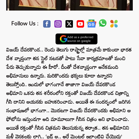
Follow Us :
Add as a preferred
source on google
విజయ్ దేవరకొండ.. రెండు తెలుగు రాష్ట్రాల్లో మాత్రమే కాకుండా భారత
దేశ వ్యాప్తంగా తన స్టైల్ నటనతో పాటు సేవా కార్యక్రమాలతో మంచి
పేరు తెచ్చుకున్నాడు ఈ హీరో. దీంతో దేశవ్యాప్తంగా అనేకమంది
అభిమానులు ఉన్నారు. మరికొందరు భక్తులు కూడా ఉన్నారని
తెలుస్తోంది. ఇందులో భాగంగానే తాజాగా విజయ్ దేవరకొండ
అభిమాని ఒకరు తన శరీరంలోని రక్తంతో విజయ్ దేవరకొండ చిత్రాన్ని
గీసి దానిని ఆయనకు బహుకరించాడు. అయితే ఈ సందర్భంలో జరిగిన
సంభాషణలో భాగంగా.. మొదటగా విజయ్ దేవరకొండకు అభిమాని ఆ
ఫోటోను ఇస్తుండగా అది మామూలుగా గీసిన చిత్రం అని భావించాడు.
అయితే రక్తంతో గీసిన చిత్రమని తెలుసుకున్న తర్వాత.. తన అభిమానిని
మళ్లీ వెనకలకు లాగి.. ‘బ్లడ్ ఆ.. అరే మెంటల్ ఇలాంటివి చేయొద్దు’