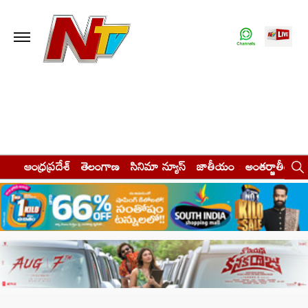
ఆంధ్రప్రదేశ్
తెలంగాణ
సినిమా న్యూస్
జాతీయం
అంతర్జాతీయం