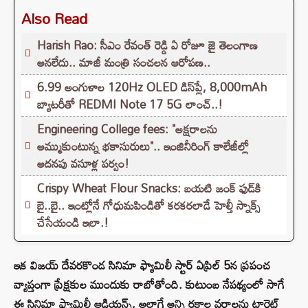
Also Read
Harish Rao: సీఎం రేవంత్ రెడ్డి ఏ రోజూ జై తెలంగాణ
అనలేదు.. మాజీ మంత్రి సంచలన ఆరోపణ..
6.99 అంగుళాల 120Hz OLED డిస్‌ప్లే, 8,000mAh
బ్యాటరీతో REDMI Note 17 5G లాంచ్..!
Engineering College fees: "అక్షరాలను
అమ్ముకుంటున్న భకాసురులు".. ఇంజినీరింగ్ కాలేజీల్లో
అదనపు వసూళ్ల పర్వం!
Crispy Wheat Flour Snacks: బయటి జంక్ ఫుడ్‌కి
బై..బై.. ఇంట్లోనే గోధుమపిండితో కరకరలాడే హెల్తీ స్నాక్స్
చేసేయండి ఇలా.!
ఇక విజయ్ దేవరకొండ సినిమా ఫ్యామిలీ స్టార్ ఏప్రిల్ 5న ప్రపంచ
వ్యాప్తంగా ప్రేక్షకుల ముందుకు రాబోతోంది. కుటుంబ నేపథ్యంలో సాగే
ఈ సినిమా ఫ్యామిలీ ఆడియన్స్, అలాగే అన్ని రకాల వర్గాలను టార్గెట్