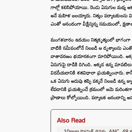
గాల్లో కలిసిపోయాయి. రెండు ఏనుగుల మధ్య అకస్మ
అనే మహిళ బలయ్యారు. నిత్యం పర్యాటకులను విశే
ఎంతో ఆనందంగా వీక్షిస్తున్న సమయంలో, క్ష
మంగళవారం ఉదయం నిత్యకృత్యంలో భాగంగా మావ
వాటికి సమీపంలోనే నిలబడి ఆ దృశ్యాలను ఎంతో
వాతావరణం భయానకంగా మారిపోయింది. అక్కడ ఉ
ఏనుగుపై దాడికి దిగింది. అక్కడ ఉన్న మావటిల
విడదీయడానికి శతవిధాలా ప్రయత్నించారు. కానీ
ఒక ఏనుగు అదుపు తప్పి పక్కనే నిలబడి ఉన్న జ్
లేవడానికి ప్రయత్నించే క్రమంలో ఆమె మరింతగా 
ప్రాణాలు కోల్పోయింది. పర్యాటక ఆనందాన్ని 
Also Read
10mm డైనమిక్ డ్రైవర్లు, ANC, 48