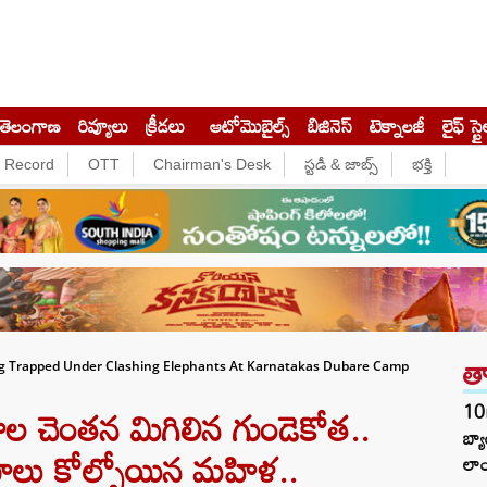
తెలంగాణ
రివ్యూలు
క్రీడలు
ఆటోమొబైల్స్
బిజినెస్‌
టెక్నాలజీ
లైఫ్ స్టై
e Record
OTT
Chairman's Desk
స్టడీ & జాబ్స్
భక్తి
త
ing Trapped Under Clashing Elephants At Karnatakas Dubare Camp
ల చెంతన మిగిలిన గుండెకోత..
10
బ్
ణాలు కోల్పోయిన మహిళ..
లాం