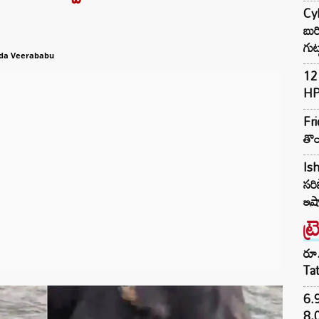
Cyb
బుర
గుట్
da Veerababu
12 
HP
Fri
తొం
Ish
సరి
ఇషా
ట్
రూ.
Ta
6.
8,