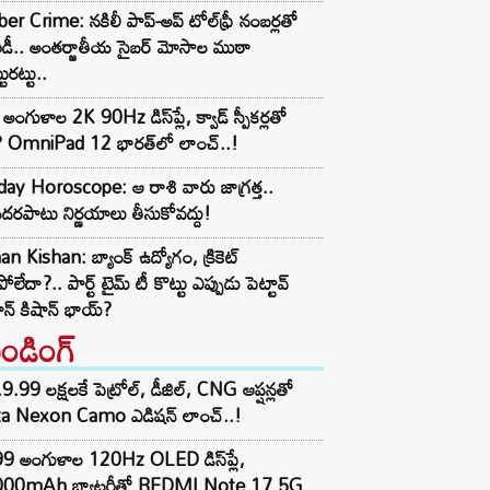
er Crime: నకిలీ పాప్-అప్ టోల్‌ఫ్రీ నంబర్లతో
ిడీ.. అంతర్జాతీయ సైబర్ మోసాల ముఠా
టురట్టు..
అంగుళాల 2K 90Hz డిస్‌ప్లే, క్వాడ్ స్పీకర్లతో
 OmniPad 12 భారత్‌లో లాంచ్..!
day Horoscope: ఆ రాశి వారు జాగ్రత్త..
దరపాటు నిర్ణయాలు తీసుకోవద్దు!
an Kishan: బ్యాంక్ ఉద్యోగం, క్రికెట్
పోలేదా?.. పార్ట్ టైమ్ టీ కొట్టు ఎప్పుడు పెట్టావ్
న్ కిషాన్ భాయ్‌?
రెండింగ్‌
9.99 లక్షలకే పెట్రోల్, డీజిల్, CNG ఆప్షన్లతో
ta Nexon Camo ఎడిషన్ లాంచ్..!
99 అంగుళాల 120Hz OLED డిస్‌ప్లే,
000mAh బ్యాటరీతో REDMI Note 17 5G