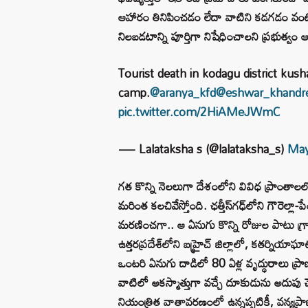
ఆహారం తినిపించడం లేదా వాటిని కడగడం వం
నిలబడటాన్ని పూర్తిగా నిషేధించాలని ప్రభుత్వం ఆ
Tourist death in kodagu district kus
camp.
@aranya_kfd
@eshwar_khandr
pic.twitter.com/2HiAMeJWmC
— Lalataksha s (@lalataksha_s)
May
గత కొన్ని నెలలుగా దేశంలోని వివిధ ప్రాం
మరింత కలచివేస్తోంది. ఛత్తీస్‌గఢ్‌లోని గౌరెల్లా
మరణించగా.. ఆ ఏనుగు కొన్ని రోజుల పాటు గ్ర
ఉత్తరప్రదేశ్‌లోని బహ్రైచ్ జిల్లాలో, కతర్న
ఒంటరి ఏనుగు దాడిలో 80 ఏళ్ల వృద్ధురాలు ప్ర
వాటిలో అకస్మాత్తుగా వచ్చే దూకుడును అదుపు 
నియంత్రిత వాతావరణంలో ఉన్నప్పటికీ, వన్యప్రా