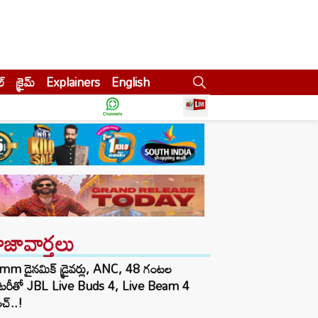
ల్
క్రైమ్
Explainers
English
ాజావార్తలు
mm డైనమిక్ డ్రైవర్లు, ANC, 48 గంటల
యాటరీతో JBL Live Buds 4, Live Beam 4
చ్..!