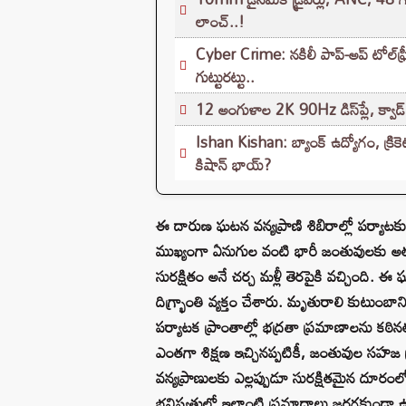
లాంచ్..!
Cyber Crime: నకిలీ పాప్-అప్ టోల్‌ఫ
గుట్టురట్టు..
12 అంగుళాల 2K 90Hz డిస్‌ప్లే, క్వా
Ishan Kishan: బ్యాంక్ ఉద్యోగం, క్రికెట్
కిషాన్ భాయ్‌?
ఈ దారుణ ఘటన వన్యప్రాణి శిబిరాల్లో పర్యాటకుల
ముఖ్యంగా ఏనుగుల వంటి భారీ జంతువులకు 
సురక్షితం అనే చర్చ మళ్లీ తెరపైకి వచ్చింది. 
దిగ్భ్రాంతి వ్యక్తం చేశారు. మృతురాలి కుటుం
పర్యాటక ప్రాంతాల్లో భద్రతా ప్రమాణాలను క
ఎంతగా శిక్షణ ఇచ్చినప్పటికీ, జంతువుల సహజ ప
వన్యప్రాణులకు ఎల్లప్పుడూ సురక్షితమైన దూరం
భవిష్యత్తులో ఇలాంటి ప్రమాదాలు జరగకుండా