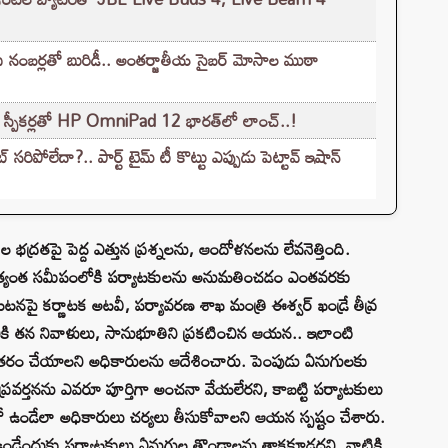
్రీ నంబర్లతో బురిడీ.. అంతర్జాతీయ సైబర్ మోసాల ముఠా
డ్ స్పీకర్లతో HP OmniPad 12 భారత్‌లో లాంచ్..!
 సరిపోలేదా?.. పార్ట్ టైమ్ టీ కొట్టు ఎప్పుడు పెట్టావ్ ఇషాన్
 భద్రతపై పెద్ద ఎత్తున ప్రశ్నలను, ఆందోళనలను లేవనెత్తింది.
అత్యంత సమీపంలోకి పర్యాటకులను అనుమతించడం ఎంతవరకు
ఈ ఘటనపై కర్ణాటక అటవీ, పర్యావరణ శాఖ మంత్రి ఈశ్వర్ ఖండ్రే తీవ్ర
బానికి తన నివాళులు, సానుభూతిని ప్రకటించిన ఆయన.. ఇలాంటి
ఠినతరం చేయాలని అధికారులను ఆదేశించారు. పెంపుడు ఏనుగులకు
్రవర్తనను ఎవరూ పూర్తిగా అంచనా వేయలేరని, కాబట్టి పర్యాటకులు
లో ఉండేలా అధికారులు చర్యలు తీసుకోవాలని ఆయన స్పష్టం చేశారు.
 ఉండేందుకు పర్యాటకులు ఏనుగుల తొండాలను తాకకూడదని, వాటికి