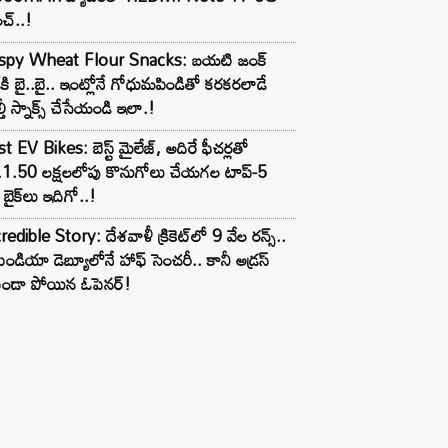
చ్..!
ispy Wheat Flour Snacks: బయటి జంక్
్‌కి బై..బై.. ఇంట్లోనే గోధుమపిండితో కరకరలాడే
్తీ స్నాక్స్ చేసేయండి ఇలా.!
t EV Bikes: బెస్ట్ మైలేజ్, అదిరే ఫీచర్లతో
.1.50 లక్షలలోపు కొనుగోలు చేయగల టాప్-5
బైక్‌లు ఇదిగో..!
redible Story: దేశవాళీ క్రికెట్‌లో 9 వేల రన్స్..
ిండియా డెబ్యూలోనే హాఫ్ సెంచరీ.. కానీ అడ్రస్
కుండా పోయిన ఓపెనర్!