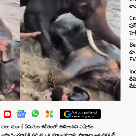
లాం
Cr
ఫుడ
హెల
Bes
రూ
EV 
Inc
టీమ
లే
Add as a preferred
source on google
ు జిల్లా దుబారే ఏనుగుల శిబిరంలో ఊహించని విషాదం
స్వాదించడానికి వచ్చిన ఒక పర్యాటకురాలి ప్రాణాలు అక్కడికక్కడే