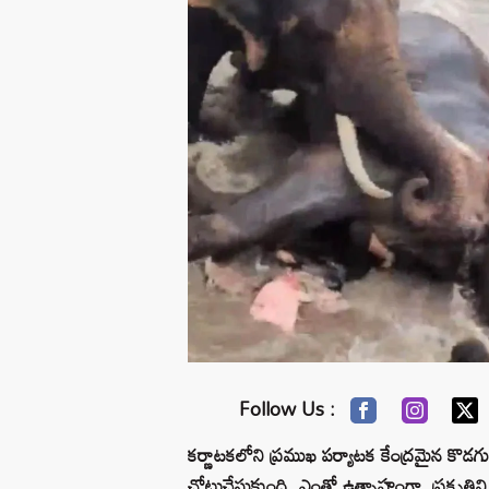
Follow Us :
కర్ణాటకలోని ప్రముఖ పర్యాటక కేంద్రమైన కొడగ
చోటుచేసుకుంది. ఎంతో ఉత్సాహంగా, ప్రకృతిని ఆ