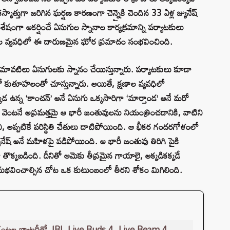
ాత్తుగా జరిగిన ఘర్షణ కారణంగా చెన్నైకి చెందిన 33 ఏళ్ల జ్యునేష్
షంగా ఆకర్షించే ఏనుగుల స్నానాల కార్యక్రమాన్ని పర్యాటకులు
ణాల వ్యవధిలో ఈ దారుణమైన ఘోర ప్రమాదం సంభవించింది.
టిలు ఏనుగులకు స్నానం చేయిస్తున్నారు. పర్యాటకులు కూడా
 కుతూహలంతో చూస్తున్నారు. అయితే, క్షణాల వ్యవధిలో
న్న ‘కాంచన్’ అనే ఏనుగు ఒక్కసారిగా ‘మార్తాండ’ అనే మరో
ు వెంటనే అప్రమత్తమై ఆ భారీ జంతువులను నియంత్రించడానికి, వాటిని
, అప్పటికే పరిస్థితి చేతులు దాటిపోయింది. ఆ భీకర గందరగోళంలో
యునేష్ అనే మహిళపై పడిపోయింది. ఆ భారీ జంతువు తిరిగి పైకి
తొక్కబడింది. దీనితో ఆమెకు తీవ్రమైన గాయాలై, అక్కడికక్కడే
అనుభవించాల్సిన చోట ఒక కుటుంబంలో తీరని శోకం మిగిలింది.
 గంటల బ్యాటరీతో JBL Live Buds 4, Live Beam 4