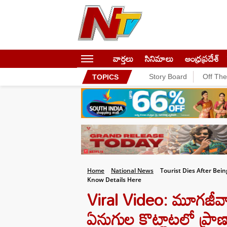
వార్తలు
సినిమాలు
ఆంధ్రప్రదేశ్
Story Board
Off Th
TOPICS
Home
National News
Tourist Dies After Be
Know Details Here
Viral Video: మూగజీవా
ఏనుగుల కొట్లాటలో ప్రా