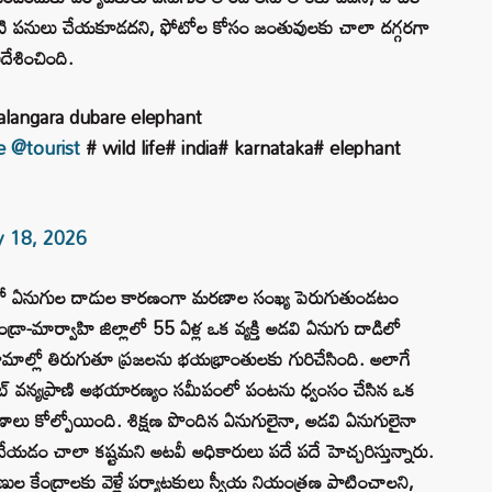
టి పనులు చేయకూడదని, ఫోటోల కోసం జంతువులకు చాలా దగ్గరగా
దేశించింది.
halangara dubare elephant
e
@tourist
# wild life# india# karnataka# elephant
 18, 2026
తాలలో ఏనుగుల దాడుల కారణంగా మరణాల సంఖ్య పెరుగుతుండటం
-పేండ్రా-మార్వాహి జిల్లాలో 55 ఏళ్ల ఒక వ్యక్తి అడవి ఏనుగు దాడిలో
ామాల్లో తిరుగుతూ ప్రజలను భయభ్రాంతులకు గురిచేసింది. అలాగే
ియాఘాట్ వన్యప్రాణి అభయారణ్యం సమీపంలో పంటను ధ్వంసం చేసిన ఒక
ాణాలు కోల్పోయింది. శిక్షణ పొందిన ఏనుగులైనా, అడవి ఏనుగులైనా
చేయడం చాలా కష్టమని అటవీ అధికారులు పదే పదే హెచ్చరిస్తున్నారు.
ణుల కేంద్రాలకు వెళ్లే పర్యాటకులు స్వీయ నియంత్రణ పాటించాలని,