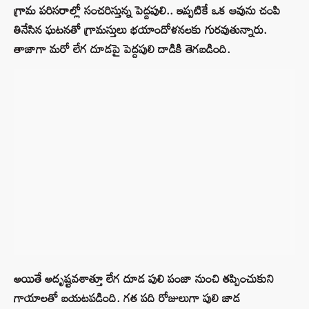
గ్రామ పరిసరాల్లో సంచరిస్తున్న పెద్దపులి.. ఇప్పటికే ఒక ఆవును చంపి
తినేసిన ఘటనతో గ్రామస్తులు భయాందోళనలకు గురవుతున్నారు.
తాజాగా మరో లేగ దూడపై పెద్దపులి దాడికి తెగబడింది.
అయితే అదృష్టవశాత్తూ లేగ దూడ పులి పంజా నుంచి తప్పించుకుని
గాయాలతో బయటపడింది. గత పది రోజులుగా పులి జాడ