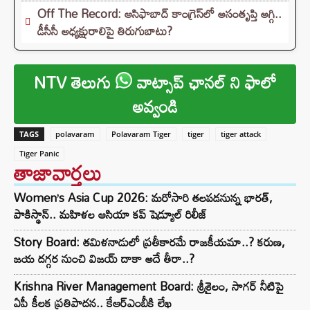
Off The Record: ఆసిఫాబాద్ కాంగ్రెస్‌లో అసంతృప్తి అగ్గి..
డీసీసీ అధ్యక్షురాలిపై తిరుగుబాటు?
NTV తెలుగు
వాట్సాప్ ఛానల్ ని ఫాలో
అవ్వండి
TAGS
polavaram
Polavaram Tiger
tiger
tiger attack
Tiger Panic
తాజావార్తలు
Women’s Asia Cup 2026: మరోసారి తలపడనున్న భారత్,
పాకిస్థాన్.. మహిళల ఆసియా కప్ షెడ్యూల్ రిలీజ్
Story Board: తమిళనాడులో ప్రతీకారమే రాజకీయమా..? కరుణ,
జయ దగ్గర నుంచి విజయ్ దాకా అదే తీరా..?
Krishna River Management Board: శ్రీశైలం, సాగర్ నీటిపై
ఏపీ కీలక ప్రతిపాదన.. కేఆర్ఎంబీకి లేఖ