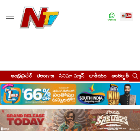
ఆంధ్రప్రదేశ్
తెలంగాణ
సినిమా న్యూస్
జాతీయం
అంతర్జాతీయం