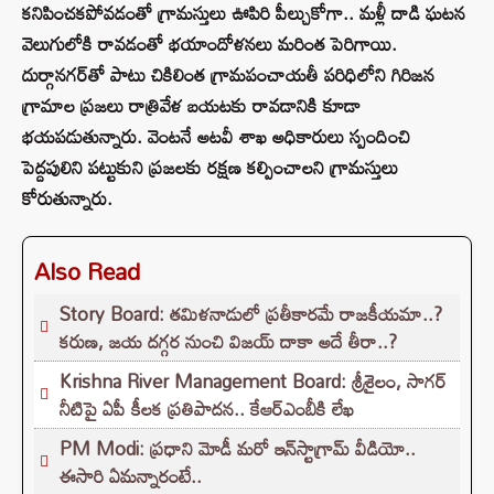
కనిపించకపోవడంతో గ్రామస్తులు ఊపిరి పీల్చుకోగా.. మళ్లీ దాడి ఘటన
వెలుగులోకి రావడంతో భయాందోళనలు మరింత పెరిగాయి.
దుర్గానగర్‌తో పాటు చికిలింత గ్రామపంచాయతీ పరిధిలోని గిరిజన
గ్రామాల ప్రజలు రాత్రివేళ బయటకు రావడానికి కూడా
భయపడుతున్నారు. వెంటనే అటవీ శాఖ అధికారులు స్పందించి
పెద్దపులిని పట్టుకుని ప్రజలకు రక్షణ కల్పించాలని గ్రామస్తులు
కోరుతున్నారు.
Also Read
Story Board: తమిళనాడులో ప్రతీకారమే రాజకీయమా..?
కరుణ, జయ దగ్గర నుంచి విజయ్ దాకా అదే తీరా..?
Krishna River Management Board: శ్రీశైలం, సాగర్
నీటిపై ఏపీ కీలక ప్రతిపాదన.. కేఆర్ఎంబీకి లేఖ
PM Modi: ప్రధాని మోడీ మరో ఇన్‌స్టాగ్రామ్ వీడియో..
ఈసారి ఏమన్నారంటే..