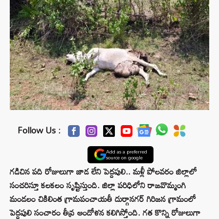
Follow Us :
Add as a preferred
source on google
గడిచిన పది రోజులుగా జాడ లేని పెద్దపులి.. మళ్లీ పోలవరం జిల్లాలో
సంచరిస్తూ కలకలం సృష్టిస్తుంది. జిల్లా పరిధిలోని రాజవొమ్మంగి
మండలం చికిలింత గ్రామపంచాయతీ దుర్గానగర్ గిరిజన గ్రామంలో
పెద్దపులి సంచారం తీవ్ర ఆందోళన కలిగిస్తోంది. గత కొన్ని రోజులుగా