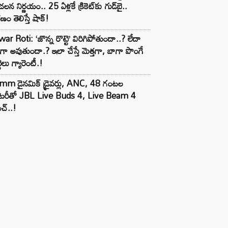
లన నిర్ణయం.. 25 ఏళ్లకే క్రికెట్‌కు గుడ్‌బై..
ణం తెలిస్తే షాక్!
ar Roti: ‘జొన్న రొట్టె’ విరిగిపోతుందా..? లేదా
టిగా అవుతుందా.? ఇలా చేస్తే మెత్తగా, బాగా పొంగే
టెలు గ్యారెంటీ.!
mm డైనమిక్ డ్రైవర్లు, ANC, 48 గంటల
యాటరీతో JBL Live Buds 4, Live Beam 4
చ్..!