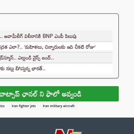
 అవామీలీగ్‌ విలీనానికి BNP ఎంపీ పిలుపు
రత ఎలా?.. ‘మహిళలు, చిన్నారులకు ఇది చీకటి రోజు’
యూస్.. ఎల్లుండి వైన్స్ బంద్..
 నట్లు బిగిస్తున్న భారత్..
వాట్సాప్ ఛానల్ ని ఫాలో అవ్వండి
tics
Iran fighter jets
Iran military aircraft