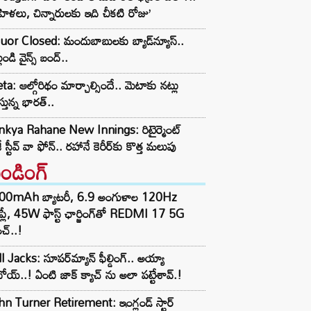
ిళలు, చిన్నారులకు ఇది చీకటి రోజు’
uor Closed: మందుబాబులకు బ్యాడ్‌న్యూస్..
లుండి వైన్స్ బంద్..
a: ఆల్గోరిథం మార్చాల్సిందే.. మెటాకు నట్లు
స్తున్న భారత్..
inkya Rahane New Innings: రిటైర్మెంట్
ే స్టీవ్ వా ఫోన్.. రహానే కెరీర్‌కు కొత్త మలుపు
రెండింగ్‌
00mAh బ్యాటరీ, 6.9 అంగుళాల 120Hz
్‌ప్లే, 45W ఫాస్ట్ ఛార్జింగ్‌తో REDMI 17 5G
చ్..!
l Jacks: సూపర్‌మ్యాన్ ఫీల్డింగ్.. అయ్యా
ోయ్..! ఏంటి జాక్ క్యాచ్ ను అలా పట్టేశావ్.!
n Turner Retirement: ఇంగ్లండ్ స్టార్