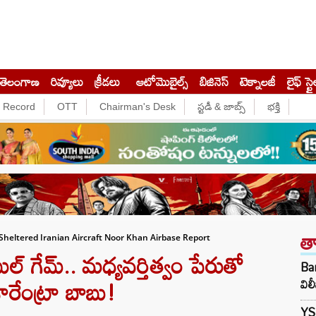
తెలంగాణ
రివ్యూలు
క్రీడలు
ఆటోమొబైల్స్
బిజినెస్‌
టెక్నాలజీ
లైఫ్ స్టై
e Record
OTT
Chairman's Desk
స్టడీ & జాబ్స్
భక్తి
త
 Sheltered Iranian Aircraft Noor Khan Airbase Report
ుల్ గేమ్.. మధ్యవర్తిత్వం పేరుతో
Ban
ారేంట్రా బాబు!
విల
YS