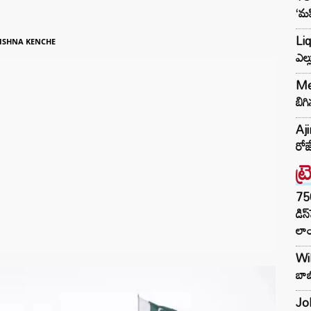
‘మహ
Liq
ISHNA KENCHE
ఎల్
Met
బిగి
Aj
రోజ
ట్
75
డిస
లాం
Wil
బాబ
Joh