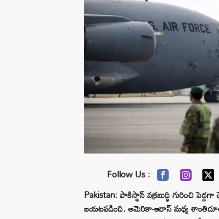
Follow Us :
Pakistan: పాకిస్థాన్ వక్రబుద్ధి గురించి పెద
బయటపడింది. అమెరికా-ఇరాన్ మధ్య శాంతిదూతగా