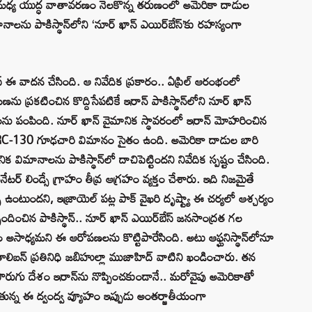
య యుద్ధ వాతావరణం నెలకొన్న తరుణంలో అమెరికా దాడుల
ాలను పాకిస్థాన్‌లోని ‘నూర్ ఖాన్ ఎయిర్‌బేస్’కు రహస్యంగా
్ ఈ వాదన చేసింది. ఆ నివేదిక ప్రకారం.. ఏప్రిల్ ఆరంభంలో
మణను ప్రకటించిన కొద్దిసేపటికే ఇరాన్ పాకిస్థాన్‌లోని నూర్ ఖాన్
ాలను పంపింది. నూర్ ఖాన్ వైమానిక స్థావరంలో ఇరాన్ మోహరించిన
 RC-130 గూఢచారి విమానం సైతం ఉంది. అమెరికా దాడుల బారి
క విమానాలను పాకిస్థాన్‌లో దాచిపెట్టిందని నివేదిక స్పష్టం చేసింది.
నేటర్ లిండ్సే గ్రాహం తీవ్ర ఆగ్రహం వ్యక్తం చేశారు. ఇది నిజమైతే
్సి ఉంటుందని, ఇజ్రాయెల్ పట్ల పాక్ వైఖరి దృష్ట్యా ఈ చర్యలో ఆశ్చర్యం
పందించిన పాకిస్థాన్.. నూర్ ఖాన్ ఎయిర్‌బేస్ జనసాంద్రత గల
సాధ్యమని ఈ ఆరోపణలను కొట్టిపారేసింది. అటు ఆఫ్ఘనిస్థాన్‌లోనూ
ాలిబన్ ప్రతినిధి జబిహుల్లా ముజాహిద్ వాటిని ఖండించారు. తన
గు దేశం ఇరాన్‌ను నొప్పించకుండానే.. మరోవైపు అమెరికాతో
తున్న ఈ ద్వంద్వ వ్యూహం ఇప్పుడు అంతర్జాతీయంగా