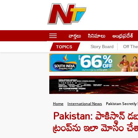
వార్తలు
సినిమాలు
ఆంధ్రప్రదేశ్
Story Board
Off Th
TOPICS
Home
International News
Pakistan Secretly
Pakistan: పాకిస్థాన్ డబ
ట్రంప్‌ను ఇలా మోసం చేశ