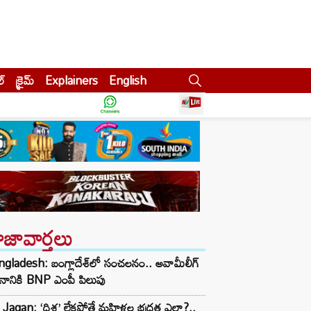
ల్
క్రైమ్
Explainers
English
ాజావార్తలు
gladesh: బంగ్లాదేశ్‌లో సంచలనం.. అవామీలీగ్‌
ీనానికి BNP ఎంపీ పిలుపు
 Jagan: ‘దిశ’ లేకపోతే మహిళల భద్రత ఎలా?..