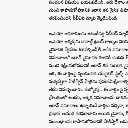
సంచలన విషయం బయటపడింది. ఇరు దేశాల మధ్
నుంచి కాపాడుకోవడానికి ఇరాన్ తన సైనిక విమాన
తరలించిందని సీబీఎస్ న్యూస్ వెల్లడించింది.
అమెరికా అధికారులను ఉటంకిస్తూ సీబీఎస్ న్యూస
అమెరికా అధ్యక్షుడు డొనాల్డ్ ట్రంప్ కాల్పుల విర
వైమానిక స్థావరం (రావల్పిండి)కి అనేక విమాన
విమానాలలో ఇరాన్ వైమానిక దళానికి చెందిన
నుంచి రక్షించుకోవడానికి ఇరాన్ తన మిగిలిన సైని
ఇక, ఈ వార్తలపై స్పందించిన యునైటెడ్ స్టేట్స్ సె
మధ్యవర్తిగా పాకిస్థాన్ పాత్రను పునఃసమీక్షించాల
లేదని విమర్శించారు. మరోవైపు.. ఈ వార్తలపై స్
ప్రాంతంలో ఉందని, అక్కడ విమానాలను దాచడం అ
ఇరాన్ విమానాలు ఉన్నాయనే వార్తలు వచ్చినా, త
ప్రధాన ఆయుధ సరఫరాదారు అయిన చైనాను, పొరు
సంబంధాలను కాపాడుకోవడానికి పాకిస్థాన్ ఆడు