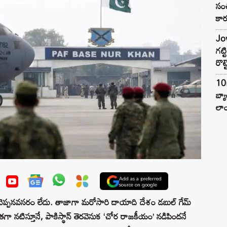
సంచ
కార
Jow
గట్
రొట్
10
బ్
లాం
Add as a preferred
source on google
్దగా చెప్పనవసరం లేదు. తాజాగా మరోసారి దాయాది దేశం డబుల్ గేమ్
 నటిస్తూనే, పాకిస్థాన్ తెరవెనుక ‘చోర రాజకీయం’ నడిపిందనే