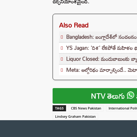
చర్చనీయాంశమైంది.
Also Read
Bangladesh: బంగ్లాదేశ్‌లో సంచలనం..
YS Jagan: 'దిశ' లేకపోతే మహిళల భద్
Liquor Closed: మందుబాబులకు బ్యాడ్‌న్
Meta: ఆల్గోరిథం మార్చాల్సిందే.. మెటాకు
NTV తెలుగు
TAGS
CBS News Pakistan
International Poli
Lindsey Graham Pakistan