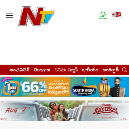
ఆంధ్రప్రదేశ్
తెలంగాణ
సినిమా న్యూస్
జాతీయం
అంతర్జాతీయం