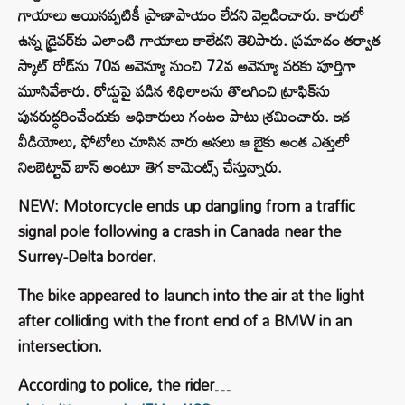
గాయాలు అయినప్పటికీ ప్రాణాపాయం లేదని వెల్లడించారు. కారులో
ఉన్న డ్రైవర్‌కు ఎలాంటి గాయాలు కాలేదని తెలిపారు. ప్రమాదం తర్వాత
స్కాట్ రోడ్‌ను 70వ అవెన్యూ నుంచి 72వ అవెన్యూ వరకు పూర్తిగా
మూసివేశారు. రోడ్డుపై పడిన శిథిలాలను తొలగించి ట్రాఫిక్‌ను
పునరుద్ధరించేందుకు అధికారులు గంటల పాటు శ్రమించారు. ఇక
వీడియోలు, ఫోటోలు చూసిన వారు అసలు ఆ బైకు అంత ఎత్తులో
నిలబెట్టావ్ బాస్ అంటూ తెగ కామెంట్స్ చేస్తున్నారు.
NEW: Motorcycle ends up dangling from a traffic
signal pole following a crash in Canada near the
Surrey-Delta border.
The bike appeared to launch into the air at the light
after colliding with the front end of a BMW in an
intersection.
According to police, the rider…