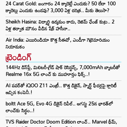
24 Carat Gold: బంగారం 24 క్యారెట్లే ఎందుకు? 50 లేదా 100
క్యారెట్లు ఎందుకు ఉండవు? 3,000 ఏళ్ల చరిత్ర.. మీకు తెలుసా?
Sheikh Hasina: విద్యార్థి ఉద్యమం కాదు, రెజిమ్ ఛేంజ్ కుట్ర.. 2
ఏళ్ల తర్వాత మౌనం వీడిన షేక్ హసీనా..
Air India: ఎయిరిండియా కొత్త సీఈవో, ఎండీగా గెబ్రెమారియం
నియామకం
ట్రెండింగ్‌
144Hz డిస్‌ప్లే, మిలిటరీ-గ్రేడ్ షాక్ రెసిస్టన్స్, 7,000mAh బ్యాటరీతో
Realme 16x 5G లాంచ్ కు ముహూర్తం ఫిక్స్..!
AI పవర్‌తో iQOO Z11 ఎంట్రీ.. కొత్త డిజైన్, స్మార్ట్ ఫీచర్లపై క్లారిటీ
ఇచ్చిన కంపెనీ.!
boltt Ace 5G, Evo 4G డిజైన్ రివీల్.. ఆగస్టు 25న భారత్‌లో
లాంచ్‌కు సిద్ధం..!
TVS Raider Doctor Doom Edition లాంచ్.. Marvel థీమ్,