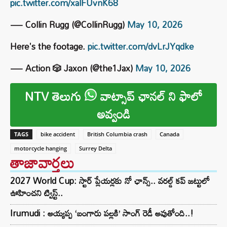
pic.twitter.com/xalFUvnK68
— Collin Rugg (@CollinRugg)
May 10, 2026
Here's the footage.
pic.twitter.com/dvLrJYqdke
— Action 🎲 Jaxon (@the1Jax)
May 10, 2026
NTV తెలుగు
వాట్సాప్ ఛానల్ ని ఫాలో
అవ్వండి
TAGS
bike accident
British Columbia crash
Canada
motorcycle hanging
Surrey Delta
తాజావార్తలు
2027 World Cup: స్టార్ ప్లేయర్లకు నో ఛాన్స్.. వరల్డ్ కప్ జట్టులో
ఊహించని ట్విస్ట్..
Irumudi : అయ్యప్ప ‘బంగారు పల్లకి’ సాంగ్ రెడీ అవుతోంది..!