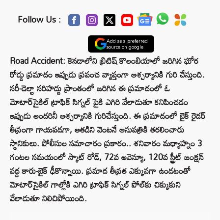
Follow Us :
Add as a preferred
source on google
Road Accident: కెనడాలోని బ్రిటిష్ కొలంబియాలో జరిగిన ఘోర
రోడ్డు ప్రమాదం ఇప్పుడు ప్రపంచ వ్యాప్తంగా ఆశ్చర్యానికి గురి చేస్తుంది.
సరీ-డెల్టా సరిహద్దు ప్రాంతంలో జరిగిన ఈ ప్రమాదంలో ఓ
మోటార్‌సైకిల్ ట్రాఫిక్ సిగ్నల్ పైకి ఎగిరి వేలాడుతూ కనిపించడం
ఇప్పుడు అందరినీ ఆశ్చర్యానికి గురిచేస్తుంది. ఈ ప్రమాదంలో బైక్ రైడర్
తీవ్రంగా గాయపడగా, అతడిని వెంటనే ఆసుపత్రికి తరలించారు
స్థానికులు. పోలీసుల సమాచారం ప్రకారం.. శనివారం మధ్యాహ్నం 3
గంటల సమయంలో స్కాట్ రోడ్, 72వ అవెన్యూ, 120వ స్ట్రీట్ జంక్షన్
వద్ద కారు-బైక్ ఢీకొన్నాయి. ప్రమాద తీవ్రత ఎక్కువగా ఉండటంతో
మోటార్‌సైకిల్ గాల్లోకి ఎగిరి ట్రాఫిక్ సిగ్నల్ పోల్‌కు చిక్కుకుని
వేలాడుతూ నిలిచిపోయింది.