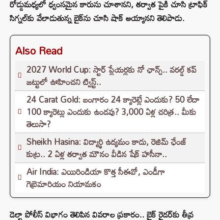
రోడ్డుమధ్యలో ధ్వంసమైన కారును చూశానని, తర్వాత పైకి చూసి ట్రాఫిక్
సిగ్నల్‌కు వేలాడుతున్న బైక్‌ను చూసి షాక్ అయ్యానని తెలిపాడు.
Also Read
2027 World Cup: స్టార్ ప్లేయర్లకు నో ఛాన్స్.. వరల్డ్ కప్
జట్టులో ఊహించని ట్విస్ట్..
24 Carat Gold: బంగారం 24 క్యారెట్లే ఎందుకు? 50 లేదా
100 క్యారెట్లు ఎందుకు ఉండవు? 3,000 ఏళ్ల చరిత్ర.. మీకు
తెలుసా?
Sheikh Hasina: విద్యార్థి ఉద్యమం కాదు, రెజిమ్ ఛేంజ్
కుట్ర.. 2 ఏళ్ల తర్వాత మౌనం వీడిన షేక్ హసీనా..
Air India: ఎయిరిండియా కొత్త సీఈవో, ఎండీగా
గెబ్రెమారియం నియామకం
డెల్టా పోలీస్ విభాగం తెలిపిన వివరాల ప్రకారం.. బైక్ రైడర్‌కు తీవ్ర