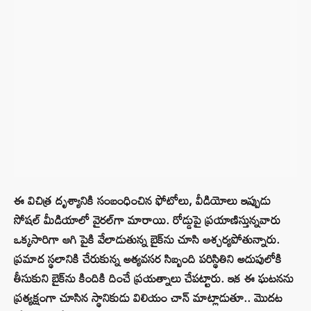
ఈ విచిత్ర దృశ్యానికి సంబంధించిన ఫోటోలు, వీడియోలు ఇప్పుడు
సోషల్ మీడియాలో వైరల్‌గా మారాయి. రోడ్డుపై ప్రయాణిస్తున్నవారు
ఒక్కసారిగా ఆగి పైకి వేలాడుతున్న బైక్‌ను చూసి ఆశ్చర్యపోతున్నారు.
ప్రమాద స్థలానికి చేరుకున్న అత్యవసర సిబ్బంది పరిస్థితిని అదుపులోకి
తీసుకుని బైక్‌ను కిందికి దించే ప్రయత్నాలు చేపట్టారు. ఇక ఈ ఘటనను
ప్రత్యక్షంగా చూసిన స్థానికుడు విలియం చాన్ మాట్లాడుతూ.. మొదట