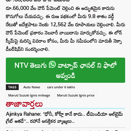
రూ.66,000 వేల డౌన్ పేమెంట్ చెల్లించి ఈ అద్భుతమైన కారును
కొనుగోలు చేయవచ్చు. ఈ రుణ పథకంలో మీరు 9.8 శాతం వడ్డీ
రేటుతో ఐదేళ్లపాటు నెలకు 12,562 వేల రూపాయలు చెల్లించాలి. మీరు
డౌన్ పేమెంట్ ప్రకారం నెలవారీ వాయిదాను మార్చుకోవచ్చు. ఈ లోన్
స్కీమ్‌పై మరిన్ని వివరాల కోసం, మీరు మీ సమీపంలోని మారుతీ నెక్సా
డీలర్‌షిప్‌ని సందర్శించాలి.
NTV తెలుగు
వాట్సాప్ ఛానల్ ని ఫాలో
అవ్వండి
TAGS
Auto News
cars under 6 lakhs
Maruti Suzuki Ignis mileage
Maruti Suzuki Ignis price
తాజావార్తలు
Ajinkya Rahane: “ధోనీ, కోహ్లీ కానే కాదు.. టీమిండియా ఆల్‌టైమ్
గ్రేట్ అతడే”.. రహానే ఆసక్తికర వ్యాఖ్యలు..