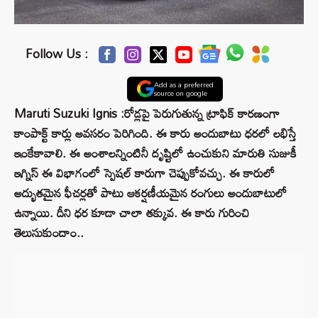
Follow Us :
Add as a preferred
source on google
Maruti Suzuki Ignis :రోడ్లపై పెరుగుతున్న ట్రాఫిక్ కారణంగా
కాంపాక్ట్ కార్లు అవసరం పెరిగింది. ఈ కారు అందుబాటు ధరలో లభిస్తే
ఇంకేకావాలి. ఈ అంశాలన్నింటినీ దృష్టిలో ఉంచుకుని మారుతి సుజుకీ
ఇగ్నిస్ ఈ విభాగంలో స్పెషల్ కారుగా చెప్పుకోవచ్చు. ఈ కారులో
అద్భుతమైన ఫీచర్లతో పాటు ఆకర్షణీయమైన రంగులు అందుబాటులో
ఉన్నాయి. దీని ధర కూడా చాలా తక్కువ. ఈ కారు గురించి
తెలుసుకుందాం..