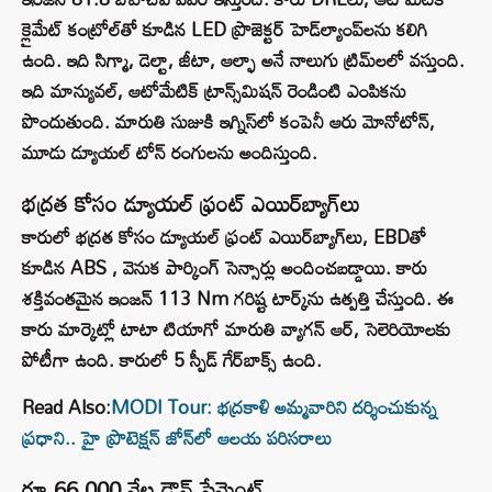
క్లైమేట్ కంట్రోల్‌తో కూడిన LED ప్రొజెక్టర్ హెడ్‌ల్యాంప్‌లను కలిగి
ఉంది. ఇది సిగ్మా, డెల్టా, జీటా, ఆల్ఫా అనే నాలుగు ట్రిమ్‌లలో వస్తుంది.
ఇది మాన్యువల్, ఆటోమేటిక్ ట్రాన్స్‌మిషన్ రెండింటి ఎంపికను
పొందుతుంది. మారుతి సుజుకి ఇగ్నిస్‌లో కంపెనీ ఆరు మోనోటోన్,
మూడు డ్యూయల్ టోన్ రంగులను అందిస్తుంది.
భద్రత కోసం డ్యూయల్ ఫ్రంట్ ఎయిర్‌బ్యాగ్‌లు
కారులో భద్రత కోసం డ్యూయల్ ఫ్రంట్ ఎయిర్‌బ్యాగ్‌లు, EBDతో
కూడిన ABS , వెనుక పార్కింగ్ సెన్సార్లు అందించబడ్డాయి. కారు
శక్తివంతమైన ఇంజన్ 113 Nm గరిష్ట టార్క్‌ను ఉత్పత్తి చేస్తుంది. ఈ
కారు మార్కెట్లో టాటా టియాగో మారుతి వ్యాగన్ ఆర్, సెలెరియోలకు
పోటీగా ఉంది. కారులో 5 స్పీడ్ గేర్‌బాక్స్ ఉంది.
Read Also:
MODI Tour: భద్రకాళి అమ్మవారిని దర్శించుకున్న
ప్రధాని.. హై ప్రొటెక్షన్ జోన్‌లో ఆలయ పరిసరాలు
రూ.66,000 వేల డౌన్ పేమెంట్