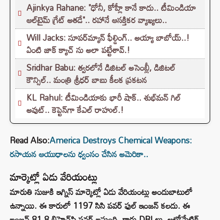
Ajinkya Rahane: "ధోనీ, కోహ్లీ కానే కాదు.. టీమిండియా
ఆల్‌టైమ్ గ్రేట్ అతడే".. రహానే ఆసక్తికర వ్యాఖ్యలు..
Will Jacks: సూపర్‌మ్యాన్ ఫీల్డింగ్.. అయ్యా బాబోయ్..!
ఏంటి జాక్ క్యాచ్ ను అలా పట్టేశావ్.!
Sridhar Babu: త్వరలోనే డిజిటల్ అసెంబ్లీ, డిజిటల్
కౌన్సిల్.. మంత్రి శ్రీధర్ బాబు కీలక ప్రకటన
KL Rahul: టీమిండియాకు భారీ షాక్.. శుభ్‌మన్ గిల్
అవుట్.. కెప్టెన్‌గా కేఎల్ రాహుల్.!
Read Also:
America Destroys Chemical Weapons:
రసాయన ఆయుధాలను ధ్వంసం చేసిన అమెరికా..
మార్కెట్లో ఏడు వేరియంట్లు
మారుతి సుజుకి ఇగ్నిస్ మార్కెట్లో ఏడు వేరియంట్లు అందుబాటులో
ఉన్నాయి. ఈ కారులో 1197 సిసి పవర్ ఫుల్ ఇంజన్ కలదు. ఈ
ఇంజన్ 81.8 బిహెచ్‌పి పవర్ ఇస్తుంది. కారు DRLలు, ఆటోమేటిక్