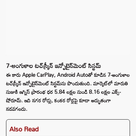
7-అంగుళాల టచ్‌స్క్రీన్ ఇన్ఫోటైన్‌మెంట్ సిస్టమ్
ఈ కారు Apple CarPlay, Android Autoతో కూడిన 7-అంగుళాల
టచ్‌స్క్రీన్ ఇన్ఫోటైన్‌మెంట్ సిస్టమ్‌ను పొందుతుంది. మార్కెట్‌లో మారుతి
సుజుకి ఇగ్నిస్ ప్రారంభ ధర 5.84 లక్షల నుండి 8.16 లక్షల ఎక్స్-
షోరూమ్. ఇది నగర రోడ్లు, కంకర రోడ్లపై కూడా అద్భుతంగా
నడవగలదు.
Also Read