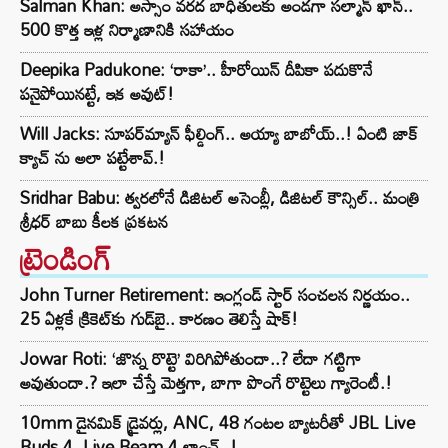
Salman Khan: అస్సాం వరద బాధితులకు అండగా సల్మాన్ ఖాన్..
500 కొత్త ఇళ్ల నిర్మాణానికి సహాయం
Deepika Padukone: ‘రాకా’.. హీరోయిన్ దీపికా పదుకొనే
పనైపోయినట్టే, ఇక అవుట్!
Will Jacks: సూపర్‌మ్యాన్ ఫీల్డింగ్.. అయ్యా బాబోయ్..! ఏంటి జాక్
క్యాచ్ ను అలా పట్టేశావ్.!
Sridhar Babu: త్వరలోనే డిజిటల్ అసెంబ్లీ, డిజిటల్ కౌన్సిల్.. మంత్రి
శ్రీధర్ బాబు కీలక ప్రకటన
ట్రెండింగ్‌
John Turner Retirement: ఇంగ్లండ్ స్టార్ సంచలన నిర్ణయం..
25 ఏళ్లకే క్రికెట్‌కు గుడ్‌బై.. కారణం తెలిస్తే షాక్!
Jowar Roti: ‘జొన్న రొట్టె’ విరిగిపోతుందా..? లేదా గట్టిగా
అవుతుందా.? ఇలా చేస్తే మెత్తగా, బాగా పొంగే రొట్టెలు గ్యారెంటీ.!
10mm డైనమిక్ డ్రైవర్లు, ANC, 48 గంటల బ్యాటరీతో JBL Live
Buds 4, Live Beam 4 లాంచ్..!