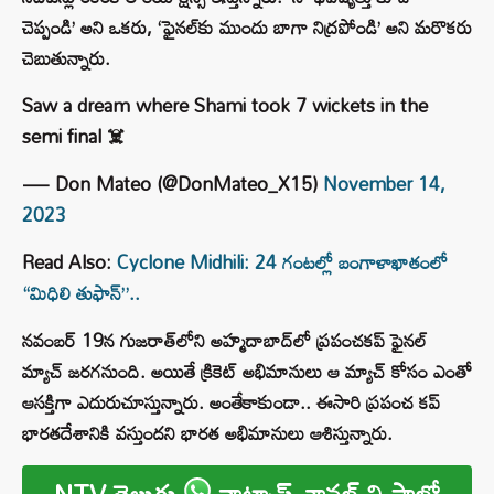
చెప్పండి’ అని ఒకరు, ‘ఫైనల్‌కు ముందు బాగా నిద్రపోండి’ అని మరొకరు
చెబుతున్నారు.
Saw a dream where Shami took 7 wickets in the
semi final ☠️
— Don Mateo (@DonMateo_X15)
November 14,
2023
Read Also:
Cyclone Midhili: 24 గంటల్లో బంగాళాఖాతంలో
“మిధిలి తుఫాన్”..
నవంబర్ 19న గుజరాత్‌లోని అహ్మదాబాద్‌లో ప్రపంచకప్ ఫైనల్
మ్యాచ్ జరగనుంది. అయితే క్రికెట్ అభిమానులు ఆ మ్యాచ్ కోసం ఎంతో
ఆసక్తిగా ఎదురుచూస్తున్నారు. అంతేకాకుండా.. ఈసారి ప్రపంచ కప్
భారతదేశానికి వస్తుందని భారత అభిమానులు ఆశిస్తున్నారు.
NTV తెలుగు
వాట్సాప్ ఛానల్ ని ఫాలో