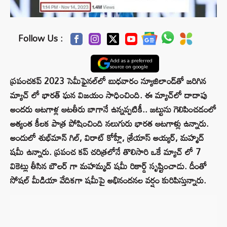
Follow Us :
Add as a preferred
source on google
ప్రపంచకప్ 2023 సెమీఫైనల్‌లో బుధవారం న్యూజిలాండ్‌తో జరిగిన
మ్యాచ్ లో భారత్ ఘన విజయం సాధించింది. ఈ మ్యాచ్‌లో దాదాపు
అందరు ఆటగాళ్ల ఆటతీరు బాగానే ఉన్నప్పటికీ.. జట్టును గెలిపించడంలో
అత్యంత కీలక పాత్ర పోషించింది నలుగురు భారత ఆటగాళ్లు ఉన్నారు.
అందులో శుభ్⁭మాన్ గిల్, విరాట్ కోహ్లీ, శ్రేయాస్ అయ్యర్, మహ్మద్
షమీ ఉన్నారు. ప్రపంచ కప్ చరిత్రలోనే తొలిసారి ఒకే మ్యాచ్ లో 7
వికెట్లు తీసిన బౌలర్ గా మహమ్మద్ షమీ రికార్డ్ సృష్టించాడు. దీంతో
సోషల్ మీడియా వేదికగా షమీపై అభినందనల వర్షం కురిపిస్తున్నారు.