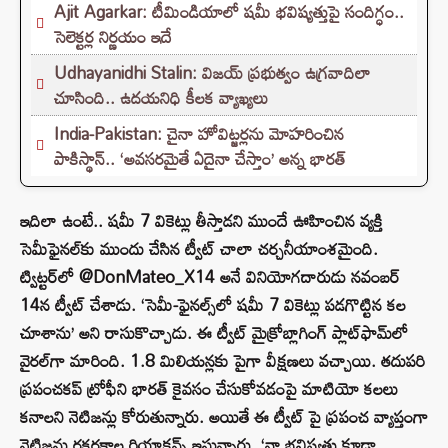
Ajit Agarkar: టీమిండియాలో షమీ భవిష్యత్తుపై సందిగ్ధం..
సెలెక్టర్ల నిర్ణయం ఇదే
Udhayanidhi Stalin: విజయ్ ప్రభుత్వం ఉగ్రవాదిలా
చూసింది.. ఉదయనిధి కీలక వ్యాఖ్యలు
India-Pakistan: చైనా హోవిట్జర్లను మోహరించిన
పాకిస్థాన్.. ‘అవసరమైతే ఏదైనా చేస్తాం’ అన్న భారత్
ఇదిలా ఉంటే.. షమీ 7 వికెట్లు తీస్తాడని ముందే ఊహించిన వ్యక్తి
సెమీఫైనల్‌కు ముందు చేసిన ట్వీట్ చాలా చర్చనీయాంశమైంది.
ట్విట్టర్‌లో @DonMateo_X14 అనే వినియోగదారుడు నవంబర్
14న ట్వీట్ చేశాడు. ‘సెమీ-ఫైనల్స్‌లో షమీ 7 వికెట్లు పడగొట్టిన కల
చూశాను’ అని రాసుకొచ్చాడు. ఈ ట్వీట్ మైక్రోబ్లాగింగ్ ప్లాట్‌ఫామ్‌లో
వైరల్‌గా మారింది. 1.8 మిలియన్లకు పైగా వీక్షణలు వచ్చాయి. తదుపరి
ప్రపంచకప్ ట్రోఫీని భారత్ కైవసం చేసుకోవడంపై మాటియో కలలు
కనాలని నెటిజన్లు కోరుతున్నారు. అయితే ఈ ట్వీట్ పై ప్రపంచ వ్యాప్తంగా
నెటిజన్లు రకరకాల రియాక్షన్స్ ఇస్తున్నారు. ‘నా భవిష్యత్తు కూడా