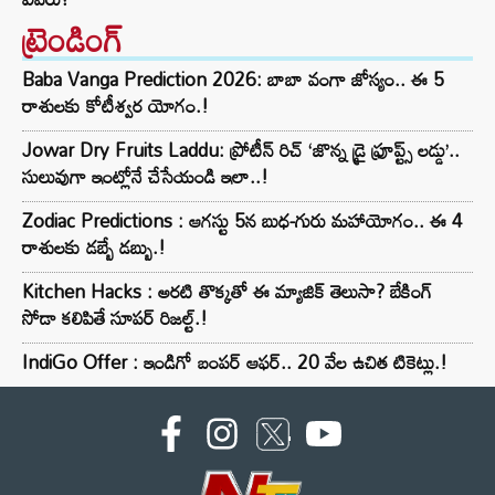
ట్రెండింగ్‌
Baba Vanga Prediction 2026: బాబా వంగా జోస్యం.. ఈ 5
రాశులకు కోటీశ్వర యోగం.!
Jowar Dry Fruits Laddu: ప్రోటీన్ రిచ్ ‘జొన్న డ్రై ఫ్రూప్ట్స్ లడ్డు’..
సులువుగా ఇంట్లోనే చేసేయండి ఇలా..!
Zodiac Predictions : ఆగస్టు 5న బుధ-గురు మహాయోగం.. ఈ 4
రాశులకు డబ్బే డబ్బు.!
Kitchen Hacks : అరటి తొక్కతో ఈ మ్యాజిక్ తెలుసా? బేకింగ్
సోడా కలిపితే సూపర్ రిజల్ట్.!
IndiGo Offer : ఇండిగో బంపర్ ఆఫర్.. 20 వేల ఉచిత టికెట్లు.!