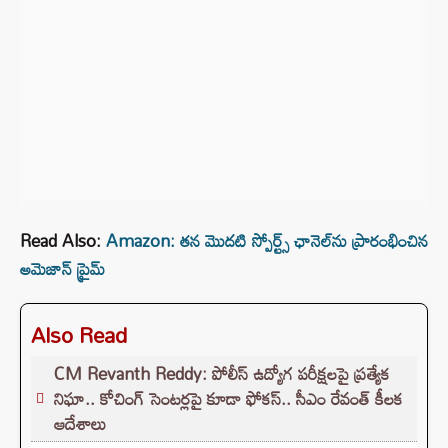
Read Also:
Amazon: తన మొదటి స్పోర్ట్స్‌ ఛానెల్‌ను ప్రారంభించిన
అమెజాన్‌ ప్రైమ్
Also Read
CM Revanth Reddy: పోలీస్ ఉద్యోగ పరీక్షలపై ప్రత్యేక
నిఘా.. కోచింగ్ సెంటర్లపై కూడా ఫోకస్.. సీఎం రేవంత్ కీలక
ఆదేశాలు