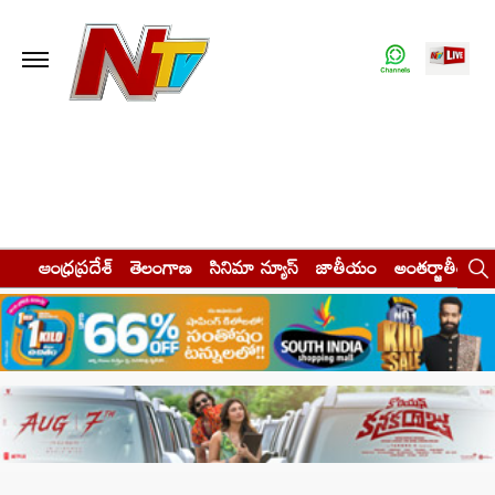
ఆంధ్రప్రదేశ్
తెలంగాణ
సినిమా న్యూస్
జాతీయం
అంతర్జాతీయం