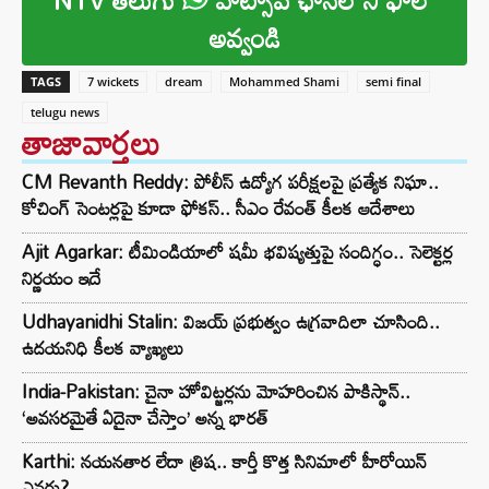
అవ్వండి
TAGS
7 wickets
dream
Mohammed Shami
semi final
telugu news
తాజావార్తలు
CM Revanth Reddy: పోలీస్ ఉద్యోగ పరీక్షలపై ప్రత్యేక నిఘా..
కోచింగ్ సెంటర్లపై కూడా ఫోకస్.. సీఎం రేవంత్ కీలక ఆదేశాలు
Ajit Agarkar: టీమిండియాలో షమీ భవిష్యత్తుపై సందిగ్ధం.. సెలెక్టర్ల
నిర్ణయం ఇదే
Udhayanidhi Stalin: విజయ్ ప్రభుత్వం ఉగ్రవాదిలా చూసింది..
ఉదయనిధి కీలక వ్యాఖ్యలు
India-Pakistan: చైనా హోవిట్జర్లను మోహరించిన పాకిస్థాన్..
‘అవసరమైతే ఏదైనా చేస్తాం’ అన్న భారత్
Karthi: నయనతార లేదా త్రిష.. కార్తీ కొత్త సినిమాలో హీరోయిన్
ఎవరు?