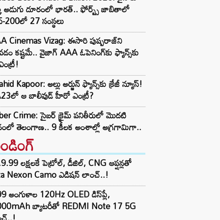
క అడుగు దూరంలో భారత్.. ఫోర్బ్స్ జాబితాలో
ప్-200లో 27 సంస్థలు
A Cinemas Vizag: ఈసారి పుష్పరాజ్‌ని
డం కష్టమే.. వైజాగ్ AAA ఓపెనింగ్‌కు ఫ్యాన్స్‌కు
ఎంట్రీ!
hid Kapoor: అల్లు అర్జున్ ఫ్యాన్స్‌కు క్రేజీ న్యూస్!
3లో ఆ బాలీవుడ్ హీరో ఎంట్రీ?
er Crime: సైబర్ క్రైమ్ పనితీరులో మొదటి
ానంలో తెలంగాణ.. 9 కీలక అంశాల్లో అగ్రగామిగా..
రెండింగ్‌
9.99 లక్షలకే పెట్రోల్, డీజిల్, CNG ఆప్షన్లతో
ta Nexon Camo ఎడిషన్ లాంచ్..!
99 అంగుళాల 120Hz OLED డిస్‌ప్లే,
000mAh బ్యాటరీతో REDMI Note 17 5G
చ్..!