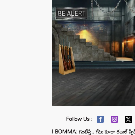
Follow Us :
I BOMMA: గెంటేస్తే.. గేటు కూడా డబుల్ స్పీడ్