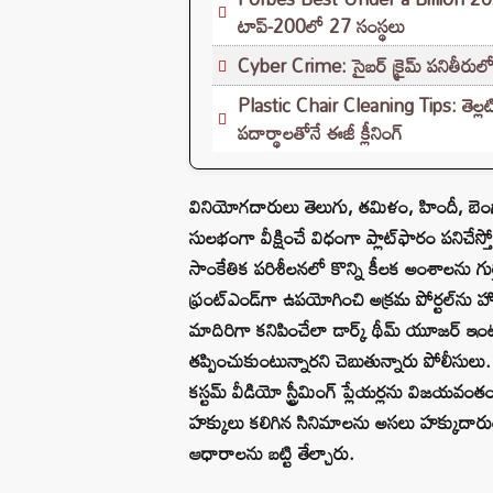
టాప్-200లో 27 సంస్థలు
Cyber Crime: సైబర్ క్రైమ్ పనితీరుల
Plastic Chair Cleaning Tips: తెల్లటి 
పదార్థాలతోనే ఈజీ క్లీనింగ్
వినియోగదారులు తెలుగు, తమిళం, హిందీ, బెంగ
సులభంగా వీక్షించే విధంగా ప్లాట్‌ఫారం పనిచేస్తోం
సాంకేతిక పరిశీలనలో కొన్ని కీలక అంశాలను గుర్తి
ఫ్రంట్‌ఎండ్‌గా ఉపయోగించి అక్రమ పోర్టల్‌ను హోస్ట్
మాదిరిగా కనిపించేలా డార్క్‌ థీమ్‌ యూజర్‌ ఇంటర్
తప్పించుకుంటున్నారని చెబుతున్నారు పోలీసులు. ఎంబ
కస్టమ్‌ వీడియో స్ట్రీమింగ్‌ ప్లేయర్లను విజయవ
హక్కులు కలిగిన సినిమాలను అసలు హక్కుదారుల అ
ఆధారాలను బట్టి తేల్చారు.