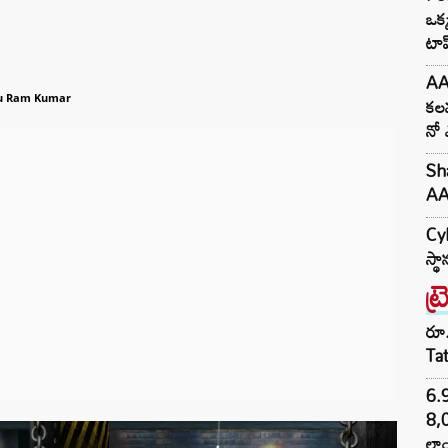
ఒక్
టా
AA
కలవ
u Ram Kumar
నో 
Sha
AA2
Cyb
స్థ
ట్
రూ.
Ta
6.
8,
లాం