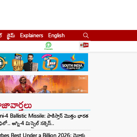
ల్
క్రైమ్
Explainers
English
ాజావార్తలు
i-4 Ballistic Missile: పాకిస్తాన్ మొత్తం భారత
ధిలో.. అగ్ని-4 మిస్సైల్ సక్సెస్..
rbes Best Under a Billion 2026: చైనాకు