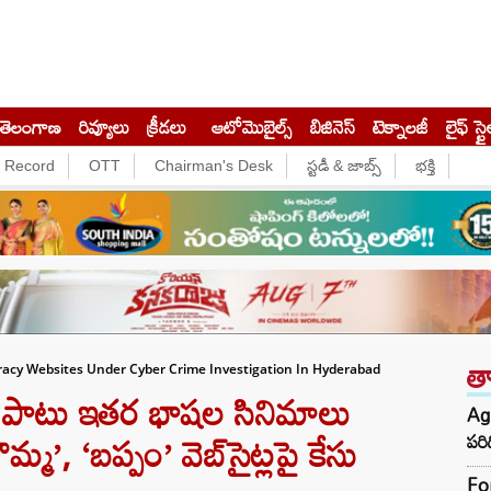
తెలంగాణ
రివ్యూలు
క్రీడలు
ఆటోమొబైల్స్
బిజినెస్‌
టెక్నాలజీ
లైఫ్ స్టై
e Record
OTT
Chairman's Desk
స్టడీ & జాబ్స్
భక్తి
త
cy Websites Under Cyber Crime Investigation In Hyderabad
పాటు ఇతర భాషల సినిమాలు
Agn
మ్మ’, ‘బప్పం’ వెబ్‌సైట్లపై కేసు
పరి
Fo