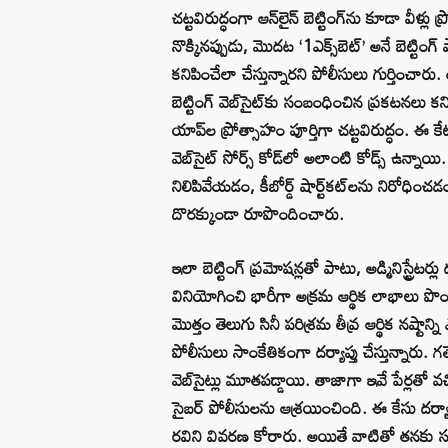
చట్టవిరుద్ధంగా ఆన్‌లైన్‌ బెట్టింగ్‌ను కూడా వీళ్ల
నొక్కినప్పుడు, మొదట ‘1ఎక్స్‌బెట్‌’ అనే బెట్టిం
కనిపించేలా చేస్తున్నారని పోలీసులు గుర్తించారు
బెట్టింగ్‌ వెబ్‌సైట్‌కు సంబంధించిన ప్రకటనలు కనిప
యాప్‌ల ప్రోత్సాహం పూర్తిగా చట్టవిరుద్ధం. ఈ కే
వెబ్‌సైట్‌ సోర్స్‌ కోడ్‌లో అలాంటి కోడ్స్‌ ఉన్నాయి. 
నిలిపివేయడం, కీబోర్డ్‌ షార్ట్‌కట్‌లను నిరోధించ
దొరక్కుండా రూపొందించారు.
ఇలా బెట్టింగ్‌ ప్రమోషన్లతో పాటు, అడ్మినిస్ట్రేటర్లు 
వినియోగించి భారీగా అక్రమ ఆర్థిక లాభాలు పొం
మొత్తం తెలుగు సినీ పరిశ్రమ తీవ్ర ఆర్థిక నష్టాన
పోలీసులు సాంకేతికంగా దర్యాప్తు చేస్తున్నారు. 
వెబ్‌సైట్లు మూతపడ్డాయి. తాజాగా ఇవే పేర్లతో వచ్
సైబర్‌ పోలీసులను ఆశ్రయించింది. ఈ కేసు దర్యాప్త
రవిని వివరణ కోరారు. అయితే వాటితో తనకు సంబం