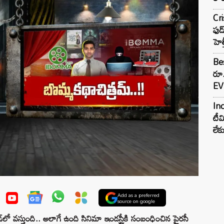
Cr
ఫుడ
హెల
Bes
రూ
EV 
Inc
టీమ
లే
Add as a preferred
source on google
‌లో వస్తుంది.. అలాగే ఉంది సినిమా ఇండస్ట్రీకి సంబంధించిన పైరసీ