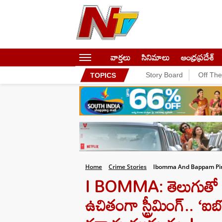
వార్తలు
సినిమాలు
ఆంధ్రప్రదేశ్
Story Board
Off Th
TOPICS
Home
Crime Stories
Ibomma And Bappam Pira
I BOMMA: తెలుగుతో 
ఉచితంగా స్ట్రీమింగ్.. ‘ఐబొ