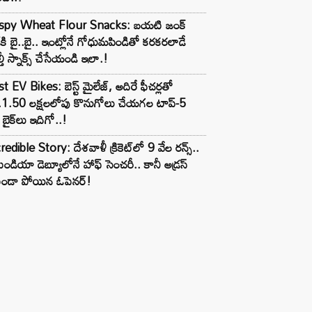
ispy Wheat Flour Snacks: బయటి జంక్
్‌కి బై..బై.. ఇంట్లోనే గోధుమపిండితో కరకరలాడే
్తీ స్నాక్స్ చేసేయండి ఇలా.!
t EV Bikes: బెస్ట్ మైలేజ్, అదిరే ఫీచర్లతో
.1.50 లక్షలలోపు కొనుగోలు చేయగల టాప్-5
బైక్‌లు ఇదిగో..!
redible Story: దేశవాళీ క్రికెట్‌లో 9 వేల రన్స్..
ిండియా డెబ్యూలోనే హాఫ్ సెంచరీ.. కానీ అడ్రస్
కుండా పోయిన ఓపెనర్!