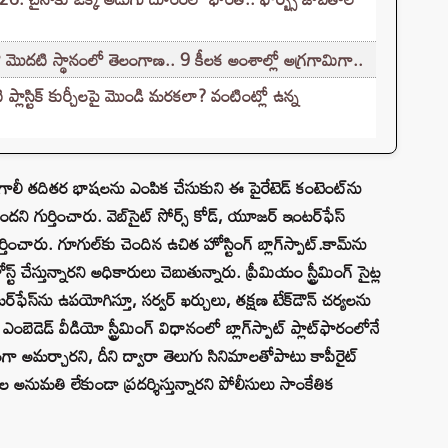
ో మొదటి స్థానంలో తెలంగాణ.. 9 కీలక అంశాల్లో అగ్రగామిగా..
ప్లాస్టిక్ కుర్చీలపై మొండి మరకలా? వంటింట్లో ఉన్న
ాలీ తదితర భాషలను ఎంపిక చేసుకుని ఈ పైరేటెడ్‌ కంటెంట్‌ను
దని గుర్తించారు. వెబ్‌సైట్‌ సోర్స్‌ కోడ్, యూజర్‌ ఇంటర్‌ఫేస్‌
ంచారు. గూగుల్‌కు చెందిన ఉచిత హోస్టింగ్‌ బ్లాగ్‌స్పాట్‌.కామ్‌ను
‌ చేస్తున్నారని అధికారులు చెబుతున్నారు. ప్రీమియం స్ట్రీమింగ్‌ సైట్ల
‌ఫేస్‌ను ఉపయోగిస్తూ, సర్వర్‌ ఖర్చులు, తక్షణ టేక్‌డౌన్‌ చర్యలను
ెడెడ్‌ వీడియో స్ట్రీమింగ్‌ విధానంలో బ్లాగ్‌స్పాట్‌ ప్లాట్‌ఫారంలోనే
ంతంగా అమర్చారని, దీని ద్వారా తెలుగు సినిమాలతోపాటు కాపీరైట్‌
నుమతి లేకుండా ప్రదర్శిస్తున్నారని పోలీసులు సాంకేతిక