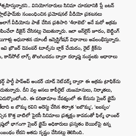
ు ప్రోత్సహిస్తున్నారని.. వినియోగదారులు సినిమా చూడటానికి ప్లే బటన్‌
గ్‌ ప్లాట్‌ఫామ్‌కు సంబంధించిన ప్రమోషనల్‌ వీడియో ప్రకటనలు
. అలాగే వీడియోను పాజ్‌ చేసిన ప్రతిసారి ‘4రాబెట్‌’ అనే మరో అక్రమ
ించేలా డిజైన్‌ చేసినట్లు చెబుతున్నారు. ఇలా ఆన్‌లైన్‌ జూదం, బెట్టింగ్‌
టుగాళ్లు అధునాతన యాంటీ ఇన్వెస్టిగేషన్‌ విధానాలు అవలంభిస్తున్నారు.
ఇవి బ్రౌజర్‌ డెవలపర్‌ టూల్స్‌ను బ్లాక్‌ చేయడం, రైట్‌ క్లిక్‌ను
డం, కాన్‌సోల్‌ లాగ్స్‌ తొలగించడం ద్వారా దర్యాప్తు సంస్థలకు ఆధారాలు
థర్డ్‌ పార్టీ పాప్‌అప్‌ అండర్‌ యాడ్‌ నెట్‌వర్క్‌ ద్వారా ఈ అక్రమ ట్రాఫిక్‌ను
దుతున్నారు. దీని వల్ల అసలు కాపీరైట్‌ యజమానులు, నిర్మాతలు,
్ని ఎదుర్కొంటోంది. ఈ పరిణామాల నేపథ్యంలో ఈ కేసును సైబర్‌ క్రైమ్‌
గతేడాది ఐ బొమ్మ రవిని అరెస్టు చేసిన తర్వాత ‘ఐబొమ్మ’, ‘ఐబప్పం’
చిన కొత్త వాటిలో పైరసీ సినిమాలు ప్రత్యక్షం కావడంతో ఫిల్మ్‌ ఛాంబర్‌
ులో భాగంగా సైబర్‌ క్రైమ్‌ అధికారులు ప్రస్తుతం బెయిల్‌పై ఉన్న
ధం లేదని అతడు స్పష్టం చేసినట్లు తెలిసింది.