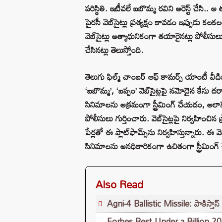
పరిస్థితి. ఇటీవలే ఐబొమ్మ రవిని అరెస్ట్ చేసి..
పైరసీ వెబ్‌సైట్లు ప్రత్యక్షం కావడం ఇప్పుడు కల
వెబ్‌సైట్లు అత్యాధునికంగా తయారైనట్లు పోలీసుల
చేసినట్లు తెలుస్తోంది.
తెలుగు ఫిల్మ్‌ చాంబర్‌ ఆఫ్‌ కామర్స్‌ యాంటీ వీడ
‘ఐబొమ్మ’, ‘బప్పం’ వెబ్‌సైట్లపై నమోదైన కేసు దర్
సినిమాలను అక్రమంగా స్ట్రీమింగ్‌ చేయడం, అలాగ
పోలీసులు గుర్తించారు. వెబ్‌సైట్లపై నిర్వహించిన
పేర్లతో ఈ ప్లాట్‌ఫామ్స్‌ను నిర్వహిస్తున్నారు.
సినిమాలను అనధికారికంగా ఉచితంగా స్ట్రీమింగ్‌ చ
Also Read
Agni-4 Ballistic Missile: పాకిస్తాన్ మ
Forbes Best Under a Billion 2026