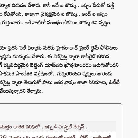
 ఆ తర్వాత విడుదల చేశారు. కానీ అదే ఐ బొమ్మ.. బప్పం పేరుతో మళ్లీ
కలం రేపుతోంది. తాజాగా ప్రత్యక్షమైన ఐ బొమ్మ.. అండ్ ఐ బప్పం
ు గుర్తించారు. ఐతే వాటితో సంబధం లేదని ఐ బొమ్మ రవి స్పష్టం
ియో పైరసీ సెల్‌ ఫిర్యాదు మేరకు హైదరాబాద్‌ సైబర్‌ క్రైమ్‌ పోలీసులు
యాప్తును ముమ్మరం చేశారు. ఈ వెబ్‌సైట్ల ద్వారా కాపీరైట్‌ కలిగిన
ే చట్టవిరుద్ధమైన బెట్టింగ్‌ యాప్‌లను ప్రోత్సహించడం జరుగుతోందని
 ప్రాథమిక సాంకేతిక విశ్లేషణలో.. గుర్తుతెలియని వ్యక్తులు ఆ రెండు
 ఈ వెబ్‌సైట్ల ద్వారా తెలుగుతో పాటు ఇతర భాషల తాజా సినిమాలు, ఓటీటీ
ేయిస్తున్నారని తేల్చారు.
ొత్తం భారత పరిధిలో.. అగ్ని-4 మిస్సైల్ సక్సెస్..
: చైనాకు ఒక్క అడుగు దూరంలో భారత్.. ఫోర్బ్స్ జాబితాలో