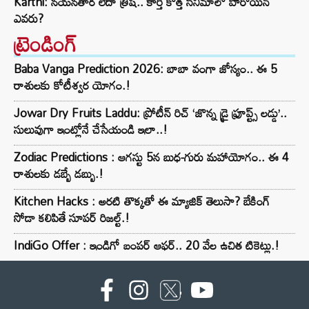
Karthi: నయనతార లేదా త్రిష.. కార్తీ కొత్త సినిమాలో హీరోయిన్
ఎవరు?
ట్రెండింగ్‌
Baba Vanga Prediction 2026: బాబా వంగా జోస్యం.. ఈ 5
రాశులకు కోటీశ్వర యోగం.!
Jowar Dry Fruits Laddu: ప్రోటీన్ రిచ్ ‘జొన్న డ్రై ఫ్రూప్ట్స్ లడ్డు’..
సులువుగా ఇంట్లోనే చేసేయండి ఇలా..!
Zodiac Predictions : ఆగస్టు 5న బుధ-గురు మహాయోగం.. ఈ 4
రాశులకు డబ్బే డబ్బు.!
Kitchen Hacks : అరటి తొక్కతో ఈ మ్యాజిక్ తెలుసా? బేకింగ్
సోడా కలిపితే సూపర్ రిజల్ట్.!
IndiGo Offer : ఇండిగో బంపర్ ఆఫర్.. 20 వేల ఉచిత టికెట్లు.!