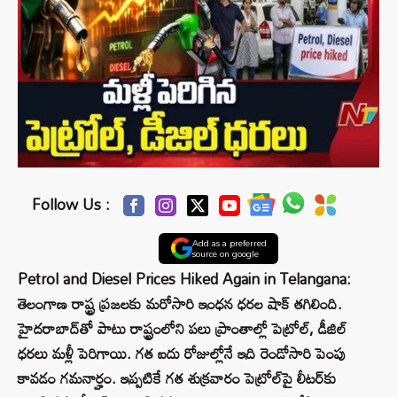
Follow Us :
Add as a preferred
source on google
Petrol and Diesel Prices Hiked Again in Telangana:
తెలంగాణ రాష్ట్ర ప్రజలకు మరోసారి ఇంధన ధరల షాక్ తగిలింది.
హైదరాబాద్‌తో పాటు రాష్ట్రంలోని పలు ప్రాంతాల్లో పెట్రోల్, డీజిల్
ధరలు మళ్లీ పెరిగాయి. గత ఐదు రోజుల్లోనే ఇది రెండోసారి పెంపు
కావడం గమనార్హం. ఇప్పటికే గత శుక్రవారం పెట్రోల్‌పై లీటర్‌కు