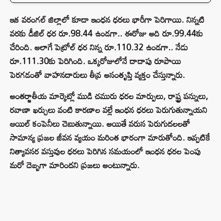
ఇక వరంగల్ జిల్లాలో కూడా ఇంధన ధరలు భారీగా పెరిగాయి. నిన్నటి
వరకు డీజిల్ ధర రూ.98.44 ఉండగా.. ఈరోజు అది రూ.99.44కు
చేరింది. అలాగే పెట్రోల్ ధర నిన్న రూ.110.32 ఉండగా.. నేడు
రూ.111.30కు పెరిగింది. ఒక్కరోజులోనే దాదాపు రూపాయి
పెరగడంతో వాహనదారులు తీవ్ర అసంతృప్తి వ్యక్తం చేస్తున్నారు.
అంతర్జాతీయ మార్కెట్లో ముడి చమురు ధరల మార్పులు, రాష్ట్ర పన్నులు,
రవాణా ఖర్చులు వంటి కారణాల వల్లే ఇంధన ధరలు పెరుగుతున్నాయని
ఆయిల్ కంపెనీలు చెబుతున్నాయి. అయితే వరుస పెరుగుదలలతో
సామాన్య ప్రజల జీవన వ్యయం మరింత భారంగా మారుతోంది. ఇప్పటికే
నిత్యావసర వస్తువుల ధరలు పెరిగిన సమయంలో ఇంధన ధరల పెంపు
మరో దెబ్బగా మారిందని ప్రజలు అంటున్నారు.