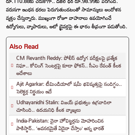
రూ.110.88కు చేరుకోగా.. డీజిల్ ధర రూ.98.99కు పెరిగింది.
వరుసగా ఇంధన ధరలు పెరుగుతుండటంతో సామాన్యులు ఆందోళన
వ్యక్తం చేస్తున్నారు. ముఖ్యంగా రోజూ వాహనాలు ఉపయోగించే
ఉద్యోగులు, వ్యాపారులు, ఆటో డ్రైవర్లపై ఈ భారం తీవ్రంగా పడుతోంది.
Also Read
CM Revanth Reddy: పోలీస్ ఉద్యోగ పరీక్షలపై ప్రత్యేక
నిఘా.. కోచింగ్ సెంటర్లపై కూడా ఫోకస్.. సీఎం రేవంత్ కీలక
ఆదేశాలు
Ajit Agarkar: టీమిండియాలో షమీ భవిష్యత్తుపై సందిగ్ధం..
సెలెక్టర్ల నిర్ణయం ఇదే
Udhayanidhi Stalin: విజయ్ ప్రభుత్వం ఉగ్రవాదిలా
చూసింది.. ఉదయనిధి కీలక వ్యాఖ్యలు
India-Pakistan: చైనా హోవిట్జర్లను మోహరించిన
పాకిస్థాన్.. ‘అవసరమైతే ఏదైనా చేస్తాం’ అన్న భారత్