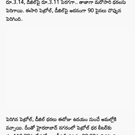
రూ.3.14, డీజిల్‌పై రూ.3.11 పెరగగా.. తాజాగా మరోసారి ధరలను
పెరిగాయి. ఈసారి పెట్రోల్, డీజిల్‌పై అదనంగా 90 పైసలు చొప్పున
పెరిగింది.
పెరిగిన పెట్రోల్, డీజిల్ ధరలు ఈరోజు ఉదయం నుంచే అమల్లోకి
వచ్చాయి. దీంతో హైదరాబాద్ నగరంలో పెట్రోల్ ధర లీటర్‌కు