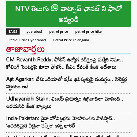
NTV తెలుగు
వాట్సాప్ ఛానల్ ని ఫాలో
అవ్వండి
TAGS
hyderabad
petrol price
petrol price hike
Petrol Price Hyderabad
Petrol Price Telangana
తాజావార్తలు
CM Revanth Reddy: పోలీస్ ఉద్యోగ పరీక్షలపై ప్రత్యేక నిఘా..
కోచింగ్ సెంటర్లపై కూడా ఫోకస్.. సీఎం రేవంత్ కీలక ఆదేశాలు
Ajit Agarkar: టీమిండియాలో షమీ భవిష్యత్తుపై సందిగ్ధం.. సెలెక్టర్ల
నిర్ణయం ఇదే
Udhayanidhi Stalin: విజయ్ ప్రభుత్వం ఉగ్రవాదిలా చూసింది..
ఉదయనిధి కీలక వ్యాఖ్యలు
India-Pakistan: చైనా హోవిట్జర్లను మోహరించిన పాకిస్థాన్..
‘అవసరమైతే ఏదైనా చేస్తాం’ అన్న భారత్