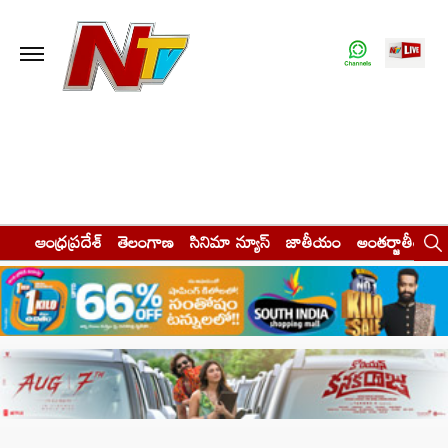
ఆంధ్రప్రదేశ్
తెలంగాణ
సినిమా న్యూస్
జాతీయం
అంతర్జాతీయం