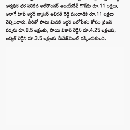
అత్యధిక ధర పలికిన ఆల్‌రౌండర్ అజయ్‌దేవ్ గౌడ్‌కు రూ.11 లక్షలు,
అలాగే టాప్ ఆర్డర్ బ్యాటర్ అభిరత్ రెడ్డి మందాడికి రూ.11 లక్షలు
వెచ్చించారు. వీరితో పాటు మిడిల్ ఆర్డర్ బలోపేతం కోసం ప్రణవ్
వర్మను రూ.8.5 లక్షలకు, సాయి వికాస్ రెడ్డిని రూ.4.25 లక్షలకు,
అన్విత్ రెడ్డిని రూ.3.5 లక్షలకు మేనేజ్‌మెంట్ దక్కించుకుంది.