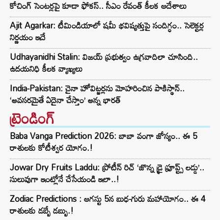
కోచింగ్ సెంటర్లపై కూడా ఫోకస్.. సీఎం రేవంత్ కీలక ఆదేశాలు
Ajit Agarkar: టీమిండియాలో షమీ భవిష్యత్తుపై సందిగ్ధం.. సెలెక్టర్ల
నిర్ణయం ఇదే
Udhayanidhi Stalin: విజయ్ ప్రభుత్వం ఉగ్రవాదిలా చూసింది..
ఉదయనిధి కీలక వ్యాఖ్యలు
India-Pakistan: చైనా హోవిట్జర్లను మోహరించిన పాకిస్థాన్..
‘అవసరమైతే ఏదైనా చేస్తాం’ అన్న భారత్
ట్రెండింగ్‌
Baba Vanga Prediction 2026: బాబా వంగా జోస్యం.. ఈ 5
రాశులకు కోటీశ్వర యోగం.!
Jowar Dry Fruits Laddu: ప్రోటీన్ రిచ్ ‘జొన్న డ్రై ఫ్రూప్ట్స్ లడ్డు’..
సులువుగా ఇంట్లోనే చేసేయండి ఇలా..!
Zodiac Predictions : ఆగస్టు 5న బుధ-గురు మహాయోగం.. ఈ 4
రాశులకు డబ్బే డబ్బు.!