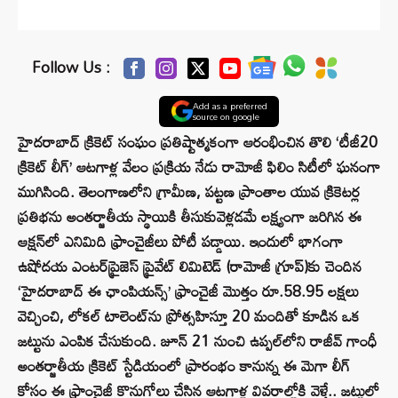
Follow Us :
Add as a preferred
source on google
హైదరాబాద్ క్రికెట్ సంఘం ప్రతిష్టాత్మకంగా ఆరంభించిన తొలి ‘టీజీ20
క్రికెట్ లీగ్’ ఆటగాళ్ల వేలం ప్రక్రియ నేడు రామోజీ ఫిలిం సిటీలో ఘనంగా
ముగిసింది. తెలంగాణలోని గ్రామీణ, పట్టణ ప్రాంతాల యువ క్రికెటర్ల
ప్రతిభను అంతర్జాతీయ స్థాయికి తీసుకువెళ్లడమే లక్ష్యంగా జరిగిన ఈ
ఆక్షన్‌లో ఎనిమిది ఫ్రాంచైజీలు పోటీ పడ్డాయి. ఇందులో భాగంగా
ఉషోదయ ఎంటర్‌ప్రైజెస్‌ ప్రైవేట్‌ లిమిటెడ్‌ (రామోజీ గ్రూప్)కు చెందిన
‘హైదరాబాద్ ఈ ఛాంపియన్స్’ ఫ్రాంచైజీ మొత్తం రూ.58.95 లక్షలు
వెచ్చించి, లోకల్ టాలెంట్‌ను ప్రోత్సహిస్తూ 20 మందితో కూడిన ఒక
జట్టును ఎంపిక చేసుకుంది. జూన్ 21 నుంచి ఉప్పల్‌లోని రాజీవ్ గాంధీ
అంతర్జాతీయ క్రికెట్ స్టేడియంలో ప్రారంభం కానున్న ఈ మెగా లీగ్
కోసం ఈ ఫ్రాంచైజీ కొనుగోలు చేసిన ఆటగాళ్ల వివరాల్లోకి వెళ్తే.. జట్టులో