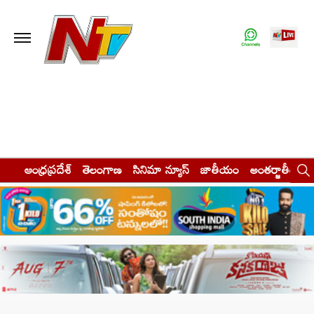
ఆంధ్రప్రదేశ్
తెలంగాణ
సినిమా న్యూస్
జాతీయం
అంతర్జాతీయం