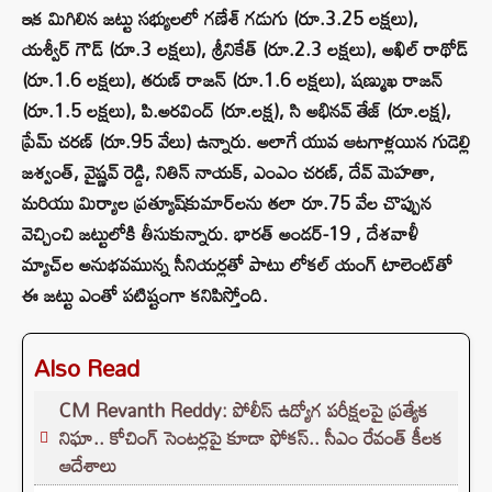
ఇక మిగిలిన జట్టు సభ్యులలో గణేశ్ గడుగు (రూ.3.25 లక్షలు),
యశ్వీర్ గౌడ్ (రూ.3 లక్షలు), శ్రీనికేత్ (రూ.2.3 లక్షలు), అఖిల్ రాథోడ్
(రూ.1.6 లక్షలు), తరుణ్‌ రాజన్ (రూ.1.6 లక్షలు), షణ్ముఖ రాజన్
(రూ.1.5 లక్షలు), పి.అరవింద్ (రూ.లక్ష), సి అభినవ్‌ తేజ్‌ (రూ.లక్ష),
ప్రేమ్ చరణ్‌ (రూ.95 వేలు) ఉన్నారు. అలాగే యువ ఆటగాళ్లయిన గుడెల్లి
జశ్వంత్, వైష్ణవ్ రెడ్డి, నితిన్‌ నాయక్‌, ఎంఎం చరణ్‌, దేవ్ మెహతా,
మరియు మిర్యాల ప్రత్యూష్‌కుమార్‌లను తలా రూ.75 వేల చొప్పున
వెచ్చించి జట్టులోకి తీసుకున్నారు. భారత్ అండర్-19 , దేశవాళీ
మ్యాచ్‌ల అనుభవమున్న సీనియర్లతో పాటు లోకల్ యంగ్ టాలెంట్‌తో
ఈ జట్టు ఎంతో పటిష్టంగా కనిపిస్తోంది.
Also Read
CM Revanth Reddy: పోలీస్ ఉద్యోగ పరీక్షలపై ప్రత్యేక
నిఘా.. కోచింగ్ సెంటర్లపై కూడా ఫోకస్.. సీఎం రేవంత్ కీలక
ఆదేశాలు