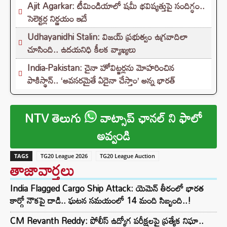
Ajit Agarkar: టీమిండియాలో షమీ భవిష్యత్తుపై సందిగ్ధం..
సెలెక్టర్ల నిర్ణయం ఇదే
Udhayanidhi Stalin: విజయ్ ప్రభుత్వం ఉగ్రవాదిలా
చూసింది.. ఉదయనిధి కీలక వ్యాఖ్యలు
India-Pakistan: చైనా హోవిట్జర్లను మోహరించిన
పాకిస్థాన్.. ‘అవసరమైతే ఏదైనా చేస్తాం’ అన్న భారత్
NTV తెలుగు
వాట్సాప్ ఛానల్ ని ఫాలో
అవ్వండి
TAGS
TG20 League 2026
TG20 League Auction
తాజావార్తలు
India Flagged Cargo Ship Attack: యెమెన్ తీరంలో భారత
కార్గో నౌకపై దాడి.. ఘటన సమయంలో 14 మంది సిబ్బంది..!
CM Revanth Reddy: పోలీస్ ఉద్యోగ పరీక్షలపై ప్రత్యేక నిఘా..