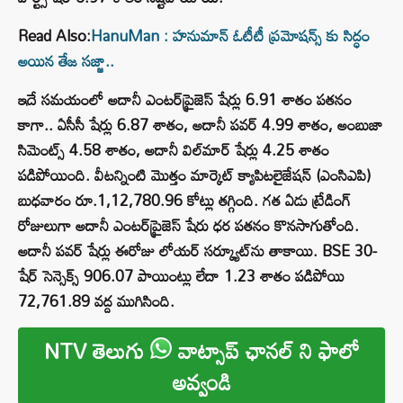
Read Also:
HanuMan : హనుమాన్ ఓటీటీ ప్రమోషన్స్ కు సిద్ధం
అయిన తేజ సజ్జా..
ఇదే సమయంలో అదానీ ఎంటర్‌ప్రైజెస్‌ షేర్లు 6.91 శాతం పతనం
కాగా.. ఏసీసీ షేర్లు 6.87 శాతం, అదానీ పవర్‌ 4.99 శాతం, అంబుజా
సిమెంట్స్‌ 4.58 శాతం, అదానీ విల్‌మార్‌ షేర్లు 4.25 శాతం
పడిపోయింది. వీటన్నింటి మొత్తం మార్కెట్ క్యాపిటలైజేషన్ (ఎంసిఎపి)
బుధవారం రూ.1,12,780.96 కోట్లు తగ్గింది. గత ఏడు ట్రేడింగ్
రోజులుగా అదానీ ఎంటర్‌ప్రైజెస్ షేరు ధర పతనం కొనసాగుతోంది.
అదానీ పవర్ షేర్లు ఈరోజు లోయర్ సర్క్యూట్‌ను తాకాయి. BSE 30-
షేర్ సెన్సెక్స్ 906.07 పాయింట్లు లేదా 1.23 శాతం పడిపోయి
72,761.89 వద్ద ముగిసింది.
NTV తెలుగు
వాట్సాప్ ఛానల్ ని ఫాలో
అవ్వండి