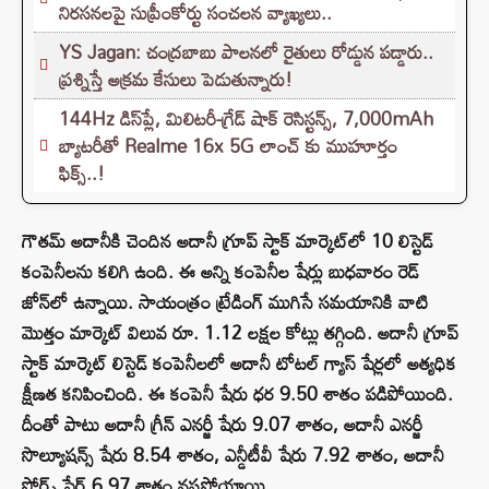
నిరసనలపై సుప్రీంకోర్టు సంచలన వ్యాఖ్యలు..
YS Jagan: చంద్రబాబు పాలనలో రైతులు రోడ్డున పడ్డారు..
ప్రశ్నిస్తే అక్రమ కేసులు పెడుతున్నారు!
144Hz డిస్‌ప్లే, మిలిటరీ-గ్రేడ్ షాక్ రెసిస్టన్స్, 7,000mAh
బ్యాటరీతో Realme 16x 5G లాంచ్ కు ముహూర్తం
ఫిక్స్..!
గౌతమ్ అదానీకి చెందిన అదానీ గ్రూప్ స్టాక్ మార్కెట్‌లో 10 లిస్టెడ్
కంపెనీలను కలిగి ఉంది. ఈ అన్ని కంపెనీల షేర్లు బుధవారం రెడ్
జోన్‌లో ఉన్నాయి. సాయంత్రం ట్రేడింగ్ ముగిసే సమయానికి వాటి
మొత్తం మార్కెట్ విలువ రూ. 1.12 లక్షల కోట్లు తగ్గింది. అదానీ గ్రూప్
స్టాక్ మార్కెట్ లిస్టెడ్ కంపెనీలలో అదానీ టోటల్ గ్యాస్ షేర్లలో అత్యధిక
క్షీణత కనిపించింది. ఈ కంపెనీ షేరు ధర 9.50 శాతం పడిపోయింది.
దీంతో పాటు అదానీ గ్రీన్ ఎనర్జీ షేరు 9.07 శాతం, అదానీ ఎనర్జీ
సొల్యూషన్స్ షేరు 8.54 శాతం, ఎన్డీటీవీ షేరు 7.92 శాతం, అదానీ
పోర్ట్స్ షేర్ 6.97 శాతం నష్టపోయాయి.