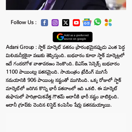
Follow Us :
Add as a preferred
source on google
Adani Group : స్టాక్ మార్కెట్ పతనం ప్రారంభమైనప్పుడు ఎంత పెద్ద
మిలియనీర్లకైనా వణుకు తెప్పిస్తుంది. బుధవారం కూడా స్టాక్ మార్కెట్లలో
ఇదే గందరగోళ వాతావరణం నెలకొంది. బిఎస్‌ఇ సెన్సెక్స్ బుధవారం
1100 పాయింట్లు పతనమైంది. సాయంత్రం ట్రేడింగ్ ముగిసే
సమయానికి 906 పాయింట్ల నష్టంతో ముగిసింది. ఒక్క రోజులో స్టాక్
మార్కెట్‌లో జరిగిన కొన్ని భారీ పతనాలలో ఇది ఒకటి. ఈ మార్కెట్
తుఫానులో పారిశ్రామికవేత్త గౌతమ్ అదానీకి భారీ నష్టం వాటిల్లింది.
అదానీ గ్రూప్‌కు చెందిన లిస్టెడ్ కంపెనీల షేర్లు పతనమయ్యాయి.