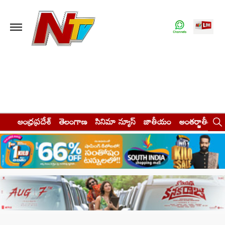
ఆంధ్రప్రదేశ్
తెలంగాణ
సినిమా న్యూస్
జాతీయం
అంతర్జాతీయం