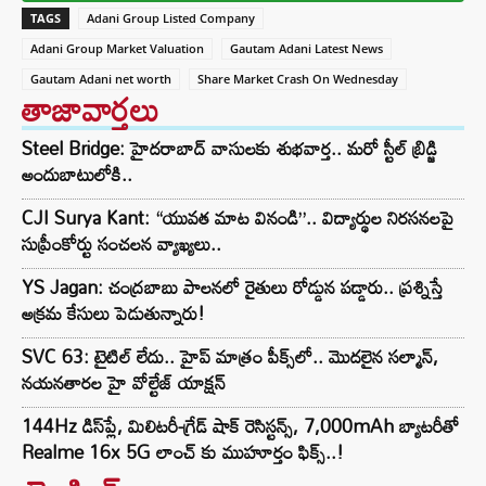
TAGS
Adani Group Listed Company
Adani Group Market Valuation
Gautam Adani Latest News
Gautam Adani net worth
Share Market Crash On Wednesday
తాజావార్తలు
Steel Bridge: హైదరాబాద్ వాసులకు శుభవార్త.. మరో స్టీల్ బ్రిడ్జి
అందుబాటులోకి..
CJI Surya Kant: “యువత మాట వినండి”.. విద్యార్థుల నిరసనలపై
సుప్రీంకోర్టు సంచలన వ్యాఖ్యలు..
YS Jagan: చంద్రబాబు పాలనలో రైతులు రోడ్డున పడ్డారు.. ప్రశ్నిస్తే
అక్రమ కేసులు పెడుతున్నారు!
SVC 63: టైటిల్ లేదు.. హైప్ మాత్రం పీక్స్‌లో.. మొదలైన సల్మాన్,
నయనతారల హై వోల్టేజ్ యాక్షన్
144Hz డిస్‌ప్లే, మిలిటరీ-గ్రేడ్ షాక్ రెసిస్టన్స్, 7,000mAh బ్యాటరీతో
Realme 16x 5G లాంచ్ కు ముహూర్తం ఫిక్స్..!