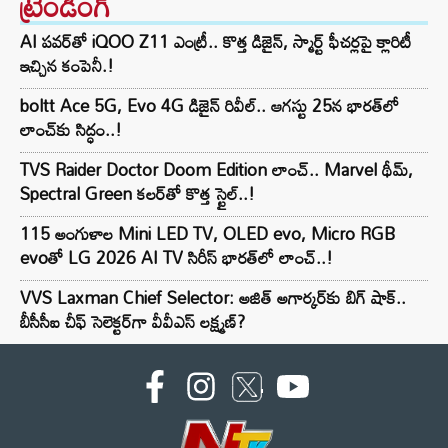
ట్రెండింగ్‌
AI పవర్‌తో iQOO Z11 ఎంట్రీ.. కొత్త డిజైన్, స్మార్ట్ ఫీచర్లపై క్లారిటీ
ఇచ్చిన కంపెనీ.!
boltt Ace 5G, Evo 4G డిజైన్ రివీల్.. ఆగస్టు 25న భారత్‌లో
లాంచ్‌కు సిద్ధం..!
TVS Raider Doctor Doom Edition లాంచ్.. Marvel థీమ్,
Spectral Green కలర్‌తో కొత్త స్టైల్..!
115 అంగుళాల Mini LED TV, OLED evo, Micro RGB
evoతో LG 2026 AI TV సిరీస్ భారత్‌లో లాంచ్..!
VVS Laxman Chief Selector: అజిత్ అగార్కర్‌కు బిగ్ షాక్..
బీసీసీఐ చీఫ్ సెలెక్టర్‌గా వీవీఎస్ లక్ష్మణ్?