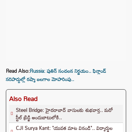
Read Also:
Russia: పుతిన్ సంచలన నిర్ణయం.. ఫిన్లాండ్
సరిహద్దుల్లో రష్యా బలగాల మోహరింపు..
Also Read
Steel Bridge: హైదరాబాద్ వాసులకు శుభవార్త.. మరో
స్టీల్ బ్రిడ్జి అందుబాటులోకి..
CJI Surya Kant: "యువత మాట వినండి".. విద్యార్థుల