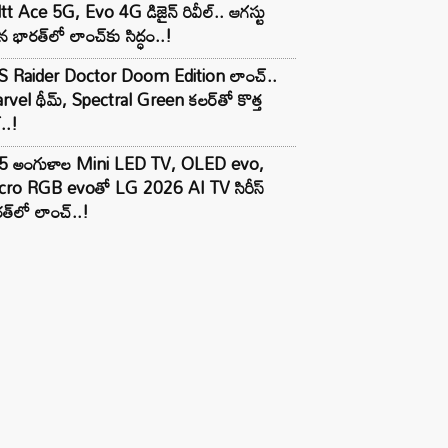
tt Ace 5G, Evo 4G డిజైన్ రివీల్.. ఆగస్టు
 భారత్‌లో లాంచ్‌కు సిద్ధం..!
S Raider Doctor Doom Edition లాంచ్..
vel థీమ్, Spectral Green కలర్‌తో కొత్త
ల్..!
5 అంగుళాల Mini LED TV, OLED evo,
cro RGB evoతో LG 2026 AI TV సిరీస్
త్‌లో లాంచ్..!