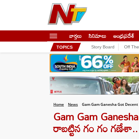
వార్తలు
సినిమాలు
ఆంధ్రప్రదేశ్
Story Board
Off Th
TOPICS
Home
News
Gam Gam Ganesha Got Decent Col
Gam Gam Ganesha: మొద
రాబట్టిన గం గం గణేశా.. 