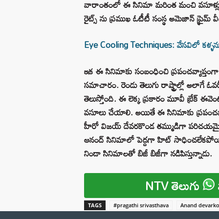
వారాంతంలో ఈ సినిమా మరింత మంచి వసూళ్లు 
రైట్స్ ను ప్రముఖ ఓటీటీ సంస్థ అమెజాన్ ప్రైమ్
Eye Cooling Techniques: వేసవిలో కళ్ళను 
ఇక ఈ సినిమాకు సంబంధించి ప్రపంచవ్యాప్తంగా ర
సమాచారం. రెండు తెలుగు రాష్ట్రాల్లో అలాగే ఓవర్
తెలుస్తోంది. ఈ లెక్క ప్రకారం మూవీ బ్రేక్ ఈవ
వసూలు చేయాలి. అయితే ఈ సినిమాకు ప్రపంచవ్యా
హీరో విజయ్ దేవరకొండ తమ్ముడిగా పరిచయమైన 
ఆనంద్ సినిమాలో పెద్దగా హిట్ సాధించలేకపోయిన
నిండా సినిమాలతో బిజీ బిజీగా నడిపిస్తున్నాడు.
NTV తెలుగు
TAGS
#pragathi srivasthava
Anand devark