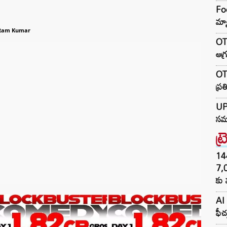
Foo
మ్య
 Ram Kumar
OTR
ఆగ్
OTR
ప్ర
UP 
సమా
ట్
144H
7,
కు 
AI 
ఫీచ