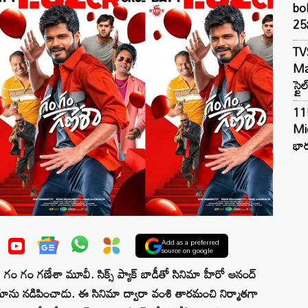
bol
25న
TV
Mar
స్టై
11
Mi
భార
Add as a preferred
source on google
 గం గం గణేశా మూవీ. సిక్స్ ప్యాక్ బాడీతో సినిమా హీరో ఆనంద్
ను నడిపించాడు. ఈ సినిమా ద్వారా వంశి తారమంచి నిర్మాతగా