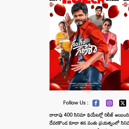
Follow Us :
దాదాపు 400 సినిమా థియేటర్లో రిలీజ్ అయింది
దేవరకొండ కూడా తన వంతు ప్రయత్నంలో సినిమా