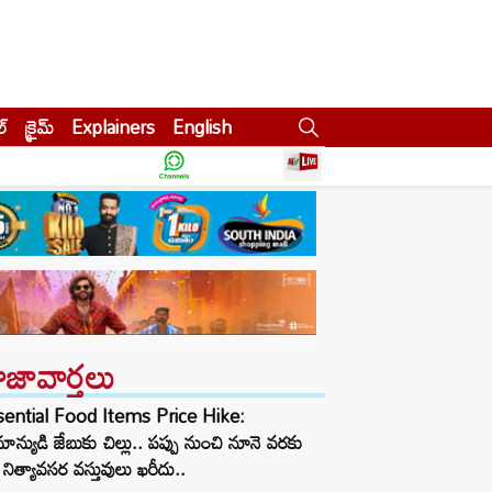
ల్
క్రైమ్
Explainers
English
ాజావార్తలు
sential Food Items Price Hike:
ాన్యుడి జేబుకు చిల్లు.. పప్పు నుంచి నూనె వరకు
నిత్యావసర వస్తువులు ఖరీదు..