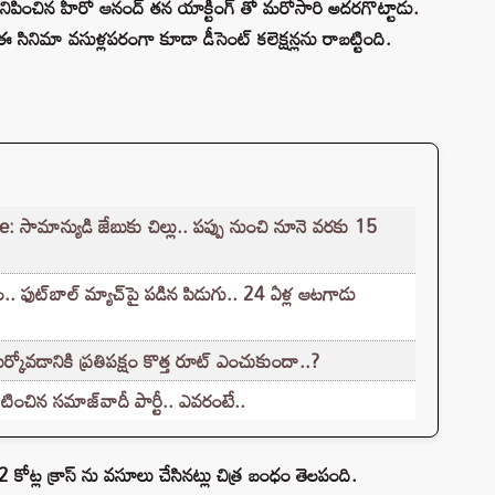
ిపించిన హీరో ఆనంద్ తన యాక్టింగ్ తో మరోసారి అదరగొట్టాడు.
సినిమా వసుళ్లపరంగా కూడా డీసెంట్ కలెక్షన్లను రాబట్టింది.
ామాన్యుడి జేబుకు చిల్లు.. పప్పు నుంచి నూనె వరకు 15
. ఫుట్‌బాల్ మ్యాచ్‌పై పడిన పిడుగు.. 24 ఏళ్ల ఆటగాడు
కోవడానికి ప్రతిపక్షం కొత్త రూట్‌ ఎంచుకుందా..?
టించిన సమాజ్‌వాదీ పార్టీ.. ఎవరంటే..
కోట్ల క్రాస్ ను వసూలు చేసినట్లు చిత్ర బంధం తెలపంది.