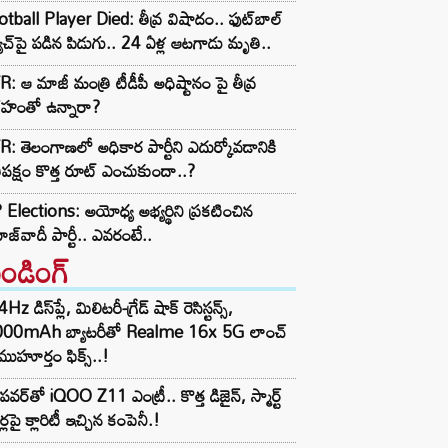
tball Player Died: తీవ్ర విషాదం.. ఫుట్‌బాల్
ాచ్‌పై పడిన పిడుగు.. 24 ఏళ్ల ఆటగాడు మృతి..
: ఆ మాజీ మంత్రి టీడీపీ అధిష్టానం పై తీవ్ర
రహంతో ఉన్నారా?
: తెలంగాణలో అధికార పార్టీని ఎదుర్కోవడానికి
తిపక్షం కొత్త రూట్‌ ఎంచుకుందా..?
Elections: అయోధ్య అభ్యర్థిని ప్రకటించిన
జ్‌వాదీ పార్టీ.. ఎవరంటే..
రెండింగ్‌
z డిస్‌ప్లే, మిలిటరీ-గ్రేడ్ షాక్ రెసిస్టన్స్,
000mAh బ్యాటరీతో Realme 16x 5G లాంచ్
ముహూర్తం ఫిక్స్..!
పవర్‌తో iQOO Z11 ఎంట్రీ.. కొత్త డిజైన్, స్మార్ట్
ర్లపై క్లారిటీ ఇచ్చిన కంపెనీ.!