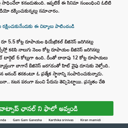
సాధించేలా కనబడుతుంది. ఇప్పటికే ఈ సినిమా సంబంధించి ఓటిటి
 వీడియో దక్కించుకున్నట్లు సమాచారం.
రక్షించుకునేందుకు ఈ చిట్కాలు పాటించండి
ూ 5.5 కోట్ల రూపాయల థియేట్రికల్ బిజినెస్ జరిగినట్లు
సీస్లో కలిపి నాలుగు నెలల కోట్ల రూపాయల బిజినెస్ జరిగినట్లు
ెంట్ టార్గెట్ 6 కోట్లుగా ఉంది. దీంతో దాదాపు 12 కోట్ల రూపాయలు
ప్తంగా బాగానే బిజినెస్ జరగడంతో హిట్ వైపు దూసుకు వెళ్తోంది.
ఆనంద్ తనకంటూ ఓ ప్రత్యేక స్థానాన్ని సంపాదించుకున్నాడు.
ా.. నటన పరంగా మంచి పేరును తెచ్చిపెట్టాయి. ప్రస్తుతం చేతి
వాట్సాప్ ఛానల్ ని ఫాలో అవ్వండి
onda
Gam Gam Ganesha
Karthika srinivas
Kiran mamidi