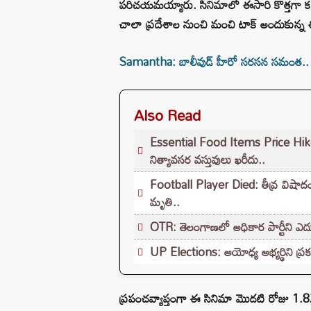
పరిచయమయ్యారు. సినిమాలో ఈసారి కొత్తగా కన
చాలా ప్రదేశాల నుంచి మంచి టాక్ అందుకున్న ఈ 
Samantha: బాలీవుడ్ హీరో సరసన సమంత..
Also Read
Essential Food Items Price Hike: స
నిత్యావసర వస్తువులు ఖరీదు..
Football Player Died: తీవ్ర విషాదం.
మృతి..
OTR: తెలంగాణలో అధికార పార్టీని ఎదుర్
UP Elections: అయోధ్య అభ్యర్థిని ప్రక
ప్రపంచవ్యాప్తంగా ఈ సినిమా మొదటి రోజు 1.82 