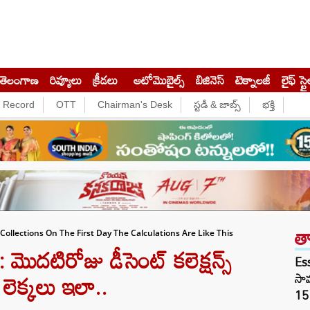
తెలంగాణ
రివ్యూలు
క్రీడలు
ఆటోమొబైల్స్
బిజినెస్‌
టెక్నాలజీ
లైఫ్ స్టై
e Record
OTT
Chairman's Desk
స్టడీ & జాబ్స్
భక్తి
త
lections On The First Day The Calculations Are Like This
టిరోజు డీసెంట్ కలెక్షన్స్
Es
లెక్కలు ఇలా..
సామ
15 