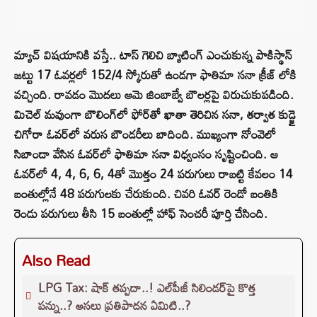
మ్యాచ్ విషయానికి వస్తే.. టాస్ గెలిచి బ్యాటింగ్ ఎంచుకున్న పాకిస్థాన్
జట్టు 17 ఓవర్లలో 152/4 స్కోరుతో ఉండగా ఫాతిమా సనా క్రీజ్‌ లోకి
వచ్చింది. రావడం మొదలు ఆమె జింబాబ్వే బౌలర్లపై విరుచుకుపడింది.
మిచెల్ మవుంగా బౌలింగ్‌లో ఫోర్‌తో ఖాతా తెరిచిన సనా, తర్వాత కుడ్జై
చిగోరా ఓవర్‌లో వరుస బౌండరీలు బాదింది. ముఖ్యంగా నోంవెలో
సిబాండా వేసిన ఓవర్‌లో ఫాతిమా సనా విధ్వంసం సృష్టించింది. ఆ
ఓవర్‌లో 4, 4, 6, 6, 4తో మొత్తం 24 పరుగులు రాబట్టి కేవలం 14
బంతుల్లోనే 48 పరుగులకు చేరుకుంది. చివరి ఓవర్ రెండో బంతికి
రెండు పరుగులు తీసి 15 బంతుల్లో హాఫ్ సెంచరీ పూర్తి చేసింది.
Also Read
LPG Tax: షాక్‌ తప్పదా..! ఎల్‌పీజీ సిలిండర్‌పై కొత్త
పన్ను..? అసలు ప్రతిపాదన ఏమిటి..?