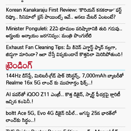
Korean Kanakaraju First Review: ‘కొరియన్ కనకరాజు’ ఫస్ట్
రివ్యూ.. సినిమాలో ప్లస్ పాయింట్స్ ఇవే.. అసలు మేటర్ ఏంటంటే?
Minister Ponguleti: 22ఏ భూముల పరిష్కారానికి తుది గడువు..
అర్హులకు అన్యాయం జరగనివ్వం: మంత్రి పొంగులేటి
Exhaust Fan Cleaning Tips: మీ కిచెన్ ఎగ్జాస్ట్ ఫ్యాన్ నల్లగా,
జిడ్డుగా మారిందా? ఇలా చేస్తే విప్పకుండానే కొత్తదిలా మెరిసిపోతుంది!
ట్రెండింగ్‌
144Hz డిస్‌ప్లే, మిలిటరీ-గ్రేడ్ షాక్ రెసిస్టన్స్, 7,000mAh బ్యాటరీతో
Realme 16x 5G లాంచ్ కు ముహూర్తం ఫిక్స్..!
AI పవర్‌తో iQOO Z11 ఎంట్రీ.. కొత్త డిజైన్, స్మార్ట్ ఫీచర్లపై క్లారిటీ
ఇచ్చిన కంపెనీ.!
boltt Ace 5G, Evo 4G డిజైన్ రివీల్.. ఆగస్టు 25న భారత్‌లో
లాంచ్‌కు సిద్ధం..!