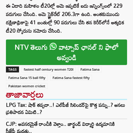
ఈ ఏడాది మహిళల టీ20ల్లో ఆమె ఇప్పటికే ఐదు ఇన్నింగ్స్‌లలో 229
పరుగులు చేసింది. ఆమె స్ట్రైక్‌రేట్ 206.3గా ఉంది. అంతకుముందు
దక్షిణాఫ్రికాపై 41 బంతుల్లో 90 పరుగులు చేసి తన కెరీర్‌లోనే అత్యధిక
టీ20 స్కోరును నమోదు చేసింది.
NTV తెలుగు
వాట్సాప్ ఛానల్ ని ఫాలో
అవ్వండి
TAGS
fastest half century women T20I
Fatima Sana
Fatima Sana 15 ball fifty
Fatima Sana fastest fifty
Pakistan women cricket
తాజావార్తలు
LPG Tax: షాక్‌ తప్పదా..! ఎల్‌పీజీ సిలిండర్‌పై కొత్త పన్ను..? అసలు
ప్రతిపాదన ఏమిటి..?
CJP: అవసరమైతే రాంచీకి వెళ్తాం.. జార్ఖండ్ విద్యార్థి ఉద్యమానికి
సీజేపీ మద్దతు..