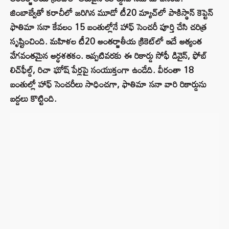
జింబాబ్వేతో కరాచీలో జరిగిన మూడో టీ20 మ్యాచ్‌లో పాకిస్థాన్ కెప్టెన్
ఫాతిమా సనా కేవలం 15 బంతుల్లోనే హాఫ్ సెంచరీ పూర్తి చేసి చరిత్ర
సృష్టించింది. మహిళల టీ20 అంతర్జాతీయ క్రికెట్‌లో ఇదే అత్యంత
వేగవంతమైన అర్ధశతకం. ఇప్పటివరకు ఈ రికార్డు సోఫీ డివైన్, ఫోబ్
లిచ్‌ఫీల్డ్, రిచా ఘోష్ పేర్లపై సంయుక్తంగా ఉండేది. వీరంతా 18
బంతుల్లో హాఫ్ సెంచరీలు సాధించగా, ఫాతిమా సనా వారి రికార్డును
బద్దలు కొట్టింది.