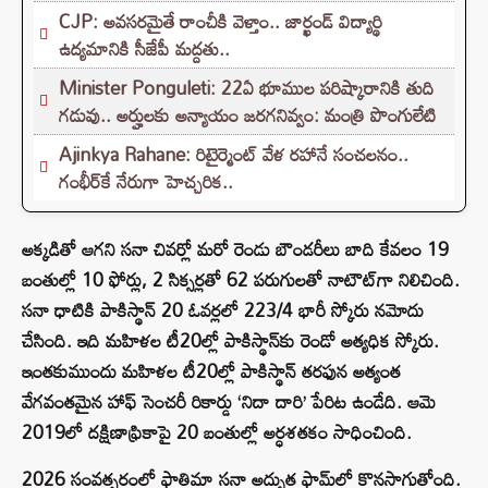
CJP: అవసరమైతే రాంచీకి వెళ్తాం.. జార్ఖండ్ విద్యార్థి
ఉద్యమానికి సీజేపీ మద్దతు..
Minister Ponguleti: 22ఏ భూముల పరిష్కారానికి తుది
గడువు.. అర్హులకు అన్యాయం జరగనివ్వం: మంత్రి పొంగులేటి
Ajinkya Rahane: రిటైర్మెంట్ వేళ రహానే సంచలనం..
గంభీర్‌కే నేరుగా హెచ్చరిక..
అక్కడితో ఆగని సనా చివర్లో మరో రెండు బౌండరీలు బాది కేవలం 19
బంతుల్లో 10 ఫోర్లు, 2 సిక్సర్లతో 62 పరుగులతో నాటౌట్‌గా నిలిచింది.
సనా ధాటికి పాకిస్థాన్ 20 ఓవర్లలో 223/4 భారీ స్కోరు నమోదు
చేసింది. ఇది మహిళల టీ20ల్లో పాకిస్థాన్‌కు రెండో అత్యధిక స్కోరు.
ఇంతకుముందు మహిళల టీ20ల్లో పాకిస్థాన్ తరఫున అత్యంత
వేగవంతమైన హాఫ్ సెంచరీ రికార్డు ‘నిదా దారి’ పేరిట ఉండేది. ఆమె
2019లో దక్షిణాఫ్రికాపై 20 బంతుల్లో అర్ధశతకం సాధించింది.
2026 సంవత్సరంలో ఫాతిమా సనా అద్భుత ఫామ్‌లో కొనసాగుతోంది.