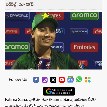
లిచ్‌ఫీల్డ్, రిచా ఘోష్
Follow Us :
Add as a preferred
source on google
Fatima Sana: ఫాతిమా సనా (Fatima Sana) మహిళల టీ20
అంతర్జాతీయ క్రికెట్‌లో అరుదైన రికార్డును నమోదు చేసింది.