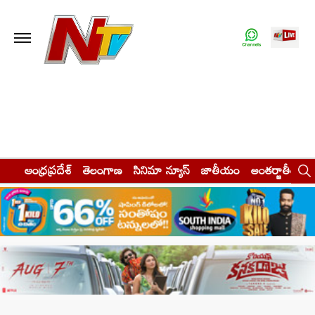
ఆంధ్రప్రదేశ్
తెలంగాణ
సినిమా న్యూస్
జాతీయం
అంతర్జాతీయం