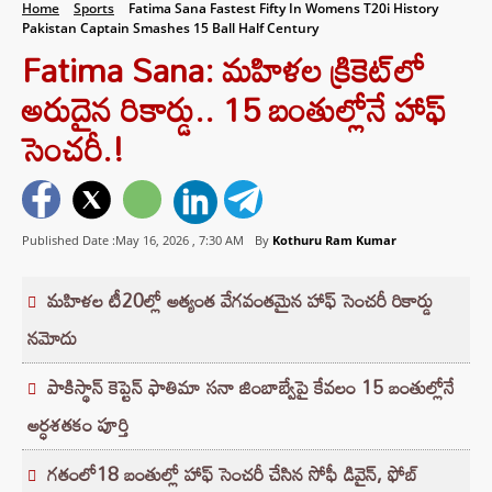
Home
Sports
Fatima Sana Fastest Fifty In Womens T20i History
Pakistan Captain Smashes 15 Ball Half Century
Fatima Sana: మహిళల క్రికెట్‌లో
అరుదైన రికార్డు.. 15 బంతుల్లోనే హాఫ్
సెంచరీ.!
Published Date :May 16, 2026 ,
7:30 AM
By
Kothuru Ram Kumar
మహిళల టీ20ల్లో అత్యంత వేగవంతమైన హాఫ్ సెంచరీ రికార్డు
నమోదు
పాకిస్థాన్ కెప్టెన్ ఫాతిమా సనా జింబాబ్వేపై కేవలం 15 బంతుల్లోనే
అర్ధశతకం పూర్తి
గతంలో18 బంతుల్లో హాఫ్ సెంచరీ చేసిన సోఫీ డివైన్, ఫోబ్