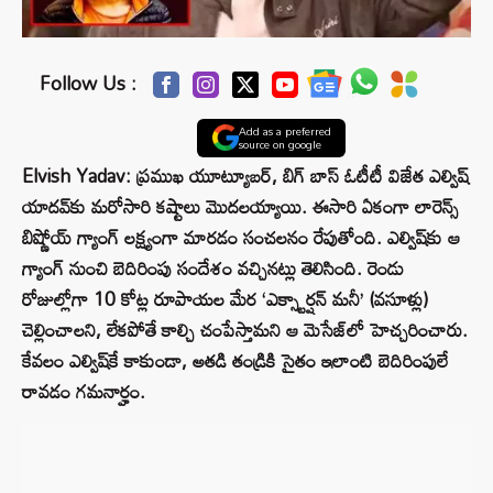
Follow Us :
Add as a preferred
source on google
Elvish Yadav: ప్రముఖ యూట్యూబర్, బిగ్ బాస్ ఓటీటీ విజేత ఎల్విష్
యాదవ్‌కు మరోసారి కష్టాలు మొదలయ్యాయి. ఈసారి ఏకంగా లారెన్స్
బిష్ణోయ్ గ్యాంగ్ లక్ష్యంగా మారడం సంచలనం రేపుతోంది. ఎల్విష్‌కు ఆ
గ్యాంగ్ నుంచి బెదిరింపు సందేశం వచ్చినట్లు తెలిసింది. రెండు
రోజుల్లోగా 10 కోట్ల రూపాయల మేర ‘ఎక్స్టార్షన్ మనీ’ (వసూళ్లు)
చెల్లించాలని, లేకపోతే కాల్చి చంపేస్తామని ఆ మెసేజ్‌లో హెచ్చరించారు.
కేవలం ఎల్విష్‌కే కాకుండా, అతడి తండ్రికి సైతం ఇలాంటి బెదిరింపులే
రావడం గమనార్హం.