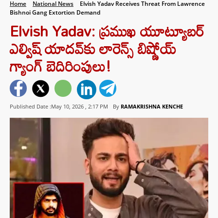
Home
National News
Elvish Yadav Receives Threat From Lawrence
Bishnoi Gang Extortion Demand
Elvish Yadav: ప్రముఖ యూట్యూబర్
ఎల్విష్ యాదవ్‌కు లారెన్స్ బిష్ణోయ్
గ్యాంగ్ బెదిరింపులు!
Published Date :May 10, 2026 ,
2:17 PM
By
RAMAKRISHNA KENCHE