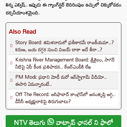
తిన్న ఎల్విష్.. ఇప్పుడు ఈ గ్యాంగ్‌స్టర్ బెదిరింపుల ఉచ్చులో చిక్కుకోవడం
చర్చనీయాంశమైంది.
Also Read
Story Board: తమిళనాడులో ప్రతీకారమే రాజకీయమా..?
కరుణ, జయ దగ్గర నుంచి విజయ్ దాకా అదే తీరా..?
Krishna River Management Board: శ్రీశైలం, సాగర్
నీటిపై ఏపీ కీలక ప్రతిపాదన.. కేఆర్ఎంబీకి లేఖ
PM Modi: ప్రధాని మోడీ మరో ఇన్‌స్టాగ్రామ్ వీడియో..
ఈసారి ఏమన్నారంటే..
Off The Record: ఆసిఫాబాద్ కాంగ్రెస్‌లో అసంతృప్తి అగ్గి..
డీసీసీ అధ్యక్షురాలిపై తిరుగుబాటు?
NTV తెలుగు
వాట్సాప్ ఛానల్ ని ఫాలో