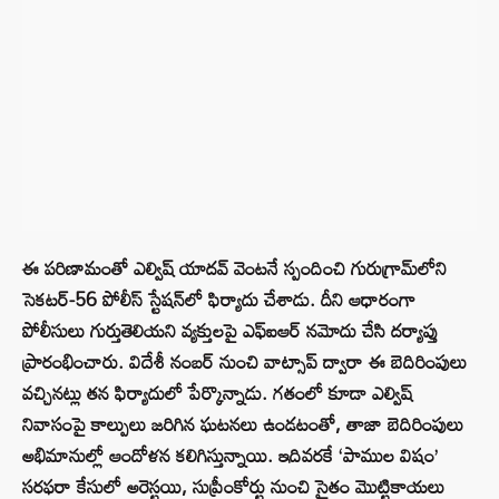
ఈ పరిణామంతో ఎల్విష్ యాదవ్ వెంటనే స్పందించి గురుగ్రామ్‌లోని
సెకటర్-56 పోలీస్ స్టేషన్‌లో ఫిర్యాదు చేశాడు. దీని ఆధారంగా
పోలీసులు గుర్తుతెలియని వ్యక్తులపై ఎఫ్ఐఆర్ నమోదు చేసి దర్యాప్తు
ప్రారంభించారు. విదేశీ నంబర్ నుంచి వాట్సాప్ ద్వారా ఈ బెదిరింపులు
వచ్చినట్లు తన ఫిర్యాదులో పేర్కొన్నాడు. గతంలో కూడా ఎల్విష్
నివాసంపై కాల్పులు జరిగిన ఘటనలు ఉండటంతో, తాజా బెదిరింపులు
అభిమానుల్లో ఆందోళన కలిగిస్తున్నాయి. ఇదివరకే ‘పాముల విషం’
సరఫరా కేసులో అరెస్టయి, సుప్రీంకోర్టు నుంచి సైతం మొట్టికాయలు