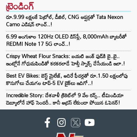
ట్రెండింగ్‌
రూ.9.99 లక్షలకే పెట్రోల్, డీజిల్, CNG ఆప్షన్లతో Tata Nexon
Camo ఎడిషన్ లాంచ్..!
6.99 అంగుళాల 120Hz OLED డిస్‌ప్లే, 8,000mAh బ్యాటరీతో
REDMI Note 17 5G లాంచ్..!
Crispy Wheat Flour Snacks: బయటి జంక్ ఫుడ్‌కి బై..బై..
ఇంట్లోనే గోధుమపిండితో కరకరలాడే హెల్తీ స్నాక్స్ చేసేయండి ఇలా.!
Best EV Bikes: బెస్ట్ మైలేజ్, అదిరే ఫీచర్లతో రూ.1.50 లక్షలలోపు
కొనుగోలు చేయగల టాప్-5 EV బైక్‌లు ఇదిగో..!
Incredible Story: దేశవాళీ క్రికెట్‌లో 9 వేల రన్స్.. టీమిండియా
డెబ్యూలోనే హాఫ్ సెంచరీ.. కానీ అడ్రస్ లేకుండా పోయిన ఓపెనర్!