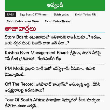
అవ్వండి
TAGS
Bigg Boss OTT Winner
Elvish yadav
Elvish Yadav FIR
Elvish Yadav Latest News
Elvish Yadav Threat
తాజావార్తలు
Story Board: తమిళనాడులో ప్రతీకారమే రాజకీయమా..? కరుణ,
జయ దగ్గర నుంచి విజయ్ దాకా అదే తీరా..?
Krishna River Management Board: శ్రీశైలం, సాగర్ నీటిపై
ఏపీ కీలక ప్రతిపాదన.. కేఆర్ఎంబీకి లేఖ
PM Modi: ప్రధాని మోడీ మరో ఇన్‌స్టాగ్రామ్ వీడియో.. ఈసారి
ఏమన్నారంటే..
Off The Record: ఆసిఫాబాద్ కాంగ్రెస్‌లో అసంతృప్తి అగ్గి.. డీసీసీ
అధ్యక్షురాలిపై తిరుగుబాటు?
Tour Of South Africa: సౌతాఫ్రికా షెడ్యూల్‌లో కీలక మార్పులు..
టీ20లు కూడా అక్కడే..