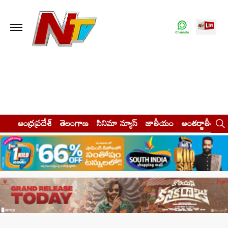
ఆంధ్రప్రదేశ్
తెలంగాణ
సినిమా న్యూస్
జాతీయం
అంతర్జాతీయం