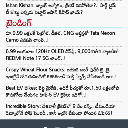
Ishan Kishan: బ్యాంక్ ఉద్యోగం, క్రికెట్ సరిపోలేదా?.. పార్ట్ టైమ్
టీ కొట్టు ఎప్పుడు పెట్టావ్ ఇషాన్ కిషాన్ భాయ్‌?
ట్రెండింగ్‌
రూ.9.99 లక్షలకే పెట్రోల్, డీజిల్, CNG ఆప్షన్లతో Tata Nexon
Camo ఎడిషన్ లాంచ్..!
6.99 అంగుళాల 120Hz OLED డిస్‌ప్లే, 8,000mAh బ్యాటరీతో
REDMI Note 17 5G లాంచ్..!
Crispy Wheat Flour Snacks: బయటి జంక్ ఫుడ్‌కి బై..బై..
ఇంట్లోనే గోధుమపిండితో కరకరలాడే హెల్తీ స్నాక్స్ చేసేయండి ఇలా.!
Best EV Bikes: బెస్ట్ మైలేజ్, అదిరే ఫీచర్లతో రూ.1.50 లక్షలలోపు
కొనుగోలు చేయగల టాప్-5 EV బైక్‌లు ఇదిగో..!
Incredible Story: దేశవాళీ క్రికెట్‌లో 9 వేల రన్స్.. టీమిండియా
డెబ్యూలోనే హాఫ్ సెంచరీ.. కానీ అడ్రస్ లేకుండా పోయిన ఓపెనర్!