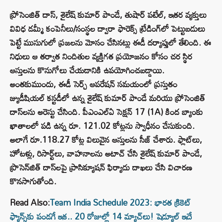
ప్రోసెంజిత్ దాస్, శైలేష్ కుమార్ పాండే, తుషార్ పటేల్, ఇతర వ్యక్తులు
వివిధ డమ్మీ కంపెనీలు/సంస్థల ద్వారా ఫారెక్స్ ట్రేడింగ్‌లో పెట్టుబడులు
పెట్టే ముసుగులో ప్రజలను మోసం చేసినట్లు ఈడీ దర్యాప్తులో తేలింది. ఈ
నిధులు ఆ తర్వాత నిందితుల వ్యక్తిగత ప్రయోజనం కోసం చర స్థిర
ఆస్తులను కొనుగోలు చేయడానికి ఉపయోగించబడ్డాయి.
అంతకుముందు, ఈడీ సెర్చ్ ఆపరేషన్ సమయంలో ప్రస్తుతం
జ్యుడీషియల్ కస్టడీలో ఉన్న శైలేష్ కుమార్ పాండే మరియు ప్రోసెంజిత్
దాస్‌లను అరెస్టు చేసింది. పీఎంఎల్ఏ సెక్షన్ 17 (1A) కింద బ్యాంకు
ఖాతాలలో పడి ఉన్న రూ. 121.02 కోట్లను స్వాధీనం చేసుకుంది.
అలాగే రూ.118.27 కోట్ల విలువైన ఆస్తులను సీజ్ చేశారు. ఫ్లాట్‌లు,
హోటళ్లు, రిసార్ట్‌లు, వాహనాలను అటాచ్ చేసి శైలేష్ కుమార్ పాండే,
ప్రొసెన్‌జిత్ దాస్‌లపై ప్రాసిక్యూషన్ ఫిర్యాదు దాఖలు చేసి విచారణ
కొనసాగుతోంది.
Read Also:
Team India Schedule 2023: భారత క్రికెట్
ఫ్యాన్స్‌కు పండగే ఇక.. 20 రోజుల్లో 14 మ్యాచ్‌లు! షెడ్యూల్ ఇదే