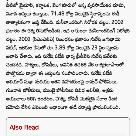
వీటిలో మైసూర్, కర్ణాటక, బెంగళూరులో ఉన్న వ్యవసాయేతర భూమి,
నివాస ఆస్తులు ఉన్నాయి. 71.48 కోట్ల విలువైన స్థిరాస్తులను ఈడీ
తాత్కాలికంగా జప్తు చేసింది. మనీలాండరింగ్ నిరోధక చట్టం, 2002
ప్రకారం ఈ చర్య తీసుకోబడింది. ఇది కాకుండా మనీలాండరింగ్ నిరోధక
చట్టం, 2002 (పిఎంఎల్‌ఎ) నిబంధనల ప్రకారం సురేష్ జగుభాయ్
పటేల్, ఇతరుల కేసులో రూ.3.89 కోట్ల విలువైన 23 స్థిరాస్తులను
అటాచ్ చేశారు. ఇది సురేష్ పటేల్ భార్య ప్రీతీబెన్ సురేష్ పటేల్‌కు
చెందినది. హత్యలు, దోపిడీలు, అవినీతి తదితర నేర కార్యకలాపాలలో
పాల్గొనడం ద్వారా ఈ ఆస్తులను సంపాదించారు. సురేష్ పటేల్
అలియాస్ సుఖా మరియు అతని సహచరులపై డామన్ పోలీసులు,
గుజరాత్ పోలీసులు, ముంబై పోలీసులు వివిధ అవినీతి, అక్రమ
ఆయుధాలు కలిగి ఉండటం, హత్య, దోపిడీ మొదలైన నేరాల కింద
నమోదు చేసిన ఎఫ్‌ఐఆర్ ఆధారంగా ఈడీ దర్యాప్తు ప్రారంభించింది.
Also Read