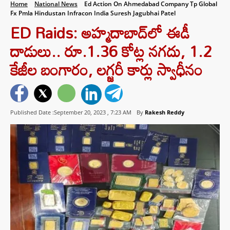
Home
National News
Ed Action On Ahmedabad Company Tp Global
Fx Pmla Hindustan Infracon India Suresh Jagubhai Patel
ED Raids: అహ్మదాబాద్‎లో ఈడీ
దాడులు.. రూ.1.36 కోట్ల నగదు, 1.2
కేజీల బంగారం, లగ్జరీ కార్లు స్వాధీనం
Published Date :September 20, 2023 ,
7:23 AM
By
Rakesh Reddy