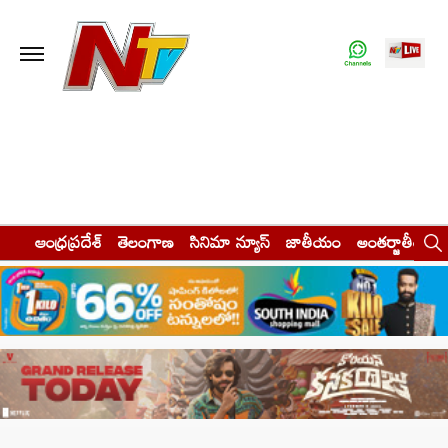
ఆంధ్రప్రదేశ్
తెలంగాణ
సినిమా న్యూస్
జాతీయం
అంతర్జాతీయం