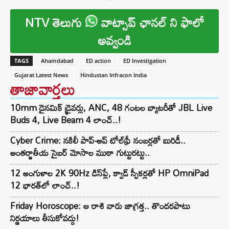
NTV తెలుగు
వాట్సాప్ ఛానల్ ని ఫాలో
అవ్వండి
TAGS
Ahamdabad
ED action
ED Investigation
Gujarat Latest News
Hindustan Infracon India
తాజావార్తలు
10mm డైనమిక్ డ్రైవర్లు, ANC, 48 గంటల బ్యాటరీతో JBL Live
Buds 4, Live Beam 4 లాంచ్..!
Cyber Crime: నకిలీ పాప్-అప్ టోల్‌ఫ్రీ నంబర్లతో బురిడీ..
అంతర్జాతీయ సైబర్ మోసాల ముఠా గుట్టురట్టు..
12 అంగుళాల 2K 90Hz డిస్‌ప్లే, క్వాడ్ స్పీకర్లతో HP OmniPad
12 భారత్‌లో లాంచ్..!
Friday Horoscope: ఆ రాశి వారు జాగ్రత్త.. తొందరపాటు
నిర్ణయాలు తీసుకోవద్దు!