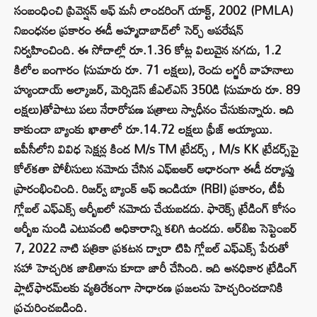
సంబంధించి ప్రివెన్షన్ ఆఫ్ మనీ లాండరింగ్ యాక్ట్, 2002 (PMLA)
నిబంధనల ప్రకారం ఈడీ అహ్మదాబాద్‌లో సెర్చ్ ఆపరేషన్
నిర్వహించింది. ఈ సోదాల్లో రూ.1.36 కోట్ల విలువైన నగదు, 1.2
కిలోల బంగారం (సుమారు రూ. 71 లక్షలు), రెండు లగ్జరీ వాహనాలు
హ్యుందాయ్ అల్కాజర్, మెర్సిడెస్ జీఎల్‌ఎస్ 350డి (సుమారు రూ. 89
లక్షలు)తోపాటు పలు నేరారోపణ పత్రాలు స్వాధీనం చేసుకున్నారు. ఇది
కాకుండా బ్యాంకు ఖాతాలో రూ.14.72 లక్షలు ఫ్రీజ్ అయ్యాయి.
ఐపీసీలోని వివిధ సెక్షన్ల కింద M/s TM ట్రేడర్స్ , M/s KK ట్రేడర్స్‌పై
కోల్‌కతా పోలీసులు నమోదు చేసిన ఎఫ్ఐఆర్ ఆధారంగా ఈడీ దర్యాప్తు
ప్రారంభించింది. రిజర్వ్ బ్యాంక్ ఆఫ్ ఇండియా (RBI) ప్రకారం, టీపీ
గ్లోబల్ ఎఫ్ఎక్స్ ఆర్బీఐలో నమోదు చేయబడదు. ఫారెక్స్ ట్రేడింగ్ కోసం
ఆర్బీఐ నుండి ఎటువంటి అధికారాన్ని కలిగి ఉండదు. ఆర్‌బిఐ సెప్టెంబర్
7, 2022 నాటి పత్రికా ప్రకటన ద్వారా టిపి గ్లోబల్ ఎఫ్‌ఎక్స్ పేరుతో
సహా హెచ్చరిక జాబితాను కూడా జారీ చేసింది. ఇది అనధికార ట్రేడింగ్
ప్లాట్‌ఫారమ్‌లకు వ్యతిరేకంగా సాధారణ ప్రజలను హెచ్చరించడానికి
ప్రచురించబడింది.