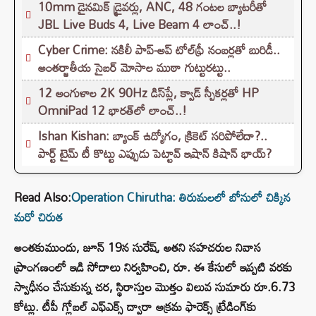
10mm డైనమిక్ డ్రైవర్లు, ANC, 48 గంటల బ్యాటరీతో
JBL Live Buds 4, Live Beam 4 లాంచ్..!
Cyber Crime: నకిలీ పాప్-అప్ టోల్‌ఫ్రీ నంబర్లతో బురిడీ..
అంతర్జాతీయ సైబర్ మోసాల ముఠా గుట్టురట్టు..
12 అంగుళాల 2K 90Hz డిస్‌ప్లే, క్వాడ్ స్పీకర్లతో HP
OmniPad 12 భారత్‌లో లాంచ్..!
Ishan Kishan: బ్యాంక్ ఉద్యోగం, క్రికెట్ సరిపోలేదా?..
పార్ట్ టైమ్ టీ కొట్టు ఎప్పుడు పెట్టావ్ ఇషాన్ కిషాన్ భాయ్‌?
Read Also:
Operation Chirutha: తిరుమలలో బోనులో చిక్కిన
మరో చిరుత
అంతకుముందు, జూన్ 19న సురేష్, అతని సహచరుల నివాస
ప్రాంగణంలో ఇడి సోదాలు నిర్వహించి, రూ. ఈ కేసులో ఇప్పటి వరకు
స్వాధీనం చేసుకున్న చర, స్థిరాస్తుల మొత్తం విలువ సుమారు రూ.6.73
కోట్లు. టీపీ గ్లోబల్ ఎఫ్ఎక్స్ ద్వారా అక్రమ ఫారెక్స్ ట్రేడింగ్‌కు