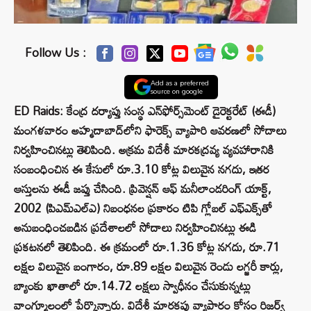
Follow Us :
Add as a preferred
source on google
ED Raids: కేంద్ర దర్యాప్తు సంస్థ ఎన్‌ఫోర్స్‌మెంట్ డైరెక్టరేట్ (ఈడీ)
మంగళవారం అహ్మదాబాద్‌లోని ఫారెక్స్ వ్యాపారి ఆవరణలో సోదాలు
నిర్వహించినట్లు తెలిపింది. అక్రమ విదేశీ మారకద్రవ్య వ్యవహారానికి
సంబంధించిన ఈ కేసులో రూ.3.10 కోట్ల విలువైన నగదు, ఇతర
ఆస్తులను ఈడీ జప్తు చేసింది. ప్రివెన్షన్ ఆఫ్ మనీలాండరింగ్ యాక్ట్,
2002 (పిఎమ్‌ఎల్‌ఎ) నిబంధనల ప్రకారం టిపి గ్లోబల్ ఎఫ్‌ఎక్స్‌తో
అనుబంధించబడిన ప్రదేశాలలో సోదాలు నిర్వహించినట్లు ఈడి
ప్రకటనలో తెలిపింది. ఈ క్రమంలో రూ.1.36 కోట్ల నగదు, రూ.71
లక్షల విలువైన బంగారం, రూ.89 లక్షల విలువైన రెండు లగ్జరీ కార్లు,
బ్యాంకు ఖాతాలో రూ.14.72 లక్షలు స్వాధీనం చేసుకున్నట్లు
వాంగ్మూలంలో పేర్కొన్నారు. విదేశీ మారకపు వ్యాపారం కోసం రిజర్వ్