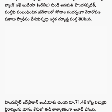
బ్యాంక్ ఆఫ్ ఇండియా (ఆర్‌బిఐ) నుండి అనుమతి పొందనప్పటికీ,
సంస్థకు సంబంధించిన ప్రదేశాలలో సోదాల సందర్భంగా నేరారోపణ
పత్రాలు స్వాధీనం చేసుకున్నట్లు ఆర్థిక దర్యాప్తు సంస్థ తెలిపింది.
హిందుస్థాన్ ఇన్‌ఫ్రాకాన్ ఇండియాకు చెందిన రూ.71.48 కోట్ల విలువైన
స్థిరాస్తులను మోసం కేసులో ఈడి తాత్కాలికంగా అటాచ్ చేసింది.