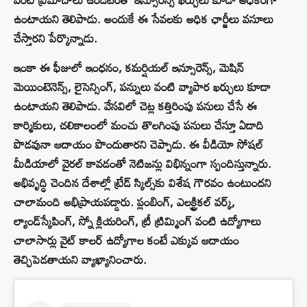
ఉంటాయని తెలిపాడు. అందుకే ఈ సేవలకు అధిక ఛార్జీలు వసూలు
చేస్తారని పేర్కొన్నాడు.
ఇంకా ఈ ఫీజులో ఇంధనం, కమర్షియల్ ఇన్సూరెన్స్, మెషిన్
మెయింటెనెన్స్, లైసెన్సింగ్, పన్నులు వంటి వ్యాపార ఖర్చులు కూడా
ఉంటాయని తెలిపాడు. వేసవిలో చెట్ల కత్తిరింపు పనులు చేసే ఈ
కార్మికులు, చలికాలంలో మంచు తొలగింపు పనులు చేస్తూ ఏడాది
పొడవునా ఆదాయం పొందుతారని చెప్పాడు. ఈ వీడియో సోషల్
మీడియాలో వైరల్ కావడంతో నెటిజన్లు విభిన్నంగా స్పందిస్తున్నారు.
అభివృద్ధి చెందిన దేశాల్లో ట్రేడ్ స్కిల్స్‌కు విశేష గౌరవం ఉంటుందని
చాలామంది అభిప్రాయపడ్డారు. ప్లంబింగ్, ఎలక్ట్రికల్ వర్క్,
ల్యాండ్‌స్కేపింగ్, స్నో క్లియరింగ్, ట్రీ ట్రిమ్మింగ్ వంటి ఉద్యోగాలు
చాలాసార్లు వైట్ కాలర్ ఉద్యోగాల కంటే ఎక్కువ ఆదాయం
తెచ్చిపెడతాయని వ్యాఖ్యానించారు.