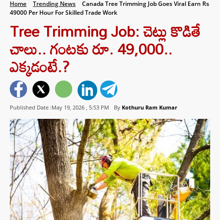
Home
Trending News
Canada Tree Trimming Job Goes Viral Earn Rs
49000 Per Hour For Skilled Trade Work
Tree Trimming Job: చెట్లు కొడితే
చాలు.. గంటకు రూ. 49,000..
ఎక్కడంటే.?
Published Date :May 19, 2026 ,
5:53 PM
By
Kothuru Ram Kumar