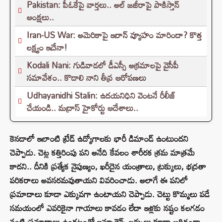
Pakistan: పీఓకేపై వార్తలు.. అల్ జజీరాపై పాకిస్తాన్
ఆంక్షలు..
Iran-US War: అమెరికాపై ఇరాన్ వ్యూహం మారిందా? కొత్త
లక్ష్యం ఇదేనా!
Kodali Nani: గుడివాడలో డీఎస్సీ అక్రమాలపై వైసీపీ
సమావేశం.. కొడాలి నాని తీవ్ర ఆరోపణలు
Udhayanidhi Stalin: ఉదయనిధిని వెంటనే రీలీజ్
చేయండి.. మద్రాస్ హైకోర్టు ఆదేశాలు..
కెనడాలో ఇలాంటి ట్రేడ్ ఉద్యోగాలకు భారీ డిమాండ్ ఉంటుందని
చెప్పాడు. చెట్ల కత్తిరింపు పని అనేది కేవలం శారీరక శ్రమ మాత్రమే
కాదని.. దీనికి ప్రత్యేక నైపుణ్యం, ఖరీదైన యంత్రాలు, ట్రక్కులు, భద్రతా
పరికరాలు అవసరమవుతాయని వివరించాడు. అలాగే ఈ పనిలో
ప్రమాదాలు కూడా ఎక్కువగా ఉంటాయని చెప్పాడు. చెట్టు కొమ్మలు పడే
సమయంలో ఎవరికైనా గాయాలు కావడం లేదా ఇళ్లకు నష్టం కలగడం
వంటి ప్రమాదాలు ఉండటంతో ఇన్సూరెన్స్ ఖర్చులు కూడా అధికంగా