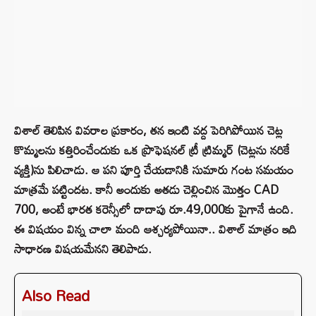
విశాల్ తెలిపిన వివరాల ప్రకారం, తన ఇంటి వద్ద పెరిగిపోయిన చెట్ల
కొమ్మలను కత్తిరించేందుకు ఒక ప్రొఫెషనల్ ట్రీ ట్రిమ్మర్‌ (చెట్లను నరికే
వ్యక్తి)ను పిలిచాడు. ఆ పని పూర్తి చేయడానికి సుమారు గంట సమయం
మాత్రమే పట్టిందట. కానీ అందుకు అతడు చెల్లించిన మొత్తం CAD
700, అంటే భారత కరెన్సీలో దాదాపు రూ.49,000కు పైగానే ఉంది.
ఈ విషయం విన్న చాలా మంది ఆశ్చర్యపోయినా.. విశాల్ మాత్రం ఇది
సాధారణ విషయమేనని తెలిపాడు.
Also Read