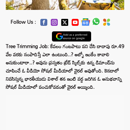
Follow Us :
Add as a preferred
source on google
Tree Trimming Job: కేవలం గంటపాటు పని చేసి దాదాపు రూ.49
వేల వరకు సంపాదిస్తే ఎలా ఉంటుంది..? అబ్బో ఇంకేం కావాలి
అనుకుంటారా..? అవును ప్రస్తుతం ట్రేడ్ స్కిల్స్‌కు ఉన్న డిమాండ్‌ను
చూపించే ఓ వీడియో సోషల్ మీడియాలో వైరల్ అవుతోంది. కెనడాలో
నివసిస్తున్న భారతీయుడు విశాల్ తన ఇంటి వద్ద జరిగిన ఓ అనుభవాన్ని
సోషల్ మీడియాలో పంచుకోవడంతో వైరల్ అయ్యింది.