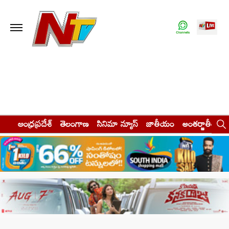
ఆంధ్రప్రదేశ్
తెలంగాణ
సినిమా న్యూస్
జాతీయం
అంతర్జాతీయం