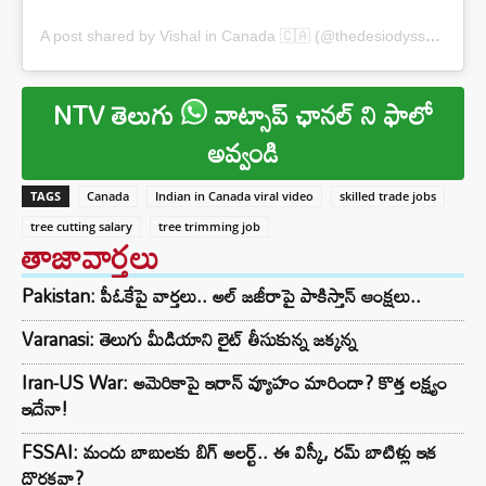
A post shared by Vishal in Canada 🇨🇦 (@thedesiodyssey_canada)
NTV తెలుగు
వాట్సాప్ ఛానల్ ని ఫాలో
అవ్వండి
TAGS
Canada
Indian in Canada viral video
skilled trade jobs
tree cutting salary
tree trimming job
తాజావార్తలు
Pakistan: పీఓకేపై వార్తలు.. అల్ జజీరాపై పాకిస్తాన్ ఆంక్షలు..
Varanasi: తెలుగు మీడియాని లైట్ తీసుకున్న జక్కన్న
Iran-US War: అమెరికాపై ఇరాన్ వ్యూహం మారిందా? కొత్త లక్ష్యం
ఇదేనా!
FSSAI: మందు బాబులకు బిగ్ అలర్ట్.. ఈ విస్కీ, రమ్ బాటిళ్లు ఇక
దొరకవా?