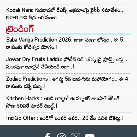
Kodali Nani: గుడివాడలో డీఎస్సీ అక్రమాలపై వైసీపీ సమావేశం..
కొడాలి నాని తీవ్ర ఆరోపణలు
ట్రెండింగ్‌
Baba Vanga Prediction 2026: బాబా వంగా జోస్యం.. ఈ 5
రాశులకు కోటీశ్వర యోగం.!
Jowar Dry Fruits Laddu: ప్రోటీన్ రిచ్ ‘జొన్న డ్రై ఫ్రూప్ట్స్ లడ్డు’..
సులువుగా ఇంట్లోనే చేసేయండి ఇలా..!
Zodiac Predictions : ఆగస్టు 5న బుధ-గురు మహాయోగం.. ఈ 4
రాశులకు డబ్బే డబ్బు.!
Kitchen Hacks : అరటి తొక్కతో ఈ మ్యాజిక్ తెలుసా? బేకింగ్
సోడా కలిపితే సూపర్ రిజల్ట్.!
IndiGo Offer : ఇండిగో బంపర్ ఆఫర్.. 20 వేల ఉచిత టికెట్లు.!