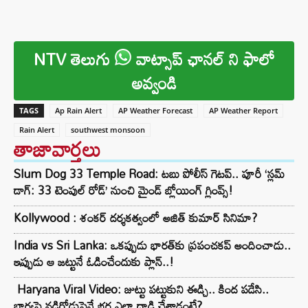
NTV తెలుగు
వాట్సాప్ ఛానల్ ని ఫాలో
అవ్వండి
TAGS
Ap Rain Alert
AP Weather Forecast
AP Weather Report
Rain Alert
southwest monsoon
తాజావార్తలు
Slum Dog 33 Temple Road: టబు పోలీస్ గెటప్.. పూరీ ‘స్లమ్
డాగ్: 33 టెంపుల్ రోడ్’ నుంచి మైండ్ బ్లోయింగ్ గ్లింప్స్!
Kollywood : శంకర్ దర్శకత్వంలో అజిత్ కుమార్ సినిమా?
India vs Sri Lanka: ఒకప్పుడు భారత్‌కు ప్రపంచకప్ అందించాడు..
ఇప్పుడు ఆ జట్టునే ఓడించేందుకు ప్లాన్‌..!
Haryana Viral Video: జుట్టు పట్టుకుని ఈడ్చి.. కింద పడేసి..
భార్యపై నడిరోడ్డుపైనే భర్త ఎలా దాడి చేశాడంటే?