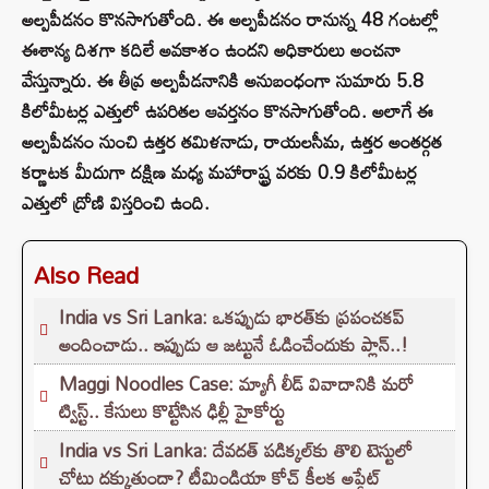
అల్పపీడనం కొనసాగుతోంది. ఈ అల్పపీడనం రానున్న 48 గంటల్లో
ఈశాన్య దిశగా కదిలే అవకాశం ఉందని అధికారులు అంచనా
వేస్తున్నారు. ఈ తీవ్ర అల్పపీడనానికి అనుబంధంగా సుమారు 5.8
కిలోమీటర్ల ఎత్తులో ఉపరితల ఆవర్తనం కొనసాగుతోంది. అలాగే ఈ
అల్పపీడనం నుంచి ఉత్తర తమిళనాడు, రాయలసీమ, ఉత్తర అంతర్గత
కర్ణాటక మీదుగా దక్షిణ మధ్య మహారాష్ట్ర వరకు 0.9 కిలోమీటర్ల
ఎత్తులో ద్రోణి విస్తరించి ఉంది.
Also Read
India vs Sri Lanka: ఒకప్పుడు భారత్‌కు ప్రపంచకప్
అందించాడు.. ఇప్పుడు ఆ జట్టునే ఓడించేందుకు ప్లాన్‌..!
Maggi Noodles Case: మ్యాగీ లీడ్ వివాదానికి మరో
ట్విస్ట్.. కేసులు కొట్టేసిన ఢిల్లీ హైకోర్టు
India vs Sri Lanka: దేవదత్ పడిక్కల్‌కు తొలి టెస్టులో
చోటు దక్కుతుందా? టీమిండియా కోచ్ కీలక అప్డేట్