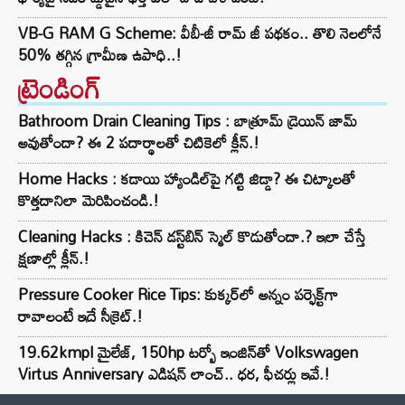
VB-G RAM G Scheme: వీబీ-జీ రామ్ జీ పథకం.. తొలి నెలలోనే
50% తగ్గిన గ్రామీణ ఉపాధి..!
ట్రెండింగ్‌
Bathroom Drain Cleaning Tips : బాత్రూమ్ డ్రెయిన్ జామ్
అవుతోందా? ఈ 2 పదార్థాలతో చిటికెలో క్లీన్.!
Home Hacks : కడాయి హ్యాండిల్‌పై గట్టి జిడ్డా? ఈ చిట్కాలతో
కొత్తదానిలా మెరిపించండి.!
Cleaning Hacks : కిచెన్ డస్ట్‌బిన్ స్మెల్ కొడుతోందా.? ఇలా చేస్తే
క్షణాల్లో క్లీన్.!
Pressure Cooker Rice Tips: కుక్కర్‌లో అన్నం పర్ఫెక్ట్‌గా
రావాలంటే ఇదే సీక్రెట్.!
19.62kmpl మైలేజ్, 150hp టర్బో ఇంజిన్‌తో Volkswagen
Virtus Anniversary ఎడిషన్ లాంచ్.. ధర, ఫీచర్లు ఇవే.!