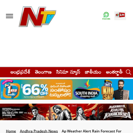
ఆంధ్రప్రదేశ్
తెలంగాణ
సినిమా న్యూస్
జాతీయం
అంతర్జాతీయం
Home
Andhra Pradesh News
Ap Weather Alert Rain Forecast For