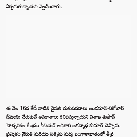
ఏర్పడుతున్నాయని వెల్లడించారు.
ఈ నెల 16వ తేదీ నాటికి నైరుతి రుతుపవనాలు అండమాన్-నికోబార్
దీవులకు చేరుకునే అవకాశాలు కనిపిస్తున్నాయని విశాఖ తుఫాన్
హెచ్చరికల కేంద్రం సీనియర్ అధికారి జగన్నాధ కుమార్ చెప్పారు.
ప్రస్తుతం నైరుతి మరియు పశ్చిమ మధ్య బంగాళాఖాతంలో తీవ్ర