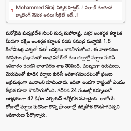
Mohammed Siraj: సిక్సర్ల హిట్టర్..! సిరాజ్ సంచలన
బ్యాటింగ్‌ వెనుక అసలు సీక్రెట్‌ ఇదే..!
మరోవైపు మధ్యప్రదేశ్ నుంచి మధ్య మహారాష్ట్ర, ఉత్తర అంతర్గత కర్ణాటక
మీదుగా దక్షిణ అంతర్గత కర్ణాటక వరకు సముద్ర మట్టానికి 1.5
కిలోమీటర్ల ఎత్తులో మరో ఆవర్తనం కొనసాగుతోంది. ఈ వాతావరణ
పరిస్థితుల ప్రభావంతో ఆంధ్రప్రదేశ్‌లో పలు జిల్లాల్లో వర్షాలు కురిసే
అవకాశం ఉందని వాతావరణ శాఖ తెలిపింది. ముఖ్యంగా ఉరుములు,
మెరుపులతో కూడిన వర్షాలు కురిసే అవకాశముండటంతో ప్రజలు
అప్రమత్తంగా ఉండాలని సూచించారు. ఇదిలా ఉండగా రాష్ట్రంలో ఎండల
తీవ్రత కూడా కొనసాగుతోంది. గడిచిన 24 గంటల్లో కర్నూలులో
అత్యధికంగా 42 డిగ్రీల సెల్సియస్ ఉష్ణోగ్రత నమోదైంది. రాబోయే
రోజుల్లో వర్షాలు కురిసినా కొన్ని ప్రాంతాల్లో ఉక్కపోత కొనసాగవచ్చని
అధికారులు పేర్కొన్నారు.