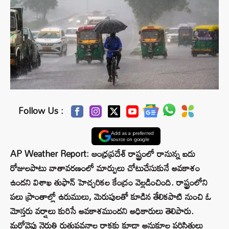
Follow Us :
Add as a preferred
source on google
AP Weather Report: ఆంధ్రప్రదేశ్ రాష్ట్రంలో రానున్న ఐదు
రోజులపాటు వాతావరణంలో మార్పులు చోటుచేసుకునే అవకాశం
ఉందని విశాఖ తుఫాన్ హెచ్చరికల కేంద్రం వెల్లడించింది. రాష్ట్రంలోని
పలు ప్రాంతాల్లో ఉరుములు, మెరుపులతో కూడిన తేలికపాటి నుంచి ఓ
మోస్తరు వర్షాలు కురిసే అవకాశముందని అధికారులు తెలిపారు.
మరోవైపు నైరుతి రుతుపవనాల రాకకు కూడా అనుకూల పరిస్థితులు