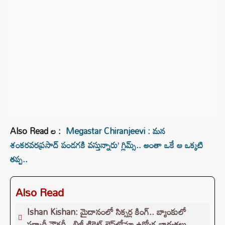
Also Read ల :
Megastar Chiranjeevi : మన
శంకరవరప్రసాద్ పండగకి వస్తున్నారు’ గ్లిమ్స్.. అంతా ఒకే ఆ ఒక్కటి
తప్ప..
Also Read
Ishan Kishan: మైదానంలో సిక్సర్ల కింగ్.. బ్యాంకులో
సర్కారీ నౌకరీ.. బిజీ క్రికెట్ లైఫ్‌లోనూ ఉద్యోగ బాధ్యతలు