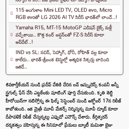
115 అంగుళాల Mini LED TV, OLED evo, Micro
RGB evoతో LG 2026 AI TV సిరీస్ భారత్‌లో లాంచ్..!
Yamaha R15, MT-15 MotoGP ఎడిషన్ బైక్స్ మళ్లీ
వచ్చేశాయి.. కొత్త కలర్ ఆప్షన్‌లతో FZ-S సిరీస్ కూడా
అప్‌డేట్..!
IND vs SL: సచిన్, సెహ్వాగ్, ధోనీ, రోహిత్‌ వల్ల కూడా
కాలేదు.. భారత్-శ్రీలంక టెస్టుల్లో అత్యధిక సిక్సర్లు బాదింది
ఇతడే..
శివకార్తీకేయన్ నుండి ప్రదీప్ చేతికి చేరిన లవ్ ఇన్స్యురెన్స్ కంపనీ అన్నీ
స్ట్రగుల్స్ ఫేస్ చేసి ఎట్టకేలకు షూటింగ్ పూర్తి చేసుకుంది. కృతి శెట్టి
హీరోయిన్‌గా నటిస్తోన్న ఈ ఫిల్మ్ సెప్టెంబర్ నుండి అక్టోబర్ 17న రిలీజ్
కాబోతుంది. ఇక మైత్రీ మూవీ మేకర్స్ నిర్మిస్తున్న మూవీ డ్యూడ్ కూడా
దీపావళికే రిలీజ్ చేస్తున్నట్లు ఎప్పుడో ఎనౌన్స్ చేశారు. కీర్తిశ్వరన్
దర్శకత్వం వహిస్తున్న ఈ సినిమాలో ప్రేమలు బ్యూటీ మమితా బైజు