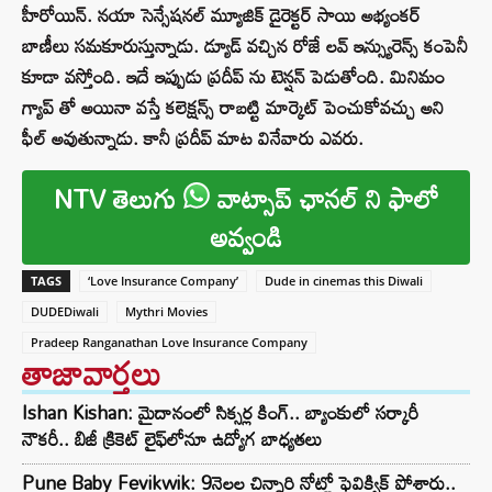
హీరోయిన్. నయా సెన్సేషనల్ మ్యూజిక్ డైరెక్టర్ సాయి అభ్యంకర్
బాణీలు సమకూరుస్తున్నాడు. డ్యూడ్ వచ్చిన రోజే లవ్ ఇన్స్యురెన్స్ కంపెనీ
కూడా వస్తోంది. ఇదే ఇప్పుడు ప్రదీప్ ను టెన్షన్ పెడుతోంది. మినిమం
గ్యాప్ తో అయినా వస్తే కలెక్షన్స్ రాబట్టి మార్కెట్ పెంచుకోవచ్చు అని
ఫీల్ అవుతున్నాడు. కానీ ప్రదీప్ మాట వినేవారు ఎవరు.
NTV తెలుగు
వాట్సాప్ ఛానల్ ని ఫాలో
అవ్వండి
TAGS
‘Love Insurance Company’
Dude in cinemas this Diwali
DUDEDiwali
Mythri Movies
Pradeep Ranganathan Love Insurance Company
తాజావార్తలు
Ishan Kishan: మైదానంలో సిక్సర్ల కింగ్.. బ్యాంకులో సర్కారీ
నౌకరీ.. బిజీ క్రికెట్ లైఫ్‌లోనూ ఉద్యోగ బాధ్యతలు
Pune Baby Fevikwik: 9నెలల చిన్నారి నోట్లో ఫెవిక్విక్‌ పోశారు..