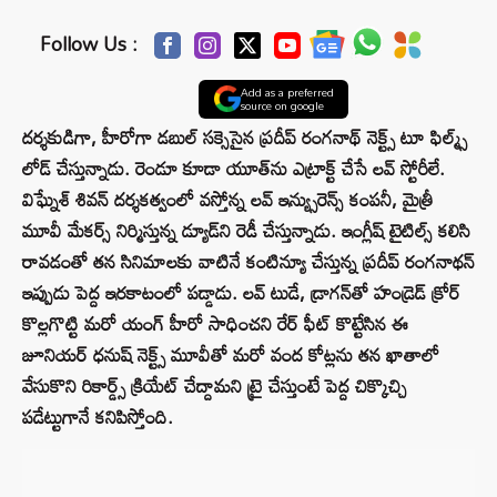
Follow Us :
Add as a preferred
source on google
దర్శకుడిగా, హీరోగా డబుల్ సక్సెసైన ప్రదీప్ రంగనాథ్ నెక్ట్స్ టూ ఫిల్మ్స్
లోడ్ చేస్తున్నాడు. రెండూ కూడా యూత్‌ను ఎట్రాక్ట్ చేసే లవ్ స్టోరీలే.
విఘ్నేశ్ శివన్ దర్శకత్వంలో వస్తోన్న లవ్ ఇన్య్సురెన్స్ కంపనీ, మైత్రీ
మూవీ మేకర్స్ నిర్మిస్తున్న డ్యూడ్‌ని రెడీ చేస్తున్నాడు. ఇంగ్లీష్ టైటిల్స్ కలిసి
రావడంతో తన సినిమాలకు వాటినే కంటిన్యూ చేస్తున్న ప్రదీప్ రంగనాథన్
ఇప్పుడు పెద్ద ఇరకాటంలో పడ్డాడు. లవ్ టుడే, డ్రాగన్‌తో హండ్రెడ్ క్రోర్
కొల్లగొట్టి మరో యంగ్ హీరో సాధించని రేర్ ఫీట్ కొట్టేసిన ఈ
జూనియర్ ధనుష్ నెక్ట్స్ మూవీతో మరో వంద కోట్లను తన ఖాతాలో
వేసుకొని రికార్డ్స్ క్రియేట్ చేద్దామని ట్రై చేస్తుంటే పెద్ద చిక్కొచ్చి
పడేట్టుగానే కనిపిస్తోంది.