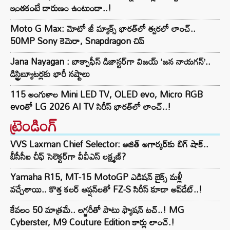
ఇంతకంటే దారుణం ఉంటుందా..!
Moto G Max: మోటో జీ మ్యాక్స్ భారత్‌లో త్వరలో లాంచ్..
50MP Sony కెమెరా, Snapdragon చిప్‌
Jana Nayagan : బాక్సాఫీస్ డిజాస్టర్‌గా విజయ్ ‘జన నాయగన్’..
డిస్ట్రిబ్యూటర్లకు భారీ నష్టాలు
115 అంగుళాల Mini LED TV, OLED evo, Micro RGB
evoతో LG 2026 AI TV సిరీస్ భారత్‌లో లాంచ్..!
ట్రెండింగ్‌
VVS Laxman Chief Selector: అజిత్ అగార్కర్‌కు బిగ్ షాక్..
బీసీసీఐ చీఫ్ సెలెక్టర్‌గా వీవీఎస్ లక్ష్మణ్?
Yamaha R15, MT-15 MotoGP ఎడిషన్ బైక్స్ మళ్లీ
వచ్చేశాయి.. కొత్త కలర్ ఆప్షన్‌లతో FZ-S సిరీస్ కూడా అప్‌డేట్..!
కేవలం 50 మాత్రమే.. లగ్జరీతో పాటు ఫ్యాషన్ టచ్..! MG
Cyberster, M9 Couture Edition కార్లు లాంచ్.!