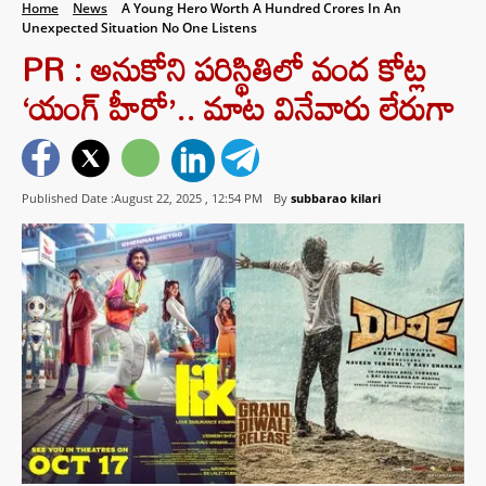
Home
News
A Young Hero Worth A Hundred Crores In An
Unexpected Situation No One Listens
PR : అనుకోని పరిస్థితిలో వంద కోట్ల
‘యంగ్ హీరో’.. మాట వినేవారు లేరుగా
Published Date :August 22, 2025 ,
12:54 PM
By
subbarao kilari