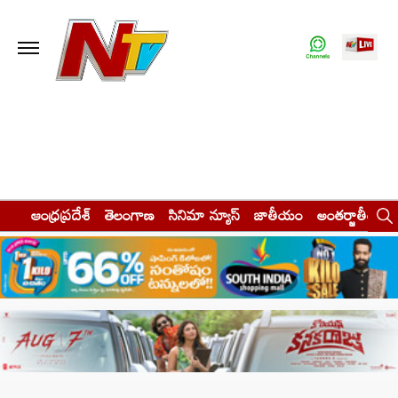
ఆంధ్రప్రదేశ్
తెలంగాణ
సినిమా న్యూస్
జాతీయం
అంతర్జాతీయం