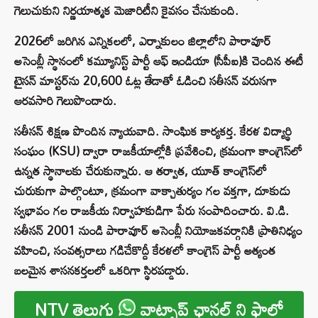
గెలుచుకుని నిర్ణయాత్మక మెజారిటీని కైవసం చేసుకుంది.
2026లో జరిగిన ఎన్నికలలో, ఎర్నాకులం జిల్లాలోని పారావూర్
అసెంబ్లీ స్థానంలో కమ్యూనిస్ట్ పార్టీ ఆఫ్ ఇండియా (సీపీఐ)కి చెందిన ఈటీ
టైసన్ మాస్టర్‌ను 20,600 ఓట్ల తేడాతో ఓడించి సతీసన్ వరుసగా
ఆరవసారి గెలుపొందారు.
సతీసన్ శిక్షణ పొందిన న్యాయవాది. సాంఘిక కార్యకర్త. కేరళ విద్యార్థి
సంఘం (KSU) ద్వారా రాజకీయాల్లోకి ప్రవేశించి, క్రమంగా కాంగ్రెస్‌లో
ఉన్నత స్థానాలకు చేరుకున్నారు. ఆ తర్వాత, యూత్ కాంగ్రెస్‌లో
చురుకుగా పాల్గొంటూ, క్రమంగా వాక్చాతుర్యం గల వక్తగా, దూకుడు
స్వభావం గల రాజకీయ నిర్వాహకుడిగా పేరు సంపాదించారు. వి.డి.
సతీసన్ 2001 నుండి పారావూర్ అసెంబ్లీ నియోజకవర్గానికి ప్రాతినిధ్యం
వహించి, సంవత్సరాలు గడిచేకొద్దీ కేరళలో కాంగ్రెస్ పార్టీ అత్యంత
బలమైన శాసనకర్తలలో ఒకరిగా స్థిరపడ్డారు.
NTV తెలుగు
వాట్సాప్ ఛానల్ ని ఫాలో