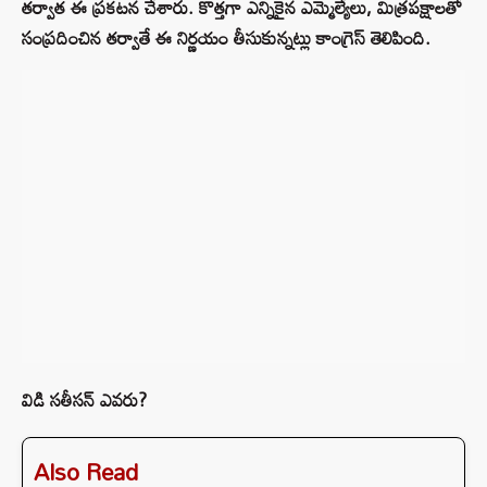
తర్వాత ఈ ప్రకటన చేశారు. కొత్తగా ఎన్నికైన ఎమ్మెల్యేలు, మిత్రపక్షాలతో
సంప్రదించిన తర్వాతే ఈ నిర్ణయం తీసుకున్నట్లు కాంగ్రెస్ తెలిపింది.
విడి సతీసన్ ఎవరు?
Also Read