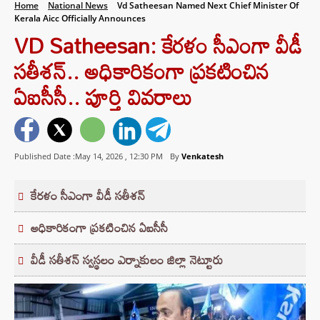
Home
National News
Vd Satheesan Named Next Chief Minister Of
Kerala Aicc Officially Announces
VD Satheesan: కేరళం సీఎంగా వీడీ
సతీశన్‌.. అధికారికంగా ప్రకటించిన
ఏఐసీసీ.. పూర్తి వివరాలు
Published Date :May 14, 2026 ,
12:30 PM
By
Venkatesh
కేరళం సీఎంగా వీడీ సతీశన్‌
అధికారికంగా ప్రకటించిన ఏఐసీసీ
వీడీ సతీశన్‌ స్వస్థలం ఎర్నాకులం జిల్లా నెట్టూరు