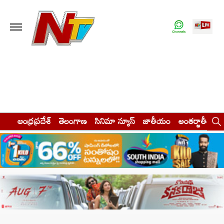
ఆంధ్రప్రదేశ్
తెలంగాణ
సినిమా న్యూస్
జాతీయం
అంతర్జాతీయం