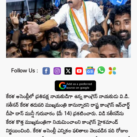
Follow Us :
Add as a preferred
source on google
కేరళ అసెంబ్లీలో ప్రతిపక్ష నాయకుడిగా ఉన్న కాంగ్రెస్ నాయకుడు వి.డి.
సతీసన్ కేరళ తదుపరి ముఖ్యమంత్రి కానున్నారని రాష్ట్ర కాంగ్రెస్ ఇన్‌చార్జ్
దీపా దాస్ మున్షీ గురువారం (మే 14) ప్రకటించారు. విడి సతీసన్‌ను
కేరళ కొత్త ముఖ్యమంత్రిగా నియమించాలని కాంగ్రెస్ హైకమాండ్
నిర్ణయించింది. కేరళ అసెంబ్లీ ఎన్నికల ఫలితాలు వెలువడిన పది రోజుల