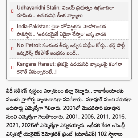
Udhayanidhi Stalin: విజయ్ ప్రభుత్వం ఉగ్రవాదిలా
చూసింది.. ఉదయనిధి కీలక వ్యాఖ్యలు
India-Pakistan: చైనా హోవిట్జర్లను మోహరించిన
పాకిస్థాన్.. ‘అవసరమైతే ఏదైనా చేస్తాం’ అన్న భారత్
No Petrol: సంచలన తీర్పు ఇచ్చిన సుప్రీం కోర్టు.. థర్డ్ పార్టీ
ఇన్సురెన్స్ లేకపోతే ఇంధనం బంద్..
Kangana Ranaut: త్రిషపై ఉదయనిధి వ్యాఖ్యలపై కంగనా
రనౌత్ ఏమన్నారంటే..!
వీడీ సతీశన్‌ స్వస్థలం ఎర్నాకులం జిల్లా నెట్టూరు.. రాజాకీలయాలకు
ముందు హైకోర్టు న్యాయవాదిగా పనిచేశారు.. పరావూర్ నుంచి వరుసగా
ఆరుసార్లు ఎమ్మెల్యేగా గెలిచారు. 2001లో మొదటిసారి పరావూర్
నుంచి ఎమ్మెల్యేగా గెలుపొందారు. 2001, 2006, 2011, 2016,
2021, 2026లో ఎమ్మెల్యేగా ఎన్నికయ్యారు. ఇటీవలి కేరళ అసెంబ్లీ
ఎన్నికల్లో యునైటెడ్ డెమోక్రటిక్ ఫ్రంట్ (యూడీఎఫ్) 102 స్థానాలు