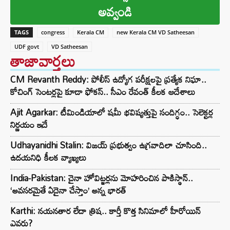
అవ్వండి
TAGS
congress
Kerala CM
new Kerala CM VD Satheesan
UDF govt
VD Satheesan
తాజావార్తలు
CM Revanth Reddy: పోలీస్ ఉద్యోగ పరీక్షలపై ప్రత్యేక నిఘా..
కోచింగ్ సెంటర్లపై కూడా ఫోకస్.. సీఎం రేవంత్ కీలక ఆదేశాలు
Ajit Agarkar: టీమిండియాలో షమీ భవిష్యత్తుపై సందిగ్ధం.. సెలెక్టర్ల
నిర్ణయం ఇదే
Udhayanidhi Stalin: విజయ్ ప్రభుత్వం ఉగ్రవాదిలా చూసింది..
ఉదయనిధి కీలక వ్యాఖ్యలు
India-Pakistan: చైనా హోవిట్జర్లను మోహరించిన పాకిస్థాన్..
‘అవసరమైతే ఏదైనా చేస్తాం’ అన్న భారత్
Karthi: నయనతార లేదా త్రిష.. కార్తీ కొత్త సినిమాలో హీరోయిన్
ఎవరు?