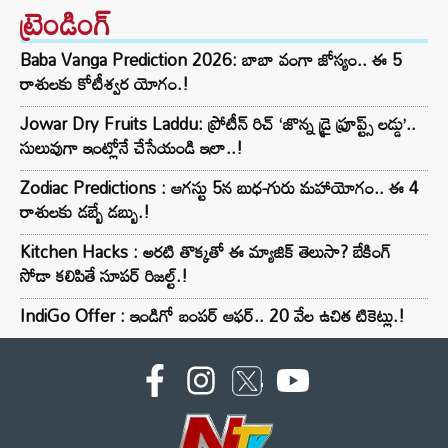
ట్రెండింగ్‌
Baba Vanga Prediction 2026: బాబా వంగా జోస్యం.. ఈ 5
రాశులకు కోటీశ్వర యోగం.!
Jowar Dry Fruits Laddu: ప్రోటీన్ రిచ్ ‘జొన్న డ్రై ఫ్రూప్ట్స్ లడ్డు’..
సులువుగా ఇంట్లోనే చేసేయండి ఇలా..!
Zodiac Predictions : ఆగస్టు 5న బుధ-గురు మహాయోగం.. ఈ 4
రాశులకు డబ్బే డబ్బు.!
Kitchen Hacks : అరటి తొక్కతో ఈ మ్యాజిక్ తెలుసా? బేకింగ్
సోడా కలిపితే సూపర్ రిజల్ట్.!
IndiGo Offer : ఇండిగో బంపర్ ఆఫర్.. 20 వేల ఉచిత టికెట్లు.!