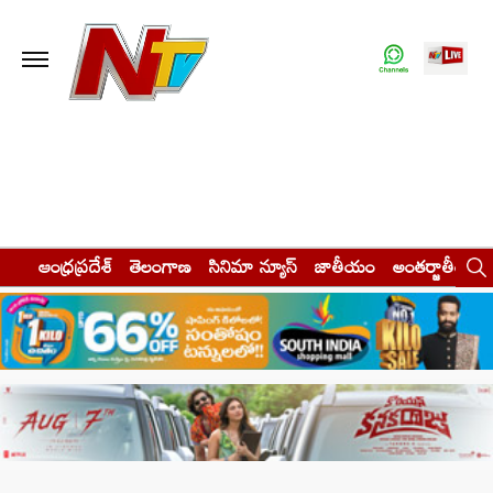
ఆంధ్రప్రదేశ్
తెలంగాణ
సినిమా న్యూస్
జాతీయం
అంతర్జాతీయం