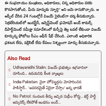
ఈ సంప్రదాయం మంత్రులు, అధికారులు, చిన్న అధికారుల వరకు
కొనసాగుతోంది. మీరు మార్పుకు స్ఫూర్తి” అని ఆమె రాసుకొచ్చారు. ఆ
అప్పీల్ చేసిన 24 గంటల్లోనే విజయ్ సైలెంట్‌గా చర్య తీసుకున్నారు.
సెక్రటేరియట్‌లో ఇండస్ట్రీస్, ఇన్వెస్ట్‌మెంట్ ప్రమోషన్ అండ్ కామర్స్
డిపార్ట్‌మెంట్ సమీక్షా సమావేశంలో కుర్చీపై తెల్ల టవల్ లేకుండా విజయ్
కూర్చున్న ఫోటోలు సీఎం ఆఫీస్ షేర్ చేసింది. ఎలాంటి అధికారిక
ప్రకటన లేదు, పబ్లిసిటీ లేదు కేవలం నిశ్శబ్దంగా మార్పు తీసుకువచ్చారు.
Also Read
Udhayanidhi Stalin: విజయ్ ప్రభుత్వం ఉగ్రవాదిలా
చూసింది.. ఉదయనిధి కీలక వ్యాఖ్యలు
India-Pakistan: చైనా హోవిట్జర్లను మోహరించిన
పాకిస్థాన్.. ‘అవసరమైతే ఏదైనా చేస్తాం’ అన్న భారత్
No Petrol: సంచలన తీర్పు ఇచ్చిన సుప్రీం కోర్టు.. థర్డ్ పార్టీ
ఇన్సురెన్స్ లేకపోతే ఇంధనం బంద్..