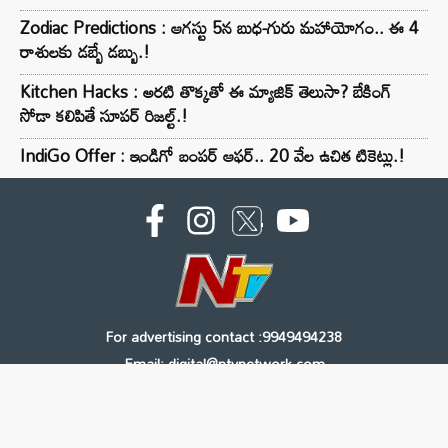
Zodiac Predictions : ఆగస్టు 5న బుధ-గురు మహాయోగం.. ఈ 4
రాశులకు డబ్బే డబ్బు.!
Kitchen Hacks : అరటి తొక్కతో ఈ మ్యాజిక్ తెలుసా? బేకింగ్
సోడా కలిపితే సూపర్ రిజల్ట్.!
IndiGo Offer : ఇండిగో బంపర్ ఆఫర్.. 20 వేల ఉచిత టికెట్లు.!
For advertising contact :9949494238
Email: digital@ntvnetwork.com
Copyright © 2000 - 2026 - NTV
About Us
Contact Us
Privacy Policy
Terms & Conditions