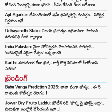
కోచింగ్ సెంటర్లపై కూడా ఫోకస్.. సీఎం రేవంత్ కీలక ఆదేశాలు
Ajit Agarkar: టీమిండియాలో షమీ భవిష్యత్తుపై సందిగ్ధం.. సెలెక్టర్ల
నిర్ణయం ఇదే
Udhayanidhi Stalin: విజయ్ ప్రభుత్వం ఉగ్రవాదిలా చూసింది..
ఉదయనిధి కీలక వ్యాఖ్యలు
India-Pakistan: చైనా హోవిట్జర్లను మోహరించిన పాకిస్థాన్..
‘అవసరమైతే ఏదైనా చేస్తాం’ అన్న భారత్
Karthi: నయనతార లేదా త్రిష.. కార్తీ కొత్త సినిమాలో హీరోయిన్
ఎవరు?
ట్రెండింగ్‌
Baba Vanga Prediction 2026: బాబా వంగా జోస్యం.. ఈ 5
రాశులకు కోటీశ్వర యోగం.!
Jowar Dry Fruits Laddu: ప్రోటీన్ రిచ్ ‘జొన్న డ్రై ఫ్రూప్ట్స్ లడ్డు’..
సులువుగా ఇంట్లోనే చేసేయండి ఇలా..!