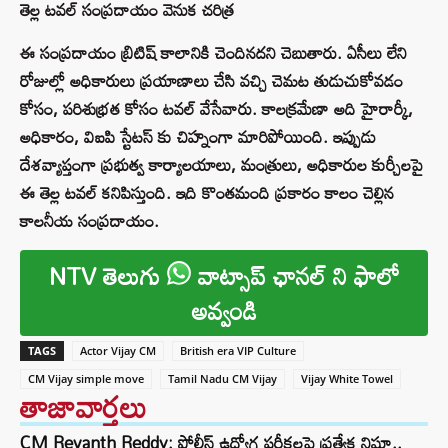
తెల్ల టవల్ సంప్రదాయం వెనుక చరిత్ర
ఈ సంప్రదాయం బ్రిటిష్ కాలానికి చెందినదని చెబుతారు. ఏసీలు లేని
రోజుల్లో అధికారులు ప్రయాణాలు చేసి వచ్చి చెమట తుడుచుకోవడం
కోసం, పరిశుభ్రత కోసం టవల్ వేసేవారు. కాలక్రమేణా అది హైరార్కీ,
అధికారం, విఐపి స్టేటస్ కు చిహ్నంగా మారిపోయింది. ఇప్పుడు
దేశవ్యాప్తంగా ప్రభుత్వ కార్యాలయాలు, మంత్రులు, అధికారుల కుర్చీలపై
ఈ తెల్ల టవల్ కనిపిస్తుంది. ఇది కొంతమంది ప్రకారం కాలం చెల్లిన
కాలనీయ సంప్రదాయం.
NTV తెలుగు
వాట్సాప్ ఛానల్ ని ఫాలో
అవ్వండి
TAGS
Actor Vijay CM
British era VIP Culture
CM Vijay simple move
Tamil Nadu CM Vijay
Vijay White Towel
తాజావార్తలు
CM Revanth Reddy: పోలీస్ ఉద్యోగ పరీక్షలపై ప్రత్యేక నిఘా..