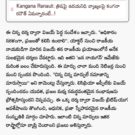
Kangana Ranaut: త్రిషపై ఉదయనిధి వ్యాఖ్యలపై కంగనా
రనౌత్ ఏమన్నారంటే..!
ఈ చిన్న చర్య ద్వారా విజయ్ పెద్ద సందేశం ఇచ్చారు. “అధికారం
సరళంగా, ప్రజలతో కలిసి ఉండాలి”. యాక్టర్ నుంచి రాజకీయ
నాయకుడిగా మారిన విజయ్ తన రాజకీయ ప్రయాణంలోనే అనేక
సులభమైన చర్యలు చేపట్టారు. ఇది అతని ‘జన నాయగన్’ ఇమేజ్‌కు
మరింత బలం చేకూరుస్తుంది. ఈ మార్పు చాలా మంది నెటిజన్ల నుంచి
మంచి స్పందన పొందింది. “చిన్న చిన్న మార్పులే సమాజాన్ని
మారుస్తాయి” అని కామెంట్లు చేస్తున్నారు. లిసిప్రియా అప్పీల్‌కు విజయ్
స్పందించడం యువత, ప్రజల మధ్య సమర్థవంతమైన సంభాషణను
ప్రోత్సహిస్తుందని చెప్పవచ్చు. ఈ ఒక్క చర్య ద్వారా విజయ్ బ్రిటిష్-యుగ
అవశేషాలను తొలగించి, ఆధునిక, ప్రజా స్నేహపరమైన రాజకీయ
సంస్కృతికి మార్గం చూపారు. ఇలాంటి చిన్న మార్పులు ఇతర
రాష్ట్రాల్లోనూ వ్యాప్తి చెందాలని ప్రజలు ఆశిస్తున్నారు.