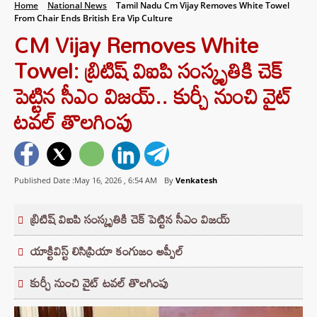
Home
National News
Tamil Nadu Cm Vijay Removes White Towel
From Chair Ends British Era Vip Culture
CM Vijay Removes White
Towel: బ్రిటిష్ విఐపి సంస్కృతికి చెక్
పెట్టిన సీఎం విజయ్.. కుర్చీ నుంచి వైట్
టవల్ తొలగింపు
Published Date :May 16, 2026 ,
6:54 AM
By
Venkatesh
బ్రిటిష్ విఐపి సంస్కృతికి చెక్ పెట్టిన సీఎం విజయ్
యాక్టివిస్ట్ లిసిప్రియా కంగుజం అప్పీల్
కుర్చీ నుంచి వైట్ టవల్ తొలగింపు