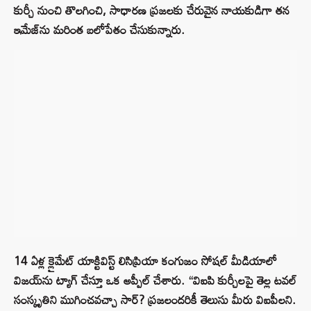
కుర్చీ నుంచి తొలగించి, సాధారణ ప్రజలకు చేరువైన నాయకుడిగా తన
ఇమేజ్‌ను మరింత బలోపేతం చేసుకున్నారు.
14 ఏళ్ల క్లైమేట్ యాక్టివిస్ట్ లిసిప్రియా కంగుజం సోషల్ మీడియాలో
విజయ్‌ను ట్యాగ్ చేస్తూ ఒక అప్పీల్ చేశారు. “విఐపి కుర్చీలపై తెల్ల టవల్
సంస్కృతిని ముగించవచ్చా సార్? ప్రజలందరికీ తెలుసు మీరు విఐపీలని.