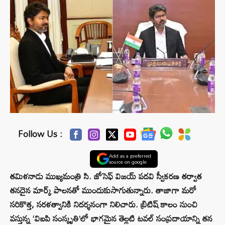
Follow Us :
Add as a preferred
source on google
తమిళనాడు ముఖ్యమంత్రి సి. జోసెఫ్ విజయ్ పదవి స్వీకరణ తర్వాత
తనదైన మార్క్ పాలనతో ముందుకుసాగుతున్నారు. తాజాగా మరో
సరికొత్త, సరళత్వానికి నిదర్శనంగా నిలిచారు. బ్రిటిష్ కాలం నుంచి
వస్తున్న ‘విఐపి సంస్కృతి’లో భాగమైన తెల్లటి టవల్ సంప్రదాయాన్ని తన