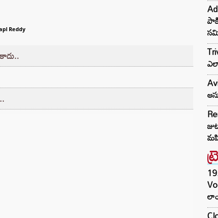
Adn
పాక
సమ
apl Reddy
Tri
’కాదు..
ఎలా
Avi
ఆసు
..
Re
జుట్
మహ
ట్
19.
Vo
లాం
Clo