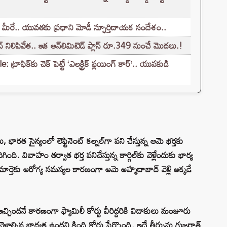
 మీరే.. యువతకు ప్రధాని మోడీ స్ఫూర్తిదాయక సందేశం..
 నిలిపివేత.. ఇక అన్‌లిమిటెడ్ ప్లాన్ రూ.349 నుంచే మొదలు.!
క్‌కు చెక్ పెట్టే ‘ఎలక్ట్రిక్ ఫ్లయింగ్ కార్’.. యువకుడి
భారత సైన్యంలో లెఫ్టినెంట్ కల్నల్‌గా పని చేస్తున్న ఆమె భర్తకు
ి. వివాహం తర్వాత భర్త పనిచేస్తున్న కార్గిల్‌కు వెళ్లేందుకు భార్య
కుమార్తెకు ఆరోగ్య సమస్యల కారణంగా ఆమె అహ్మదాబాద్ వెళ్లి అక్కడే
 ఇచ్చిందనే కారణంగా ఫ్యామిలీ కోర్టు వీరిద్దరికి విడాకులు మంజూరు
ళ్లాల్సిన బాధ్యత ఉందని కింది కోర్టు పేర్కొంది. ఇదే తీర్పును గుజరాత్