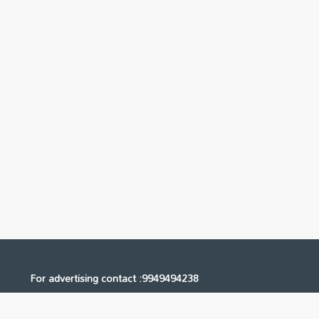
For advertising contact :9949494238
Email: digital@ntvnetwork.com