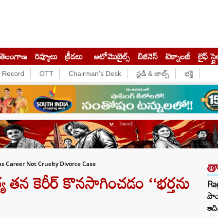
తెలంగాణ
రివ్యూలు
క్రీడలు
ఆటోమొబైల్స్
బిజినెస్‌
టెక్నాలజీ
లైఫ్ స్టై
e Record
OTT
Chairman's Desk
స్టడీ & జాబ్స్
భక్తి
త
 Career Not Cruelty Divorce Case
తన కెరీర్ కొనసాగించడం ‘‘భర్తను
Ra
పాయ
ఇది