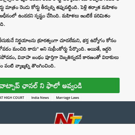
ు మాత్రం రెండు కోర్టు తీర్పుల్ని తప్పుపట్టింది. పెళ్లి తర్వాత మహిళల
ర్త ఆధీనంలో ఉండదని స్పష్టం చేసింది. మహిళలు ఇంటికే పరిమితం
ది.
ం తీసుకునే నిర్ణయాలను క్రూరత్వంగా చూడలేమని, భర్త ఉద్యోగం కోసం
డం మంచిది కాదు’’ అని సుప్రీంకోర్టు పేర్కొంది. అయితే, ఇద్దరి
ేకపోవడం, వివాహ బంధం పూర్తిగా దెబ్బతిన్నదనే కారణంతో విడాకులు
డం వంటి వ్యాఖ్యల్ని తొలగించింది.
వాట్సాప్ ఛానల్ ని ఫాలో అవ్వండి
AT HIGH COURT
India News
Marriage Laws