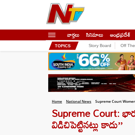
వార్తలు
సినిమాలు
ఆంధ్రప్రదేశ్
Story Board
Off Th
TOPICS
Home
National News
Supreme Court Womens
Supreme Court: భార్య 
విడిచిపెట్టినట్లు కాదు’’