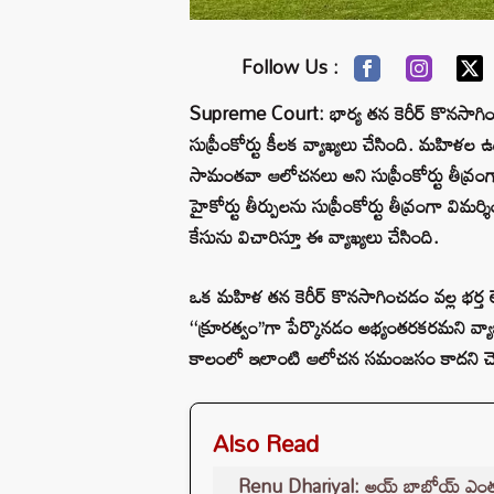
Follow Us :
Supreme Court: భార్య తన కెరీర్ కొనసాగించడం
సుప్రీంకోర్టు కీలక వ్యాఖ్యలు చేసింది. మహి
సామంతవా ఆలోచనలు అని సుప్రీంకోర్టు తీవ్రంగా 
హైకోర్టు తీర్పులను సుప్రీంకోర్టు తీవ్రంగా విమర
కేసును విచారిస్తూ ఈ వ్యాఖ్యలు చేసింది.
ఒక మహిళ తన కెరీర్ కొనసాగించడం వల్ల భర్త లే
‘‘క్రూరత్వం’’గా పేర్కొనడం అభ్యంతరకరమని వ్య
కాలంలో ఇలాంటి ఆలోచన సమంజసం కాదని చెప్
Also Read
Renu Dhariyal: అయ్ బాబోయ్ ఎంతపొడుగో.