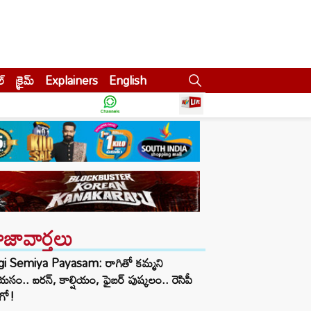
ల్
క్రైమ్
Explainers
English
ాజావార్తలు
gi Semiya Payasam: రాగితో కమ్మని
సం.. ఐరన్, కాల్షియం, ఫైబర్ పుష్కలం.. రెసిపీ
గో!