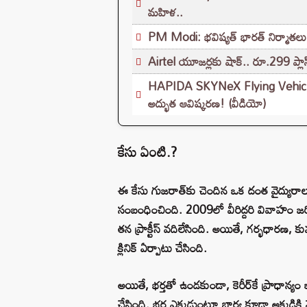
మహిళ..
PM Modi: భవిష్యత్ భారత్ నిర్మాతలు
Airtel యూజర్లకు షాక్.. రూ.299 ప్లాన్
HAPIDA SKYNeX Flying Vehicle: ట్రాఫి
అద్భుత ఆవిష్కరణ! (వీడియో)
కేసు ఏంటి.?
ఈ కేసు గుజరాత్‌కు చెందిన ఒక దంత వైద్యురాలు, 
సంబంధించింది. 2009లో వీరిద్దరి వివాహం జరిగింద
తన ప్రాక్టీస్ వదిలేసింది. అయితే, గర్భధారణ, 
క్లినిక్ ఏర్పాటు చేసింది.
అయితే, భర్తతో ఉండకుండా, కెరీర్‌కే ప్రాధాన్యం
చేసింది. భర్త ఎక్కడుంటూ భార్య కూడా అక్కడికి వె