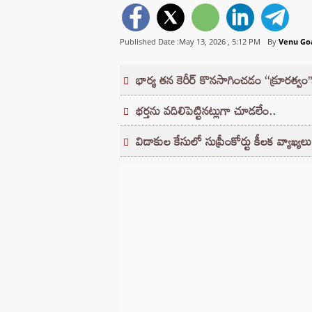
Published Date :May 13, 2026 ,
5:12 PM
By
Venu Go
భార్య తన కెరీర్ కొనసాగించడం ‘‘క్రూరత్వం’
భర్తను వదిలిపెట్టినట్లుగా చూడలేం..
విడాకుల కేసులో సుప్రీంకోర్టు కీలక వ్యాఖ్యలు