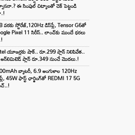
్వాసనా.? ఈ సింపుల్ చిట్కాలతో చెక్ పెట్టండి
ా.!
 వరకు స్టోరేజ్,120Hz డిస్‌ప్లే, Tensor G6తో
gle Pixel 11 సిరీస్.. లాంచ్⁭కు ముందే ధరలు
.!
tel యూజర్లకు షాక్.. రూ.299 ప్లాన్ నిలిపివేత..
అన్‌లిమిటెడ్ ప్లాన్ రూ.349 నుంచే మొదలు.!
00mAh బ్యాటరీ, 6.9 అంగుళాల 120Hz
్‌ప్లే, 45W ఫాస్ట్ ఛార్జింగ్‌తో REDMI 17 5G
చ్..!