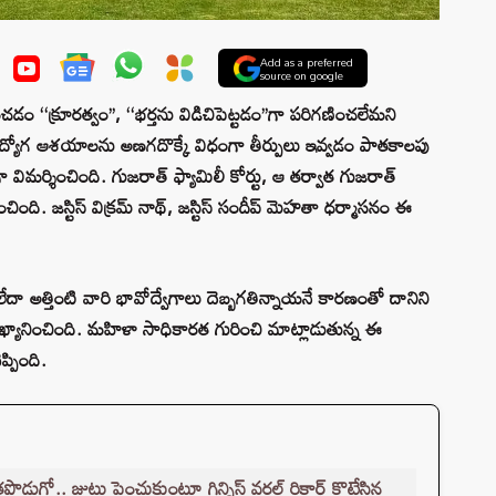
Add as a preferred
source on google
 ‘‘క్రూరత్వం’’, ‘‘భర్తను విడిచిపెట్టడం’’గా పరిగణించలేమని
ళల ఉద్యోగ ఆశయాలను అణగదొక్కే విధంగా తీర్పులు ఇవ్వడం పాతకాలపు
విమర్శించింది. గుజరాత్ ఫ్యామిలీ కోర్టు, ఆ తర్వాత గుజరాత్
్శించింది. జస్టిస్ విక్రమ్ నాథ్, జస్టిస్ సందీప్ మెహతా ధర్మాసనం ఈ
దా అత్తింటి వారి భావోద్వేగాలు దెబ్బగతిన్నాయనే కారణంతో దానిని
ాఖ్యానించింది. మహిళా సాధికారత గురించి మాట్లాడుతున్న ఈ
పింది.
. జుట్టు పెంచుకుంటూ గిన్నిస్ వరల్డ్ రికార్డ్ కొట్టేసిన