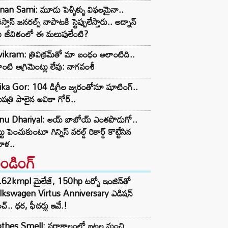
an Sami: మూడు పెళ్ళిళ్ళు విఫలమైనా..
ిస్తాన్ జనరల్స్ నాపాటకి స్టెప్పులేస్తారు.. అద్నాన్
ి జీవితంలో ఈ మలుపులేంటి?
vikram: త్రివిక్రమ్‌తో మా బంధం అలాంటిది..
ంటి అగ్రిమెంట్లు లేవు: నాగవంశీ
ka Gor: 104 డిగ్రీల జ్వరంతోనూ షూటింగ్..
పత్రి పాలైన అవికా గోర్..
nu Dhariyal: అయ్ బాబోయ్ ఎంతపొడుగో..
టు పెంచుకుంటూ గిన్నిస్ వరల్డ్ రికార్డ్ కొట్టేసిన
ిళ..
రెండింగ్‌
62kmpl మైలేజ్, 150hp టర్బో ఇంజిన్‌తో
lkswagen Virtus Anniversary ఎడిషన్
చ్.. ధర, ఫీచర్లు ఇవే.!
thes Smell: వర్షాకాలంలో బట్టల నుంచి