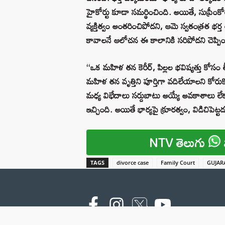
హైకోర్టు కూడా సమర్థించింది. అయితే, సుప్రీంకోర్ట
వ్యక్తిత్వం అంతరించిపోదని, ఆమె స్వతంత్రత భ
కావాలనే ఆలోచన ఈ కాలానికి సరిపోదని చెప్పిం
‘‘ఒక మహిళ తన కెరీర్, పిల్లల భవిష్యత్తు కోస
మహిళ తన వృత్తిని పూర్తిగా వదిలేయాలని కోరుకోవ
మధ్య విభేదాలు సర్దుబాటు అయ్యే అవకాశాలు ల
ఇచ్చింది. అయితే భార్యపై క్రూరత్వం, విడిచిపెట్ట
NTV తెలుగు
TAGS
divorce case
Family Court
GUJAR