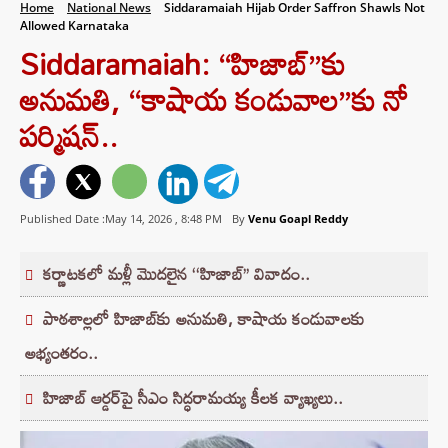
Home
National News
Siddaramaiah Hijab Order Saffron Shawls Not
Allowed Karnataka
Siddaramaiah: “హిజాబ్‌”కు
అనుమతి, “కాషాయ కండువాల”కు నో
పర్మిషన్..
Published Date :May 14, 2026 ,
8:48 PM
By
Venu Goapl Reddy
కర్ణాటకలో మళ్లీ మొదలైన ‘‘హిజాబ్’’ వివాదం..
పాఠశాల్లలో హిజాబ్‌కు అనుమతి, కాషాయ కండువాలకు
అభ్యంతరం..
హిజాబ్ ఆర్డర్‌పై సీఎం సిద్ధరామయ్య కీలక వ్యాఖ్యలు..