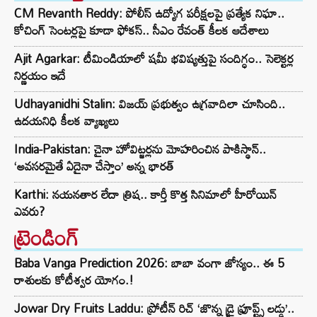
CM Revanth Reddy: పోలీస్ ఉద్యోగ పరీక్షలపై ప్రత్యేక నిఘా..
కోచింగ్ సెంటర్లపై కూడా ఫోకస్.. సీఎం రేవంత్ కీలక ఆదేశాలు
Ajit Agarkar: టీమిండియాలో షమీ భవిష్యత్తుపై సందిగ్ధం.. సెలెక్టర్ల
నిర్ణయం ఇదే
Udhayanidhi Stalin: విజయ్ ప్రభుత్వం ఉగ్రవాదిలా చూసింది..
ఉదయనిధి కీలక వ్యాఖ్యలు
India-Pakistan: చైనా హోవిట్జర్లను మోహరించిన పాకిస్థాన్..
‘అవసరమైతే ఏదైనా చేస్తాం’ అన్న భారత్
Karthi: నయనతార లేదా త్రిష.. కార్తీ కొత్త సినిమాలో హీరోయిన్
ఎవరు?
ట్రెండింగ్‌
Baba Vanga Prediction 2026: బాబా వంగా జోస్యం.. ఈ 5
రాశులకు కోటీశ్వర యోగం.!
Jowar Dry Fruits Laddu: ప్రోటీన్ రిచ్ ‘జొన్న డ్రై ఫ్రూప్ట్స్ లడ్డు’..