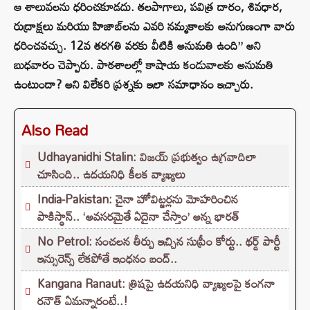
ఆ శాలువలను ధరించకూడదు. తలపాగాలు, పవిత్ర దారం, శివధార,
రుద్రాక్షలు మరియు హిజాబ్‌లను ఎవరి నమ్మకాలకు అనుగుణంగా వారు
ధరించవచ్చు. 12వ తరగతి వరకు వీటికి అనుమతి ఉంది” అని
బుధవారం చెప్పారు. పాఠశాలల్లో కాషాయ కండువాలకు అనుమతి
ఉంటుందా? అని విలేకరి ప్రశ్నకు ఇలా సమాధానం ఇచ్చారు.
Also Read
Udhayanidhi Stalin: విజయ్ ప్రభుత్వం ఉగ్రవాదిలా
చూసింది.. ఉదయనిధి కీలక వ్యాఖ్యలు
India-Pakistan: చైనా హోవిట్జర్లను మోహరించిన
పాకిస్థాన్.. ‘అవసరమైతే ఏదైనా చేస్తాం’ అన్న భారత్
No Petrol: సంచలన తీర్పు ఇచ్చిన సుప్రీం కోర్టు.. థర్డ్ పార్టీ
ఇన్సురెన్స్ లేకపోతే ఇంధనం బంద్..
Kangana Ranaut: త్రిషపై ఉదయనిధి వ్యాఖ్యలపై కంగనా
రనౌత్ ఏమన్నారంటే..!