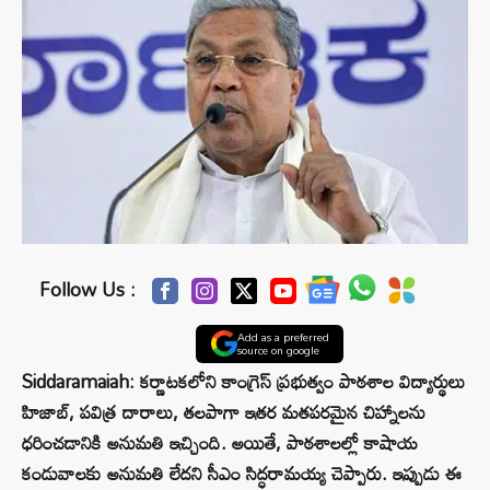
Follow Us :
Add as a preferred
source on google
Siddaramaiah: కర్ణాటకలోని కాంగ్రెస్ ప్రభుత్వం పాఠశాల విద్యార్థులు
హిజాబ్, పవిత్ర దారాలు, తలపాగా ఇతర మతపరమైన చిహ్నాలను
ధరించడానికి అనుమతి ఇచ్చింది. అయితే, పాఠశాలల్లో కాషాయ
కండువాలకు అనుమతి లేదని సీఎం సిద్ధరామయ్య చెప్పారు. ఇప్పుడు ఈ