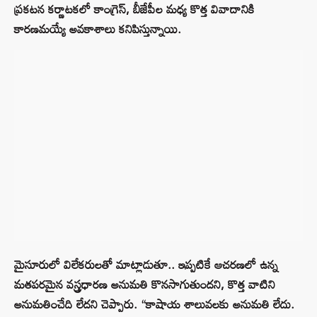
ప్రకటన కర్ణాటకలో కాంగ్రెస్, బీజేపీల మధ్య కొత్త వివాదానికి
కారణమయ్యే అవకాశాలు కనిపిస్తున్నాయి.
మైసూరులో విలేకరులతో మాట్లాడుతూ.. ఇప్పటికే ఆచరణలో ఉన్న
మతపరమైన వస్త్రధారణ అనుమతి కొనసాగుతుందని, కొత్త వాటిని
అనుమతించేది లేదని చెప్పారు. “కాషాయ శాలువలకు అనుమతి లేదు.