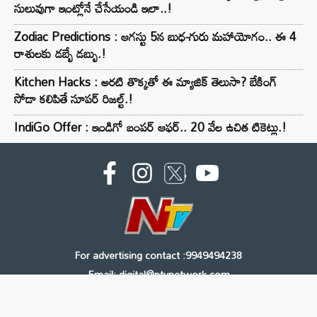
సులువుగా ఇంట్లోనే చేసేయండి ఇలా..!
Zodiac Predictions : ఆగస్టు 5న బుధ-గురు మహాయోగం.. ఈ 4
రాశులకు డబ్బే డబ్బు.!
Kitchen Hacks : అరటి తొక్కతో ఈ మ్యాజిక్ తెలుసా? బేకింగ్
సోడా కలిపితే సూపర్ రిజల్ట్.!
IndiGo Offer : ఇండిగో బంపర్ ఆఫర్.. 20 వేల ఉచిత టికెట్లు.!
For advertising contact :9949494238
Email: digital@ntvnetwork.com
Copyright © 2000 - 2026 - NTV