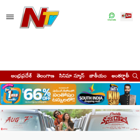
ఆంధ్రప్రదేశ్
తెలంగాణ
సినిమా న్యూస్
జాతీయం
అంతర్జాతీయం