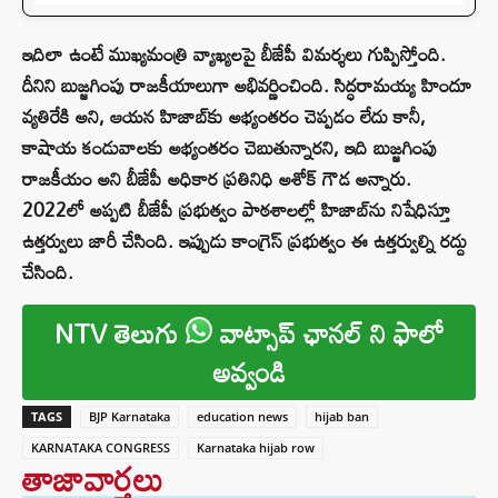
ఇదిలా ఉంటే ముఖ్యమంత్రి వ్యాఖ్యలపై బీజేపీ విమర్శలు గుప్పిస్తోంది.
దీనిని బుజ్జగింపు రాజకీయాలుగా అభివర్ణించింది. సిద్ధరామయ్య హిందూ
వ్యతిరేకి అని, ఆయన హిజాబ్‌కు అభ్యంతరం చెప్పడం లేదు కానీ,
కాషాయ కండువాలకు అభ్యంతరం చెబుతున్నారని, ఇది బుజ్జగింపు
రాజకీయం అని బీజేపీ అధికార ప్రతినిధి అశోక్ గౌడ అన్నారు.
2022లో అప్పటి బీజేపీ ప్రభుత్వం పాఠశాలల్లో హిజాబ్‌ను నిషేధిస్తూ
ఉత్తర్వులు జారీ చేసింది. ఇప్పుడు కాంగ్రెస్ ప్రభుత్వం ఈ ఉత్తర్వుల్ని రద్దు
చేసింది.
NTV తెలుగు
వాట్సాప్ ఛానల్ ని ఫాలో
అవ్వండి
TAGS
BJP Karnataka
education news
hijab ban
KARNATAKA CONGRESS
Karnataka hijab row
తాజావార్తలు