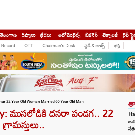
తెలంగాణ
రివ్యూలు
క్రీడలు
ఆటోమొబైల్స్
బిజినెస్‌
టెక్నాలజీ
లైఫ్ స్టై
e Record
OTT
Chairman's Desk
స్టడీ & జాబ్స్
భక్తి
త
ihar 22 Year Old Woman Married 60 Year Old Man
: ముసలోడికి దసరా పండగ.. 22
Ha
 గ్రామస్తులు..
జయ
నేత