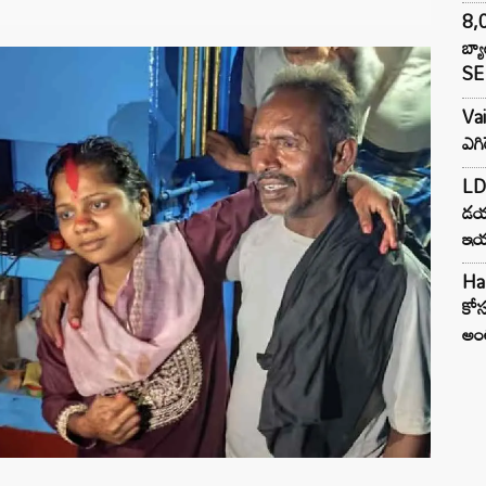
8,0
బ్య
SE 
Va
ఎగి
LDA
డయ
ఇయర
Har
కోస
అంత