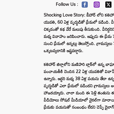
Follow Us :
Shocking Love Story: బీహార్ లోని కతిహార్‌
యువతి, 60 ఏళ్ల వృద్ధుడితో ప్రేమలో పడింది. వీ
చిక్కడంతో కథ వేరే మలుపు తీసుకుంది. వీరిద్దరి
మధ్య వివాహం జరిపించారు. ఇప్పుడు ఈ ప్రేమ పెళ
నుంచి ప్రేమలో ఉన్నట్లు తెలుస్తోంది. గ్రామస్తులు
ఒక్కటవ్వడానికి ఇష్టపడ్డారు.
కతిహార్ జిల్లాలోని మణిహరి బ్లాక్‌లో ఉన్న బా
పంచాయతీకి చెందిన 22 ఏళ్ల యువతితో వివాహేత
ఉన్నారు. ఇద్దరి మధ్య 38 ఏళ్ల వయసు తేడా ఉన
వృద్ధుడితో ఎలా ప్రేమలో పడిందని గ్రామస్తులు ఆశ
హాజరయ్యారు. చాలా మంది ఈ పెళ్లి తంతును త
వీడియోలు సోషల్ మీడియాలో వైరల్‌గా మారాయి
ప్రేమకు వయసుతో సంబంధం లేదని చెప్పే డైలాగ