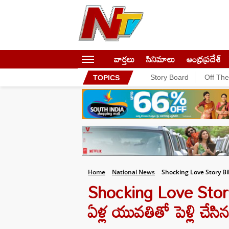
వార్తలు
సినిమాలు
ఆంధ్రప్రదేశ్
Story Board
Off Th
TOPICS
Home
National News
Shocking Love Story B
Shocking Love Story
ఏళ్ల యువతితో పెళ్లి చేసిన