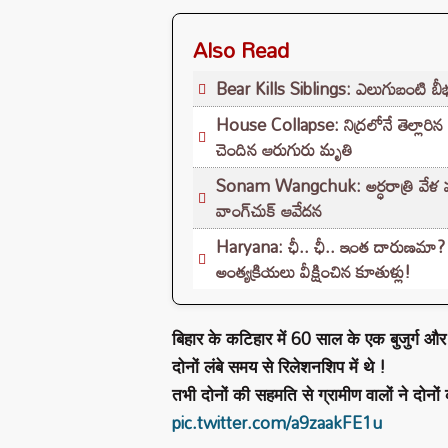
Also Read
Bear Kills Siblings: ఎలుగుబంటి బీభత్సం
House Collapse: నిద్రలోనే తెల్లారిన
చెందిన ఆరుగురు మృతి
Sonam Wangchuk: అర్ధరాత్రి వేళ మా
వాంగ్‌చుక్ ఆవేదన
Haryana: ఛీ.. ఛీ.. ఇంత దారుణమా? కూత
అంత్యక్రియలు వీక్షించిన కూతుళ్లు!
बिहार के कटिहार में 60 साल के एक बुजुर्ग 
दोनों लंबे समय से रिलेशनशिप में थे !
तभी दोनों की सहमति से ग्रामीण वालों ने दोनों 
pic.twitter.com/a9zaakFE1u