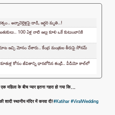
.. అన్నాచెల్లెళ్లపై దాడి, ఇద్దరి మృతి..!
 బతుకులు.. 100 ఏళ్ల నాటి ఇల్లు కూలి ఒకే కుటుంబానికి
ట ఇచ్చి మోసం చేశారు.. కేంద్ర మంత్రుల తీరుపై సోనమ్
ుళ్ల కోసం జీవితాన్ని ధారబోసిన తండ్రి.. వీడియో కాల్‌లో
और एक महिला के बीच प्यार इतना गहरा हो गया कि…
की शादी स्थानीय मंदिर में करवा दी!
#Katihar
#ViralWedding