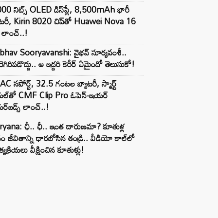
00 నిట్స్ OLED డిస్‌ప్లే, 8,500mAh భారీ
ాటరీ, Kirin 8020 చిప్‌తో Huawei Nova 16
లాంచ్..!
ibhav Sooryavanshi: వైభవ్ సూర్యవంశీ..
రెగిరిపడొద్దు.. ఆ ఇద్దరి కెరీర్ ఏమైందో తెలుసుకో!
C సపోర్ట్, 32.5 గంటల బ్యాటరీ, స్మార్ట్
ల్‌తో CMF Clip Pro ఓపెన్-ఇయర్
్‌బడ్స్ లాంచ్..!
yana: ఛీ.. ఛీ.. ఇంత దారుణమా? కూతుళ్ల
ం జీవితాన్ని ధారబోసిన తండ్రి.. వీడియో కాల్‌లో
్యక్రియలు వీక్షించిన కూతుళ్లు!