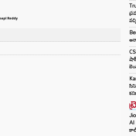
Tr
ప్ర
వచ్
oapl Reddy
Bea
అన్న
CSK
షాక
బె
Ka
సిన
కని
ట్
Jio
AI 
కాల్