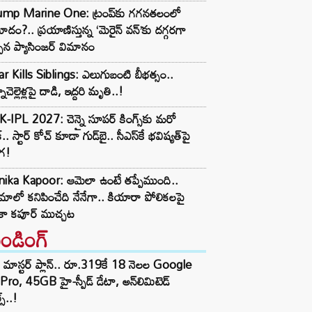
ump Marine One: ట్రంప్‌కు గగనతలంలో
మాదం?.. ప్రయాణిస్తున్న ‘మెరైన్ వన్’కు దగ్గరగా
చిన ప్యాసింజర్ విమానం
r Kills Siblings: ఎలుగుబంటి బీభత్సం..
ాచెల్లెళ్లపై దాడి, ఇద్దరి మృతి..!
-IPL 2027: చెన్నై సూపర్ కింగ్స్‌కు మరో
్.. స్టార్ కోచ్ కూడా గుడ్‌బై.. సీఎస్‌కే భవిష్యత్‌పై
ంగ!
nika Kapoor: ఆమెలా ఉంటే తప్పేముంది..
ిమాలో కనిపించేది నేనేగా.. కియారా పోలికలపై
కా కపూర్ ముచ్చట
రెండింగ్‌
 మాస్టర్ ప్లాన్.. రూ.319కే 18 నెలల Google
Pro, 45GB హై-స్పీడ్ డేటా, అన్⁭లిమిటెడ్
స్..!