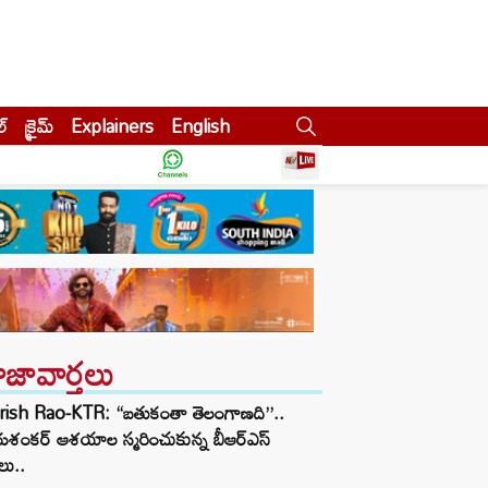
ల్
క్రైమ్
Explainers
English
ాజావార్తలు
rish Rao-KTR: “బతుకంతా తెలంగాణది”..
శంకర్ ఆశయాల స్మరించుకున్న బీఆర్ఎస్
లు..