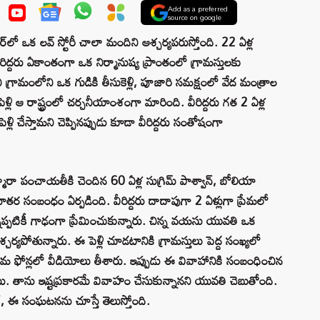
Add as a preferred
source on google
లో ఒక లవ్ స్టోరీ చాలా మందిని ఆశ్చర్యపరుస్తోంది. 22 ఏళ్ల
రిద్దరు ఏకాంతంగా ఒక నిర్మానుష్య ప్రాంతంలో గ్రామస్తులకు
ని గ్రామంలోని ఒక గుడికి తీసుకెళ్లి, పూజారి సమక్షంలో వేద మంత్రాల
్లి ఆ రాష్ట్రంలో చర్చనీయాంశంగా మారింది. వీరిద్దరు గత 2 ఏళ్ల
 పెళ్లి చేస్తామని చెప్పినప్పుడు కూడా వీరిద్దరు సంతోషంగా
ఘ్మారా పంచాయతీకి చెందిన 60 ఏళ్ల సుగ్రిమ్ పాశ్వాన్, బోలియా
ర సంబంధం ఏర్పడింది. వీరిద్దరు దాదాపుగా 2 ఏళ్లుగా ప్రేమలో
్నప్పటికీ గాఢంగా ప్రేమించుకున్నారు. చిన్న వయసు యువతి ఒక
్చర్యపోతున్నారు. ఈ పెళ్లి చూడటానికి గ్రామస్తులు పెద్ద సంఖ్యలో
మ ఫోన్లలో వీడియోలు తీశారు. ఇప్పుడు ఈ వివాహానికి సంబంధించిన
. తాను ఇష్టప్రకారమే వివాహం చేసుకున్నానని యువతి చెబుతోంది.
్, ఈ సంఘటనను చూస్తే తెలుస్తోంది.