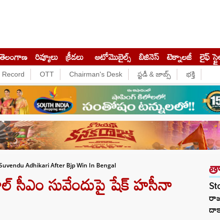
తెలంగాణ
రివ్యూలు
క్రీడలు
ఆటోమొబైల్స్
బిజినెస్‌
టెక్నాలజీ
లైఫ్ స్టై
e Record
OTT
Chairman's Desk
స్టడీ & జాబ్స్
భక్తి
త
Suvendu Adhikari After Bjp Win In Bengal
్ సీఎం సువేందుపై షేక్ హసీనా
St
రా
దాక