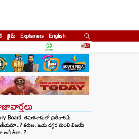
ల్
క్రైమ్
Explainers
English
ాజావార్తలు
ory Board: తమిళనాడులో ప్రతీకారమే
జకీయమా..? కరుణ, జయ దగ్గర నుంచి విజయ్
ా అదే తీరా..?