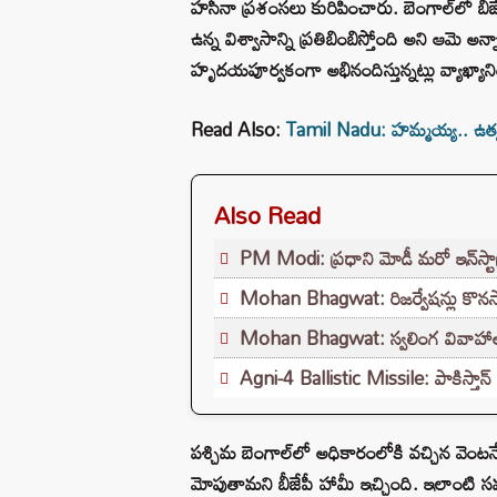
హసీనా ప్రశంసలు కురిపించారు. బెంగాల్‌లో బీ
ఉన్న విశ్వాసాన్ని ప్రతిబింబిస్తోంది అని ఆమె అ
హృదయపూర్వకంగా అభినందిస్తున్నట్లు వ్యాఖ్యాన
Read Also:
Tamil Nadu: హమ్మయ్య.. ఉత్కం
Also Read
PM Modi: ప్రధాని మోడీ మరో ఇన్‌స్టా
Mohan Bhagwat: రిజర్వేషన్లు కొనసాగ
Mohan Bhagwat: స్వలింగ వివాహాల
Agni-4 Ballistic Missile: పాకిస్తాన్ మ
పశ్చిమ బెంగాల్‌లో అధికారంలోకి వచ్చిన వెం
మోపుతామని బీజేపీ హామీ ఇచ్చింది. ఇలాంట