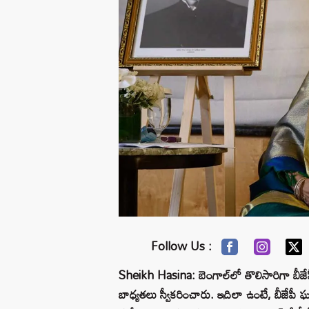
Follow Us :
Sheikh Hasina: బెంగాల్‌లో తొలిసారిగా బీజేపీ
బాధ్యతలు స్వీకరించారు. ఇదిలా ఉంటే, బీజేపీ 