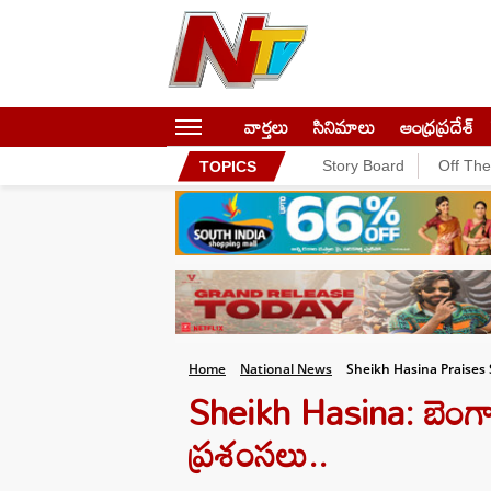
వార్తలు
సినిమాలు
ఆంధ్రప్రదేశ్
Story Board
Off Th
TOPICS
Home
National News
Sheikh Hasina Praises 
Sheikh Hasina: బెంగాల
ప్రశంసలు..