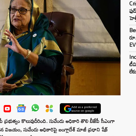
Cr
ఫుడ
హెల
Bes
రూ
EV 
Inc
టీమ
లే
Add as a preferred
source on google
 ప్రభుత్వం కొలువుదీరింది. సువేందు అధికారి తొలి బీజేపీ సీఎంగా
ఘన విజయం, సువేందు అధికారిపై బంగ్లాదేశ్ మాజీ ప్రధాని షేక్