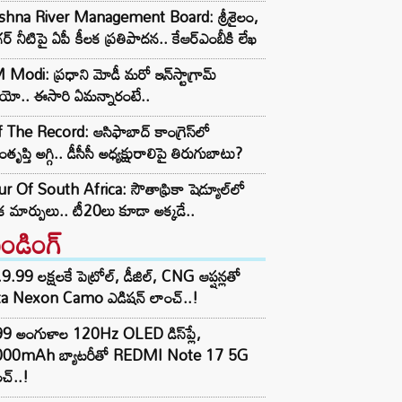
ishna River Management Board: శ్రీశైలం,
ర్ నీటిపై ఏపీ కీలక ప్రతిపాదన.. కేఆర్ఎంబీకి లేఖ
Modi: ప్రధాని మోడీ మరో ఇన్‌స్టాగ్రామ్
ియో.. ఈసారి ఏమన్నారంటే..
 The Record: ఆసిఫాబాద్ కాంగ్రెస్‌లో
తృప్తి అగ్గి.. డీసీసీ అధ్యక్షురాలిపై తిరుగుబాటు?
r Of South Africa: సౌతాఫ్రికా షెడ్యూల్‌లో
క మార్పులు.. టీ20లు కూడా అక్కడే..
రెండింగ్‌
9.99 లక్షలకే పెట్రోల్, డీజిల్, CNG ఆప్షన్లతో
ta Nexon Camo ఎడిషన్ లాంచ్..!
99 అంగుళాల 120Hz OLED డిస్‌ప్లే,
000mAh బ్యాటరీతో REDMI Note 17 5G
చ్..!