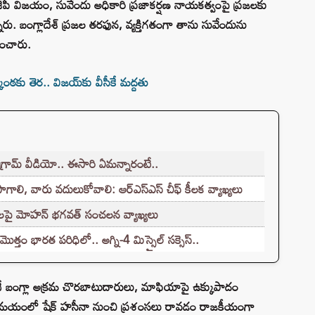
జేపీ విజయం, సువేందు అధికారి ప్రజాకర్షణ నాయకత్వంపై ప్రజలకు
న్నారు. బంగ్లాదేశ్ ప్రజల తరఫున, వ్యక్తిగతంగా తాను సువేందును
ించారు.
ఠకు తెర.. విజయ్‌కు వీసీకే మద్దతు
గ్రామ్ వీడియో.. ఈసారి ఏమన్నారంటే..
ాలి, వారు వదులుకోవాలి: ఆర్ఎస్ఎస్ చీఫ్ కీలక వ్యాఖ్యలు
పై మోహన్ భగవత్ సంచలన వ్యాఖ్యలు
ొత్తం భారత పరిధిలో.. అగ్ని-4 మిస్సైల్ సక్సెస్..
టనే బంగ్లా అక్రమ చొరబాటుదారులు, మాఫియాపై ఉక్కుపాదం
ి సమయంలో షేక్ హసీనా నుంచి ప్రశంసలు రావడం రాజకీయంగా