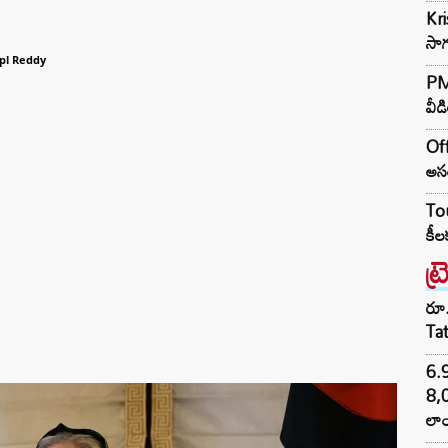
Kr
సాగ
pl Reddy
PM 
వీడ
Off
అసం
Tou
కీల
ట్
రూ.
Ta
6.
8,
లాం