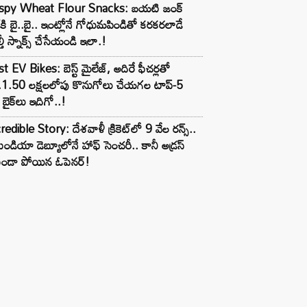
ispy Wheat Flour Snacks: బయటి జంక్
్‌కి బై..బై.. ఇంట్లోనే గోధుమపిండితో కరకరలాడే
్తీ స్నాక్స్ చేసేయండి ఇలా.!
t EV Bikes: బెస్ట్ మైలేజ్, అదిరే ఫీచర్లతో
.1.50 లక్షలలోపు కొనుగోలు చేయగల టాప్-5
బైక్‌లు ఇదిగో..!
redible Story: దేశవాళీ క్రికెట్‌లో 9 వేల రన్స్..
ిండియా డెబ్యూలోనే హాఫ్ సెంచరీ.. కానీ అడ్రస్
కుండా పోయిన ఓపెనర్!