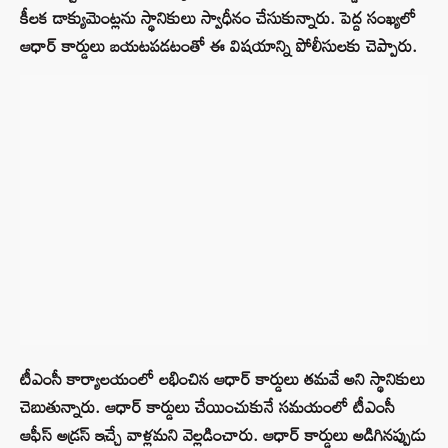
కీలక డాక్యుమెంట్లను స్థానికులు స్వాధీనం చేసుకున్నారు. పెద్ద సంఖ్యలో
ఆధార్ కార్డులు బయటపడటంతో ఈ విషయాన్ని పోలీసులకు చెప్పారు.
టీఎంసీ కార్యాలయంలో లభించిన ఆధార్ కార్డులు తమవే అని స్థానికులు
చెబుతున్నారు. ఆధార్ కార్డులు చేయించుకునే సమయంలో టీఎంసీ
ఆఫీస్ అడ్రస్ ఇచ్చే వాళ్లమని వెల్లడించారు. ఆధార్ కార్డులు అడిగినప్పుడు