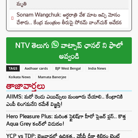
మృతి
Sonam Wangchuk: అర్ధరాత్రి వేళ మాట ఇచ్చి మోసం
చేశారు.. కేంద్ర మంత్రుల తీరుపై సోనమ్ వాంగ్‌చుక్ ఆవేదన
NTV తెలుగు
వాట్సాప్ ఛానల్ ని ఫాలో
అవ్వండి
TAGS
Aadhaar cards
BJP West Bengal
India News
Kolkata News
Mamata Banerjee
తాజావార్తలు
AIIMS: మరో రెండు ఎయిమ్స్‌లు మంజూరు చేయాలి.. కేంద్రానికి
ఎంపీ లింగమనేని రమేశ్ విజ్ఞప్తి!
Hero Pleasure Plus: మరింత స్టైలిష్‌గా హీరో ప్లెజర్ ప్లస్.. కొత్త
Aqua Grey కలర్‌లో విడుదల!
YCP vs TDP: బెజవాడలో ఉద్రిక్తత.. వైసీపీ దీక్షా శిబిరం టెంట్