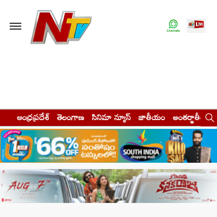
ఆంధ్రప్రదేశ్
తెలంగాణ
సినిమా న్యూస్
జాతీయం
అంతర్జాతీయం