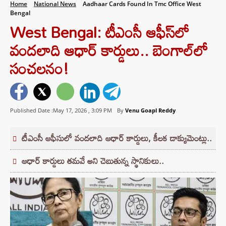
Home
National News
Aadhaar Cards Found In Tmc Office West
Bengal
West Bengal: టీఎంసీ ఆఫీస్‌లో
వందలాది ఆధార్ కార్డులు.. బెంగాల్‌లో
సంచలనం!
Published Date :May 17, 2026 ,
3:09 PM
By
Venu Goapl Reddy
టీఎంసీ ఆఫీసులో వందలాది ఆధార్ కార్డులు, కీలక డాక్యుమెంట్లు..
ఆధార్ కార్డులు తమవే అని చెబుతున్న స్థానికులు..