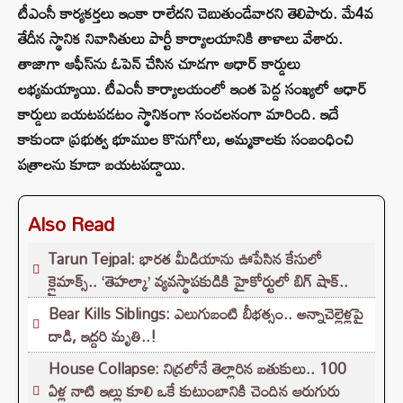
టీఎంసీ కార్యకర్తలు ఇంకా రాలేదని చెబుతుండేవారని తెలిపారు. మే4వ
తేదీన స్థానిక నివాసితులు పార్టీ కార్యాలయానికి తాళాలు వేశారు.
తాజాగా ఆఫీస్‌ను ఓపెన్ చేసిన చూడగా ఆధార్ కార్డులు
లభ్యమయ్యాయి. టీఎంసీ కార్యాలయంలో ఇంత పెద్ద సంఖ్యలో ఆధార్
కార్డులు బయటపడటం స్థానికంగా సంచలనంగా మారింది. ఇదే
కాకుండా ప్రభుత్వ భూముల కొనుగోలు, అమ్మకాలకు సంబంధించి
పత్రాలను కూడా బయటపడ్డాయి.
Also Read
Tarun Tejpal: భారత మీడియాను ఊపేసిన కేసులో
క్లైమాక్స్.. ‘తెహల్కా’ వ్యవస్థాపకుడికి హైకోర్టులో బిగ్ షాక్..
Bear Kills Siblings: ఎలుగుబంటి బీభత్సం.. అన్నాచెల్లెళ్లపై
దాడి, ఇద్దరి మృతి..!
House Collapse: నిద్రలోనే తెల్లారిన బతుకులు.. 100
ఏళ్ల నాటి ఇల్లు కూలి ఒకే కుటుంబానికి చెందిన ఆరుగురు