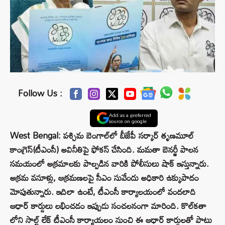
Follow Us :
Add as a preferred
source on google
West Bengal: పశ్చిమ బెంగాల్‌లో బీజేపీ సర్కార్ తృణమూల్
కాంగ్రెస్(టీఎంసీ) అవినీతిపై ఫోకస్ చేసింది. మమతా బెనర్జీ పాలన
సమయంలో అక్రమాలకు పాల్పడిన వారికి పోలీసులు షాక్ ఇస్తున్నారు.
అక్రమ వసూళ్లు, ఆక్రమణలపై సీఎం సువేందు అధికారి ఉక్కుపాదం
మోపుతున్నారు. ఇదిలా ఉంటే, టీఎంసీ కార్యాలయంలో వందలాది
ఆధార్ కార్డులు లభించడం ఇప్పుడు సంచలనంగా మారింది. కొల్‌కతా
లోని సాల్ట్ లేక్ టీఎంసీ కార్యాయలం నుంచి ఈ ఆధార్ కార్డులతో పాటు