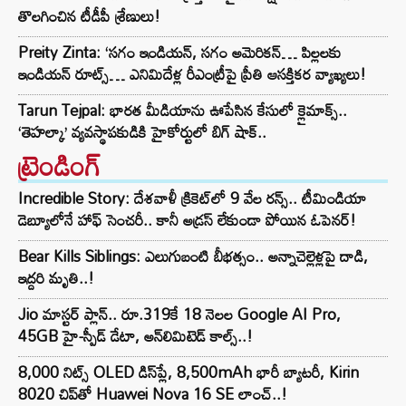
తొలగించిన టీడీపీ శ్రేణులు!
Preity Zinta: ‘సగం ఇండియన్, సగం అమెరికన్… పిల్లలకు
ఇండియన్ రూట్స్… ఎనిమిదేళ్ల రీఎంట్రీపై ప్రీతి ఆసక్తికర వ్యాఖ్యలు!
Tarun Tejpal: భారత మీడియాను ఊపేసిన కేసులో క్లైమాక్స్..
‘తెహల్కా’ వ్యవస్థాపకుడికి హైకోర్టులో బిగ్ షాక్..
ట్రెండింగ్‌
Incredible Story: దేశవాళీ క్రికెట్‌లో 9 వేల రన్స్.. టీమిండియా
డెబ్యూలోనే హాఫ్ సెంచరీ.. కానీ అడ్రస్ లేకుండా పోయిన ఓపెనర్!
Bear Kills Siblings: ఎలుగుబంటి బీభత్సం.. అన్నాచెల్లెళ్లపై దాడి,
ఇద్దరి మృతి..!
Jio మాస్టర్ ప్లాన్.. రూ.319కే 18 నెలల Google AI Pro,
45GB హై-స్పీడ్ డేటా, అన్⁭లిమిటెడ్ కాల్స్..!
8,000 నిట్స్ OLED డిస్‌ప్లే, 8,500mAh భారీ బ్యాటరీ, Kirin
8020 చిప్‌తో Huawei Nova 16 SE లాంచ్..!