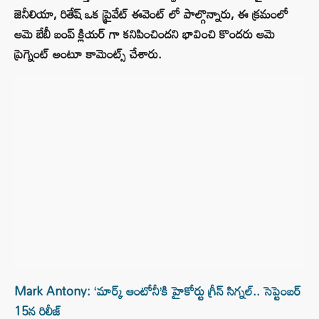
జెనీలియా, రితేష్ ఒక ప్రైవేట్ ఈవెంట్ లో పాల్గొన్నారు, ఈ క్రమంలో
ఆమె బేబీ బంప్ క్లియర్ గా కనిపించిందని భావించి కొందరు ఆమె
ప్రెగ్నెంట్ అంటూ కామెంట్స్ చేశారు.
Mark Antony: ‘మార్క్ ఆంటోనీ’కి హైకోర్టు గ్రీన్ సిగ్నల్.. సెప్టెంబర్
15న రిలీజ్