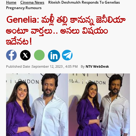
Home
Cinema News
Riteish Deshmukh Responds To Genelias
Pregnancy Rumours
Genelia: మళ్లీ తల్లి కానున్న జెనీలియా
అంటూ వార్తలు.. అసలు విషయం
ఇదేనట!
Published Date :September 12, 2023 ,
4:05 PM
By
NTV WebDesk