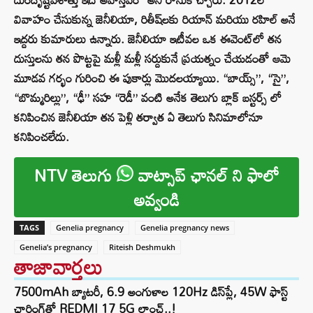
వివాహం చేసుకున్న జెనీలియా, రితీష్‌లకు రియాన్ మరియు రహిల్ అనే
ఇద్దరు కుమారులు ఉన్నారు. జెనీలియా ఇటీవల ఒక ఈవెంట్‌లో తన
దుస్తులను తన పొట్టపై మళ్లీ మళ్లీ సర్దుకునే ప్రయత్నం చేయడంతో ఆమె
మూడవ గర్భం గురించి ఈ పుకార్లు మొదలయ్యాయి. “బాయ్స్”, “సై”,
“బొమ్మరిల్లు”, “ఢీ” సహ “రెడీ” వంటి అనేక తెలుగు బ్లాక్ బస్టర్స్ లో
కనిపించిన జెనీలియా తన పెళ్లి తర్వాత ఏ తెలుగు సినిమాలోనూ
కనిపించలేదు.
NTV తెలుగు
వాట్సాప్ ఛానల్ ని ఫాలో
అవ్వండి
TAGS
Genelia pregnancy
Genelia pregnancy news
Genelia’s pregnancy
Riteish Deshmukh
తాజావార్తలు
7500mAh బ్యాటరీ, 6.9 అంగుళాల 120Hz డిస్‌ప్లే, 45W ఫాస్ట్
ఛార్జింగ్‌తో REDMI 17 5G లాంచ్..!