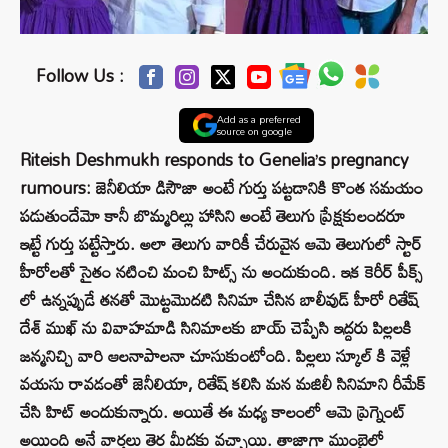
Follow Us :
Add as a preferred
source on google
Riteish Deshmukh responds to Genelia’s pregnancy
rumours: జెనీలియా డిసౌజా అంటే గుర్తు పట్టడానికి కొంత సమయం
పడుతుందేమో కానీ బొమ్మరిల్లు హాసిని అంటే తెలుగు ప్రేక్షకులందరూ
ఇట్టే గుర్తు పట్టేస్తారు. అలా తెలుగు వారికీ చేరువైన ఆమె తెలుగులో స్టార్
హీరోలతో సైతం నటించి మంచి హిట్స్ ను అందుకుంది. ఇక కెరీర్ పీక్స్
లో ఉన్నప్పుడే తనతో మొట్టమొదటి సినిమా చేసిన బాలీవుడ్ హీరో రితేష్
దేశ్ ముఖ్ ను వివాహమాడి సినిమాలకు బాయ్ చెప్పేసి ఇద్దరు పిల్లలకి
జన్మనిచ్చి వారి ఆలనాపాలనా చూసుకుంటోంది. పిల్లలు స్కూల్ కి వెళ్లే
వయసు రావడంతో జెనీలియా, రితేష్ కలిసి మన మజిలీ సినిమాని రీమేక్
చేసి హిట్ అందుకున్నారు. అయితే ఈ మధ్య కాలంలో ఆమె ప్రెగ్నెంట్
అయింది అనే వార్తలు తెర మీదకు వచ్చాయి. తాజాగా ముంబైలో