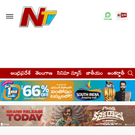
ఆంధ్రప్రదేశ్
తెలంగాణ
సినిమా న్యూస్
జాతీయం
అంతర్జాతీయం