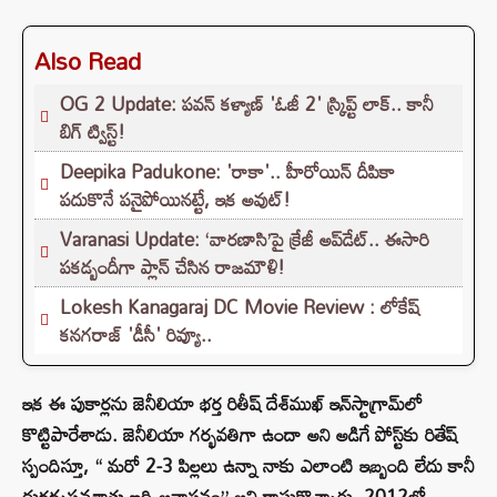
Also Read
OG 2 Update: పవన్ కళ్యాణ్ 'ఓజీ 2' స్క్రిప్ట్ లాక్.. కానీ
బిగ్ ట్విస్ట్!
Deepika Padukone: 'రాకా'.. హీరోయిన్ దీపికా
పదుకొనే పనైపోయినట్టే, ఇక అవుట్!
Varanasi Update: ‘వారణాసి’పై క్రేజీ అప్‌డేట్.. ఈసారి
పకడ్బందీగా ప్లాన్ చేసిన రాజమౌళి!
Lokesh Kanagaraj DC Movie Review : లోకేష్
కనగరాజ్ 'డీసీ' రివ్యూ..
ఇక ఈ పుకార్లను జెనీలియా భర్త రితీష్ దేశ్‌ముఖ్ ఇన్‌స్టాగ్రామ్‌లో
కొట్టిపారేశాడు. జెనీలియా గర్భవతిగా ఉందా అని అడిగే పోస్ట్‌కు రితేష్
స్పందిస్తూ, “ మరో 2-3 పిల్లలు ఉన్నా నాకు ఎలాంటి ఇబ్బంది లేదు కానీ
దురదృష్టవశాత్తు ఇది అవాస్తవం” అని రాసుకొచ్చారు. 2012లో