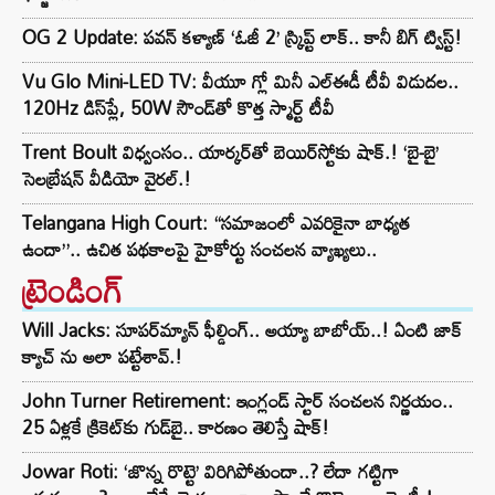
OG 2 Update: పవన్ కళ్యాణ్ ‘ఓజీ 2’ స్క్రిప్ట్ లాక్.. కానీ బిగ్ ట్విస్ట్!
Vu Glo Mini-LED TV: వీయూ గ్లో మినీ ఎల్ఈడీ టీవీ విడుదల..
120Hz డిస్‌ప్లే, 50W సౌండ్‌తో కొత్త స్మార్ట్ టీవీ
Trent Boult విధ్వంసం.. యార్కర్‌తో బెయిర్‌స్టోకు షాక్.! ‘బై-బై’
సెలబ్రేషన్ వీడియో వైరల్.!
Telangana High Court: “సమాజంలో ఎవరికైనా బాధ్యత
ఉందా”.. ఉచిత పథకాలపై హైకోర్టు సంచలన వ్యాఖ్యలు..
ట్రెండింగ్‌
Will Jacks: సూపర్‌మ్యాన్ ఫీల్డింగ్.. అయ్యా బాబోయ్..! ఏంటి జాక్
క్యాచ్ ను అలా పట్టేశావ్.!
John Turner Retirement: ఇంగ్లండ్ స్టార్ సంచలన నిర్ణయం..
25 ఏళ్లకే క్రికెట్‌కు గుడ్‌బై.. కారణం తెలిస్తే షాక్!
Jowar Roti: ‘జొన్న రొట్టె’ విరిగిపోతుందా..? లేదా గట్టిగా