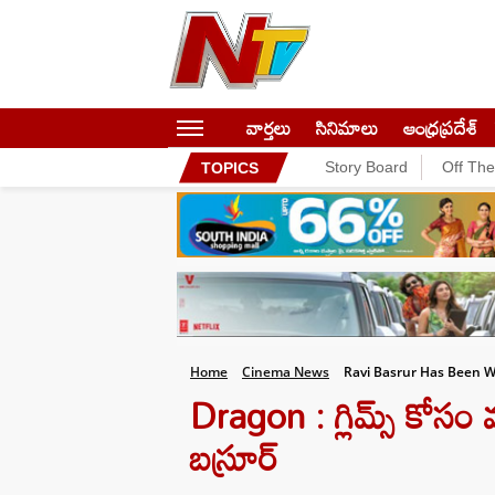
వార్తలు
సినిమాలు
ఆంధ్రప్రదేశ్
Story Board
Off Th
TOPICS
Home
Cinema News
Ravi Basrur Has Been W
Dragon : గ్లిమ్స్ కోసం 
బస్రూర్