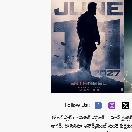
Follow Us :
గ్లోబల్ స్టార్ జూనియర్ ఎన్టీఆర్ – మాస్ డైరెక్టర్
డ్రాగన్. ఈ సినిమా అనౌన్స్‌మెంట్ నుండే ప్రేక్ష