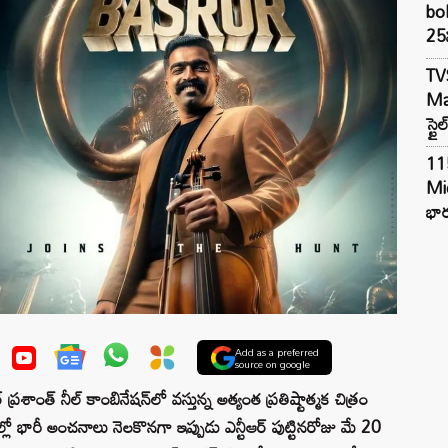
bol
25న
TV
Mar
స్టై
11
Mi
భార
Add as a preferred
source on google
 ప్రశాంత్ నీల్ కాంబినేషన్‌లో వస్తున్న అత్యంత ప్రతిష్టాత్మక చిత్రం
కుల్లో భారీ అంచనాలు నెలకొనగా ఇప్పుడు ఎన్టీఆర్ పుట్టినరోజు మే 20