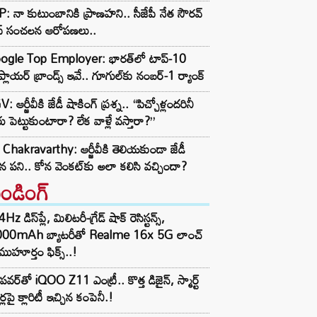
: నా కుటుంబానికి ప్రాణహని.. సీజేపీ నేత సౌరవ్
స్ సంచలన ఆరోపణలు..
ogle Top Employer: భారత్‌లో టాప్-10
్లాయర్ బ్రాండ్స్ ఇవే.. గూగుల్‌కు నంబర్-1 ర్యాంక్
: ఆర్జీవీకి జేడీ షాకింగ్ ప్రశ్న.. “పిచ్చోళ్లందరినీ
ు పెట్టుకుంటారా? లేక వాళ్లే వస్తారా?”
Chakravarthy: ఆర్జీవీకి తెలియకుండా జేడీ
ిన పని.. కోన వెంకట్‌కు అలా కలిసి వచ్చిందా?
రెండింగ్‌
z డిస్‌ప్లే, మిలిటరీ-గ్రేడ్ షాక్ రెసిస్టన్స్,
000mAh బ్యాటరీతో Realme 16x 5G లాంచ్
ముహూర్తం ఫిక్స్..!
పవర్‌తో iQOO Z11 ఎంట్రీ.. కొత్త డిజైన్, స్మార్ట్
ర్లపై క్లారిటీ ఇచ్చిన కంపెనీ.!