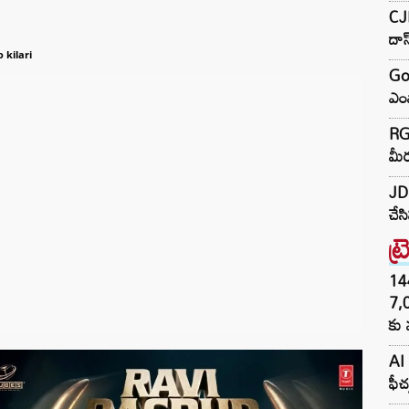
CJP
దా
 kilari
Go
ఎంప
RGV
మీర
JD 
చేస
ట్
144H
7,
కు 
AI 
ఫీచ