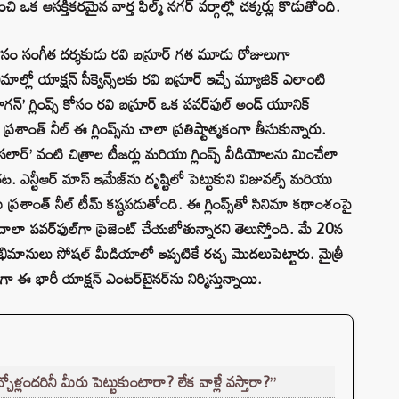
ించి ఒక ఆసక్తికరమైన వార్త ఫిల్మ్ నగర్ వర్గాల్లో చక్కర్లు కొడుతోంది.
ర్ కోసం సంగీత దర్శకుడు రవి బస్రూర్ గత మూడు రోజులుగా
ిమాల్లో యాక్షన్ సీక్వెన్స్‌లకు రవి బస్రూర్ ఇచ్చే మ్యూజిక్ ఎలాంటి
‘డ్రాగన్’ గ్లింప్స్ కోసం రవి బస్రూర్ ఒక పవర్‌ఫుల్ అండ్ యూనిక్
 ప్రశాంత్ నీల్ ఈ గ్లింప్స్‌ను చాలా ప్రతిష్టాత్మకంగా తీసుకున్నారు.
సలార్’ వంటి చిత్రాల టీజర్లు మరియు గ్లింప్స్ వీడియోలను మించేలా
నారట. ఎన్టీఆర్ మాస్ ఇమేజ్‌ను దృష్టిలో పెట్టుకుని విజువల్స్ మరియు
్రశాంత్ నీల్ టీమ్ కష్టపడుతోంది. ఈ గ్లింప్స్‌తో సినిమా కథాంశంపై
 చాలా పవర్‌ఫుల్‌గా ప్రెజెంట్ చేయబోతున్నారని తెలుస్తోంది. మే 20న
 అభిమానులు సోషల్ మీడియాలో ఇప్పటికే రచ్చ మొదలుపెట్టారు. మైత్రీ
ా ఈ భారీ యాక్షన్ ఎంటర్‌టైనర్‌ను నిర్మిస్తున్నాయి.
చ్చోళ్లందరినీ మీరు పెట్టుకుంటారా? లేక వాళ్లే వస్తారా?”