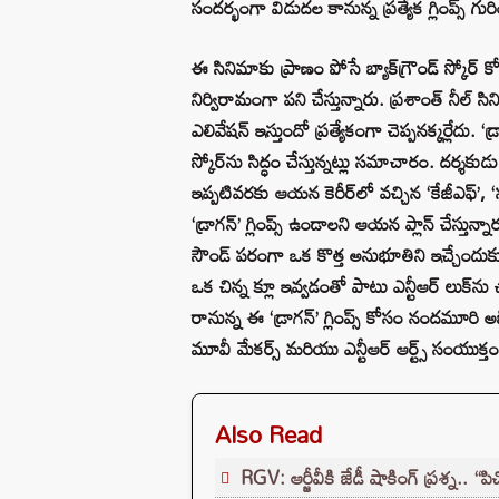
సందర్భంగా విడుదల కానున్న ప్రత్యేక గ్లింప్స్ గుర
ఈ సినిమాకు ప్రాణం పోసే బ్యాక్‌గ్రౌండ్ స్కో
నిర్విరామంగా పని చేస్తున్నారు. ప్రశాంత్ నీల్ సిన
ఎలివేషన్ ఇస్తుందో ప్రత్యేకంగా చెప్పనక్కర్లేదు. 
స్కోర్‌ను సిద్ధం చేస్తున్నట్లు సమాచారం. దర్శకుడు
ఇప్పటివరకు ఆయన కెరీర్‌లో వచ్చిన ‘కేజీఎఫ్’, ‘
‘డ్రాగన్’ గ్లింప్స్ ఉండాలని ఆయన ప్లాన్ చేస్తున్
సౌండ్ పరంగా ఒక కొత్త అనుభూతిని ఇచ్చేందుకు ప
ఒక చిన్న క్లూ ఇవ్వడంతో పాటు ఎన్టీఆర్ లుక్‌ను
రానున్న ఈ ‘డ్రాగన్’ గ్లింప్స్ కోసం నందమూరి
మూవీ మేకర్స్ మరియు ఎన్టీఆర్ ఆర్ట్స్ సంయుక్తంగ
Also Read
RGV: ఆర్జీవీకి జేడీ షాకింగ్ ప్రశ్న.. “పి