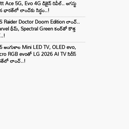
tt Ace 5G, Evo 4G డిజైన్ రివీల్.. ఆగస్టు
 భారత్‌లో లాంచ్‌కు సిద్ధం..!
S Raider Doctor Doom Edition లాంచ్..
vel థీమ్, Spectral Green కలర్‌తో కొత్త
ల్..!
5 అంగుళాల Mini LED TV, OLED evo,
cro RGB evoతో LG 2026 AI TV సిరీస్
త్‌లో లాంచ్..!