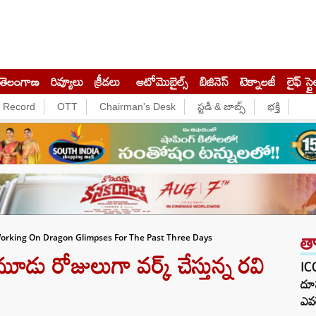
తెలంగాణ
రివ్యూలు
క్రీడలు
ఆటోమొబైల్స్
బిజినెస్‌
టెక్నాలజీ
లైఫ్ స్టై
e Record
OTT
Chairman's Desk
స్టడీ & జాబ్స్
భక్తి
త
orking On Dragon Glimpses For The Past Three Days
మూడు రోజులుగా వర్క్ చేస్తున్న రవి
ICC
దూస
ఎవర