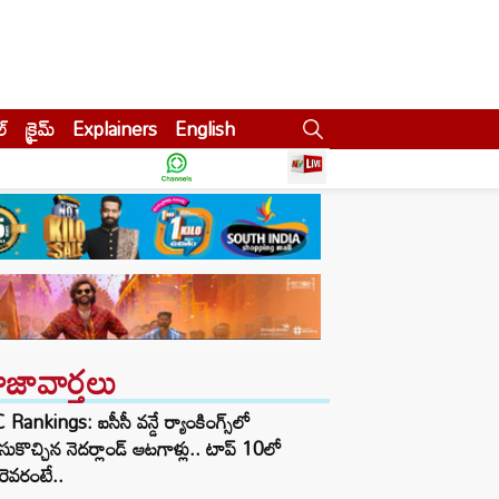
ల్
క్రైమ్
Explainers
English
ాజావార్తలు
 Rankings: ఐసీసీ వన్డే ర్యాంకింగ్స్‌లో
ుకొచ్చిన నెదర్లాండ్ ఆటగాళ్లు.. టాప్ 10లో
ెవరంటే..