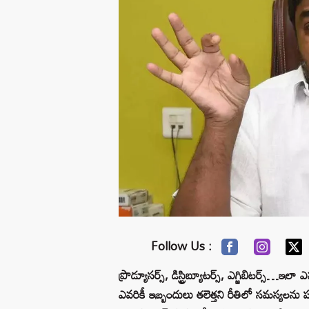
Follow Us :
ప్రొడ్యూసర్స్, డిస్ట్రిబ్యూటర్స్, ఎగ్జిబిటర్స్…
ఎవరికీ ఇబ్బందులు తలెత్తని రీతిలో సమస్యలను 