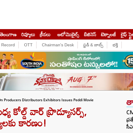
తెలంగాణ
రివ్యూలు
క్రీడలు
ఆటోమొబైల్స్
బిజినెస్‌
టెక్నాలజీ
లైఫ్ స్టై
e Record
OTT
Chairman's Desk
స్టడీ & జాబ్స్
భక్తి
త
Producers Distributors Exhibitors Issues Peddi Movie
 కోల్డ్ వార్ ప్రొడ్యూసర్స్,
CM 
మస్యలకు కారణం!
ప్ర
సీఎ