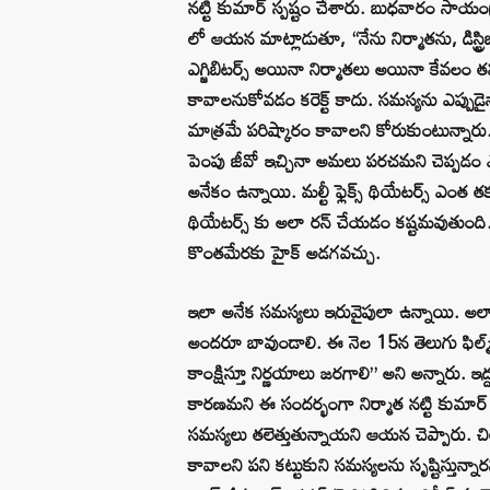
నట్టి కుమార్ స్పష్టం చేశారు. బుధవారం సాయం
లో ఆయన మాట్లాడుతూ, “నేను నిర్మాతను, డిస్ట్రి
ఎగ్జిబిటర్స్ అయినా నిర్మాతలు అయినా కేవలం
కావాలనుకోవడం కరెక్ట్ కాదు. సమస్యను ఎప్పు
మాత్రమే పరిష్కారం కావాలని కోరుకుంటున్నారు. నిన్
పెంపు జీవో ఇచ్చినా అమలు పరచమని చెప్పడం 
అనేకం ఉన్నాయి. మల్టీ ఫ్లెక్స్ థియేటర్స్ ఎంత తక
థియేటర్స్ కు అలా రన్ చేయడం కష్టమవుతుంది. సి
కొంతమేరకు హైక్ అడగవచ్చు.
ఇలా అనేక సమస్యలు ఇరువైపులా ఉన్నాయి. అలాగే చ
అందరూ బావుండాలి. ఈ నెల 15న తెలుగు ఫిల్మ
కాంక్షిస్తూ నిర్ణయాలు జరగాలి” అని అన్నారు. ఇద్దర
కారణమని ఈ సందర్భంగా నిర్మాత నట్టి కుమార్ ఆరో
సమస్యలు తలెత్తుతున్నాయని ఆయన చెప్పారు. చ
కావాలని పని కట్టుకుని సమస్యలను సృష్టిస్తున్నార