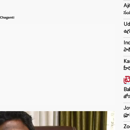
Aji
సంద
 Chaganti
Udh
ఉగ్
Ind
పాక
Kar
హీ
ట్
Ba
జోస
Jow
ఫ్ర
Zod