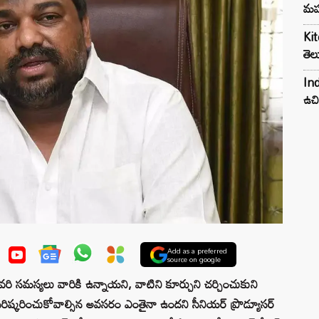
మహ
Kit
తెల
Ind
ఉచి
Add as a preferred
source on google
ఇలా ఎవరి సమస్యలు వారికి ఉన్నాయని, వాటిని కూర్చుని చర్చించుకుని
పరిష్కరించుకోవాల్సిన అవసరం ఎంతైనా ఉందని సీనియర్ ప్రొడ్యూసర్