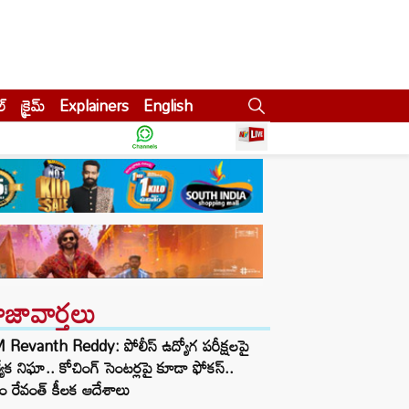
ల్
క్రైమ్
Explainers
English
ాజావార్తలు
Revanth Reddy: పోలీస్ ఉద్యోగ పరీక్షలపై
త్యేక నిఘా.. కోచింగ్ సెంటర్లపై కూడా ఫోకస్..
ం రేవంత్ కీలక ఆదేశాలు