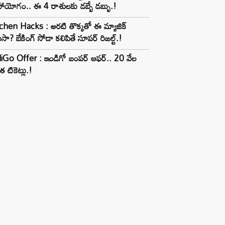
ాయోగం.. ఈ 4 రాశులకు డబ్బే డబ్బు.!
chen Hacks : అరటి తొక్కతో ఈ మ్యాజిక్
ుసా? బేకింగ్ సోడా కలిపితే సూపర్ రిజల్ట్.!
iGo Offer : ఇండిగో బంపర్ ఆఫర్.. 20 వేల
త టికెట్లు.!