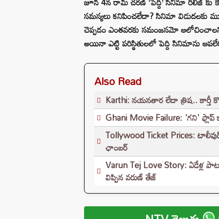
జూన్ 4న రామ్ చరణ్ ‘పెద్ది’ సినిమా రిలీజ్
సమస్యలు కనిపించలేదా? సినిమా విడుదలకు 
చెప్పడం ఎంతవరకు సమంజసమో ఆలోచించాలని అన
అయినా ఎట్టి పరిస్థితులలో పెద్ది సినిమాను ఆ
Also Read
Karthi: నయనతార లేదా త్రిష.. కార్తీ 
Ghani Movie Failure: 'గని' ఫ్లాప్‌ 
Tollywood Ticket Prices: టాలీవుడ్‌లో మ
ఛాంబర్‌
Varun Tej Love Story: ఏడేళ్ల పాటు 
విప్పిన వరుణ్ తేజ్
NTV తెలుగు