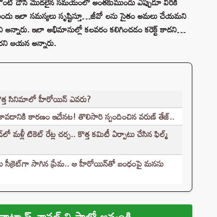
 కు కౌంట్ డౌన్ మొదలైన సమయంలో అంతకుముందు ఎప్పుడూ వీరికి
ముందు ఇలా సమస్యలు సృష్టిస్తూ…జీవో లను సైతం అమలు చేయమని
్నారు. ఇలా అభిమానుల్లో కలవరం కలిగించడం కరెక్ట్ కాదని…
పలేరని ఆయన అన్నారు.
కొత్త సినిమాలో హీరోయిన్ ఎవరు?
కావడానికి కారణం ఇదేనట! తొలిసారి స్పందించిన వరుణ్ తేజ్..
ళ్లీ టికెట్‌ రేట్ల చర్చ.. కొత్త కమిటీ ఏర్పాటు చేసిన ఫిల్మ్‌
సీక్రెట్‌గా సాగిన ప్రేమ.. ఆ హీరోయిన్‌తో బంధంపై మనసు
వాట్సాప్ ఛానల్ ని ఫాలో అవ్వండి