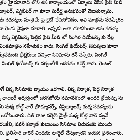
త్రం హైదరాబాద్ లోని తన కార్యాలయంలో ఏర్పాటు చేసిన ప్రెస్ మీట్
బ్యూటర్, ఎగ్జిబిటర్ గా కూడా సుదీర్ఘ అనుభవంతో చెబుతున్నాను.
 తమ సమస్యలు మాత్రమే హైలైట్ చేసుకోవడం, అవి మాత్రమే పరిష్కారం
డైనా రెండు వైపులా చూడాలి. ఇప్పుడు అలా చూడకుండా తమ సమస్య
న ఎగ్జిబిటర్స్ పెట్టిన ప్రెస్ మీట్ లో సింగిల్ థియేటర్స్ కు రేట్ల
ఎంతమాత్రం సహేతుకం కాదు. సింగిల్ థియేటర్స్ సమస్యలు కూడా
్కువమంది ప్రేక్షకులు వచ్చినా సినిమాను రన్ చేస్తారు. సింగిల్
ంగిల్ థియేటర్స్ కు ప‌ర్సంటేజీ అడగడం కరెక్ట్ కాదు. రెంటల్
ిన్న సినిమాకు న్యాయం జరగాలి. చిన్న నిర్మాత, పెద్ద నిర్మాత
్ ఛాంబర్ ఆధ్వర్యంలో జరగబోయే సమావేశంలో అందరి శ్రేయస్సు ను
ి మధ్య కోల్డ్ వార్ ప్రొడ్యూసర్స్, డిస్ట్రిబ్యూటర్స్ మధ్య సమస్యలకు
పించారు. దిల్ రాజు వర్సెస్ మైత్రీ మధ్య కోల్డ్ వార్ వల్లనే
ిరంజీవి, పవన్ కల్యాణ్ కుటుంబం సినిమాల విడుదలకు ముందు
ని, ప్రతీసారి వారినే ఎందుకు టార్గెట్ చేస్తున్నారని ఆయన ప్రశించారు.