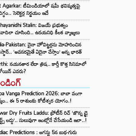
t Agarkar: టీమిండియాలో షమీ భవిష్యత్తుపై
ిగ్ధం.. సెలెక్టర్ల నిర్ణయం ఇదే
ayanidhi Stalin: విజయ్ ప్రభుత్వం
రవాదిలా చూసింది.. ఉదయనిధి కీలక వ్యాఖ్యలు
ia-Pakistan: చైనా హోవిట్జర్లను మోహరించిన
ిస్థాన్.. ‘అవసరమైతే ఏదైనా చేస్తాం’ అన్న భారత్
thi: నయనతార లేదా త్రిష.. కార్తీ కొత్త సినిమాలో
రోయిన్ ఎవరు?
రెండింగ్‌
ba Vanga Prediction 2026: బాబా వంగా
్యం.. ఈ 5 రాశులకు కోటీశ్వర యోగం.!
ar Dry Fruits Laddu: ప్రోటీన్ రిచ్ ‘జొన్న డ్రై
ూప్ట్స్ లడ్డు’.. సులువుగా ఇంట్లోనే చేసేయండి ఇలా..!
iac Predictions : ఆగస్టు 5న బుధ-గురు