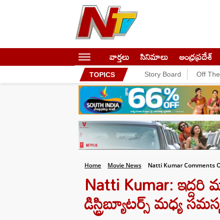
వార్తలు
సినిమాలు
ఆంధ్రప్రదేశ్
Story Board
Off Th
TOPICS
Home
Movie News
Natti Kumar Comments On 
Natti Kumar: ఇద్దరి మధ్య
డిస్ట్రిబ్యూటర్స్ మధ్య స