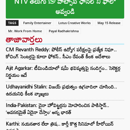
NTV తెలుగు
వాట్సాప్ ఛానల్ ని ఫాలో
అవ్వండి
TAGS
Family Entertainer
Lotus Creative Works
May 15 Release
Mr. Work From Home
Payal Radhakrishna
తాజావార్తలు
CM Revanth Reddy: పోలీస్ ఉద్యోగ పరీక్షలపై ప్రత్యేక నిఘా..
కోచింగ్ సెంటర్లపై కూడా ఫోకస్.. సీఎం రేవంత్ కీలక ఆదేశాలు
Ajit Agarkar: టీమిండియాలో షమీ భవిష్యత్తుపై సందిగ్ధం.. సెలెక్టర్ల
నిర్ణయం ఇదే
Udhayanidhi Stalin: విజయ్ ప్రభుత్వం ఉగ్రవాదిలా చూసింది..
ఉదయనిధి కీలక వ్యాఖ్యలు
India-Pakistan: చైనా హోవిట్జర్లను మోహరించిన పాకిస్థాన్..
‘అవసరమైతే ఏదైనా చేస్తాం’ అన్న భారత్
Karthi: నయనతార లేదా త్రిష.. కార్తీ కొత్త సినిమాలో హీరోయిన్