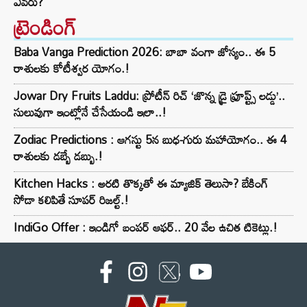
ఎవరు?
ట్రెండింగ్‌
Baba Vanga Prediction 2026: బాబా వంగా జోస్యం.. ఈ 5
రాశులకు కోటీశ్వర యోగం.!
Jowar Dry Fruits Laddu: ప్రోటీన్ రిచ్ ‘జొన్న డ్రై ఫ్రూప్ట్స్ లడ్డు’..
సులువుగా ఇంట్లోనే చేసేయండి ఇలా..!
Zodiac Predictions : ఆగస్టు 5న బుధ-గురు మహాయోగం.. ఈ 4
రాశులకు డబ్బే డబ్బు.!
Kitchen Hacks : అరటి తొక్కతో ఈ మ్యాజిక్ తెలుసా? బేకింగ్
సోడా కలిపితే సూపర్ రిజల్ట్.!
IndiGo Offer : ఇండిగో బంపర్ ఆఫర్.. 20 వేల ఉచిత టికెట్లు.!