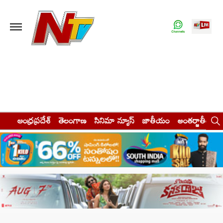
ఆంధ్రప్రదేశ్
తెలంగాణ
సినిమా న్యూస్
జాతీయం
అంతర్జాతీయం