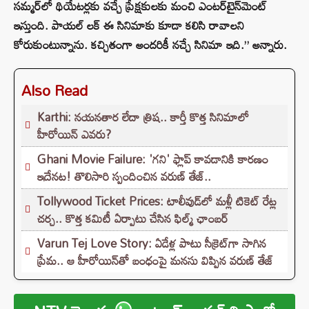
సమ్మర్‌లో థియేటర్లకు వచ్చే ప్రేక్షకులకు మంచి ఎంటర్‌టైన్‌మెంట్
ఇస్తుంది. పాయల్ లక్ ఈ సినిమాకు కూడా కలిసి రావాలని
కోరుకుంటున్నాను. కచ్చితంగా అందరికీ నచ్చే సినిమా ఇది.” అన్నారు.
Also Read
Karthi: నయనతార లేదా త్రిష.. కార్తీ కొత్త సినిమాలో
హీరోయిన్ ఎవరు?
Ghani Movie Failure: 'గని' ఫ్లాప్‌ కావడానికి కారణం
ఇదేనట! తొలిసారి స్పందించిన వరుణ్ తేజ్..
Tollywood Ticket Prices: టాలీవుడ్‌లో మళ్లీ టికెట్‌ రేట్ల
చర్చ.. కొత్త కమిటీ ఏర్పాటు చేసిన ఫిల్మ్‌ ఛాంబర్‌
Varun Tej Love Story: ఏడేళ్ల పాటు సీక్రెట్‌గా సాగిన
ప్రేమ.. ఆ హీరోయిన్‌తో బంధంపై మనసు విప్పిన వరుణ్ తేజ్