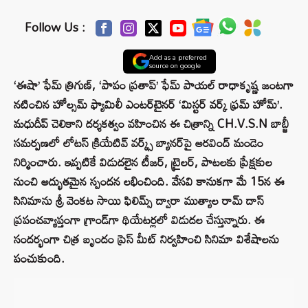
Follow Us :
Add as a preferred
source on google
‘ఈషా’ ఫేమ్ త్రిగుణ్, ‘పాపం ప్రతాప్’ ఫేమ్ పాయల్ రాధాకృష్ణ జంటగా
నటించిన హోల్సమ్ ఫ్యామిలీ ఎంటర్‌టైనర్ ‘మిస్టర్ వర్క్ ఫ్రమ్ హోమ్’.
మధుదీప్ చెలికాని దర్శకత్వం వహించిన ఈ చిత్రాన్ని CH.V.S.N బాబ్జీ
సమర్పణలో లోటస్ క్రియేటివ్ వర్క్స్ బ్యానర్‌పై అరవింద్ మండెం
నిర్మించారు. ఇప్పటికే విడుదలైన టీజర్, ట్రైలర్, పాటలకు ప్రేక్షకుల
నుంచి అద్భుతమైన స్పందన లభించింది. వేసవి కానుకగా మే 15న ఈ
సినిమాను శ్రీ వెంకట సాయి ఫిలిమ్స్ ద్వారా ముత్యాల రామ్ దాస్
ప్రపంచవ్యాప్తంగా గ్రాండ్‌గా థియేటర్లలో విడుదల చేస్తున్నారు. ఈ
సందర్భంగా చిత్ర బృందం ప్రెస్ మీట్ నిర్వహించి సినిమా విశేషాలను
పంచుకుంది.