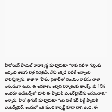
హీరోయిన్ పాయల్ రాధాకృష్ణ మాట్లాడుతూ “నాకు నటిగా గుర్తింపు
ఇచ్చింది తెలుగు చిత్ర పరిశ్రమే. నేను ఇక్కడే సెటిల్ అవ్వాలని
భావిస్తున్నాను. తాజాగా ‘పాపం ప్రతాప్’తో విజయం రావడం చాలా
ఆనందంగా ఉంది. ఈ అవకాశం ఇచ్చిన నిర్మాతలకు థాంక్స్. మే 15న
అందరూ థియేటర్స్‌లో చూసి ఈ ఫ్యామిలీ ఎంటర్‌టైనర్‌ను ఆదరించాలి.”
అన్నారు. హీరో త్రిగుణ్ మాట్లాడుతూ “ఇది ఫుల్ ఫన్ ఫిల్డ్ ఫ్యామిలీ
ఎంటర్‌టైనర్. ఇందులో ఒక మంచి కాన్సెప్ట్ కూడా దాగి ఉంది. ఈ