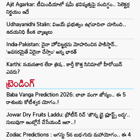
Ajit Agarkar: టీమిండియాలో షమీ భవిష్యత్తుపై సందిగ్ధం.. సెలెక్టర్ల
నిర్ణయం ఇదే
Udhayanidhi Stalin: విజయ్ ప్రభుత్వం ఉగ్రవాదిలా చూసింది..
ఉదయనిధి కీలక వ్యాఖ్యలు
India-Pakistan: చైనా హోవిట్జర్లను మోహరించిన పాకిస్థాన్..
‘అవసరమైతే ఏదైనా చేస్తాం’ అన్న భారత్
Karthi: నయనతార లేదా త్రిష.. కార్తీ కొత్త సినిమాలో హీరోయిన్
ఎవరు?
ట్రెండింగ్‌
Baba Vanga Prediction 2026: బాబా వంగా జోస్యం.. ఈ 5
రాశులకు కోటీశ్వర యోగం.!
Jowar Dry Fruits Laddu: ప్రోటీన్ రిచ్ ‘జొన్న డ్రై ఫ్రూప్ట్స్ లడ్డు’..
సులువుగా ఇంట్లోనే చేసేయండి ఇలా..!
Zodiac Predictions : ఆగస్టు 5న బుధ-గురు మహాయోగం.. ఈ 4