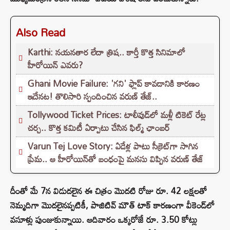
Also Read
Karthi: నయనతార లేదా త్రిష.. కార్తీ కొత్త సినిమాలో
హీరోయిన్ ఎవరు?
Ghani Movie Failure: 'గని' ఫ్లాప్‌ కావడానికి కారణం
ఇదేనట! తొలిసారి స్పందించిన వరుణ్ తేజ్..
Tollywood Ticket Prices: టాలీవుడ్‌లో మళ్లీ టికెట్‌ రేట్ల
చర్చ.. కొత్త కమిటీ ఏర్పాటు చేసిన ఫిల్మ్‌ ఛాంబర్‌
Varun Tej Love Story: ఏడేళ్ల పాటు సీక్రెట్‌గా సాగిన
ప్రేమ.. ఆ హీరోయిన్‌తో బంధంపై మనసు విప్పిన వరుణ్ తేజ్
దీంతో మే 7న విడుదలైన ఈ చిత్రం మొదటి రోజు రూ. 42 లక్షలతో
నెమ్మదిగా మొదలైనప్పటికీ, పాజిటివ్ మౌత్ టాక్ కారణంగా వీకెండ్‌లో
వసూళ్లు పుంజుకున్నాయి. ఆదివారం ఒక్కరోజే రూ. 3.50 కోట్లు