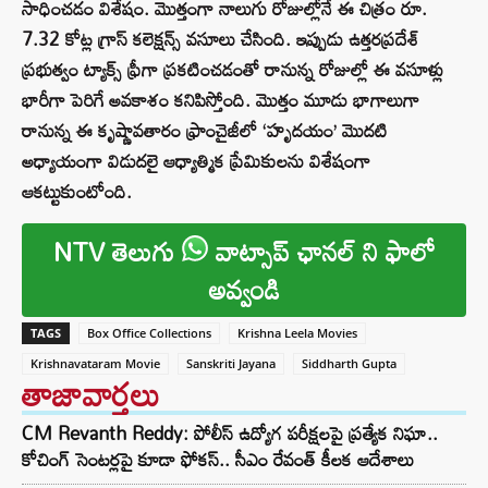
సాధించడం విశేషం. మొత్తంగా నాలుగు రోజుల్లోనే ఈ చిత్రం రూ.
7.32 కోట్ల గ్రాస్ కలెక్షన్స్ వసూలు చేసింది. ఇప్పుడు ఉత్తరప్రదేశ్
ప్రభుత్వం ట్యాక్స్ ఫ్రీగా ప్రకటించడంతో రానున్న రోజుల్లో ఈ వసూళ్లు
భారీగా పెరిగే అవకాశం కనిపిస్తోంది. మొత్తం మూడు భాగాలుగా
రానున్న ఈ కృష్ణావతారం ఫ్రాంచైజీలో ‘హృదయం’ మొదటి
అధ్యాయంగా విడుదలై ఆధ్యాత్మిక ప్రేమికులను విశేషంగా
ఆకట్టుకుంటోంది.
NTV తెలుగు
వాట్సాప్ ఛానల్ ని ఫాలో
అవ్వండి
TAGS
Box Office Collections
Krishna Leela Movies
Krishnavataram Movie
Sanskriti Jayana
Siddharth Gupta
తాజావార్తలు
CM Revanth Reddy: పోలీస్ ఉద్యోగ పరీక్షలపై ప్రత్యేక నిఘా..
కోచింగ్ సెంటర్లపై కూడా ఫోకస్.. సీఎం రేవంత్ కీలక ఆదేశాలు