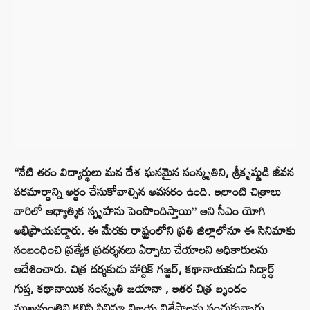
“నేటి తరం విద్యార్థులు మన దేశ ఘనమైన సంస్కృతిని, శ్రీకృష్ణుడి జీవన
పరమార్థాన్ని అర్థం చేసుకోవాల్సిన అవసరం ఉంది. ఇలాంటి చిత్రాలు
వారిలో ఆధ్యాత్మిక స్పృహను పెంపొందిస్తాయి” అని సీఎం యోగి
అభిప్రాయపడ్డారు. ఈ మేరకు రాష్ట్రంలోని ప్రతి జిల్లాలోనూ ఈ సినిమాకు
సంబంధించి ప్రత్యేక ప్రదర్శనలు ఏర్పాటు చేయాలని అధికారులను
ఆదేశించారు. చిత్ర దర్శకుడు హార్దిక్ గజ్జర్, కథానాయకుడు సిద్ధార్థ్
గుప్త, కథానాయిక సంస్కృతి జయానా , ఇతర చిత్ర బృందం
ముఖ్యమంత్రిని కలిసి సినిమా విజయ విశేషాలను పంచుకున్నారు.