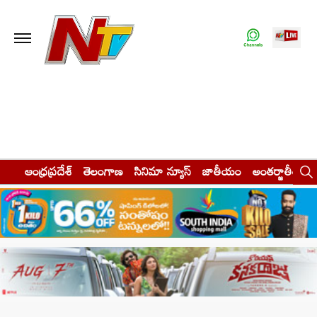
ఆంధ్రప్రదేశ్
తెలంగాణ
సినిమా న్యూస్
జాతీయం
అంతర్జాతీయం