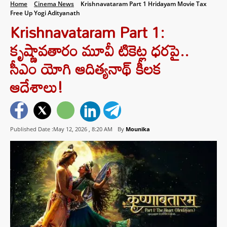
Home
Cinema News
Krishnavataram Part 1 Hridayam Movie Tax
Free Up Yogi Adityanath
Krishnavataram Part 1:
కృష్ణావతారం మూవీ టికెట్ల ధరపై..
సీఎం యోగి ఆదిత్యనాథ్ కీలక
ఆదేశాలు!
Published Date :May 12, 2026 ,
8:20 AM
By
Mounika