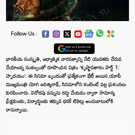
Follow Us :
Add as a preferred
source on google
భారతీయ సంస్కృతి, ఆధ్యాత్మిక వారసత్వాన్ని నేటి యువతకు చేరువ
చేయాలన్న సంకల్పంతో రూపొందిన చిత్రం ‘కృష్ణావతారం పార్ట్ 1:
హృదయం’. ఈ సినిమా బృందంతో ప్రత్యేకంగా భేటీ అయిన యూపీ
ముఖ్యమంత్రి యోగి ఆదిత్యనాథ్, సినిమాలోని కంటెంట్ పట్ల ప్రశంసలు
కురిపించారు. వినోదపు పన్నును రద్దు చేయడం ద్వారా సామాన్య
ప్రేక్షకులకు, విద్యార్థులకు తక్కువ ధరకే టికెట్లు అందుబాటులోకి
రానున్నాయి.